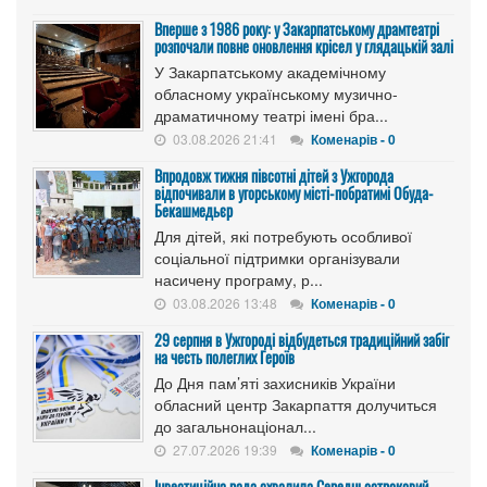
Вперше з 1986 року: у Закарпатському драмтеатрі
розпочали повне оновлення крісел у глядацькій залі
У Закарпатському академічному
обласному українському музично-
драматичному театрі імені бра...
03.08.2026 21:41
Коменарів - 0
Впродовж тижня півсотні дітей з Ужгорода
відпочивали в угорському місті-побратимі Обуда-
Бекашмедьєр
Для дітей, які потребують особливої
соціальної підтримки організували
насичену програму, р...
03.08.2026 13:48
Коменарів - 0
29 серпня в Ужгороді відбудеться традиційний забіг
на честь полеглих Героїв
До Дня пам’яті захисників України
обласний центр Закарпаття долучиться
до загальнонаціонал...
27.07.2026 19:39
Коменарів - 0
Інвестиційна рада схвалила Середньостроковий