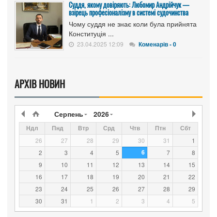
Суддя, якому довіряють: Любомир Андрійчук —
взірець професіоналізму в системі судочинства
Чому суддя не знає коли була прийнята
Конституція ...
23.04.2025 12:09
Коменарів - 0
АРХІВ НОВИН
Серпень
2026
Ндл
Пнд
Втр
Срд
Чтв
Птн
Сбт
26
27
28
29
30
31
1
6
2
3
4
5
7
8
9
10
11
12
13
14
15
16
17
18
19
20
21
22
23
24
25
26
27
28
29
30
31
1
2
3
4
5