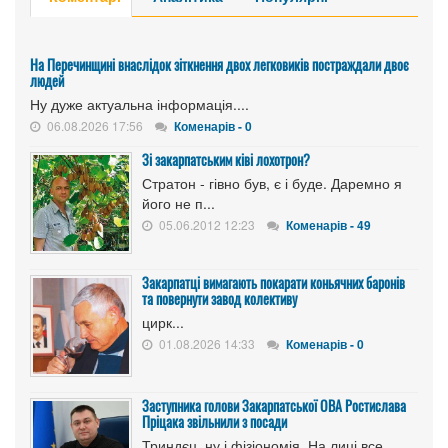
На Перечинщині внаслідок зіткнення двох легковиків постраждали двоє
людей
Ну дуже актуальна інформація....
06.08.2026 17:56
Коменарів - 0
Зі закарпатським ківі лохотрон?
Стратон - гівно був, є і буде. Даремно я
його не п...
05.06.2012 12:23
Коменарів - 49
Закарпатці вимагають покарати коньячних баронів
та повернути завод колективу
цирк...
01.08.2026 14:33
Коменарів - 0
Заступника голови Закарпатської ОВА Ростислава
Пріцака звільнили з посади
Триндєц, ну і фізіономія. На лиці все