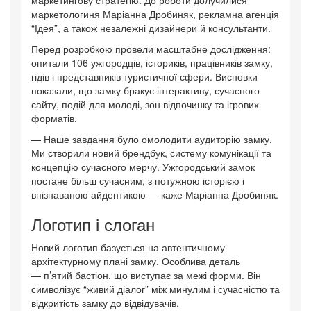
маркетингову стратегію. До роботи долучилися
маркетологиня Маріанна Дробиняк, рекламна агенція
“Ідея”, а також незалежні дизайнери й консультанти.
Перед розробкою провели масштабне дослідження:
опитали 106 ужгородців, істориків, працівників замку,
гідів і представників туристичної сфери. Висновки
показали, що замку бракує інтерактиву, сучасного
сайту, подій для молоді, зон відпочинку та ігрових
форматів.
— Наше завдання було омолодити аудиторію замку.
Ми створили новий брендбук, систему комунікації та
концепцію сучасного мерчу. Ужгородський замок
постане більш сучасним, з потужною історією і
впізнаваною айдентикою — каже Маріанна Дробиняк.
Логотип і слоган
Новий логотип базується на автентичному
архітектурному плані замку. Особлива деталь
— п’ятий бастіон, що виступає за межі форми. Він
символізує “живий діалог” між минулим і сучасністю та
відкритість замку до відвідувачів.