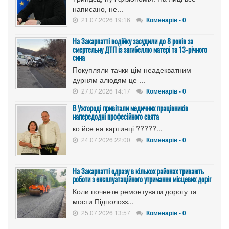
написано, не...
21.07.2026 19:16
Коменарів - 0
На Закарпатті водійку засудили до 8 років за
смертельну ДТП із загибеллю матері та 13-річного
сина
Покупляли тачки цім неадекватним
дурням алюдям це ...
27.07.2026 14:17
Коменарів - 0
В Ужгороді привітали медичних працівників
напередодні професійного свята
ко йсе на картинці ?????...
24.07.2026 22:00
Коменарів - 0
На Закарпатті одразу в кількох районах тривають
роботи з експлуатаційного утримання місцевих доріг
Коли почнете ремонтувати дорогу та
мости Підполозз...
25.07.2026 13:57
Коменарів - 0