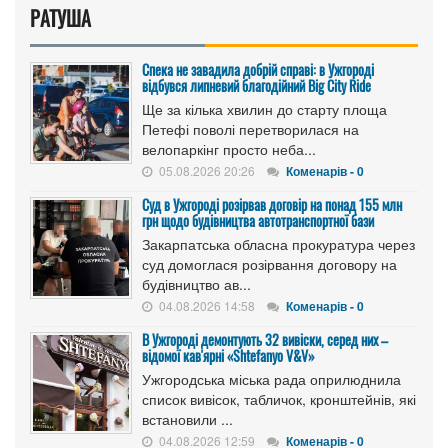
РАТУША
Спека не завадила добрій справі: в Ужгороді
відбувся липневий благодійний Big City Ride
Ще за кілька хвилин до старту площа
Петефі поволі перетворилася на
велопаркінг просто неба...
05.08.2026 20:26
Коменарів - 0
Cуд в Ужгороді розірвав договір на понад 155 млн
грн щодо будівництва автотранспортної бази
Закарпатська обласна прокуратура через
суд домоглася розірвання договору на
будівництво ав...
04.08.2026 14:58
Коменарів - 0
В Ужгороді демонтують 32 вивіски, серед них –
відомої кав'ярні «Shtefanyo V&V»
Ужгородська міська рада оприлюднила
список вивісок, табличок, кронштейнів, які
встановили ...
04.08.2026 12:59
Коменарів - 0