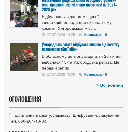
план пріоритетних публічних інвестицій на 2027–
2029 рок
Відбулося засідання місцевої
інвестиційної ради при виконавчому
комітеті Ужгородської місь...
27.07.2026 14:25
Коменарів - 0
Ужгородська регата відбулася вперше від початку
повномасштабної війни
В обласному центрі Закарпаття 26 липня
відбулася 13-та Ужгородська регата. Це
перший запли...
27.07.2026 10:36
Коменарів - 0
Всі новини
ОГОЛОШЕННЯ
* Настилання паркету, ламінату. Шліфування, лакування.
Тел. 050-204-13-33.