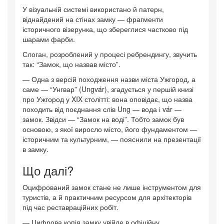
У візуальній системі використано й патерн,
віднайдений на стінах замку — фрагменти
історичного візерунка, що збереглися частково під
шарами фарби.
Слоган, розроблений у процесі ребрендингу, звучить
так: “Замок, що назвав місто”.
— Одна з версій походження назви міста Ужгород, а
саме — “Унгвар” (Ungvár), згадується у першій книзі
про Ужгород у XIX столітті: вона оповідає, що назва
походить від поєднання слів Ung — вода і vár —
замок. Звідси — “Замок на воді”. Тобто замок був
основою, з якої виросло місто, його фундаментом —
історичним та культурним, — пояснили на презентації
в замку.
Що далі?
Оцифрований замок стане не лише інструментом для
туристів, а й практичним ресурсом для архітекторів
під час реставраційних робіт.
— Цифрова копія замку увійде в офіційну