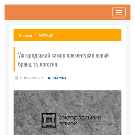
Toggle
navigati
Новини
РАТУША
Ужгородський замок презентував новий
бренд та логотип
12.09.2025 17:21
РАТУША