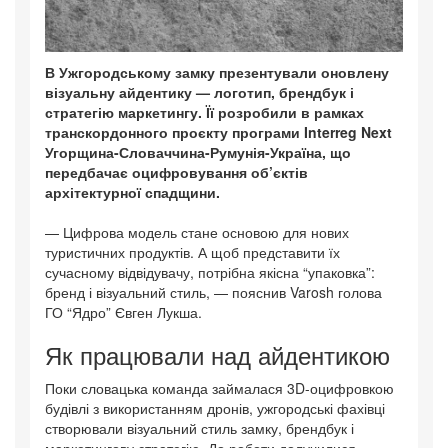
В Ужгородському замку презентували оновлену
візуальну айдентику — логотип, брендбук і
стратегію маркетингу. Її розробили в рамках
транскордонного проєкту програми Interreg Next
Угорщина-Словаччина-Румунія-Україна, що
передбачає оцифровування об’єктів
архітектурної спадщини.
— Цифрова модель стане основою для нових
туристичних продуктів. А щоб представити їх
сучасному відвідувачу, потрібна якісна “упаковка”:
бренд і візуальний стиль, — пояснив Varosh голова
ГО “Ядро” Євген Лукша.
Як працювали над айдентикою
Поки словацька команда займалася 3D-оцифровкою
будівлі з використанням дронів, ужгородські фахівці
створювали візуальний стиль замку, брендбук і