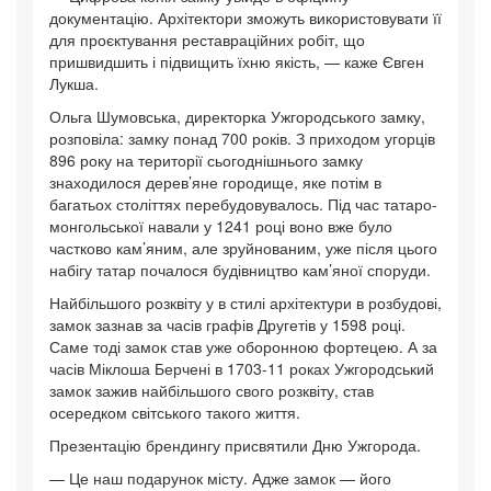
документацію. Архітектори зможуть використовувати її
для проєктування реставраційних робіт, що
пришвидшить і підвищить їхню якість, — каже Євген
Лукша.
Ольга Шумовська, директорка Ужгородського замку,
розповіла: замку понад 700 років. З приходом угорців
896 року на території сьогоднішнього замку
знаходилося дерев’яне городище, яке потім в
багатьох століттях перебудовувалось. Під час татаро-
монгольської навали у 1241 році воно вже було
частково кам’яним, але зруйнованим, уже після цього
набігу татар почалося будівництво кам’яної споруди.
Найбільшого розквіту у в стилі архітектури в розбудові,
замок зазнав за часів графів Другетів у 1598 році.
Саме тоді замок став уже оборонною фортецею. А за
часів Міклоша Берчені в 1703-11 роках Ужгородський
замок зажив найбільшого свого розквіту, став
осередком світського такого життя.
Презентацію брендингу присвятили Дню Ужгорода.
— Це наш подарунок місту. Адже замок — його