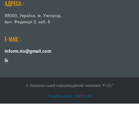
АДРЕСА :
88000, УкраЇна, м. Ужгород,
вул. Фединця 2, каб. 6
E-MAIL :
inform.rio@gmail.com
© Закарпатський інформаційний тижневик "Р.І.О."
Розробка сайту - Craf
IT
.com