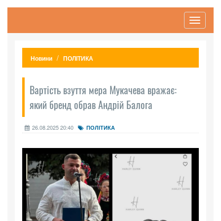
Toggle
navigati
Новини
ПОЛІТИКА
Вартість взуття мера Мукачева вражає:
який бренд обрав Андрій Балога
26.08.2025 20:40
ПОЛІТИКА