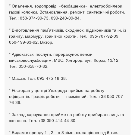
* Опалення, водопровід, «безбашенки», електробойлери,
газові колонки. Встановлення, ремонт, сантехнічні роботи.
Тел.: 050-974-99-73, 099-240-09-84.
* Виготовлення пам’ятників, сходинок, підвіконників та ін. із
граніту, мармуру, гранітної крихти. Тел.: 095-707-92-09,
050-199-63-92, Віктор.
* Адвокатські послуги, перерахунок пенсій
військовослужбовцям, МВС. Ужгород, вул. Корзо, 13/12.
Тел. 050-658-70-82.
* Масаж. Тел. 095-475-18-38.
* Ресторан у центрі Ужгорода прийме на роботу
офіціантів. Графік роботи — позмінний. Тел. +38 050-707-
76-36.
* Заклад харчування прийме на роботу прибиральниць та
завгоспа. Тел. +38 050-414-44-30.
* Видам в оренду 1-, 2- та 3-кімн. кв. за ціною від 6 тис.