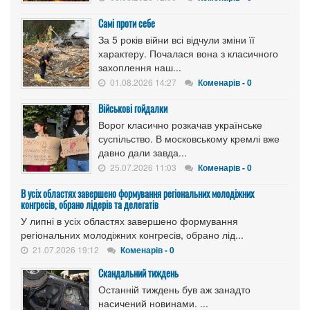
Самі проти себе
За 5 років війни всі відчули зміни її
характеру. Почалася вона з класичного
захоплення наш...
01.08.2026 14:27
Коменарів - 0
Військові гойдалки
Ворог класично розкачав українське
суспільство. В московському кремлі вже
давно дали завда...
25.07.2026 11:03
Коменарів - 0
В усіх областях завершено формування регіональних молодіжних
конгресів, обрано лідерів та делегатів
У липні в усіх областях завершено формування
регіональних молодіжних конгресів, обрано лід...
21.07.2026 19:12
Коменарів - 0
Скандальний тиждень
Останній тиждень був аж занадто
насичений новинами. ...