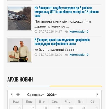
На Закарпатті водійку засудили до 8 років за
смертельну ДТП із загибеллю матері та 13-річного
сина
Покупляли тачки цім неадекватним
дурням алюдям це ...
27.07.2026 14:17
Коменарів - 0
В Ужгороді привітали медичних працівників
напередодні професійного свята
ко йсе на картинці ?????...
24.07.2026 22:00
Коменарів - 0
АРХІВ НОВИН
Серпень
2026
Ндл
Пнд
Втр
Срд
Чтв
Птн
Сбт
26
27
28
29
30
31
1