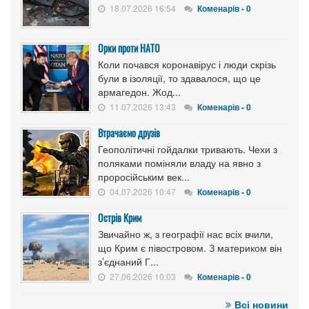
18.07.2026 16:54
Коменарів - 0
Орки проти НАТО
Коли почався коронавірус і люди скрізь
були в ізоляції, то здавалося, що це
армагедон. Жод...
11.07.2026 13:43
Коменарів - 0
Втрачаємо друзів
Геополітичні гойдалки тривають. Чехи з
поляками поміняли владу на явно з
проросійським век...
04.07.2026 10:47
Коменарів - 0
Острів Крим
Звичайно ж, з географії нас всіх вчили,
що Крим є півостровом. З материком він
з’єднаний Г...
27.06.2026 10:03
Коменарів - 0
Всі новини