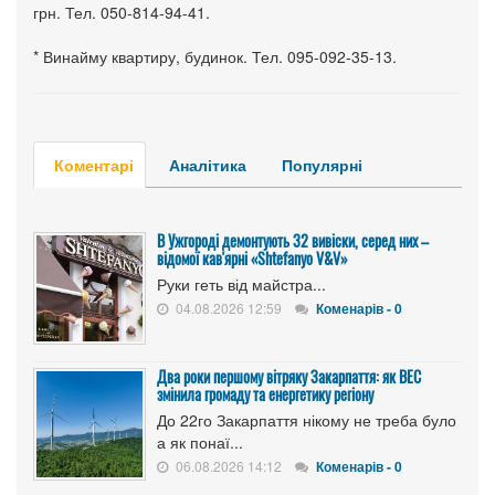
грн. Тел. 050-814-94-41.
* Винайму квартиру, будинок. Тел. 095-092-35-13.
Коментарі
Аналітика
Популярні
В Ужгороді демонтують 32 вивіски, серед них –
відомої кав'ярні «Shtefanyo V&V»
Руки геть від майстра...
04.08.2026 12:59
Коменарів - 0
Два роки першому вітряку Закарпаття: як ВЕС
змінила громаду та енергетику регіону
До 22го Закарпаття нікому не треба було
а як понаї...
06.08.2026 14:12
Коменарів - 0