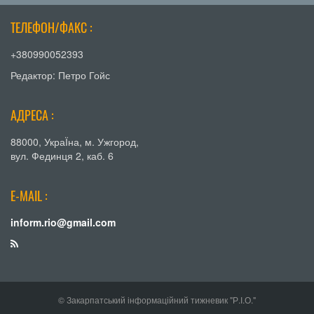
ТЕЛЕФОН/ФАКС :
+380990052393
Редактор: Петро Гойс
АДРЕСА :
88000, УкраЇна, м. Ужгород,
вул. Фединця 2, каб. 6
E-MAIL :
inform.rio@gmail.com
© Закарпатський інформаційний тижневик "Р.І.О."