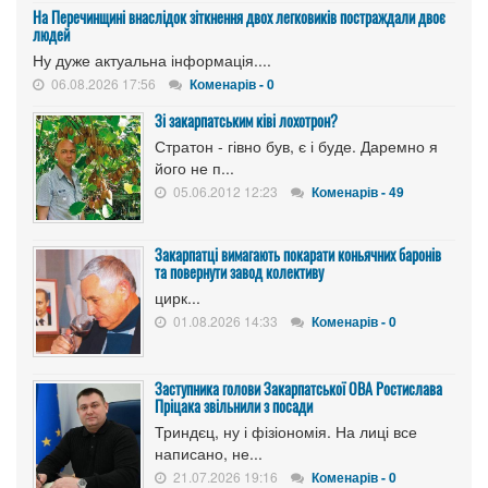
На Перечинщині внаслідок зіткнення двох легковиків постраждали двоє
людей
Ну дуже актуальна інформація....
06.08.2026 17:56
Коменарів - 0
Зі закарпатським ківі лохотрон?
Стратон - гівно був, є і буде. Даремно я
його не п...
05.06.2012 12:23
Коменарів - 49
Закарпатці вимагають покарати коньячних баронів
та повернути завод колективу
цирк...
01.08.2026 14:33
Коменарів - 0
Заступника голови Закарпатської ОВА Ростислава
Пріцака звільнили з посади
Триндєц, ну і фізіономія. На лиці все
написано, не...
21.07.2026 19:16
Коменарів - 0