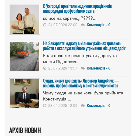
В Ужгороді привітали медичних працівників
напередодні професійного свята
ко йсе на картинці ?????...
24.07.2026 22:00
Коменарів - 0
На Закарпатті одразу в кількох районах тривають
роботи з експлуатаційного утримання місцевих доріг
Коли почнете ремонтувати дорогу та
мости Підполозз...
25.07.2026 13:57
Коменарів - 0
Суддя, якому довіряють: Любомир Андрійчук —
взірець професіоналізму в системі судочинства
Чому суддя не знає коли була прийнята
Конституція ...
23.04.2025 12:09
Коменарів - 0
АРХІВ НОВИН