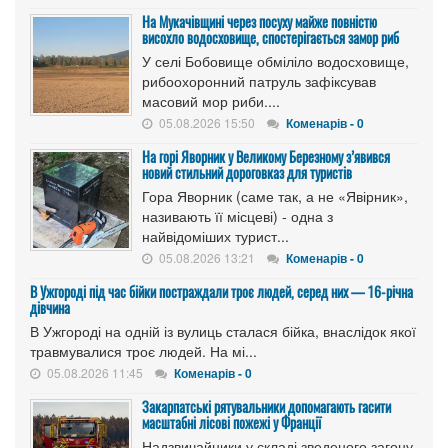
На Мукачівщині через посуху майже повністю
висохло водосховище, спостерігається замор риб
У селі Бобовище обміліло водосховище,
рибоохоронний патруль зафіксував
масовий мор риби....
05.08.2026 15:50
Коменарів - 0
На горі Яворник у Великому Березному з’явився
новий стильний дороговказ для туристів
Гора Яворник (саме так, а не «Явірник»,
називають її місцеві) - одна з
найвідоміших турист...
05.08.2026 13:21
Коменарів - 0
В Ужгороді під час бійки постраждали троє людей, серед них — 16-річна
дівчина
В Ужгороді на одній із вулиць сталася бійка, внаслідок якої
травмувалися троє людей. На мі...
05.08.2026 11:45
Коменарів - 0
Закарпатські рятувальники допомагають гасити
масштабні лісові пожежі у Франції
Надзвичайники у складі зведеного загону