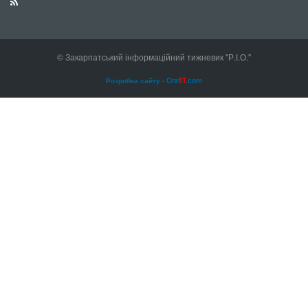
© Закарпатський інформаційний тижневик "Р.І.О."
Розробка сайту - Craf
IT
.com