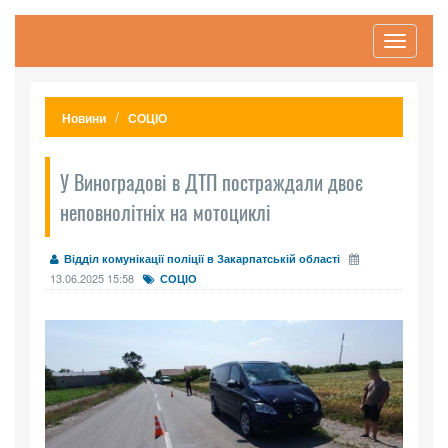
Toggle
navigati
Новини
СОЦІО
У Виноградові в ДТП постраждали двоє
неповнолітніх на мотоциклі
Відділ комунікації поліції в Закарпатській області
13.06.2025 15:58
СОЦІО