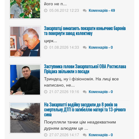
його не п...
05.06.2012 12:23
Коменарів - 49
Закарпатці вимагають покарати коньячних баронів
та повернути завод колективу
цирк...
01.08.2026 14:33
Коменарів - 0
Заступника голови Закарпатської ОВА Ростислава
Пріцака звільнили з посади
Триндєц, ну і фізіономія. На лиці все
написано, не...
21.07.2026 19:16
Коменарів - 0
На Закарпатті водійку засудили до 8 років за
смертельну ДТП із загибеллю матері та 13-річного
сина
Покупляли тачки цім неадекватним
дурням алюдям це ...
27.07.2026 14:17
Коменарів - 0