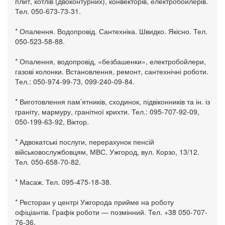
плит, котлів (двоконтурних), конвекторів, електробойлерів.
Тел. 050-673-73-31.
* Опалення. Водопровід. Сантехніка. Швидко. Якісно. Тел.
050-523-58-88.
* Опалення, водопровід, «безбашенки», електробойлери,
газові колонки. Встановлення, ремонт, сантехнічні роботи.
Тел.: 050-974-99-73, 099-240-09-84.
* Виготовлення пам’ятників, сходинок, підвіконників та ін. із
граніту, мармуру, гранітної крихти. Тел.: 095-707-92-09,
050-199-63-92, Віктор.
* Адвокатські послуги, перерахунок пенсій
військовослужбовцям, МВС. Ужгород, вул. Корзо, 13/12.
Тел. 050-658-70-82.
* Масаж. Тел. 095-475-18-38.
* Ресторан у центрі Ужгорода прийме на роботу
офіціантів. Графік роботи — позмінний. Тел. +38 050-707-
76-36.