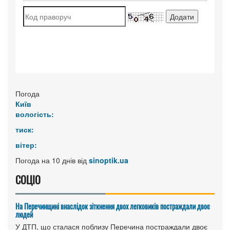
Погода
Київ
вологість:
тиск:
вітер:
Погода на 10 днів від
sinoptik.ua
СОЦІО
На Перечинщині внаслідок зіткнення двох легковиків постраждали двоє
людей
У ДТП, що сталася поблизу Перечина постраждали двоє