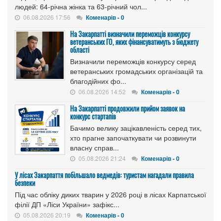
людей: 64-річна жінка та 63-річний чол...
06.08.2026 17:56
Коменарів - 0
На Закарпатті визначили переможців конкурсу
ветеранських ГО, яких фінансуватимуть з бюджету
області
Визначили переможців конкурсу серед
ветеранських громадських організацій та
благодійних фо...
06.08.2026 14:52
Коменарів - 0
На Закарпатті продовжили прийом заявок на
конкурс стартапів
Бачимо велику зацікавленість серед тих,
хто прагне започаткувати чи розвинути
власну справ...
05.08.2026 21:24
Коменарів - 0
У лісах Закарпаття побільшало ведмедів: туристам нагадали правила
безпеки
Під час обліку диких тварин у 2026 році в лісах Карпатської
філії ДП «Ліси України» зафікс...
05.08.2026 20:19
Коменарів - 0