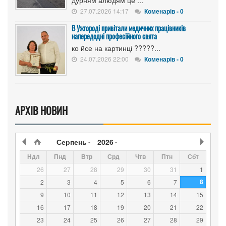
27.07.2026 14:17
Коменарів - 0
В Ужгороді привітали медичних працівників
напередодні професійного свята
ко йсе на картинці ?????...
24.07.2026 22:00
Коменарів - 0
АРХІВ НОВИН
Серпень
2026
Ндл
Пнд
Втр
Срд
Чтв
Птн
Сбт
26
27
28
29
30
31
1
8
2
3
4
5
6
7
9
10
11
12
13
14
15
16
17
18
19
20
21
22
23
24
25
26
27
28
29