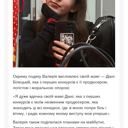
Окрему подяку Валерія висловлює своїй мамі — Діані
Білецькій, яка з перших конкурсів є її продюсером,
логістом і моральною опорою:
«Я дуже вдячна своїй мамі Діані, яка з перших
конкурсів є моїм незмінним продюсером, яка
знаходить ці всі конкурси, їде зі мною попри біль і
втому, і радіє кожному моєму виступу мов уперше».
Валерія також поділилася планами на майбутнє.
Зараз вона працює над власною авторською піснею і