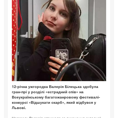
12-річна ужгородка Валерія Білецька здобула
гран-прі у розділі «естрадний спів» на
Всеукраїнському багатожанровому фестивалі-
конкурсі «Відшукати скарб», який відбувся у
Львові.