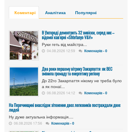
Коментарі
Аналітика
Популярні
В Ужгороді демонтують 32 вивіски, серед них –
відомої кав'ярні «Shtefanyo V&V»
Руки геть від майстра...
04.08.2026 12:59
Коменарів - 0
Два роки першому вітряку Закарпаття: як ВЕС
змінила громаду та енергетику регіону
До 22го Закарпаття нікому не треба було
а як понаї...
06.08.2026 14:12
Коменарів - 0
На Перечинщині внаслідок зіткнення двох легковиків постраждали двоє
людей
Ну дуже актуальна інформація....
06.08.2026 17:56
Коменарів - 0