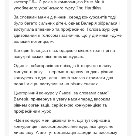
категорії 9–12 років із композицією Free Me її
улюбленого українського гурту The Hardkiss.
За словами мами дівчинки, серед конкурсантів тоді
було багато сильних дітей, однак Валерія зібралася і
виступила впевнено та професійно. Голова журі був
здивований її голосом і зазначив, що у дівчинки «дуже
великий потенціал».
Валерія Білецька є володаркою кількох гран-прі на
всеукраїнських пісенних конкурсах.
Один із найяскравіших епізодів її творчого шляху:
минулого року — перемога одразу на двох різних
конкурсах в один день: вона змогла отримати два
перші місця, виступивши на різних сценах.
Цьогорічний конкурс у Львові, за словами самої
Валерії, привернув її увагу насамперед високим
рівнем організації, серйозною конкуренцією та
професійним журі:
«Цей конкурс мені цікавий тим, що тут серйозна
конкуренція і високопрофесійне журі, яке цінує не
лише шоу. А ще тут організація завжди на високому