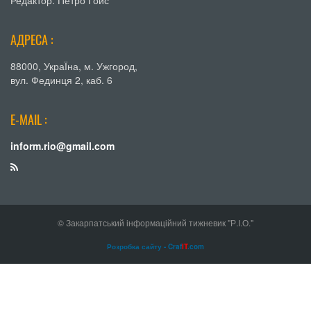
Редактор: Петро Гойс
АДРЕСА :
88000, УкраЇна, м. Ужгород,
вул. Фединця 2, каб. 6
E-MAIL :
inform.rio@gmail.com
© Закарпатський інформаційний тижневик "Р.І.О."
Розробка сайту - Craf
IT
.com