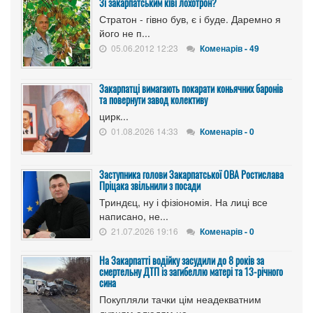
Зі закарпатським ківі лохотрон?
Стратон - гівно був, є і буде. Даремно я
його не п...
05.06.2012 12:23
Коменарів - 49
Закарпатці вимагають покарати коньячних баронів
та повернути завод колективу
цирк...
01.08.2026 14:33
Коменарів - 0
Заступника голови Закарпатської ОВА Ростислава
Пріцака звільнили з посади
Триндєц, ну і фізіономія. На лиці все
написано, не...
21.07.2026 19:16
Коменарів - 0
На Закарпатті водійку засудили до 8 років за
смертельну ДТП із загибеллю матері та 13-річного
сина
Покупляли тачки цім неадекватним
дурням алюдям це ...