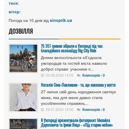
тиск:
вітер:
Погода на 10 днів від
sinoptik.ua
ДОЗВІЛЛЯ
75 351 гривню зібрали в Ужгороді під час
благодійного велозаїзду Big Сity Ride
Днями велоспільнота об’єднала
ужгородців та гостей міста навколо
доброї справи: учасники п...
03.08.2026 14:05
Коменарів - 0
Наталія Сіма-Павлишин - та, що закохана у життя
27 липня свій день народження святкує
жінка, яка для мене давно стала
уособленням справжнь...
29.07.2026 13:00
Коменарів - 0
В Ужгороді презентували фотопроєкт Михайла
Дороговича та Ірини Янцо - «Під старим небом»