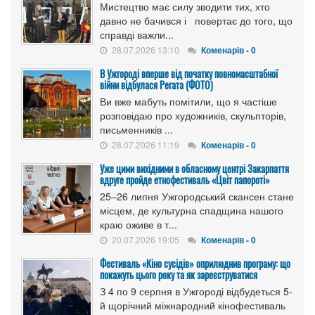
Мистецтво має силу зводити тих, хто
давно не бачився і повертає до того, що
справді важли...
28.07.2026 13:10
Коменарів - 0
В Ужгороді вперше від початку повномасштабної
війни відбулася Регата (ФОТО)
Ви вже мабуть помітили, що я частіше
розповідаю про художників, скульпторів,
письменників ...
28.07.2026 11:19
Коменарів - 0
Уже цими вихідними в обласному центрі Закарпаття
вдруге пройде етнофестиваль «Цвіт папороті»
25–26 липня Ужгородський скансен стане
місцем, де культурна спадщина нашого
краю оживе в т...
20.07.2026 19:05
Коменарів - 0
Фестиваль «Кіно сусідів» оприлюднив програму: що
покажуть цього року та як зареєструватися
З 4 по 9 серпня в Ужгороді відбудеться 5-
й щорічний міжнародний кінофестиваль