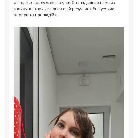
рівні, все продумано так, щоб ти відспівав і вже за
годину-півтори дізнався свій результат без усяких
перерв та прелюдій».