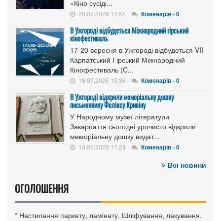
«Кіно сусіді...
20.07.2026 14:55
Коменарів - 0
В Ужгороді відбудеться Міжнародний гірський
кінофестиваль
17-20 вересня в Ужгороді відбудеться VII
Карпатський Гірський Міжнародний
Кінофестиваль (C...
18.07.2026 13:38
Коменарів - 0
В Ужгороді відкрили меморіальну дошку
письменнику Феліксу Кривіну
У Народному музеї літератури
Закарпаття сьогодні урочисто відкрили
меморіальну дошку видат...
10.07.2026 17:24
Коменарів - 0
Всі новини
ОГОЛОШЕННЯ
* Настилання паркету, ламінату. Шліфування, лакування.