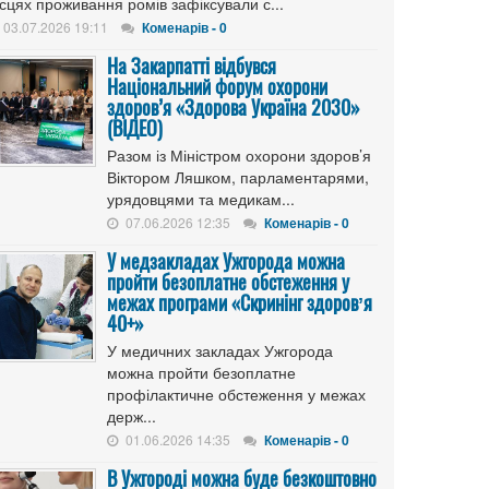
сцях проживання ромів зафіксували с...
03.07.2026 19:11
Коменарів - 0
На Закарпатті відбувся
Національний форум охорони
здоров’я «Здорова Україна 2030»
(ВІДЕО)
Разом із Міністром охорони здоров’я
Віктором Ляшком, парламентарями,
урядовцями та медикам...
07.06.2026 12:35
Коменарів - 0
У медзакладах Ужгорода можна
пройти безоплатне обстеження у
межах програми «Скринінг здоровʼя
40+»
У медичних закладах Ужгорода
можна пройти безоплатне
профілактичне обстеження у межах
держ...
01.06.2026 14:35
Коменарів - 0
В Ужгороді можна буде безкоштовно