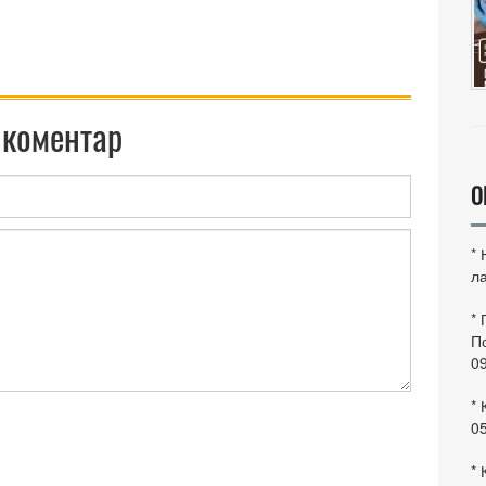
 коментар
О
*
ла
*
По
0
* 
0
* 