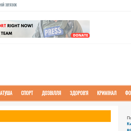
НІЙ ЗВ'ЯЗОК
РАТУША
СПОРТ
ДОЗВІЛЛЯ
ЗДОРОВ'Я
КРИМІНАЛ
ФО
П
К
в