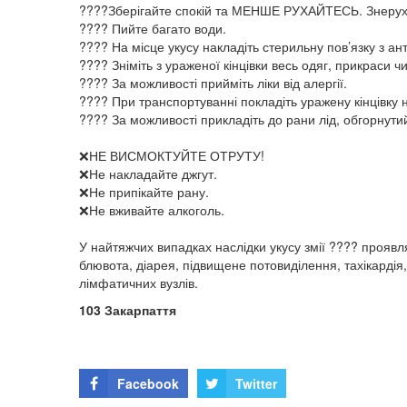
????Зберігайте спокій та МЕНШЕ РУХАЙТЕСЬ. Знерухо
???? Пийте багато води.
???? На місце укусу накладіть стерильну пов’язку з ан
???? Зніміть з ураженої кінцівки весь одяг, прикраси чи
???? За можливості прийміть ліки від алергії.
???? При транспортуванні покладіть уражену кінцівку 
???? За можливості прикладіть до рани лід, обгорнутий
❌НЕ ВИСМОКТУЙТЕ ОТРУТУ!
❌Не накладайте джгут.
❌Не припікайте рану.
❌Не вживайте алкоголь.
У найтяжчих випадках наслідки укусу змії ???? прояв
блювота, діарея, підвищене потовиділення, тахікардія,
лімфатичних вузлів.
103 Закарпаття
Facebook
Twitter