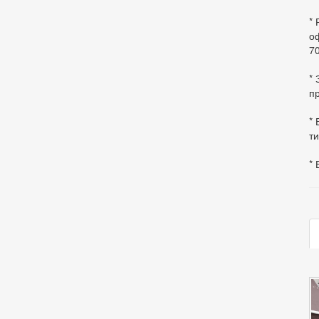
*
оф
70
*
пр
* 
ти
* 