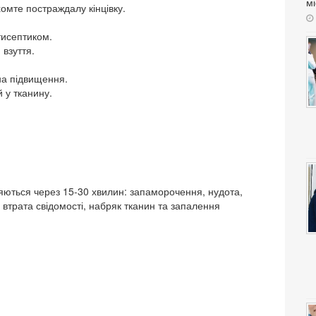
мі
мте постраждалу кінцівку.
тисептиком.
 взуття.
на підвищення.
 у тканину.
ляються через 15-30 хвилин: запаморочення, нудота,
 втрата свідомості, набряк тканин та запалення