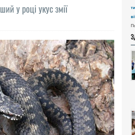
ший у році укус змії
т
ві
По
З