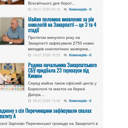
Всесвітнього дня борот...
28.07.2026 20:16
Коменарів - 0
Майже половина виявлених за рік
онкологій на Закарпатті – це 3 та 4
стадії
Протягом минулого року на
Закарпатті зафіксували 2750 нових
випадків онкологічних захворюв...
14.07.2026 18:25
Коменарів - 0
Родина начальника Закарпатського
СБУ придбала 23 таунхауси під
Києвом
Серед майна також офісний центр у
Борисполі та маєток на березі
Дніпра....
08.07.2026 13:48
Коменарів - 0
 одному з сіл Перечинщини зафіксували спалах
патиту А
селі Зарічово Перечинської громади на Закарпатті в