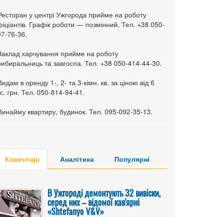
 Ресторан у центрі Ужгорода прийме на роботу
іціантів. Графік роботи — позмінний. Тел. +38 050-
7-76-36.
 Заклад харчування прийме на роботу
ибиральниць та завгоспа. Тел. +38 050-414-44-30.
Видам в оренду 1-, 2- та 3-кімн. кв. за ціною від 6
с. грн. Тел. 050-814-94-41.
Винайму квартиру, будинок. Тел. 095-092-35-13.
Коментарі
Аналітика
Популярні
В Ужгороді демонтують 32 вивіски,
серед них – відомої кав'ярні
«Shtefanyo V&V»