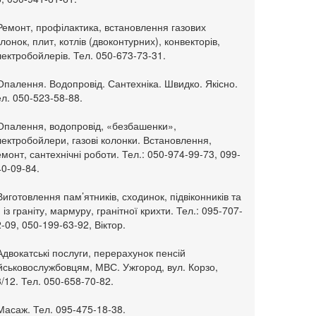
Ремонт, профілактика, встановлення газових
лонок, плит, котлів (двоконтурних), конвекторів,
ектробойлерів. Тел. 050-673-73-31.
Опалення. Водопровід. Сантехніка. Швидко. Якісно.
л. 050-523-58-88.
 Опалення, водопровід, «безбашенки»,
ектробойлери, газові колонки. Встановлення,
монт, сантехнічні роботи. Тел.: 050-974-99-73, 099-
0-09-84.
Виготовлення пам’ятників, сходинок, підвіконників та
. із граніту, мармуру, гранітної крихти. Тел.: 095-707-
-09, 050-199-63-92, Віктор.
Адвокатські послуги, перерахунок пенсій
ійськовослужбовцям, МВС. Ужгород, вул. Корзо,
/12. Тел. 050-658-70-82.
Масаж. Тел. 095-475-18-38.