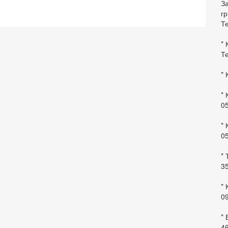
За
гр
Те
* 
Те
* 
* 
0
* 
0
* 
35
* 
09
*
46