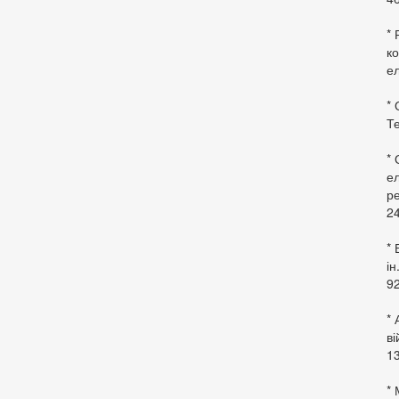
* 
ко
ел
* 
Те
*
ел
ре
24
* 
ін
92
* 
в
13
* 