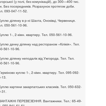
горської (у полі, без комунікацій), до 300—400 тис.
н. Без посередників. Розрахунок протягом доби.
л. 093-047-11-52.
Куплю ділянку в р-ні Шахта, Оноківці, Червениця.
л. 050-561-10-96.
Куплю 1-, 2-кімн. квартиру. Тел. 050-561-10-96.
Куплю дачну ділянку над рестораном «Кілікія». Тел.
50-561-10-96.
Куплю ділянку неподалік від Ужгорода. Тел. Тел.
50-561-10-96.
Терміново куплю 1-, 2-кімн. квартиру. Тел. 095-092-
-13.
Куплю картини закарпатських класиків. Тел. 050-632-
-31.
 ВАНТАЖНІ ПЕРЕВЕЗЕННЯ. Вантажники. Тел.: 65-49-
, 050-941-61-61.