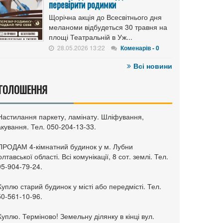
перевірити родимки
Щорічна акція до Всесвітнього дня
меланоми відбудеться 30 травня на
площі Театральній в Уж...
28.05.2026 13:22
Коменарів - 0
Всі новини
ГОЛОШЕННЯ
 Настилання паркету, ламінату. Шліфування,
кування. Тел. 050-204-13-33.
 ПРОДАМ 4-кімнатний будинок у м. Лубни
лтавської області. Всі комунікації, 8 сот. землі. Тел.
95-904-79-24.
Куплю старий будинок у місті або передмісті. Тел.
50-561-10-96.
Куплю. Терміново! Земельну ділянку в кінці вул.