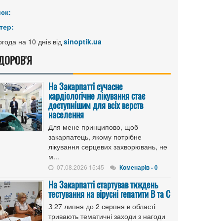
иск:
тер:
года на 10 днів від
sinoptik.ua
ДОРОВ'Я
На Закарпатті сучасне
кардіологічне лікування стає
доступнішим для всіх верств
населення
Для мене принципово, щоб
закарпатець, якому потрібне
лікування серцевих захворювань, не
м...
07.08.2026 15:45
Коменарів - 0
На Закарпатті стартував тиждень
тестування на вірусні гепатити B та C
З 27 липня до 2 серпня в області
тривають тематичні заходи з нагоди