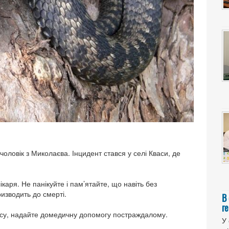
 чоловік з Миколаєва. Інцидент стався у селі Кваси, де
каря. Не панікуйте і пам’ятайте, що навіть без
изводить до смерті.
В
ге
асу, надайте домедичну допомогу постраждалому.
У 