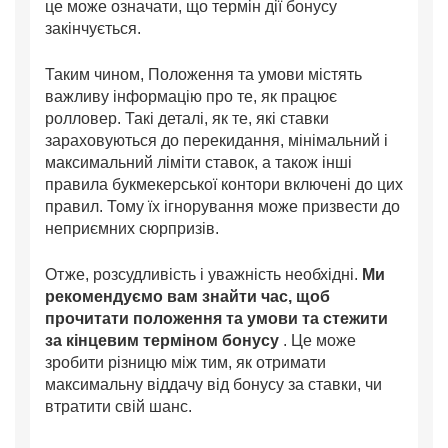
це може означати, що термін дії бонусу
закінчується.
Таким чином, Положення та умови містять
важливу інформацію про те, як працює
ролловер. Такі деталі, як те, які ставки
зараховуються до перекидання, мінімальний і
максимальний ліміти ставок, а також інші
правила букмекерської контори включені до цих
правил. Тому їх ігнорування може призвести до
неприємних сюрпризів.
Отже, розсудливість і уважність необхідні.
Ми
рекомендуємо вам знайти час, щоб
прочитати положення та умови та стежити
за кінцевим терміном бонусу
. Це може
зробити різницю між тим, як отримати
максимальну віддачу від бонусу за ставки, чи
втратити свій шанс.