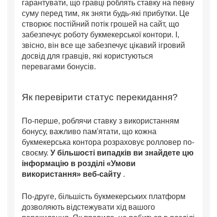
гарантувати, що гравці роблять ставку на певну
суму перед тим, як зняти будь-які прибутки. Це
створює постійний потік грошей на сайт, що
забезпечує роботу букмекерської контори. І,
звісно, ​​він все ще забезпечує цікавий ігровий
досвід для гравців, які користуються
перевагами бонусів.
Як перевірити статус перекидання?
По-перше, роблячи ставку з використанням
бонусу, важливо пам'ятати, що кожна
букмекерська контора розраховує ролловер по-
своєму.
У більшості випадків ви знайдете цю
інформацію в розділі «Умови
використання» веб-сайту
.
По-друге, більшість букмекерських платформ
дозволяють відстежувати хід вашого