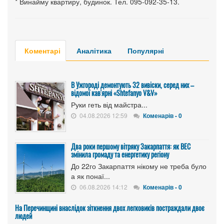
* Винайму квартиру, будинок. Тел. 095-092-35-13.
Коментарі
Аналітика
Популярні
В Ужгороді демонтують 32 вивіски, серед них –
відомої кав'ярні «Shtefanyo V&V»
Руки геть від майстра...
04.08.2026 12:59
Коменарів - 0
Два роки першому вітряку Закарпаття: як ВЕС
змінила громаду та енергетику регіону
До 22го Закарпаття нікому не треба було
а як понаї...
06.08.2026 14:12
Коменарів - 0
На Перечинщині внаслідок зіткнення двох легковиків постраждали двоє
людей