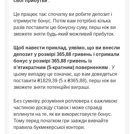
свої прибутки
.
Це працює так: спочатку ви робите депозит і
отримуєте бонус. Потім вам потрібно кілька
разів поставити цю бонусну суму, перш ніж ви
зможете зняти будь-який можливий прибуток.
Щоб навести приклад, уявімо, що ви внесли
депозит у розмірі 365,88 гривень і отримали
бонус у розмірі 365,88 гривень із
п’ятикратним (5-кратним) поверненням
. У
цьому випадку це означає, що вам доведеться
поставити ₴1829,39 (5 x ₴365,88), перш ніж ви
зможете зняти потенційні виграші.
Без сумніву, розуміння ролловера є важливою
частиною досвіду ставок і може справді
вплинути на те, як ви використовуєте бонус.
Тому перед початком гри завжди вивчайте
правила букмекерської контори.