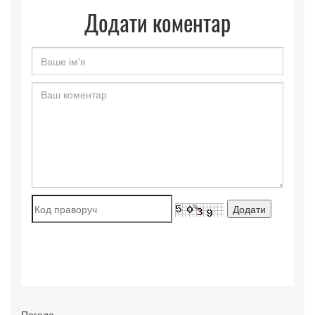
Додати коментар
Погода