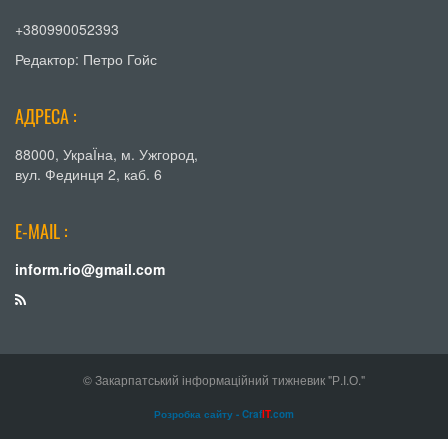
+380990052393
Редактор: Петро Гойс
АДРЕСА :
88000, УкраЇна, м. Ужгород,
вул. Фединця 2, каб. 6
E-MAIL :
inform.rio@gmail.com
© Закарпатський інформаційний тижневик "Р.І.О."
Розробка сайту - Craf
IT
.com