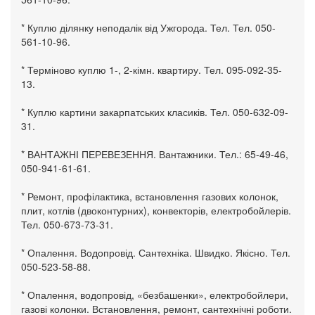
* Куплю ділянку неподалік від Ужгорода. Тел. Тел. 050-
561-10-96.
* Терміново куплю 1-, 2-кімн. квартиру. Тел. 095-092-35-
13.
* Куплю картини закарпатських класиків. Тел. 050-632-09-
31.
* ВАНТАЖНІ ПЕРЕВЕЗЕННЯ. Вантажники. Тел.: 65-49-46,
050-941-61-61.
* Ремонт, профілактика, встановлення газових колонок,
плит, котлів (двоконтурних), конвекторів, електробойлерів.
Тел. 050-673-73-31.
* Опалення. Водопровід. Сантехніка. Швидко. Якісно. Тел.
050-523-58-88.
* Опалення, водопровід, «безбашенки», електробойлери,
газові колонки. Встановлення, ремонт, сантехнічні роботи.