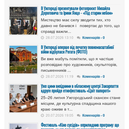
В Ужгороді презентували фотопроєкт Михайла
Дороговича та Ірини Янцо - «Під старим небом»
Мистецтво має силу зводити тих, хто
давно не бачився і повертає до того, що
справді важли...
28.07.2026 13:10
Коменарів - 0
В Ужгороді вперше від початку повномасштабної
війни відбулася Регата (ФОТО)
Ви вже мабуть помітили, що я частіше
розповідаю про художників, скульпторів,
письменників ...
28.07.2026 11:19
Коменарів - 0
Уже цими вихідними в обласному центрі Закарпаття
вдруге пройде етнофестиваль «Цвіт папороті»
25–26 липня Ужгородський скансен стане
місцем, де культурна спадщина нашого
краю оживе в т...
20.07.2026 19:05
Коменарів - 0
Фестиваль «Кіно сусідів» оприлюднив програму: що