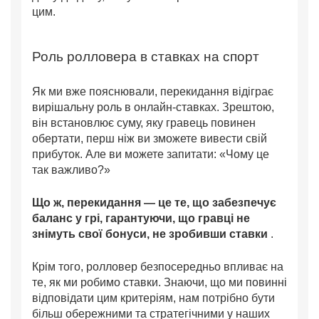
цим.
Роль ролловера в ставках на спорт
Як ми вже пояснювали, перекидання відіграє
вирішальну роль в онлайн-ставках. Зрештою,
він встановлює суму, яку гравець повинен
обертати, перш ніж ви зможете вивести свій
прибуток. Але ви можете запитати: «Чому це
так важливо?»
Що ж, перекидання — це те, що забезпечує
баланс у грі, гарантуючи, що гравці не
знімуть свої бонуси, не зробивши ставки
.
Крім того, ролловер безпосередньо впливає на
те, як ми робимо ставки. Знаючи, що ми повинні
відповідати цим критеріям, нам потрібно бути
більш обережними та стратегічними у наших