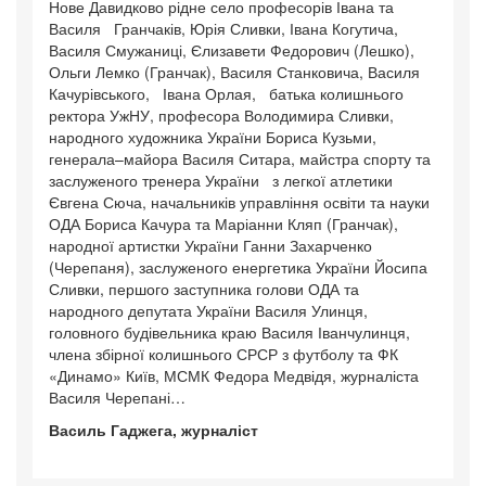
Нове Давидково рідне село професорів Івана та
Василя Гранчаків, Юрія Сливки, Івана Когутича,
Василя Смужаниці, Єлизавети Федорович (Лешко),
Ольги Лемко (Гранчак), Василя Станковича, Василя
Качурівського, Івана Орлая, батька колишнього
ректора УжНУ, професора Володимира Сливки,
народного художника України Бориса Кузьми,
генерала–майора Василя Ситара, майстра спорту та
заслуженого тренера України з легкої атлетики
Євгена Сюча, начальників управління освіти та науки
ОДА Бориса Качура та Маріанни Кляп (Гранчак),
народної артистки України Ганни Захарченко
(Черепаня), заслуженого енергетика України Йосипа
Сливки, першого заступника голови ОДА та
народного депутата України Василя Улинця,
головного будівельника краю Василя Іванчулинця,
члена збірної колишнього СРСР з футболу та ФК
«Динамо» Київ, МСМК Федора Медвідя, журналіста
Василя Черепані…
Василь Гаджега, журналіст