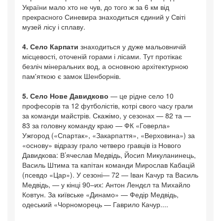
України мало хто не чув, до того ж за 6 км від
прекрасного Синевира знаходиться єдиний у Світі
музей лісу і сплаву.
4. Село Карпати
знаходиться у дуже мальовничій
місцевості, оточеній горами і лісами. Тут протікає
безліч мінеральних вод, а основною архітектурною
пам'яткою є замок Шенборнів.
5. Село Нове Давидково
— це рідне село 10
професорів та 12 футболістів, котрі свого часу грали
за команди майстрів. Скажімо, у сезонах — 82 та —
83 за головну команду краю — ФК «Говерла»
Ужгород («Спартак», «Закарпаття», «Верховина») за
«основу» відразу грало четверо гравців із Нового
Давидкова: В’ячеслав Медвідь, Йосип Микуланинець,
Василь Штима та капітан команди Мирослав Кабацій
(псевдо «Цар»). У сезоні— 72 — Іван Качур та Василь
Медвідь, — у кінці 90–их: Антон Лендєл та Михайло
Ковтун. За київське «Динамо» — Федір Медвідь,
одеський «Чорноморець — Гаврило Качур....