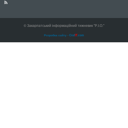
© Закарпатський інформаційний тижневик "Р.І.О."
Розробка сайту - Craf
IT
.com