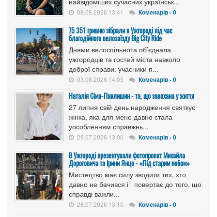
найвідоміших сучасних українськ...
08.08.2026 13:41
Коменарів - 0
75 351 гривню зібрали в Ужгороді під час
благодійного велозаїзду Big Сity Ride
Днями велоспільнота об’єднала
ужгородців та гостей міста навколо
доброї справи: учасники п...
03.08.2026 14:05
Коменарів - 0
Наталія Сіма-Павлишин - та, що закохана у життя
27 липня свій день народження святкує
жінка, яка для мене давно стала
уособленням справжнь...
29.07.2026 13:00
Коменарів - 0
В Ужгороді презентували фотопроєкт Михайла
Дороговича та Ірини Янцо - «Під старим небом»
Мистецтво має силу зводити тих, хто
давно не бачився і повертає до того, що
справді важли...
28.07.2026 13:10
Коменарів - 0