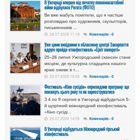
В Ужгороді вперше від початку повномасштабної
війни відбулася Регата (ФОТО)
Ви вже мабуть помітили, що я частіше
розповідаю про художників, скульпторів,
письменників ...
28.07.2026 11:19
Коменарів - 0
Уже цими вихідними в обласному центрі Закарпаття
вдруге пройде етнофестиваль «Цвіт папороті»
25–26 липня Ужгородський скансен стане
місцем, де культурна спадщина нашого
краю оживе в т...
20.07.2026 19:05
Коменарів - 0
Фестиваль «Кіно сусідів» оприлюднив програму: що
покажуть цього року та як зареєструватися
З 4 по 9 серпня в Ужгороді відбудеться 5-
й щорічний міжнародний кінофестиваль
«Кіно сусіді...
20.07.2026 14:55
Коменарів - 0
В Ужгороді відбудеться Міжнародний гірський
кінофестиваль