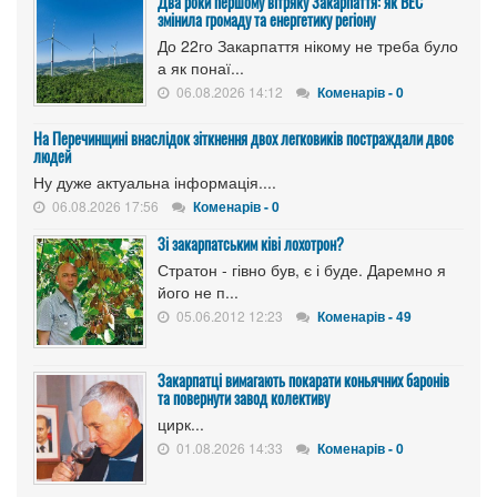
Два роки першому вітряку Закарпаття: як ВЕС
змінила громаду та енергетику регіону
До 22го Закарпаття нікому не треба було
а як понаї...
06.08.2026 14:12
Коменарів - 0
На Перечинщині внаслідок зіткнення двох легковиків постраждали двоє
людей
Ну дуже актуальна інформація....
06.08.2026 17:56
Коменарів - 0
Зі закарпатським ківі лохотрон?
Стратон - гівно був, є і буде. Даремно я
його не п...
05.06.2012 12:23
Коменарів - 49
Закарпатці вимагають покарати коньячних баронів
та повернути завод колективу
цирк...
01.08.2026 14:33
Коменарів - 0