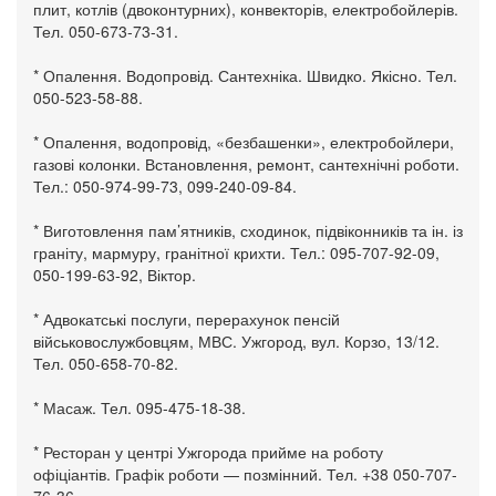
плит, котлів (двоконтурних), конвекторів, електробойлерів.
Тел. 050-673-73-31.
* Опалення. Водопровід. Сантехніка. Швидко. Якісно. Тел.
050-523-58-88.
* Опалення, водопровід, «безбашенки», електробойлери,
газові колонки. Встановлення, ремонт, сантехнічні роботи.
Тел.: 050-974-99-73, 099-240-09-84.
* Виготовлення пам’ятників, сходинок, підвіконників та ін. із
граніту, мармуру, гранітної крихти. Тел.: 095-707-92-09,
050-199-63-92, Віктор.
* Адвокатські послуги, перерахунок пенсій
військовослужбовцям, МВС. Ужгород, вул. Корзо, 13/12.
Тел. 050-658-70-82.
* Масаж. Тел. 095-475-18-38.
* Ресторан у центрі Ужгорода прийме на роботу
офіціантів. Графік роботи — позмінний. Тел. +38 050-707-