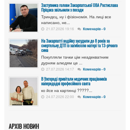
Заступника голови Закарпатської ОВА Ростислава
Пріцака звільнили з посади
Триндєц, ну і фізіономія. На лиці все
написано, не...
21.07.2026 19:16
Коменарів - 0
На Закарпатті водійку засудили до 8 років за
смертельну ДТП із загибеллю матері та 13-річного
сина
Покупляли тачки цім неадекватним
дурням алюдям це ...
27.07.2026 14:17
Коменарів - 0
В Ужгороді привітали медичних працівників
напередодні професійного свята
ко йсе на картинці ?????...
24.07.2026 22:00
Коменарів - 0
АРХІВ НОВИН