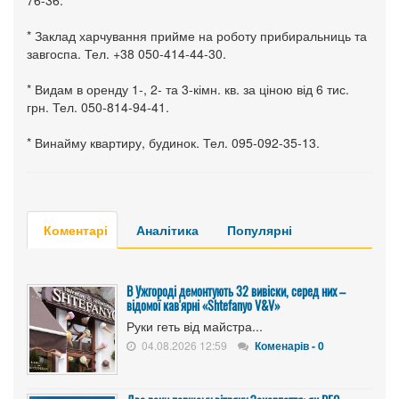
76-36.
* Заклад харчування прийме на роботу прибиральниць та
завгоспа. Тел. +38 050-414-44-30.
* Видам в оренду 1-, 2- та 3-кімн. кв. за ціною від 6 тис.
грн. Тел. 050-814-94-41.
* Винайму квартиру, будинок. Тел. 095-092-35-13.
Коментарі
Аналітика
Популярні
В Ужгороді демонтують 32 вивіски, серед них –
відомої кав'ярні «Shtefanyo V&V»
Руки геть від майстра...
04.08.2026 12:59
Коменарів - 0