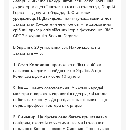
Автори книги: Іван Качур (літописець села, колишній
директор місцевої школи та голова колгоспу); Георгій
Горват — депутат облради; В. Станкович —
уродженець Н. Давидкова, найтитулованіший атлет
Закарпаття (5–кратний чемпіон світу та двократний
срібний призер олімпійських ігор з фехтування, ЗМС
СРСР й журналіст Василь Гаджега.
В Україні є 20 унікальних сіл. Найбільше їх на
Закарпатті — 5.
1. Село Колочава
, протяжністю більше 40 км,
називають одним з найдовших в Україні. А ще
Колочава відома як село 10 музеїв.
2. Іза
— центр лозоплетіння. У ньому народні
майстри створюють справжні шедеври, які можна
побачити лише тут. До речі, лозоплетільник — це
перша професія і автора цих рядків.
3. Синевир.
Це гірське село багате кришталевим
повітрям, екологічно чистими лісами і головною
перлиною Карпат – озером Синевир. Про це диво