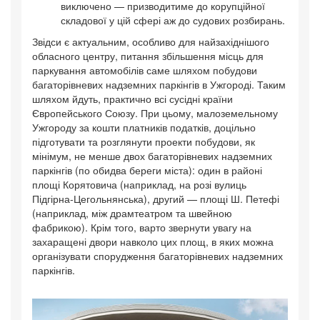
виключено — призводитиме до корупційної
складової у цій сфері аж до судових розбирань.
Звідси є актуальним, особливо для найзахіднішого
обласного центру, питання збільшення місць для
паркування автомобілів саме шляхом побудови
багаторівневих надземних паркінгів в Ужгороді. Таким
шляхом йдуть, практично всі сусідні країни
Європейського Союзу. При цьому, малоземельному
Ужгороду за кошти платників податків, доцільно
підготувати та розглянути проекти побудови, як
мінімум, не менше двох багаторівневих надземних
паркінгів (по обидва береги міста): один в районі
площі Корятовича (наприклад, на розі вулиць
Підгірна-Цегольнянська), другий — площі Ш. Петефі
(наприклад, між драмтеатром та швейною
фабрикою). Крім того, варто звернути увагу на
захаращені двори навколо цих площ, в яких можна
організувати спорудження багаторівневих надземних
паркінгів.