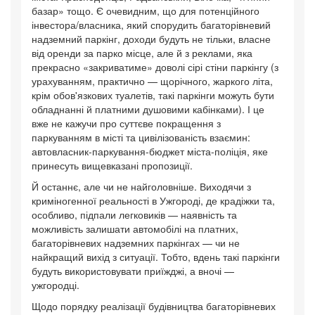
базар» тощо. Є очевидним, що для потенційного
інвестора/власника, який спорудить багаторівневий
надземний паркінг, доходи будуть не тільки, власне
від оренди за парко місце, але й з реклами, яка
прекрасно «закриватиме» доволі сірі стіни паркінгу (з
урахуванням, практично — щорічного, жаркого літа,
крім обов'язкових туалетів, такі паркінги можуть бути
обладнанні й платними душовими кабінками). І це
вже не кажучи про суттєве покращення з
паркуванням в місті та цивілізованість взаємин:
автовласник-паркування-бюджет міста-поліція, яке
принесуть вищевказані пропозиції.
Й останнє, але чи не найголовніше. Виходячи з
криміногенної реальності в Ужгороді, де крадіжки та,
особливо, підпали легковиків — наявність та
можливість залишати автомобілі на платних,
багаторівневих надземних паркінгах — чи не
найкращий вихід з ситуації. Тобто, вдень такі паркінги
будуть використовувати приїжджі, а вночі —
ужгородці.
Щодо порядку реалізації будівництва багаторівневих