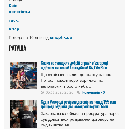
Київ
вологість:
тиск:
вітер:
Погода на 10 днів від
sinoptik.ua
РАТУША
Спека не завадила добрій справі: в Ужгороді
відбувся липневий благодійний Big City Ride
Ще за кілька хвилин до старту площа
Петефі поволі перетворилася на
велопаркінг просто неба...
05.08.2026 20:26
Коменарів - 0
Cуд в Ужгороді розірвав договір на понад 155 млн
грн щодо будівництва автотранспортної бази
Закарпатська обласна прокуратура через
суд домоглася розірвання договору на
будівництво ав...