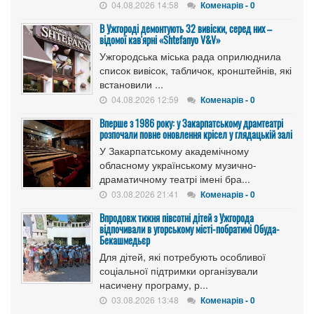
04.08.2026 14:58
Коменарів - 0
В Ужгороді демонтують 32 вивіски, серед них –
відомої кав'ярні «Shtefanyo V&V»
Ужгородська міська рада оприлюднила
список вивісок, табличок, кронштейнів, які
встановили ...
04.08.2026 12:59
Коменарів - 0
Вперше з 1986 року: у Закарпатському драмтеатрі
розпочали повне оновлення крісел у глядацькій залі
У Закарпатському академічному
обласному українському музично-
драматичному театрі імені бра...
03.08.2026 21:41
Коменарів - 0
Впродовж тижня півсотні дітей з Ужгорода
відпочивали в угорському місті-побратимі Обуда-
Бекашмедьєр
Для дітей, які потребують особливої
соціальної підтримки організували
насичену програму, р...
03.08.2026 13:48
Коменарів - 0