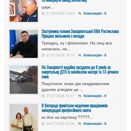
цирк...
01.08.2026 14:33
Коменарів - 0
Заступника голови Закарпатської ОВА Ростислава
Пріцака звільнили з посади
Триндєц, ну і фізіономія. На лиці все
написано, не...
21.07.2026 19:16
Коменарів - 0
На Закарпатті водійку засудили до 8 років за
смертельну ДТП із загибеллю матері та 13-річного
сина
Покупляли тачки цім неадекватним
дурням алюдям це ...
27.07.2026 14:17
Коменарів - 0
В Ужгороді привітали медичних працівників
напередодні професійного свята
ко йсе на картинці ?????...
24.07.2026 22:00
Коменарів - 0