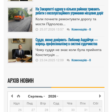
На Закарпатті одразу в кількох районах тривають
роботи з експлуатаційного утримання місцевих доріг
Коли почнете ремонтувати дорогу та
мости Підполозз...
25.07.2026 13:57
Коменарів - 0
Суддя, якому довіряють: Любомир Андрійчук —
взірець професіоналізму в системі судочинства
Чому суддя не знає коли була прийнята
Конституція ...
23.04.2025 12:09
Коменарів - 0
АРХІВ НОВИН
Серпень
2026
Ндл
Пнд
Втр
Срд
Чтв
Птн
Сбт
26
27
28
29
30
31
1