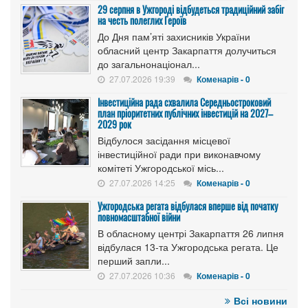
29 серпня в Ужгороді відбудеться традиційний забіг
на честь полеглих Героїв
До Дня пам’яті захисників України
обласний центр Закарпаття долучиться
до загальнонаціонал...
27.07.2026 19:39
Коменарів - 0
Інвестиційна рада схвалила Середньостроковий
план пріоритетних публічних інвестицій на 2027–
2029 рок
Відбулося засідання місцевої
інвестиційної ради при виконавчому
комітеті Ужгородської місь...
27.07.2026 14:25
Коменарів - 0
Ужгородська регата відбулася вперше від початку
повномасштабної війни
В обласному центрі Закарпаття 26 липня
відбулася 13-та Ужгородська регата. Це
перший запли...
27.07.2026 10:36
Коменарів - 0
Всі новини