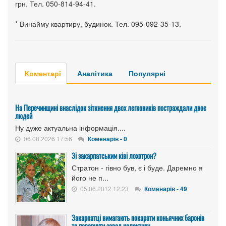
грн. Тел. 050-814-94-41.
* Винайму квартиру, будинок. Тел. 095-092-35-13.
Коментарі
Аналітика
Популярні
На Перечинщині внаслідок зіткнення двох легковиків постраждали двоє
людей
Ну дуже актуальна інформація....
06.08.2026 17:56
Коменарів - 0
Зі закарпатським ківі лохотрон?
Стратон - гівно був, є і буде. Даремно я
його не п...
05.06.2012 12:23
Коменарів - 49
Закарпатці вимагають покарати коньячних баронів
та повернути завод колективу