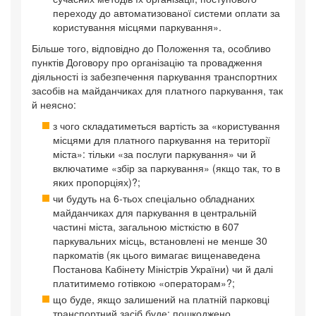
переходу до автоматизованої системи оплати за
користування місцями паркування».
Більше того, відповідно до Положення та, особливо
пунктів Договору про організацію та провадження
діяльності із забезпечення паркування транспортних
засобів на майданчиках для платного паркування, так
й неясно:
з чого складатиметься вартість за «користування
місцями для платного паркування на території
міста»: тільки «за послуги паркування» чи й
включатиме «збір за паркування» (якщо так, то в
яких пропорціях)?;
чи будуть на 6-тьох спеціально обладнаних
майданчиках для паркування в центральній
частині міста, загальною місткістю в 607
паркувальних місць, встановлені не менше 30
паркоматів (як цього вимагає вищенаведена
Постанова Кабінету Міністрів України) чи й далі
платитимемо готівкою «операторам»?;
що буде, якщо залишений на платній парковці
транспортний засіб буде: пошкоджено,