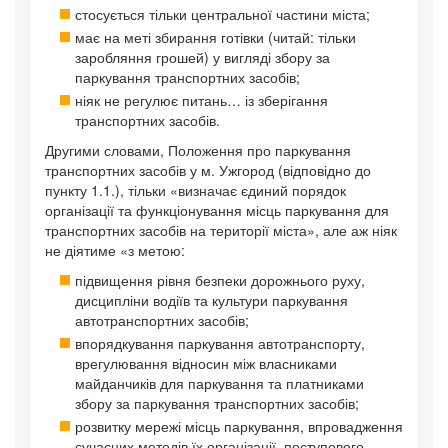
стосується тільки центральної частини міста;
має на меті збирання готівки (читай: тільки
заробляння грошей) у вигляді збору за
паркування транспортних засобів;
ніяк не регулює питань… із зберігання
транспортних засобів.
Другими словами, Положення про паркування
транспортних засобів у м. Ужгород (відповідно до
пункту 1.1.), тільки «визначає єдиний порядок
організації та функціонування місць паркування для
транспортних засобів на території міста», але аж ніяк
не діятиме «з метою:
підвищення рівня безпеки дорожнього руху,
дисципліни водіїв та культури паркування
автотранспортних засобів;
впорядкування паркування автотранспорту,
врегулювання відносин між власниками
майданчиків для паркування та платниками
збору за паркування транспортних засобів;
розвитку мережі місць паркування, впровадження
сучасних методів їх організації, поступового