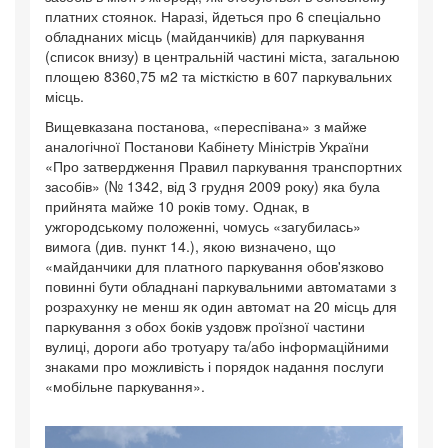
платних стоянок. Наразі, йдеться про 6 спеціально
обладнаних місць (майданчиків) для паркування
(список внизу) в центральній частині міста, загальною
площею 8360,75 м2 та місткістю в 607 паркувальних
місць.
Вищевказана постанова, «переспівана» з майже
аналогічної Постанови Кабінету Міністрів України
«Про затвердження Правил паркування транспортних
засобів» (№ 1342, від 3 грудня 2009 року) яка була
прийнята майже 10 років тому. Однак, в
ужгородському положенні, чомусь «загубилась»
вимога (див. пункт 14.), якою визначено, що
«майданчики для платного паркування обов'язково
повинні бути обладнані паркувальними автоматами з
розрахунку не менш як один автомат на 20 місць для
паркування з обох боків уздовж проїзної частини
вулиці, дороги або тротуару та/або інформаційними
знаками про можливість і порядок надання послуги
«мобільне паркування».