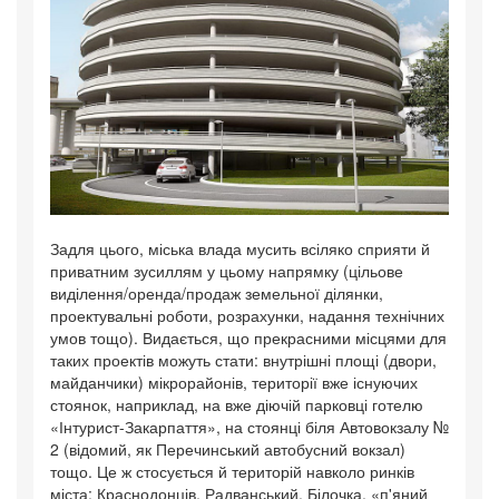
Задля цього, міська влада мусить всіляко сприяти й
приватним зусиллям у цьому напрямку (цільове
виділення/оренда/продаж земельної ділянки,
проектувальні роботи, розрахунки, надання технічних
умов тощо). Видається, що прекрасними місцями для
таких проектів можуть стати: внутрішні площі (двори,
майданчики) мікрорайонів, території вже існуючих
стоянок, наприклад, на вже діючій парковці готелю
«Інтурист-Закарпаття», на стоянці біля Автовокзалу №
2 (відомий, як Перечинський автобусний вокзал)
тощо. Це ж стосується й територій навколо ринків
міста: Краснодонців, Радванський, Білочка, «п'яний