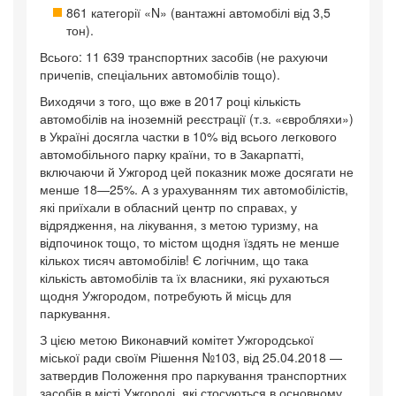
861 категорії «N» (вантажні автомобілі від 3,5
тон).
Всього: 11 639 транспортних засобів (не рахуючи
причепів, спеціальних автомобілів тощо).
Виходячи з того, що вже в 2017 році кількість
автомобілів на іноземній реєстрації (т.з. «євробляхи»)
в Україні досягла частки в 10% від всього легкового
автомобільного парку країни, то в Закарпатті,
включаючи й Ужгород цей показник може досягати не
менше 18—25%. А з урахуванням тих автомобілістів,
які приїхали в обласний центр по справах, у
відрядження, на лікування, з метою туризму, на
відпочинок тощо, то містом щодня їздять не менше
кількох тисяч автомобілів! Є логічним, що така
кількість автомобілів та їх власники, які рухаються
щодня Ужгородом, потребують й місць для
паркування.
З цією метою Виконавчий комітет Ужгородської
міської ради своїм Рішення №103, від 25.04.2018 —
затвердив Положення про паркування транспортних
засобів в місті Ужгороді, які стосуються в основному