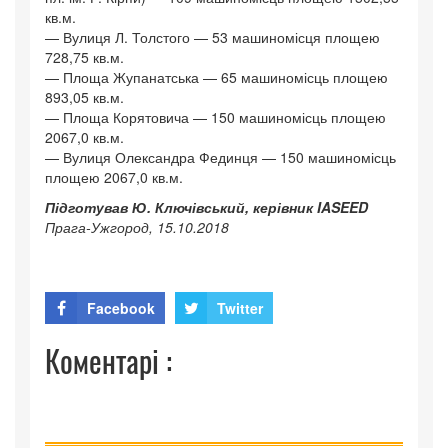
кв.м.
— Вулиця Л. Толстого — 53 машиномісця площею
728,75 кв.м.
— Площа Жупанатська — 65 машиномісць площею
893,05 кв.м.
— Площа Корятовича — 150 машиномісць площею
2067,0 кв.м.
— Вулиця Олександра Фединця — 150 машиномісць
площею 2067,0 кв.м.
Підготував Ю. Ключівський, керівник IASEED
Прага-Ужгород, 15.10.2018
Facebook
Twitter
Коментарі :