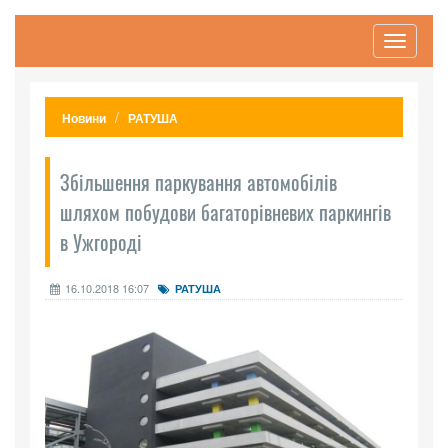
Toggle
navigati
Новини
РАТУША
Збільшення паркування автомобілів
шляхом побудови багаторівневих паркингів
в Ужгороді
16.10.2018 16:07
РАТУША