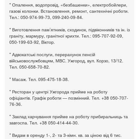
* Опалення, водопровід, «безбашенки», електробойлери,
газові колонки. Встановлення, ремонт, сантехнічні роботи.
Тел.: 050-974-99-73, 099-240-09-84.
* Виготовлення пам’ятників, сходинок, підвіконників та ін. із
граніту, мармуру, гранітної крихти. Тел.: 095-707-92-09,
050-199-63-92, Віктор.
* Адвокатські послуги, перерахунок пенсій
військовослужбовцям, МВС. Ужгород, вул. Корзо, 13/12.
Тел. 050-658-70-82.
* Масаж. Тел. 095-475-18-38.
* Ресторан у центрі Ужгорода прийме на роботу
офіціантів. Графік роботи — позмінний. Тел. +38 050-707-
76-36.
* Заклад харчування прийме на роботу прибиральниць та
завгоспа. Тел. +38 050-414-44-30.
* Видам в оренду 1-, 2- та 3-кімн. кв. за ціною від 6 тис.