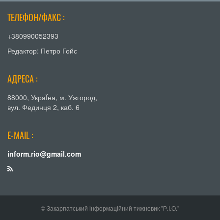
ТЕЛЕФОН/ФАКС :
+380990052393
Редактор: Петро Гойс
АДРЕСА :
88000, УкраЇна, м. Ужгород,
вул. Фединця 2, каб. 6
E-MAIL :
inform.rio@gmail.com
© Закарпатський інформаційний тижневик "Р.І.О."