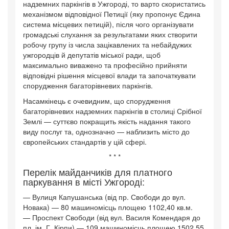
надземних паркінгів в Ужгороді, то варто скористатись
механізмом відповідної Петиції (яку пропонує Єдина
система місцевих петицій), після чого організувати
громадські слухання за результатами яких створити
робочу групу із числа зацікавлених та небайдужих
ужгородців й депутатів міської ради, щоб
максимально виважено та професійно прийняти
відповідні рішення місцевої влади та започаткувати
спорудження багаторівневих паркінгів.
Насамкінець є очевидним, що спорудження
багаторівневих надземних паркінгів в столиці Срібної
Землі — суттєво покращить якість надання такого
виду послуг та, однозначно — наблизить місто до
європейських стандартів у цій сфері.
* * *
Перелік майданчиків для платного
паркування в місті Ужгороді:
— Вулиця Капушанська (від пр. Свободи до вул.
Новака) — 80 машиномісць площею 1102,40 кв.м.
— Проспект Свободи (від вул. Василя Комендаря до
пл. ім. Г. Кірпи) — 109 машиномісць площею 1502,55