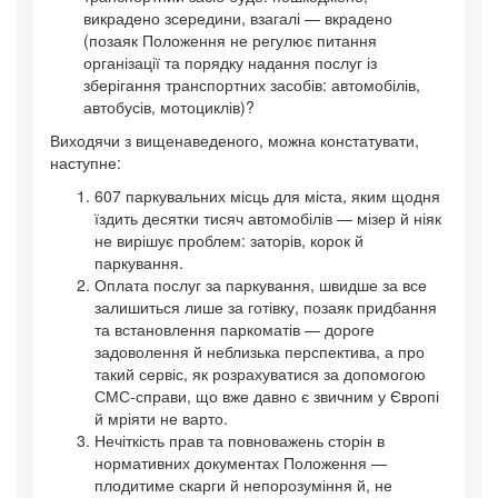
викрадено зсередини, взагалі — вкрадено
(позаяк Положення не регулює питання
організації та порядку надання послуг із
зберігання транспортних засобів: автомобілів,
автобусів, мотоциклів)?
Виходячи з вищенаведеного, можна констатувати,
наступне:
607 паркувальних місць для міста, яким щодня
їздить десятки тисяч автомобілів — мізер й ніяк
не вирішує проблем: заторів, корок й
паркування.
Оплата послуг за паркування, швидше за все
залишиться лише за готівку, позаяк придбання
та встановлення паркоматів — дороге
задоволення й неблизька перспектива, а про
такий сервіс, як розрахуватися за допомогою
СМС-справи, що вже давно є звичним у Європі
й мріяти не варто.
Нечіткість прав та повноважень сторін в
нормативних документах Положення —
плодитиме скарги й непорозуміння й, не