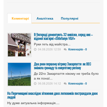
Коментарі
Аналітика
Популярні
В Ужгороді демонтують 32 вивіски, серед них –
відомої кав'ярні «Shtefanyo V&V»
Руки геть від майстра...
04.08.2026 12:59
Коменарів - 0
Два роки першому вітряку Закарпаття: як ВЕС
змінила громаду та енергетику регіону
До 22го Закарпаття нікому не треба було
а як понаї...
06.08.2026 14:12
Коменарів - 0
На Перечинщині внаслідок зіткнення двох легковиків постраждали двоє
людей
Ну дуже актуальна інформація....