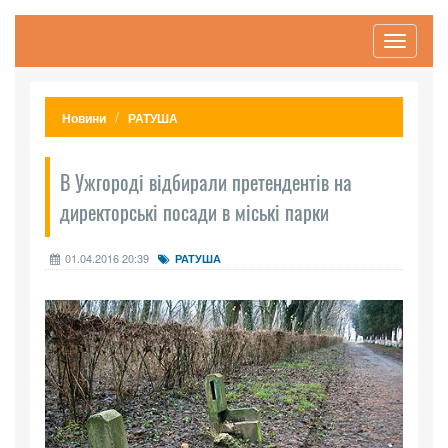
Toggle
navigati
Новини
РАТУША
В Ужгороді відбирали претендентів на
директорські посади в міські парки
01.04.2016 20:39
РАТУША