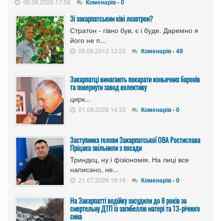
06.08.2026 17:56
Коменарів - 0
Зі закарпатським ківі лохотрон?
Стратон - гівно був, є і буде. Даремно я
його не п...
05.06.2012 12:23
Коменарів - 49
Закарпатці вимагають покарати коньячних баронів
та повернути завод колективу
цирк...
01.08.2026 14:33
Коменарів - 0
Заступника голови Закарпатської ОВА Ростислава
Пріцака звільнили з посади
Триндєц, ну і фізіономія. На лиці все
написано, не...
21.07.2026 19:16
Коменарів - 0
На Закарпатті водійку засудили до 8 років за
смертельну ДТП із загибеллю матері та 13-річного
сина