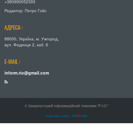
+380990052393
Редактор: Петро Гойс
АДРЕСА :
88000, УкраЇна, м. Ужгород,
вул. Фединця 2, каб. 6
E-MAIL :
inform.rio@gmail.com
© Закарпатський інформаційний тижневик "Р.І.О."
Розробка сайту - Craf
IT
.com