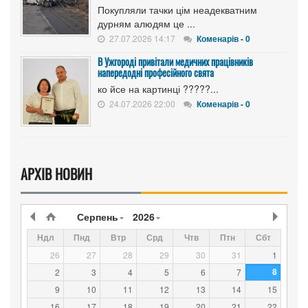
Покупляли тачки цім неадекватним
дурням алюдям це ...
27.07.2026 14:17
Коменарів - 0
В Ужгороді привітали медичних працівників
напередодні професійного свята
ко йсе на картинці ?????...
24.07.2026 22:00
Коменарів - 0
АРХІВ НОВИН
Серпень
2026
Ндл
Пнд
Втр
Срд
Чтв
Птн
Сбт
26
27
28
29
30
31
1
8
2
3
4
5
6
7
9
10
11
12
13
14
15
16
17
18
19
20
21
22