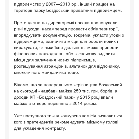
підприємство у 2007—2010 рр., інший працює на
території парку Боздоський приватним підприємцем.
Претенденти на директорські посади пропонували
різні підходи: насамперед провести облік території,
впорядкувати документацію, зокрема, укласти угоди з
підприємцями, визначити місця для роботи нових і
вирахувати, скільки їхня діяльність зможе принести
фінансових надходжень, або ж спочатку виділити
місця для залучення нових підприємців,
розташування атракціонів, альтанок для відпочинку,
кінологічного майданчика тощо.
Відомо, що за попереднього керівництва Боздоський
на сьогодні «надбав» майже 250 тис. грн. боргів, а
доходи КП «Боздоський парк» у 2015 році впали
майже вчетверо порівняно з 2014 роком.
Уже наступного тижня конкурсна комісія визначиться,
кого з претендентів рекомендувати міському голові
для укладення контракту.