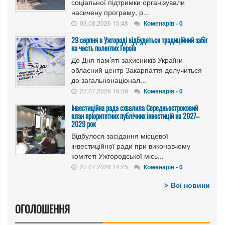
соціальної підтримки організували
насичену програму, р...
03.08.2026 13:48
Коменарів - 0
29 серпня в Ужгороді відбудеться традиційний забіг
на честь полеглих Героїв
До Дня пам’яті захисників України
обласний центр Закарпаття долучиться
до загальнонаціонал...
27.07.2026 19:39
Коменарів - 0
Інвестиційна рада схвалила Середньостроковий
план пріоритетних публічних інвестицій на 2027–
2029 рок
Відбулося засідання місцевої
інвестиційної ради при виконавчому
комітеті Ужгородської місь...
27.07.2026 14:25
Коменарів - 0
Всі новини
ОГОЛОШЕННЯ