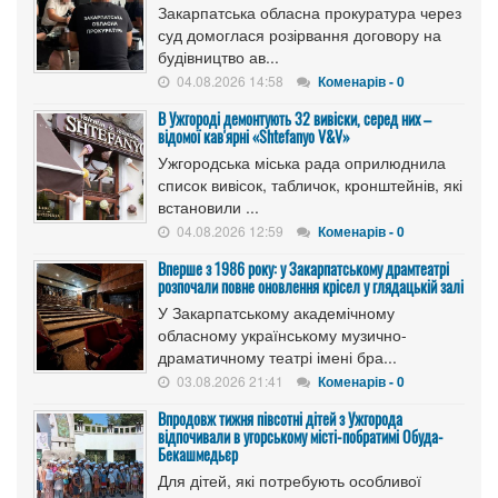
Закарпатська обласна прокуратура через
суд домоглася розірвання договору на
будівництво ав...
04.08.2026 14:58
Коменарів - 0
В Ужгороді демонтують 32 вивіски, серед них –
відомої кав'ярні «Shtefanyo V&V»
Ужгородська міська рада оприлюднила
список вивісок, табличок, кронштейнів, які
встановили ...
04.08.2026 12:59
Коменарів - 0
Вперше з 1986 року: у Закарпатському драмтеатрі
розпочали повне оновлення крісел у глядацькій залі
У Закарпатському академічному
обласному українському музично-
драматичному театрі імені бра...
03.08.2026 21:41
Коменарів - 0
Впродовж тижня півсотні дітей з Ужгорода
відпочивали в угорському місті-побратимі Обуда-
Бекашмедьєр
Для дітей, які потребують особливої