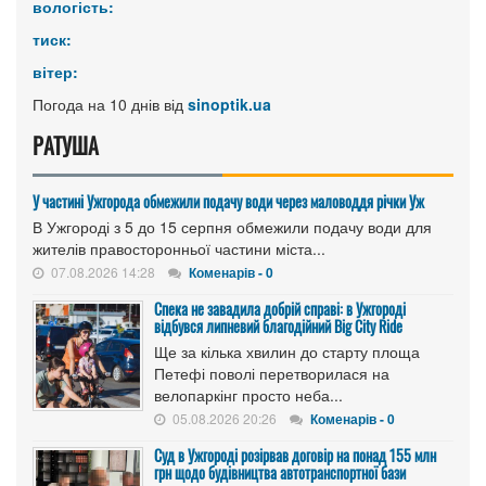
вологість:
тиск:
вітер:
Погода на 10 днів від
sinoptik.ua
РАТУША
У частині Ужгорода обмежили подачу води через маловоддя річки Уж
В Ужгороді з 5 до 15 серпня обмежили подачу води для
жителів правосторонньої частини міста...
07.08.2026 14:28
Коменарів - 0
Спека не завадила добрій справі: в Ужгороді
відбувся липневий благодійний Big City Ride
Ще за кілька хвилин до старту площа
Петефі поволі перетворилася на
велопаркінг просто неба...
05.08.2026 20:26
Коменарів - 0
Cуд в Ужгороді розірвав договір на понад 155 млн
грн щодо будівництва автотранспортної бази