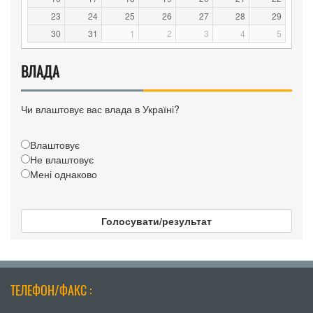
23
24
25
26
27
28
29
30
31
1
2
3
4
5
ВЛАДА
Чи влаштовує вас влада в Україні?
Влаштовує
Не влаштовує
Мені однаково
Голосувати/результат
ТЕЛЕФОН/ФАКС :