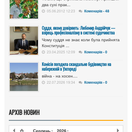
два сухі прак...
05.06.2012 12:23
Коменарів - 48
Суддя, якому довіряють: Любомир Андрійчук —
взірець професіоналізму в системі судочинства
Чому суддя не знає коли була прийнята
Конституція ...
23.04.2025 12:09
Коменарів - 0
Комісія погодила скандальне будівництво на
набережній в Ужгороді
війна - на хосен....
22.07.2026 19:34
Коменарів - 0
АРХІВ НОВИН
Серпень
2026