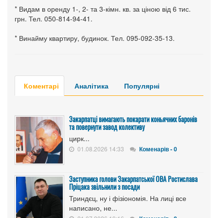
* Видам в оренду 1-, 2- та 3-кімн. кв. за ціною від 6 тис.
грн. Тел. 050-814-94-41.
* Винайму квартиру, будинок. Тел. 095-092-35-13.
Коментарі
Аналітика
Популярні
Закарпатці вимагають покарати коньячних баронів
та повернути завод колективу
цирк...
01.08.2026 14:33
Коменарів - 0
Заступника голови Закарпатської ОВА Ростислава
Пріцака звільнили з посади
Триндєц, ну і фізіономія. На лиці все
написано, не...