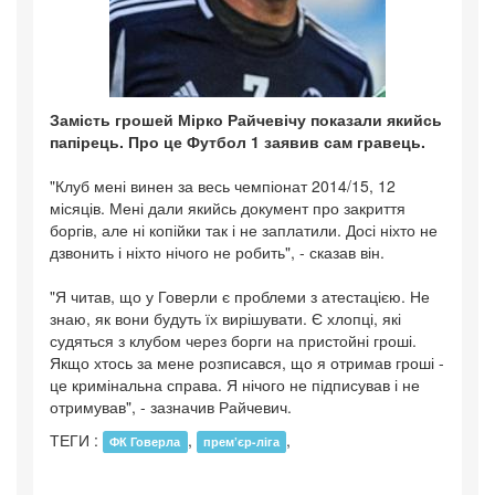
Замість грошей Мірко Райчевічу показали якийсь
папірець. Про це Футбол 1 заявив сам гравець.
"Клуб мені винен за весь чемпіонат 2014/15, 12
місяців. Мені дали якийсь документ про закриття
боргів, але ні копійки так і не заплатили. Досі ніхто не
дзвонить і ніхто нічого не робить", - сказав він.
"Я читав, що у Говерли є проблеми з атестацією. Не
знаю, як вони будуть їх вирішувати. Є хлопці, які
судяться з клубом через борги на пристойні гроші.
Якщо хтось за мене розписався, що я отримав гроші -
це кримінальна справа. Я нічого не підписував і не
отримував", - зазначив Райчевич.
ТЕГИ :
,
,
ФК Говерла
прем’єр-ліга