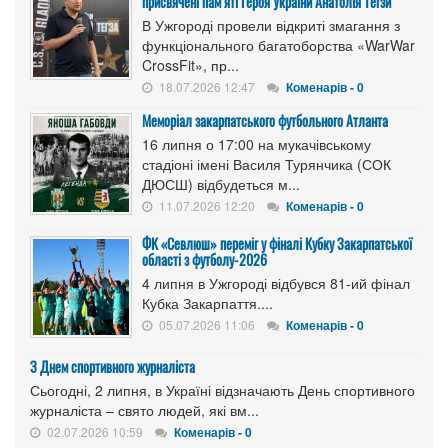
присвячені пам’яті Героя України Анатолія Тегзи
В Ужгороді провели відкриті змагання з
функціонального багатоборства «WarWar
CrossFit», пр...
18.07.2026 12:47
Коменарів - 0
Меморіал закарпатського футбольного Атланта
16 липня о 17:00 на мукачівському
стадіоні імені Василя Турянчика (СОК
ДЮСШ) відбудеться м...
11.07.2026 12:20
Коменарів - 0
ФК «Севлюш» переміг у фіналі Кубку Закарпатської
області з футболу-2026
4 липня в Ужгороді відбувся 81-ий фінал
Кубка Закарпаття....
05.07.2026 11:06
Коменарів - 0
З Днем спортивного журналіста
Сьогодні, 2 липня, в Україні відзначають День спортивного
журналіста – свято людей, які вм...
02.07.2026 10:59
Коменарів - 0