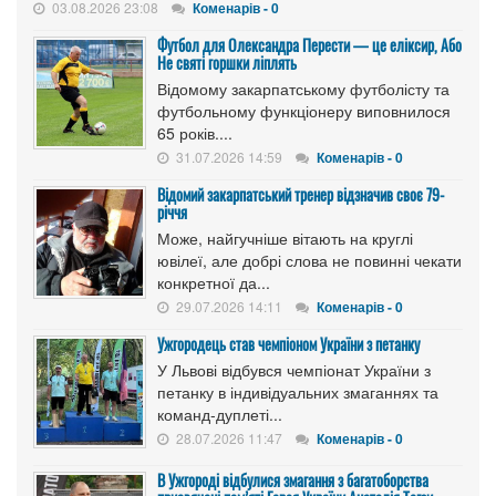
03.08.2026 23:08
Коменарів - 0
Футбол для Олександра Перести — це еліксир, Або
Не святі горшки ліплять
Відомому закарпатському футболісту та
футбольному функціонеру виповнилося
65 років....
31.07.2026 14:59
Коменарів - 0
Відомий закарпатський тренер відзначив своє 79-
річчя
Може, найгучніше вітають на круглі
ювілеї, але добрі слова не повинні чекати
конкретної да...
29.07.2026 14:11
Коменарів - 0
Ужгородець став чемпіоном України з петанку
У Львові відбувся чемпіонат України з
петанку в індивідуальних змаганнях та
команд-дуплеті...
28.07.2026 11:47
Коменарів - 0
В Ужгороді відбулися змагання з багатоборства