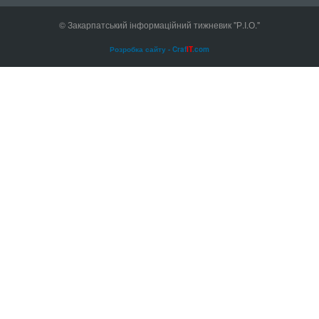
© Закарпатський інформаційний тижневик "Р.І.О."
Розробка сайту - Craf
IT
.com