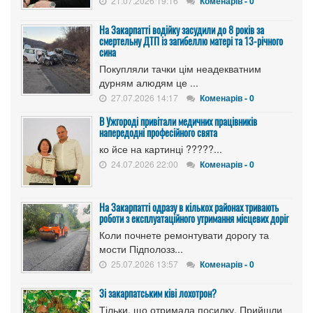
21.07.2026 19:16
Коменарів - 0
На Закарпатті водійку засудили до 8 років за
смертельну ДТП із загибеллю матері та 13-річного
сина
Покупляли тачки цім неадекватним
дурням алюдям це ...
27.07.2026 14:17
Коменарів - 0
В Ужгороді привітали медичних працівників
напередодні професійного свята
ко йсе на картинці ?????...
24.07.2026 22:00
Коменарів - 0
На Закарпатті одразу в кількох районах тривають
роботи з експлуатаційного утримання місцевих доріг
Коли почнете ремонтувати дорогу та
мости Підполозз...
25.07.2026 13:57
Коменарів - 0
Зі закарпатським ківі лохотрон?
Тільки, що отримала посилку. Прийшли