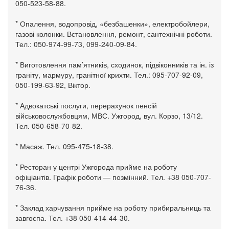
050-523-58-88.
* Опалення, водопровід, «безбашенки», електробойлери,
газові колонки. Встановлення, ремонт, сантехнічні роботи.
Тел.: 050-974-99-73, 099-240-09-84.
* Виготовлення пам’ятників, сходинок, підвіконників та ін. із
граніту, мармуру, гранітної крихти. Тел.: 095-707-92-09,
050-199-63-92, Віктор.
* Адвокатські послуги, перерахунок пенсій
військовослужбовцям, МВС. Ужгород, вул. Корзо, 13/12.
Тел. 050-658-70-82.
* Масаж. Тел. 095-475-18-38.
* Ресторан у центрі Ужгорода прийме на роботу
офіціантів. Графік роботи — позмінний. Тел. +38 050-707-
76-36.
* Заклад харчування прийме на роботу прибиральниць та
завгоспа. Тел. +38 050-414-44-30.