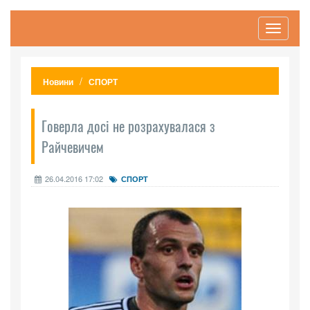
Toggle
navigati
Новини
СПОРТ
Говерла досі не розрахувалася з
Райчевичем
26.04.2016 17:02
СПОРТ