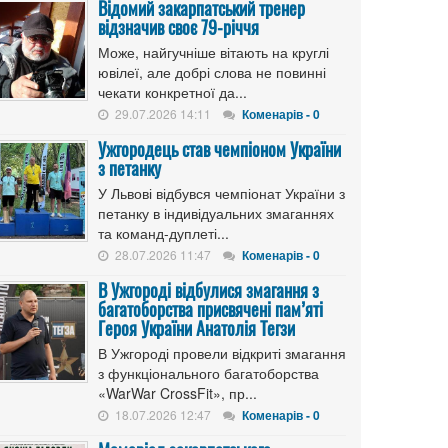
Відомий закарпатський тренер
відзначив своє 79-річчя
Може, найгучніше вітають на круглі
ювілеї, але добрі слова не повинні
чекати конкретної да...
29.07.2026 14:11
Коменарів - 0
Ужгородець став чемпіоном України
з петанку
У Львові відбувся чемпіонат України з
петанку в індивідуальних змаганнях
та команд-дуплеті...
28.07.2026 11:47
Коменарів - 0
В Ужгороді відбулися змагання з
багатоборства присвячені пам’яті
Героя України Анатолія Тегзи
В Ужгороді провели відкриті змагання
з функціонального багатоборства
«WarWar CrossFit», пр...
18.07.2026 12:47
Коменарів - 0