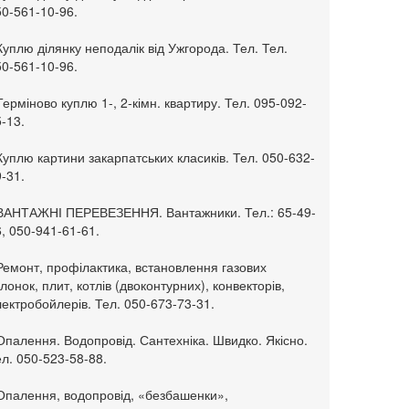
50-561-10-96.
Куплю ділянку неподалік від Ужгорода. Тел. Тел.
50-561-10-96.
Терміново куплю 1-, 2-кімн. квартиру. Тел. 095-092-
-13.
Куплю картини закарпатських класиків. Тел. 050-632-
-31.
 ВАНТАЖНІ ПЕРЕВЕЗЕННЯ. Вантажники. Тел.: 65-49-
, 050-941-61-61.
Ремонт, профілактика, встановлення газових
лонок, плит, котлів (двоконтурних), конвекторів,
ектробойлерів. Тел. 050-673-73-31.
Опалення. Водопровід. Сантехніка. Швидко. Якісно.
л. 050-523-58-88.
 Опалення, водопровід, «безбашенки»,