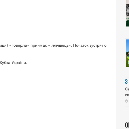
ниця) «Говерла» приймає «Іллічівець». Початок зустрічі о
 Кубка України.
З
Сь
сп
О