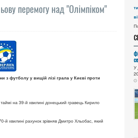
льову перемогу над "Олімпіком"
т
ві
По
С
Ф
се
У 
20
и з футболу у вищій лізі грала у Києві проти
 таймі на 39-й хвилині донецький гравець Кирило
 70-й хвилині рахунок зрівняв Дмитро Хльобас, який