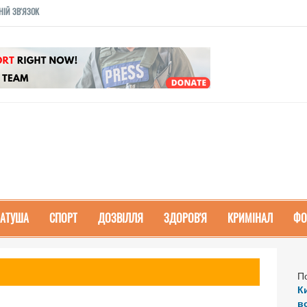
НІЙ ЗВ'ЯЗОК
РАТУША
СПОРТ
ДОЗВІЛЛЯ
ЗДОРОВ'Я
КРИМІНАЛ
ФО
П
К
в