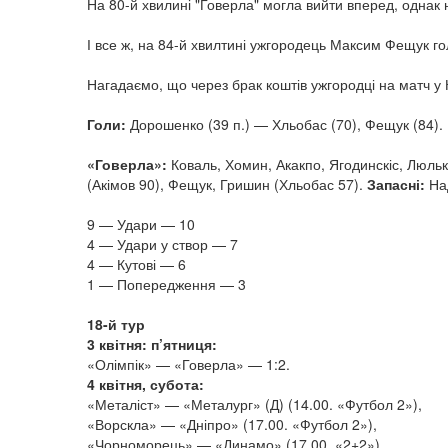
На 80-й хвилині "Говерла" могла вийти вперед, однак н
І все ж, на 84-й хвилтині ужгородець Максим Фещук 
Нагадаємо, що через брак коштів ужгородці на матч у 
Голи:
Дорошенко (39 п.) — Хльобас (70), Фещук (84).
«Говерла»:
Коваль, Хомин, Акакпо, Ягодинскіс, Люльк
(Акімов 90), Фещук, Гришин (Хльобас 57).
Запасні:
Над
9 — Удари — 10
4 — Удари у створ — 7
4 — Кутові — 6
1 — Попередження — 3
18-й тур
3 квітня: п’ятниця:
«Олімпік» — «Говерла» — 1:2.
4 квітня, субота:
«Металіст» — «Металург» (Д) (14.00. «Футбол 2»),
«Ворскла» — «Дніпро» (17.00. «Футбол 2»),
«Чорноморець» — «Динамо» (17.00. «2+2»).