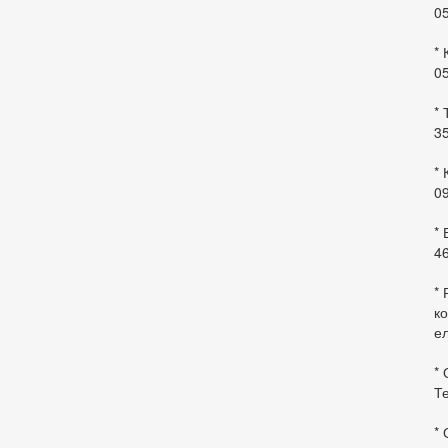
0
* 
0
* 
35
* 
09
*
46
* 
ко
ел
* 
Те
*