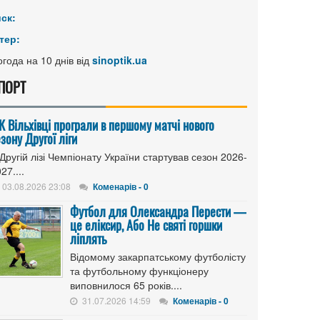
иск:
тер:
года на 10 днів від
sinoptik.ua
ПОРТ
К Вільхівці програли в першому матчі нового
зону Другої ліги
Другій лізі Чемпіонату України стартував сезон 2026-
27....
03.08.2026 23:08
Коменарів - 0
Футбол для Олександра Перести —
це еліксир, Або Не святі горшки
ліплять
Відомому закарпатському футболісту
та футбольному функціонеру
виповнилося 65 років....
31.07.2026 14:59
Коменарів - 0