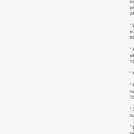
ел
ре
24
* 
ін
92
* 
в
13
* 
*
оф
70
*
пр
* 
ти