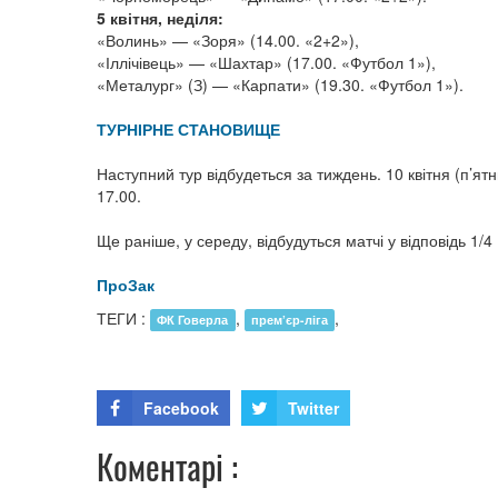
5 квітня, неділя:
«Волинь» — «Зоря» (14.00. «2+2»),
«Іллічівець» — «Шахтар» (17.00. «Футбол 1»),
«Металург» (З) — «Карпати» (19.30. «Футбол 1»).
ТУРНІРНЕ СТАНОВИЩЕ
Наступний тур відбудеться за тиждень. 10 квітня (п’ят
17.00.
Ще раніше, у середу, відбудуться матчі у відповідь 1/4
ПроЗак
ТЕГИ :
,
,
ФК Говерла
прем’єр-ліга
Facebook
Twitter
Коментарі :