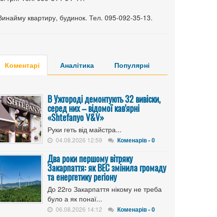
Винайму квартиру, будинок. Тел. 095-092-35-13.
Коментарі
Аналітика
Популярні
В Ужгороді демонтують 32 вивіски,
серед них – відомої кав'ярні
«Shtefanyo V&V»
Руки геть від майстра...
04.08.2026 12:59
Коменарів - 0
Два роки першому вітряку
Закарпаття: як ВЕС змінила громаду
та енергетику регіону
До 22го Закарпаття нікому не треба
було а як понаї...
06.08.2026 14:12
Коменарів - 0