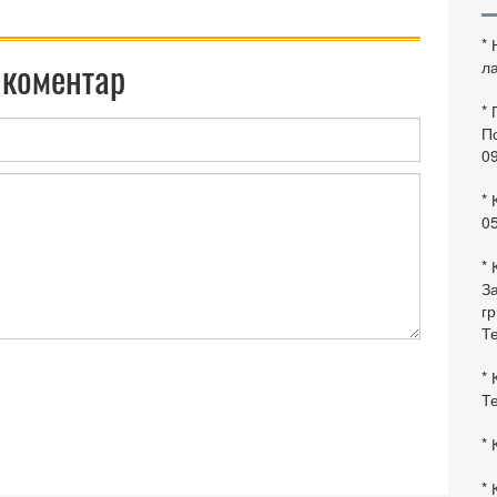
*
 коментар
ла
*
По
0
* 
0
* 
За
гр
Те
* 
Те
* 
* 