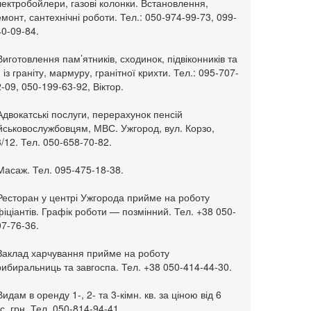
ектробойлери, газові колонки. Встановлення,
монт, сантехнічні роботи. Тел.: 050-974-99-73, 099-
0-09-84.
Виготовлення пам’ятників, сходинок, підвіконників та
. із граніту, мармуру, гранітної крихти. Тел.: 095-707-
-09, 050-199-63-92, Віктор.
Адвокатські послуги, перерахунок пенсій
ійськовослужбовцям, МВС. Ужгород, вул. Корзо,
/12. Тел. 050-658-70-82.
Масаж. Тел. 095-475-18-38.
 Ресторан у центрі Ужгорода прийме на роботу
іціантів. Графік роботи — позмінний. Тел. +38 050-
7-76-36.
 Заклад харчування прийме на роботу
ибиральниць та завгоспа. Тел. +38 050-414-44-30.
Видам в оренду 1-, 2- та 3-кімн. кв. за ціною від 6
с. грн. Тел. 050-814-94-41.