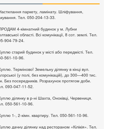
 Настилання паркету, ламінату. Шліфування,
кування. Тел. 050-204-13-33.
 ПРОДАМ 4-кімнатний будинок у м. Лубни
лтавської області. Всі комунікації, 8 сот. землі. Тел.
95-904-79-24.
Куплю старий будинок у місті або передмісті. Тел.
50-561-10-96.
Куплю. Терміново! Земельну ділянку в кінці вул.
горської (у полі, без комунікацій), до 300—400 тис.
н. Без посередників. Розрахунок протягом доби.
л. 093-047-11-52.
Куплю ділянку в р-ні Шахта, Оноківці, Червениця.
л. 050-561-10-96.
Куплю 1-, 2-кімн. квартиру. Тел. 050-561-10-96.
Куплю дачну ділянку над рестораном «Кілікія». Тел.