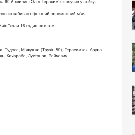
а 80-й хвилині Олег Герасим'юк влучив у стійку.
головою забиває ефектний переможний м'яч.
Київ їхали 16 годин потягом.
а, Тудосе, М’якушко (Трухін 89), Герасим’юк, Аруна
ь, Качараба, Лухтанов, Райчевич.