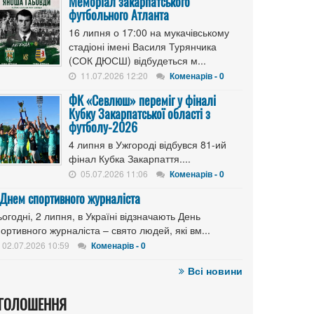
Меморіал закарпатського
футбольного Атланта
16 липня о 17:00 на мукачівському
стадіоні імені Василя Турянчика
(СОК ДЮСШ) відбудеться м...
11.07.2026 12:20
Коменарів - 0
ФК «Севлюш» переміг у фіналі
Кубку Закарпатської області з
футболу-2026
4 липня в Ужгороді відбувся 81-ий
фінал Кубка Закарпаття....
05.07.2026 11:06
Коменарів - 0
 Днем спортивного журналіста
огодні, 2 липня, в Україні відзначають День
ортивного журналіста – свято людей, які вм...
02.07.2026 10:59
Коменарів - 0
Всі новини
ГОЛОШЕННЯ