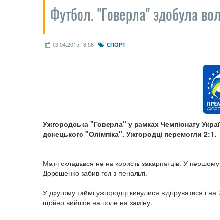
Футбол. "Говерла" здобула во
03.04.2015 18:56
СПОРТ
Ужгородська "Говерла" у рамках Чемпіонату Україн
донецького "Олімпіка". Ужгородці перемогли 2:1.
Матч складався не на користь закарпатців. У першому
Дорошенко забив гол з пенальті.
У другому таймі ужгородці кинулися відігруватися і на
щойно вийшов на поле на заміну.