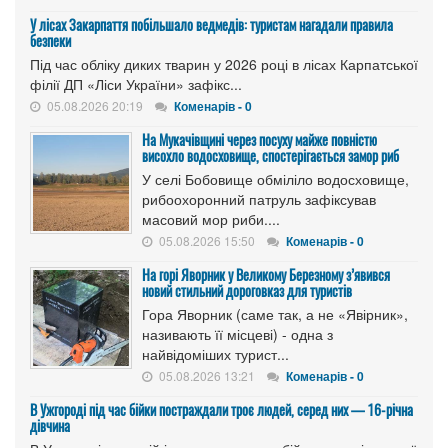
У лісах Закарпаття побільшало ведмедів: туристам нагадали правила
безпеки
Під час обліку диких тварин у 2026 році в лісах Карпатської
філії ДП «Ліси України» зафікс...
05.08.2026 20:19
Коменарів - 0
На Мукачівщині через посуху майже повністю
висохло водосховище, спостерігається замор риб
У селі Бобовище обміліло водосховище,
рибоохоронний патруль зафіксував
масовий мор риби....
05.08.2026 15:50
Коменарів - 0
На горі Яворник у Великому Березному з’явився
новий стильний дороговказ для туристів
Гора Яворник (саме так, а не «Явірник»,
називають її місцеві) - одна з
найвідоміших турист...
05.08.2026 13:21
Коменарів - 0
В Ужгороді під час бійки постраждали троє людей, серед них — 16-річна
дівчина