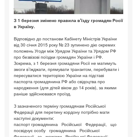
З 1 березня змінено правила в'їзду громадян Росії
в Україну.
Відповідно до постанови Кабінету Міністрів України
від 30 січня 2015 року № 23 зупинено дію окремих
положень Угоди між Урядом України та Урядом РФ
про безвізові поїздки громадян України і РФ.
Зокрема, з 1 березня громадяни Росії не матимуть
змоги в’їжджати, прямувати транзитом, перебувати і
пересуватися територією України на підставі
паспорта громадянина РФ або свідоцтва про
народження (для дітей віком до 14 років), за якими
раніше здійснювався проїзд.
З зазначеного терміну громадянам Російської
Федерації для перетину кордону потрібно мати
наступні документи:
паспорт громадянина Російської Федерації, що
посвідчує особу громадянина Російської
Федерації за межами Російської Федерації;