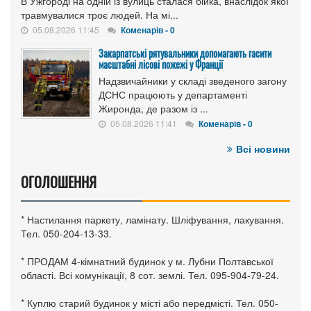
В Ужгороді на одній із вулиць сталася бійка, внаслідок якої
травмувалися троє людей. На мі...
05.08.2026 11:45
Коменарів - 0
Закарпатські рятувальники допомагають гасити
масштабні лісові пожежі у Франції
Надзвичайники у складі зведеного загону
ДСНС працюють у департаменті
Жиронда, де разом із ...
05.08.2026 11:41
Коменарів - 0
Всі новини
ОГОЛОШЕННЯ
* Настилання паркету, ламінату. Шліфування, лакування.
Тел. 050-204-13-33.
* ПРОДАМ 4-кімнатний будинок у м. Лубни Полтавської
області. Всі комунікації, 8 сот. землі. Тел. 095-904-79-24.
* Куплю старий будинок у місті або передмісті. Тел. 050-