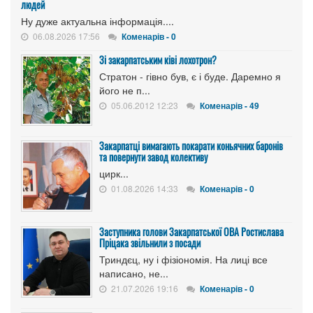
людей
Ну дуже актуальна інформація....
06.08.2026 17:56
Коменарів - 0
Зі закарпатським ківі лохотрон?
Стратон - гівно був, є і буде. Даремно я
його не п...
05.06.2012 12:23
Коменарів - 49
Закарпатці вимагають покарати коньячних баронів
та повернути завод колективу
цирк...
01.08.2026 14:33
Коменарів - 0
Заступника голови Закарпатської ОВА Ростислава
Пріцака звільнили з посади
Триндєц, ну і фізіономія. На лиці все
написано, не...
21.07.2026 19:16
Коменарів - 0