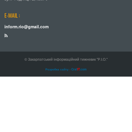
E-MAIL :
inform.rio@gmail.com
© Закарпатський інформаційний тижневик "Р.І.О."
Розробка сайту - Craf
IT
.com