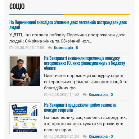
СОЦІО
На Перечинщині внаслідок зіткнення двох легковиків постраждали двоє
людей
У ДТП, що сталася поблизу Перечина постраждали двоє
людей: 64-річна жінка та 63-річний чол...
06.08.2026 17:56
Коменарів - 0
На Закарпатті визначили переможців конкурсу
ветеранських ГО, яких фінансуватимуть з бюджету
області
Визначили переможців конкурсу серед
ветеранських громадських організацій та
благодійних фо...
06.08.2026 14:52
Коменарів - 0
На Закарпатті продовжили прийом заявок на
конкурс стартапів
Бачимо велику зацікавленість серед тих,
хто прагне започаткувати чи розвинути
власну справ...
05.08.2026 21:24
Коменарів - 0