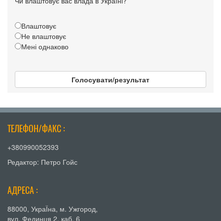
Чи влаштовує вас влада в Україні?
Влаштовує
Не влаштовує
Мені однаково
Голосувати/результат
ТЕЛЕФОН/ФАКС :
+380990052393
Редактор: Петро Гойс
АДРЕСА :
88000, УкраЇна, м. Ужгород,
вул. Фединця 2, каб. 6