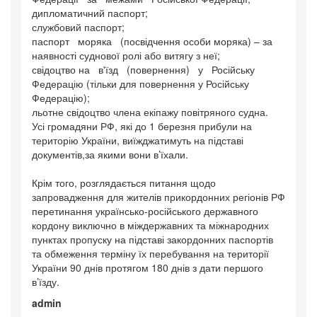
дипломатичний паспорт;
службовий паспорт;
паспорт моряка (посвідчення особи моряка) – за
наявності суднової ролі або витягу з неї;
свідоцтво на в'їзд (повернення) у Російську
Федерацію (тільки для повернення у Російську
Федерацію);
льотне свідоцтво члена екіпажу повітряного судна.
Усі громадяни РФ, які до 1 березня прибули на
територію України, виїжджатимуть на підставі
документів,за якими вони в’їхали.
Крім того, розглядається питання щодо
запровадження для жителів прикордонних регіонів РФ
перетинання українсько-російського державного
кордону виключно в міждержавних та міжнародних
пунктах пропуску на підставі закордонних паспортів
та обмеження терміну їх перебування на території
України 90 днів протягом 180 днів з дати першого
в’їзду.
admin