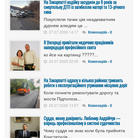
На Закарпатті водійку засудили до 8 років за
смертельну ДТП із загибеллю матері та 13-річного
сина
Покупляли тачки цім неадекватним
дурням алюдям це ...
27.07.2026 14:17
Коменарів - 0
В Ужгороді привітали медичних працівників
напередодні професійного свята
ко йсе на картинці ?????...
24.07.2026 22:00
Коменарів - 0
На Закарпатті одразу в кількох районах тривають
роботи з експлуатаційного утримання місцевих доріг
Коли почнете ремонтувати дорогу та
мости Підполозз...
25.07.2026 13:57
Коменарів - 0
Суддя, якому довіряють: Любомир Андрійчук —
взірець професіоналізму в системі судочинства
Чому суддя не знає коли була прийнята
Конституція ...