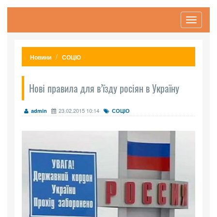
Toggle
navigati
Новини
СОЦІО
Нові правила для в’їзду росіян в Україну
23.02.2015 10:14
admin
СОЦІО