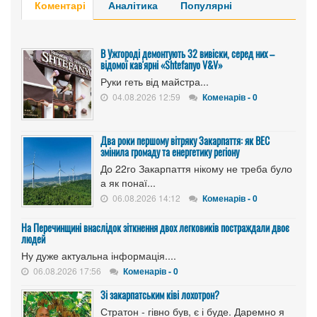
Коментарі
Аналітика
Популярні
В Ужгороді демонтують 32 вивіски, серед них –
відомої кав'ярні «Shtefanyo V&V»
Руки геть від майстра...
04.08.2026 12:59
Коменарів - 0
Два роки першому вітряку Закарпаття: як ВЕС
змінила громаду та енергетику регіону
До 22го Закарпаття нікому не треба було
а як понаї...
06.08.2026 14:12
Коменарів - 0
На Перечинщині внаслідок зіткнення двох легковиків постраждали двоє
людей
Ну дуже актуальна інформація....
06.08.2026 17:56
Коменарів - 0
Зі закарпатським ківі лохотрон?
Стратон - гівно був, є і буде. Даремно я