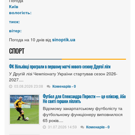
Погода
Київ
вологість:
тиск:
вітер:
Погода на 10 днів від
sinoptik.ua
СПОРТ
ФК Вільхівці програли в першому матчі нового сезону Другої ліги
У Другій лізі Чемпіонату України стартував сезон 2026-
2027....
03.08.2026 23:08
Коменарів - 0
Футбол для Олександра Перести — це еліксир, Або
Не святі горшки ліплять
Відомому закарпатському футболісту та
футбольному функціонеру виповнилося
65 років....
31.07.2026 14:59
Коменарів - 0