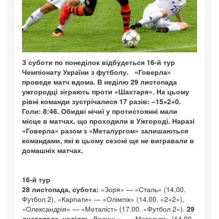
З суботи по понеділок відбудеться 16-й тур
Чемпіонату України з футболу. «Говерла»
проведе матч вдома. В неділю 29 листопада
ужгородці зіграють проти «Шахтаря». На цьому
рівні команди зустрічалися 17 разів: –15=2+0.
Голи: 8:46. Обидві нічиї у протистоянні мали
місце в матчах, що проходили в Ужгороді. Наразі
«Говерла» разом з «Металургом» залишаються
командами, які в цьому сезоні ще не вигравали в
домашніх матчах.
16-й тур
28 листопада, субота:
«Зоря» — «Сталь» (14.00.
Футбол 2), «Карпати» — «Олімпік» (14.00. «2+2»),
«Олександрія» — «Металіст» (17.00. «Футбол 2»).
29
листопада, неділя:
«Волинь» — «Металург» (14.00.