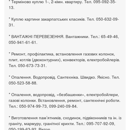
* Терміново куплю 1-, 2-кімн. квартиру. Тел. 095-092-35-
13.
* Куплю картини закарпатських класиків. Тел. 050-632-09-
31.
* ВАНТАЖНІ ПЕРЕВЕЗЕННЯ. Вантажники. Тел.: 65-49-46,
050-941-61-61.
* Ремонт, профілактика, встановлення газових колонок,
плит, котлів (двоконтурних), конвекторів, електробойлерів.
Тел. 050-673-73-31.
* Опалення. Водопровід. Сантехніка. Швидко. Якісно. Тел.
050-523-58-88.
* Опалення, водопровід, «безбашенки», електробойлери,
газові колонки. Встановлення, ремонт, сантехнічні роботи.
Тел.: 050-974-99-73, 099-240-09-84.
* Виготовлення пам’ятників, сходинок, підвіконників та ін. із
граніту, мармуру, гранітної крихти. Тел.: 095-707-92-09,
050-199-63-92, Віктор.