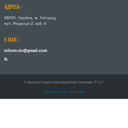
АДРЕСА :
88000, УкраЇна, м. Ужгород,
вул. Фединця 2, каб. 6
E-MAIL :
inform.rio@gmail.com
© Закарпатський інформаційний тижневик "Р.І.О."
Розробка сайту - Craf
IT
.com