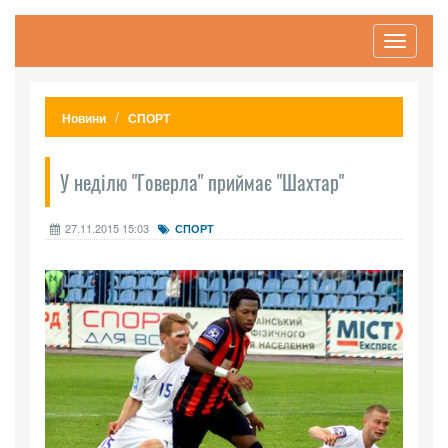
Toggle
navigati
Новини
СПОРТ
У неділю "Говерла" приймає "Шахтар"
27.11.2015 15:03
СПОРТ