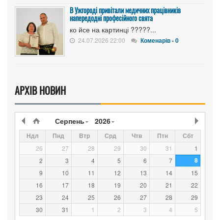
В Ужгороді привітали медичних працівників
напередодні професійного свята
ко йсе на картинці ?????...
24.07.2026 22:00
Коменарів - 0
АРХІВ НОВИН
Серпень
2026
Ндл
Пнд
Втр
Срд
Чтв
Птн
Сбт
26
27
28
29
30
31
1
8
2
3
4
5
6
7
9
10
11
12
13
14
15
16
17
18
19
20
21
22
23
24
25
26
27
28
29
30
31
1
2
3
4
5