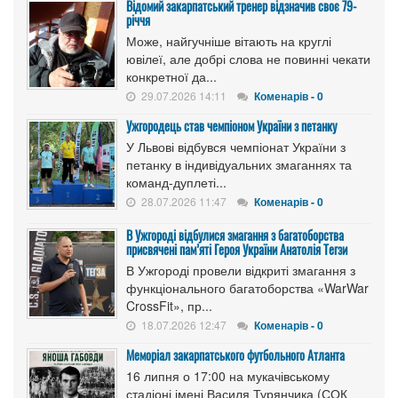
Відомий закарпатський тренер відзначив своє 79-
річчя
Може, найгучніше вітають на круглі
ювілеї, але добрі слова не повинні чекати
конкретної да...
29.07.2026 14:11
Коменарів - 0
Ужгородець став чемпіоном України з петанку
У Львові відбувся чемпіонат України з
петанку в індивідуальних змаганнях та
команд-дуплеті...
28.07.2026 11:47
Коменарів - 0
В Ужгороді відбулися змагання з багатоборства
присвячені пам’яті Героя України Анатолія Тегзи
В Ужгороді провели відкриті змагання з
функціонального багатоборства «WarWar
CrossFit», пр...
18.07.2026 12:47
Коменарів - 0
Меморіал закарпатського футбольного Атланта
16 липня о 17:00 на мукачівському
стадіоні імені Василя Турянчика (СОК