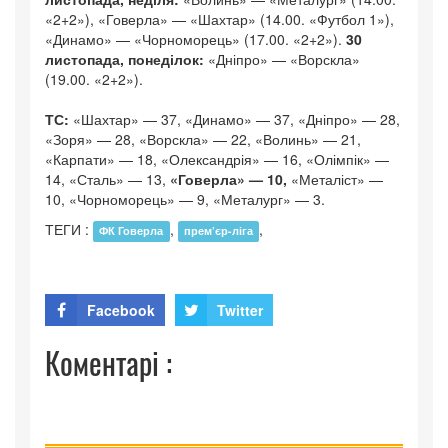
«2+2»), «Говерла» — «Шахтар» (14.00. «Футбол 1»),
«Динамо» — «Чорноморець» (17.00. «2+2»).
30
листопада, понеділок:
«Дніпро» — «Ворскла»
(19.00. «2+2»).
ТС:
«Шахтар» — 37, «Динамо» — 37, «Дніпро» — 28,
«Зоря» — 28, «Ворскла» — 22, «Волинь» — 21,
«Карпати» — 18, «Олександрія» — 16, «Олімпік» —
14, «Сталь» — 13,
«Говерла» — 10,
«Металіст» —
10, «Чорноморець» — 9, «Металург» — 3.
ТЕГИ :
,
,
ФК Говерла
прем’єр-ліга
Facebook
Twitter
Коментарі :