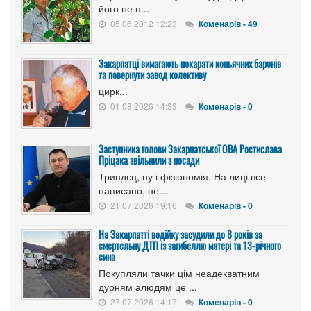
його не п...
05.06.2012 12:23
Коменарів - 49
Закарпатці вимагають покарати коньячних баронів
та повернути завод колективу
цирк...
01.08.2026 14:33
Коменарів - 0
Заступника голови Закарпатської ОВА Ростислава
Пріцака звільнили з посади
Триндєц, ну і фізіономія. На лиці все
написано, не...
21.07.2026 19:16
Коменарів - 0
На Закарпатті водійку засудили до 8 років за
смертельну ДТП із загибеллю матері та 13-річного
сина
Покупляли тачки цім неадекватним
дурням алюдям це ...
27.07.2026 14:17
Коменарів - 0