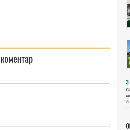
 коментар
З
Сь
сп
О