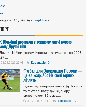
иск:
тер:
года на 10 днів від
sinoptik.ua
ПОРТ
К Вільхівці програли в першому матчі нового
зону Другої ліги
Другій лізі Чемпіонату України стартував сезон 2026-
27....
03.08.2026 23:08
Коменарів - 0
Футбол для Олександра Перести —
це еліксир, Або Не святі горшки
ліплять
Відомому закарпатському футболісту
та футбольному функціонеру
виповнилося 65 років....
31.07.2026 14:59
Коменарів - 0