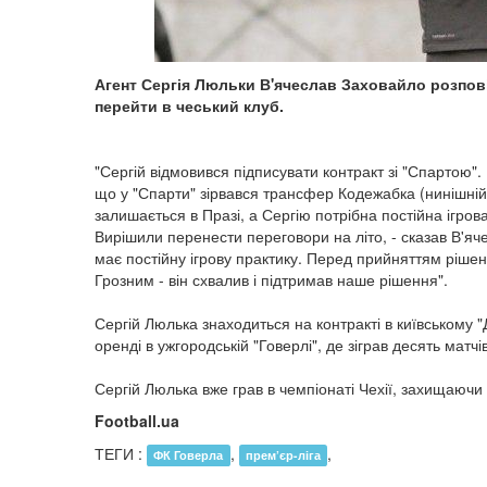
Агент Сергія Люльки В'ячеслав Заховайло розпові
перейти в чеський клуб.
"Сергій відмовився підписувати контракт зі "Спартою"
що у "Спарти" зірвався трансфер Кодежабка (нинішній п
залишається в Празі, а Сергію потрібна постійна ігров
Вирішили перенести переговори на літо, - сказав В'яч
має постійну ігрову практику. Перед прийняттям ріш
Грозним - він схвалив і підтримав наше рішення".
Сергій Люлька знаходиться на контракті в київському 
оренді в ужгородській "Говерлі", де зіграв десять матчів
Сергій Люлька вже грав в чемпіонаті Чехії, захищаючи
Football.ua
ТЕГИ :
,
,
ФК Говерла
прем’єр-ліга