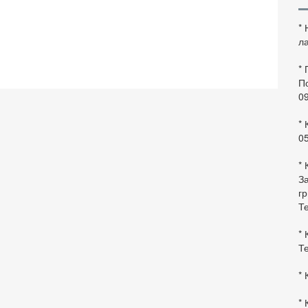
*
ла
*
По
0
* 
0
* 
За
гр
Те
* 
Те
* 
* 