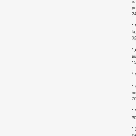
ел
ре
24
* 
ін
92
* 
в
13
* 
*
оф
70
*
пр
* 
ти