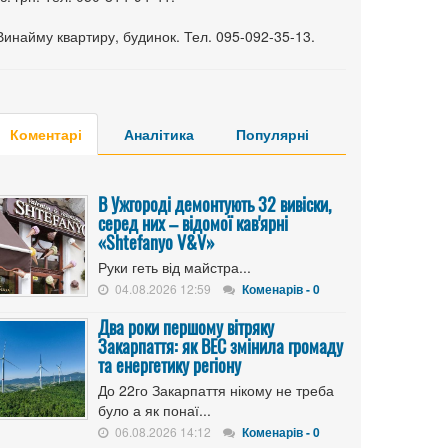
Винайму квартиру, будинок. Тел. 095-092-35-13.
Коментарі
Аналітика
Популярні
В Ужгороді демонтують 32 вивіски,
серед них – відомої кав'ярні
«Shtefanyo V&V»
Руки геть від майстра...
04.08.2026 12:59
Коменарів - 0
Два роки першому вітряку
Закарпаття: як ВЕС змінила громаду
та енергетику регіону
До 22го Закарпаття нікому не треба
було а як понаї...
06.08.2026 14:12
Коменарів - 0