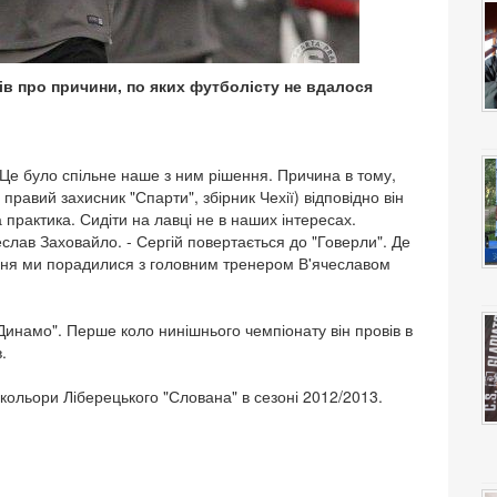
в про причини, по яких футболісту не вдалося
. Це було спільне наше з ним рішення. Причина в тому,
равий захисник "Спарти", збірник Чехії) відповідно він
а практика. Сидіти на лавці не в наших інтересах.
еслав Заховайло. - Сергій повертається до "Говерли". Де
ення ми порадилися з головним тренером В'ячеславом
"Динамо". Перше коло нинішнього чемпіонату він провів в
.
 кольори Ліберецького "Слована" в сезоні 2012/2013.