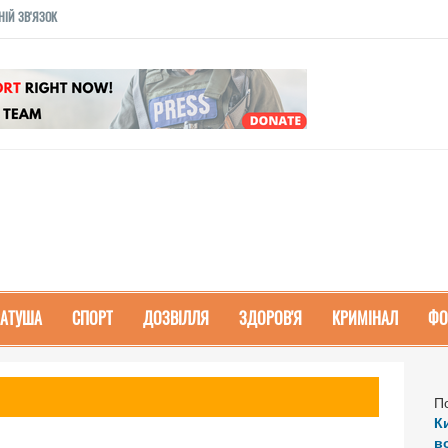
НІЙ ЗВ'ЯЗОК
РАТУША
СПОРТ
ДОЗВІЛЛЯ
ЗДОРОВ'Я
КРИМІНАЛ
ФО
П
К
в