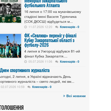
Меморіал закарпатського
футбольного Атланта
16 липня о 17:00 на мукачівському
стадіоні імені Василя Турянчика
(СОК ДЮСШ) відбудеться м...
11.07.2026 12:20
Коменарів - 0
ФК «Севлюш» переміг у фіналі
Кубку Закарпатської області з
футболу-2026
4 липня в Ужгороді відбувся 81-ий
фінал Кубка Закарпаття....
05.07.2026 11:06
Коменарів - 0
 Днем спортивного журналіста
огодні, 2 липня, в Україні відзначають День
ортивного журналіста – свято людей, які вм...
02.07.2026 10:59
Коменарів - 0
Всі новини
ГОЛОШЕННЯ