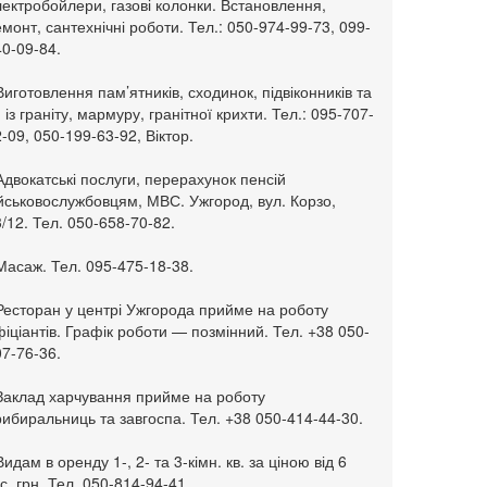
ектробойлери, газові колонки. Встановлення,
монт, сантехнічні роботи. Тел.: 050-974-99-73, 099-
0-09-84.
Виготовлення пам’ятників, сходинок, підвіконників та
. із граніту, мармуру, гранітної крихти. Тел.: 095-707-
-09, 050-199-63-92, Віктор.
Адвокатські послуги, перерахунок пенсій
ійськовослужбовцям, МВС. Ужгород, вул. Корзо,
/12. Тел. 050-658-70-82.
Масаж. Тел. 095-475-18-38.
 Ресторан у центрі Ужгорода прийме на роботу
іціантів. Графік роботи — позмінний. Тел. +38 050-
7-76-36.
 Заклад харчування прийме на роботу
ибиральниць та завгоспа. Тел. +38 050-414-44-30.
Видам в оренду 1-, 2- та 3-кімн. кв. за ціною від 6
с. грн. Тел. 050-814-94-41.