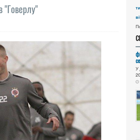
в "Говерлу"
т
ві
По
С
Ф
се
У 
20