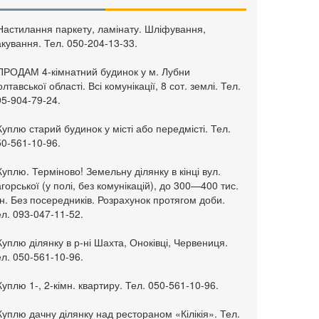
 Настилання паркету, ламінату. Шліфування,
кування. Тел. 050-204-13-33.
 ПРОДАМ 4-кімнатний будинок у м. Лубни
лтавської області. Всі комунікації, 8 сот. землі. Тел.
95-904-79-24.
Куплю старий будинок у місті або передмісті. Тел.
50-561-10-96.
Куплю. Терміново! Земельну ділянку в кінці вул.
горської (у полі, без комунікацій), до 300—400 тис.
н. Без посередників. Розрахунок протягом доби.
л. 093-047-11-52.
Куплю ділянку в р-ні Шахта, Оноківці, Червениця.
л. 050-561-10-96.
Куплю 1-, 2-кімн. квартиру. Тел. 050-561-10-96.
Куплю дачну ділянку над рестораном «Кілікія». Тел.