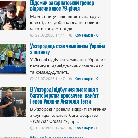
Відомий закарпатський тренер
відзначив своє 79-річчя
Може, найгучніше вітають на круглі
ювілеї, але добрі слова не повинні
чекати конкретної да...
29.07.2026 14:11
Коменарів - 0
Ужгородець став чемпіоном України
з петанку
У Львові відбувся чемпіонат України з
петанку в індивідуальних змаганнях
та команд-дуплеті...
28.07.2026 11:47
Коменарів - 0
В Ужгороді відбулися змагання з
багатоборства присвячені пам’яті
Героя України Анатолія Тегзи
В Ужгороді провели відкриті змагання
з функціонального багатоборства
«WarWar CrossFit», пр...
18.07.2026 12:47
Коменарів - 0