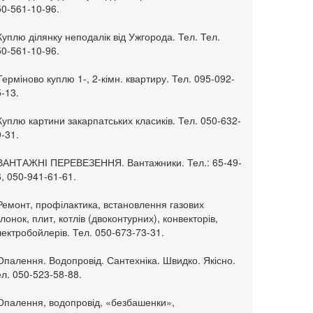
50-561-10-96.
Куплю ділянку неподалік від Ужгорода. Тел. Тел.
50-561-10-96.
Терміново куплю 1-, 2-кімн. квартиру. Тел. 095-092-
-13.
Куплю картини закарпатських класиків. Тел. 050-632-
-31.
 ВАНТАЖНІ ПЕРЕВЕЗЕННЯ. Вантажники. Тел.: 65-49-
, 050-941-61-61.
Ремонт, профілактика, встановлення газових
лонок, плит, котлів (двоконтурних), конвекторів,
ектробойлерів. Тел. 050-673-73-31.
Опалення. Водопровід. Сантехніка. Швидко. Якісно.
л. 050-523-58-88.
 Опалення, водопровід, «безбашенки»,