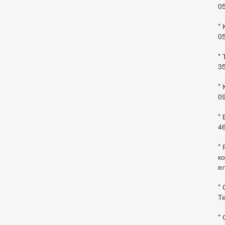
0
* 
0
* 
35
* 
09
*
46
* 
ко
ел
* 
Те
*