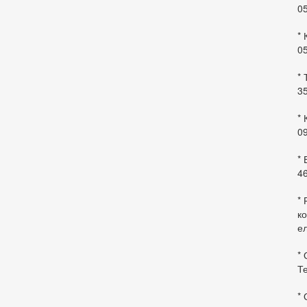
0
* 
0
* 
35
* 
09
*
46
* 
ко
ел
* 
Те
*