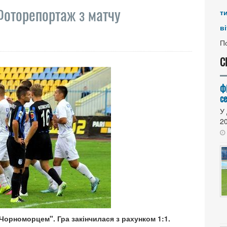
Фоторепортаж з матчу
т
ві
По
С
Ф
се
У 
20
Чорноморцем". Гра закінчилася з рахунком 1:1.