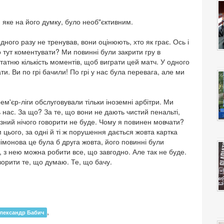
 яке на його думку, було необ"єктивним.
дного разу не тренував, вони оцінюють, хто як грає. Ось і
о тут коментувати? Ми повинні були закрити гру в
атню кількість моментів, щоб виграти цей матч. У одного
и. Ви по грі бачили! По грі у нас була перевага, але ми
ем'єр-ліги обслуговували тільки іноземні арбітри. Ми
 нас. За що? За те, що вони не дають чистий пенальті,
розний нічого говорити не буде. Чому я повинен мовчати?
 цього, за одні й ті ж порушення дається жовта картка
імонова це була б друга жовта, його повинні були
 з нею можна робити все, що завгодно. Але так не буде.
ворити те, що думаю. Те, що бачу.
,
лександр Бабич