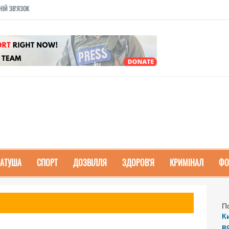
НІЙ ЗВ'ЯЗОК
РАТУША
СПОРТ
ДОЗВІЛЛЯ
ЗДОРОВ'Я
КРИМІНАЛ
ФО
П
К
в