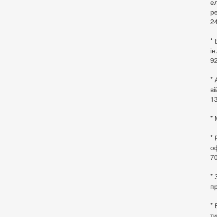
ел
ре
24
* 
ін
92
* 
в
13
* 
*
оф
70
*
пр
* 
ти