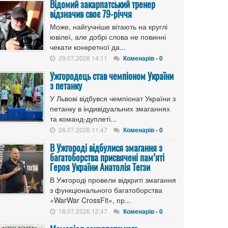
Відомий закарпатський тренер
відзначив своє 79-річчя
Може, найгучніше вітають на круглі
ювілеї, але добрі слова не повинні
чекати конкретної да...
29.07.2026 14:11
Коменарів - 0
Ужгородець став чемпіоном України
з петанку
У Львові відбувся чемпіонат України з
петанку в індивідуальних змаганнях
та команд-дуплеті...
28.07.2026 11:47
Коменарів - 0
В Ужгороді відбулися змагання з
багатоборства присвячені пам’яті
Героя України Анатолія Тегзи
В Ужгороді провели відкриті змагання
з функціонального багатоборства
«WarWar CrossFit», пр...
18.07.2026 12:47
Коменарів - 0