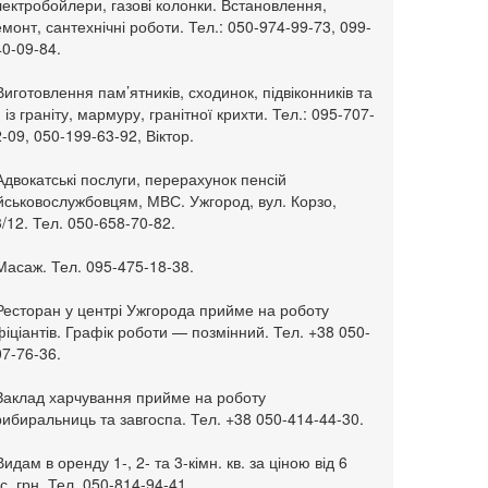
ектробойлери, газові колонки. Встановлення,
монт, сантехнічні роботи. Тел.: 050-974-99-73, 099-
0-09-84.
Виготовлення пам’ятників, сходинок, підвіконників та
. із граніту, мармуру, гранітної крихти. Тел.: 095-707-
-09, 050-199-63-92, Віктор.
Адвокатські послуги, перерахунок пенсій
ійськовослужбовцям, МВС. Ужгород, вул. Корзо,
/12. Тел. 050-658-70-82.
Масаж. Тел. 095-475-18-38.
 Ресторан у центрі Ужгорода прийме на роботу
іціантів. Графік роботи — позмінний. Тел. +38 050-
7-76-36.
 Заклад харчування прийме на роботу
ибиральниць та завгоспа. Тел. +38 050-414-44-30.
Видам в оренду 1-, 2- та 3-кімн. кв. за ціною від 6
с. грн. Тел. 050-814-94-41.