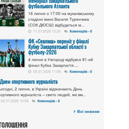
Меморіал закарпатського
футбольного Атланта
16 липня о 17:00 на мукачівському
стадіоні імені Василя Турянчика
(СОК ДЮСШ) відбудеться м...
11.07.2026 12:20
Коменарів - 0
ФК «Севлюш» переміг у фіналі
Кубку Закарпатської області з
футболу-2026
4 липня в Ужгороді відбувся 81-ий
фінал Кубка Закарпаття....
05.07.2026 11:06
Коменарів - 0
 Днем спортивного журналіста
огодні, 2 липня, в Україні відзначають День
ортивного журналіста – свято людей, які вм...
02.07.2026 10:59
Коменарів - 0
Всі новини
ГОЛОШЕННЯ