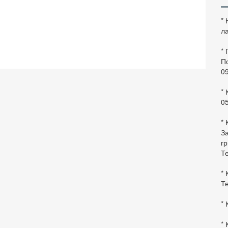
*
ла
*
По
0
* 
0
* 
За
гр
Те
* 
Те
* 
* 