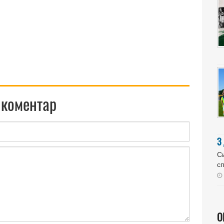
 коментар
З
Сь
сп
О