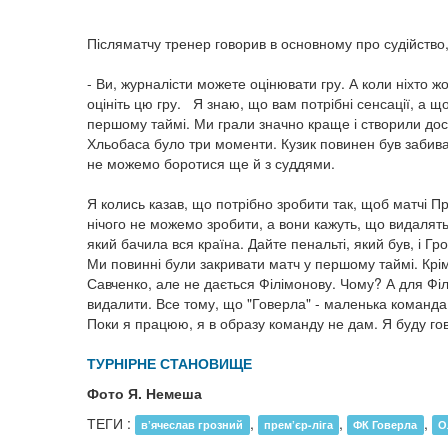
Післяматчу тренер говорив в основному про судійство,
- Ви, журналісти можете оцінювати гру. А коли ніхто жо
оцініть цю гру. Я знаю, що вам потрібні сенсації, а щ
першому таймі. Ми грали значно краще і створили дост
Хльобаса було три моменти. Кузик повинен був забиват
не можемо боротися ще й з суддями.
Я колись казав, що потрібно зробити так, щоб матчі Пр
нічого не можемо зробити, а вони кажуть, що видалять
який бачила вся країна. Дайте пенальті, який був, і Г
Ми повинні були закривати матч у першому таймі. Крім
Савченко, але не дається Філімонову. Чому? А для Філ
видалити. Все тому, що "Говерла" - маленька команда,
Поки я працюю, я в образу команду не дам. Я буду го
ТУРНІРНЕ СТАНОВИЩЕ
Фото Я. Немеша
ТЕГИ :
,
,
,
в’ячеслав грозний
прем’єр-ліга
ФК Говерла
О