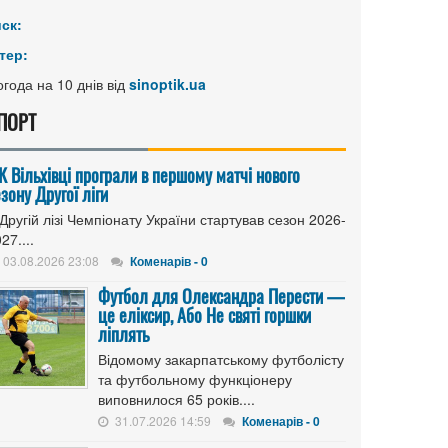
иск:
тер:
года на 10 днів від
sinoptik.ua
ПОРТ
К Вільхівці програли в першому матчі нового
зону Другої ліги
Другій лізі Чемпіонату України стартував сезон 2026-
27....
03.08.2026 23:08
Коменарів - 0
Футбол для Олександра Перести —
це еліксир, Або Не святі горшки
ліплять
Відомому закарпатському футболісту
та футбольному функціонеру
виповнилося 65 років....
31.07.2026 14:59
Коменарів - 0