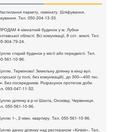
 Настилання паркету, ламінату. Шліфування,
кування. Тел. 050-204-13-33.
 ПРОДАМ 4-кімнатний будинок у м. Лубни
лтавської області. Всі комунікації, 8 сот. землі. Тел.
95-904-79-24.
Куплю старий будинок у місті або передмісті. Тел.
50-561-10-96.
Куплю. Терміново! Земельну ділянку в кінці вул.
горської (у полі, без комунікацій), до 300—400 тис.
н. Без посередників. Розрахунок протягом доби.
л. 093-047-11-52.
Куплю ділянку в р-ні Шахта, Оноківці, Червениця.
л. 050-561-10-96.
Куплю 1-, 2-кімн. квартиру. Тел. 050-561-10-96.
Куплю дачну ділянку над рестораном «Кілікія». Тел.