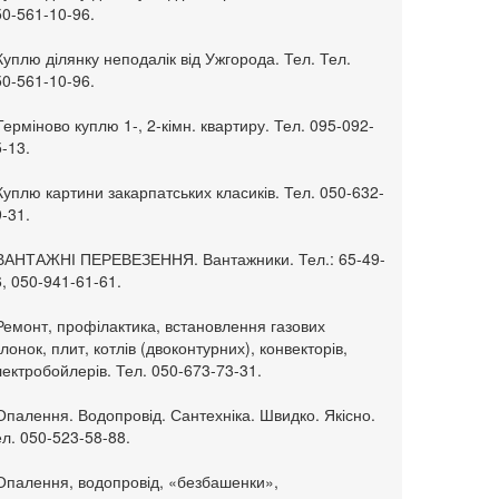
50-561-10-96.
Куплю ділянку неподалік від Ужгорода. Тел. Тел.
50-561-10-96.
Терміново куплю 1-, 2-кімн. квартиру. Тел. 095-092-
-13.
Куплю картини закарпатських класиків. Тел. 050-632-
-31.
 ВАНТАЖНІ ПЕРЕВЕЗЕННЯ. Вантажники. Тел.: 65-49-
, 050-941-61-61.
Ремонт, профілактика, встановлення газових
лонок, плит, котлів (двоконтурних), конвекторів,
ектробойлерів. Тел. 050-673-73-31.
Опалення. Водопровід. Сантехніка. Швидко. Якісно.
л. 050-523-58-88.
 Опалення, водопровід, «безбашенки»,