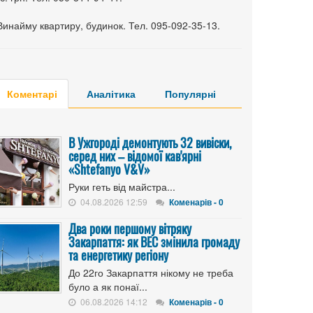
Винайму квартиру, будинок. Тел. 095-092-35-13.
Коментарі
Аналітика
Популярні
В Ужгороді демонтують 32 вивіски,
серед них – відомої кав'ярні
«Shtefanyo V&V»
Руки геть від майстра...
04.08.2026 12:59
Коменарів - 0
Два роки першому вітряку
Закарпаття: як ВЕС змінила громаду
та енергетику регіону
До 22го Закарпаття нікому не треба
було а як понаї...
06.08.2026 14:12
Коменарів - 0