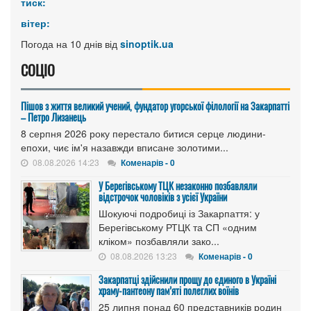
тиск:
вітер:
Погода на 10 днів від
sinoptik.ua
СОЦІО
Пішов з життя великий учений, фундатор угорської філології на Закарпатті
– Петро Лизанець
8 серпня 2026 року перестало битися серце людини-
епохи, чиє ім'я назавжди вписане золотими...
08.08.2026 14:23
Коменарів - 0
У Берегівському ТЦК незаконно позбавляли
відстрочок чоловіків з усієї України
Шокуючі подробиці із Закарпаття: у
Берегівському РТЦК та СП «одним
кліком» позбавляли зако...
08.08.2026 13:23
Коменарів - 0
Закарпатці здійснили прощу до єдиного в Україні
храму-пантеону пам’яті полеглих воїнів
25 липня понад 60 представників родин