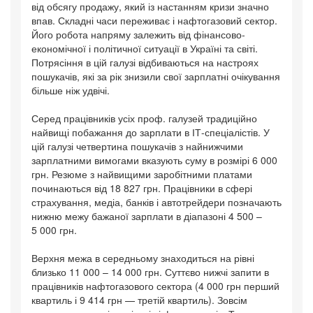
від обсягу продажу, який із настанням кризи значно
впав. Складні часи переживає і нафтогазовий сектор.
Його робота напряму залежить від фінансово-
економічної і політичної ситуації в Україні та світі.
Потрясіння в цій галузі відбиваються на настроях
пошукачів, які за рік знизили свої зарплатні очікування
більше ніж удвічі.
Серед працівників усіх проф. галузей традиційно
найвищі побажання до зарплати в ІТ-спеціалістів. У
цій галузі четвертина пошукачів з найнижчими
зарплатними вимогами вказують суму в розмірі 6 000
грн. Резюме з найвищими заробітними платами
починаються від 18 827 грн. Працівники в сфері
страхування, медіа, банків і автотрейдери позначають
нижню межу бажаної зарплати в діапазоні 4 500 –
5 000 грн.
Верхня межа в середньому знаходиться на рівні
близько 11 000 – 14 000 грн. Суттєво нижчі запити в
працівників нафтогазового сектора (4 000 грн перший
квартиль і 9 414 грн — третій квартиль). Зовсім