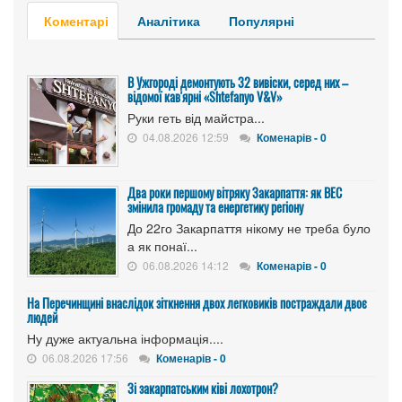
Коментарі
Аналітика
Популярні
В Ужгороді демонтують 32 вивіски, серед них –
відомої кав'ярні «Shtefanyo V&V»
Руки геть від майстра...
04.08.2026 12:59
Коменарів - 0
Два роки першому вітряку Закарпаття: як ВЕС
змінила громаду та енергетику регіону
До 22го Закарпаття нікому не треба було
а як понаї...
06.08.2026 14:12
Коменарів - 0
На Перечинщині внаслідок зіткнення двох легковиків постраждали двоє
людей
Ну дуже актуальна інформація....
06.08.2026 17:56
Коменарів - 0
Зі закарпатським ківі лохотрон?