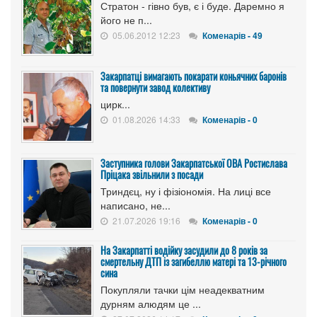
Стратон - гівно був, є і буде. Даремно я
його не п...
05.06.2012 12:23
Коменарів - 49
Закарпатці вимагають покарати коньячних баронів
та повернути завод колективу
цирк...
01.08.2026 14:33
Коменарів - 0
Заступника голови Закарпатської ОВА Ростислава
Пріцака звільнили з посади
Триндєц, ну і фізіономія. На лиці все
написано, не...
21.07.2026 19:16
Коменарів - 0
На Закарпатті водійку засудили до 8 років за
смертельну ДТП із загибеллю матері та 13-річного
сина
Покупляли тачки цім неадекватним
дурням алюдям це ...