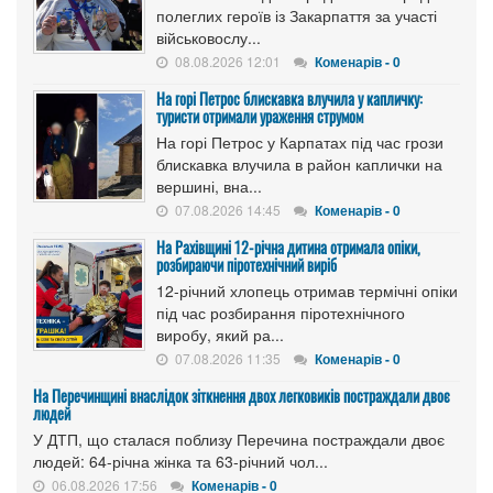
полеглих героїв із Закарпаття за участі
військовослу...
08.08.2026 12:01
Коменарів - 0
На горі Петрос блискавка влучила у капличку:
туристи отримали ураження струмом
На горі Петрос у Карпатах під час грози
блискавка влучила в район каплички на
вершині, вна...
07.08.2026 14:45
Коменарів - 0
На Рахівщині 12-річна дитина отримала опіки,
розбираючи піротехнічний виріб
12-річний хлопець отримав термічні опіки
під час розбирання піротехнічного
виробу, який ра...
07.08.2026 11:35
Коменарів - 0
На Перечинщині внаслідок зіткнення двох легковиків постраждали двоє
людей
У ДТП, що сталася поблизу Перечина постраждали двоє
людей: 64-річна жінка та 63-річний чол...
06.08.2026 17:56
Коменарів - 0