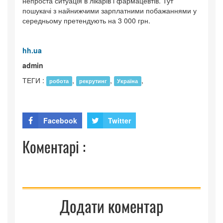
непроста ситуація в лікарів і фармацевтів. Тут
пошукачі з найнижчими зарплатними побажаннями у
середньому претендують на 3 000 грн.
hh.ua
admin
ТЕГИ :
,
,
,
робота
рекрутинг
Україна
Facebook
Twitter
Коментарі :
Додати коментар