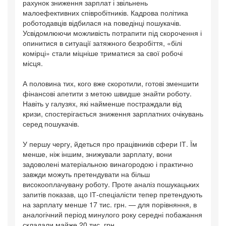
рахунок зниження зарплат і звільнень
малоефективних співробітників. Кадрова політика
роботодавців відбилася на поведінці пошукачів.
Усвідомлюючи можливість потрапити під скорочення і
опинитися в ситуації затяжного безробіття, «білі
комірці» стали міцніше триматися за свої робочі
місця.
А половина тих, кого вже скоротили, готові зменшити
фінансові апетити з метою швидше знайти роботу.
Навіть у галузях, які найменше постраждали від
кризи, спостерігається зниження зарплатних очікувань
серед пошукачів.
У першу чергу, йдеться про працівників сфери ІТ. Їм
менше, ніж іншим, знижували зарплату, вони
задоволені матеріальною винагородою і практично
завжди можуть претендувати на більш
високооплачувану роботу. Проте аналіз пошукацьких
запитів показав, що ІТ-спеціалісти тепер претендують
на зарплату менше 17 тис. грн. — для порівняння, в
аналогічний період минулого року середні побажання
складали майже 20 тис. грн.