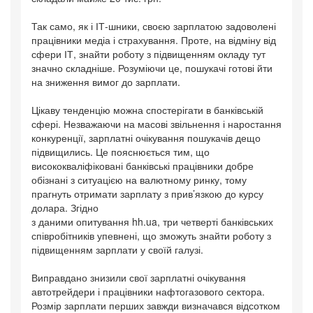
Так само, як і ІТ-шники, своєю зарплатою задоволені
працівники медіа і страхування. Проте, на відміну від
сфери ІТ, знайти роботу з підвищенням окладу тут
значно складніше. Розуміючи це, пошукачі готові йти
на зниження вимог до зарплати.
Цікаву тенденцію можна спостерігати в банківській
сфері. Незважаючи на масові звільнення і наростання
конкуренції, зарплатні очікування пошукачів дещо
підвищились. Це пояснюється тим, що
висококваліфіковані банківські працівники добре
обізнані з ситуацією на валютному ринку, тому
прагнуть отримати зарплату з прив’язкою до курсу
долара. Згідно
з даними опитування hh.ua, три четверті банківських
співробітників упевнені, що зможуть знайти роботу з
підвищенням зарплати у своїй галузі.
Виправдано знизили свої зарплатні очікування
автотрейдери і працівники нафтогазового сектора.
Розмір зарплати перших завжди визначався відсотком