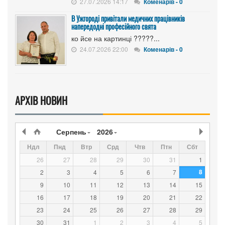
27.07.2026 14:17
Коменарів - 0
В Ужгороді привітали медичних працівників
напередодні професійного свята
ко йсе на картинці ?????...
24.07.2026 22:00
Коменарів - 0
АРХІВ НОВИН
Серпень
2026
Ндл
Пнд
Втр
Срд
Чтв
Птн
Сбт
26
27
28
29
30
31
1
8
2
3
4
5
6
7
9
10
11
12
13
14
15
16
17
18
19
20
21
22
23
24
25
26
27
28
29
30
31
1
2
3
4
5