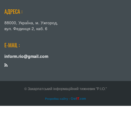
АДРЕСА :
88000, УкраЇна, м. Ужгород,
вул. Фединця 2, каб. 6
E-MAIL :
inform.rio@gmail.com
© Закарпатський інформаційний тижневик "Р.І.О."
Розробка сайту - Craf
IT
.com