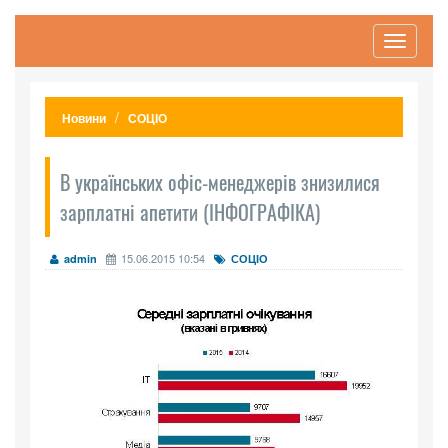
Toggle
navigati
Новини
СОЦІО
В українських офіс-менеджерів знизилися
зарплатні апетити (ІНФОГРАФІКА)
15.06.2015 10:54
admin
СОЦІО