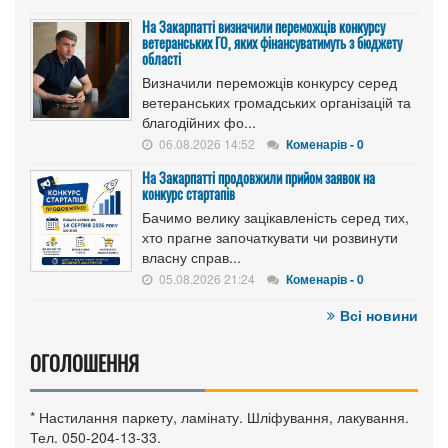
На Закарпатті визначили переможців конкурсу
ветеранських ГО, яких фінансуватимуть з бюджету
області
Визначили переможців конкурсу серед
ветеранських громадських організацій та
благодійних фо...
06.08.2026 14:52
Коменарів - 0
На Закарпатті продовжили прийом заявок на
конкурс стартапів
Бачимо велику зацікавленість серед тих,
хто прагне започаткувати чи розвинути
власну справ...
05.08.2026 21:24
Коменарів - 0
Всі новини
ОГОЛОШЕННЯ
* Настилання паркету, ламінату. Шліфування, лакування.
Тел. 050-204-13-33.