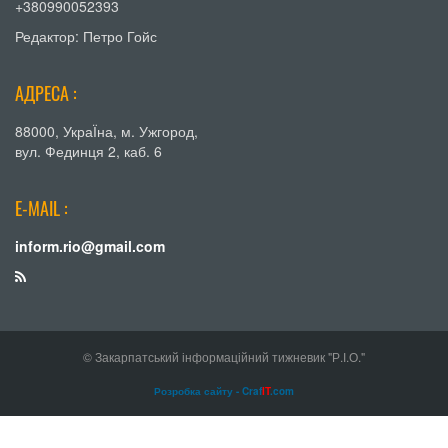
+380990052393
Редактор: Петро Гойс
АДРЕСА :
88000, УкраЇна, м. Ужгород,
вул. Фединця 2, каб. 6
E-MAIL :
inform.rio@gmail.com
© Закарпатський інформаційний тижневик "Р.І.О."
Розробка сайту - Craf
IT
.com