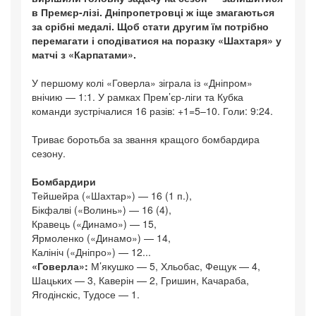
в Премєр-лізі. Дніпропетровці ж іще змагаються
за срібні медалі. Щоб стати другим їм потрібно
перемагати і сподіватися на поразку «Шахтаря» у
матчі з «Карпатами».
У першому колі «Говерла» зіграла із «Дніпром»
внічию — 1:1. У рамках Прем’єр-ліги та Кубка
команди зустрічалися 16 разів: +1=5–10. Голи: 9:24.
Триває боротьба за звання кращого бомбардира
сезону.
Бомбардири
Тейшейра («Шахтар») — 16 (1 п.),
Бікфалві («Волинь») — 16 (4),
Кравець («Динамо») — 15,
Ярмоленко («Динамо») — 14,
Калініч («Дніпро») — 12...
«Говерла»:
М’якушко — 5, Хльобас, Фещук — 4,
Шацьких — 3, Каверін — 2, Гришин, Качараба,
Ягодінскіс, Тудосе — 1.