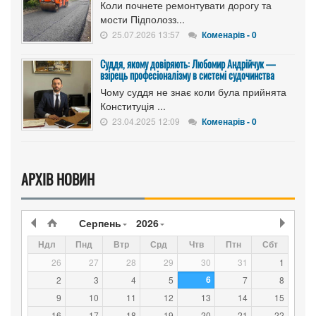
Коли почнете ремонтувати дорогу та
мости Підполозз...
25.07.2026 13:57
Коменарів - 0
Суддя, якому довіряють: Любомир Андрійчук —
взірець професіоналізму в системі судочинства
Чому суддя не знає коли була прийнята
Конституція ...
23.04.2025 12:09
Коменарів - 0
АРХІВ НОВИН
Серпень
2026
Ндл
Пнд
Втр
Срд
Чтв
Птн
Сбт
26
27
28
29
30
31
1
6
2
3
4
5
7
8
9
10
11
12
13
14
15
16
17
18
19
20
21
22