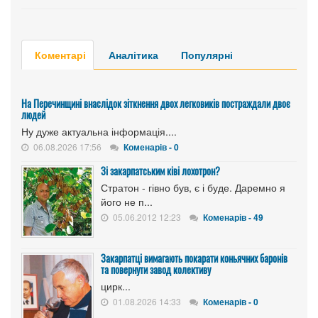
Коментарі
Аналітика
Популярні
На Перечинщині внаслідок зіткнення двох легковиків постраждали двоє
людей
Ну дуже актуальна інформація....
06.08.2026 17:56
Коменарів - 0
Зі закарпатським ківі лохотрон?
Стратон - гівно був, є і буде. Даремно я
його не п...
05.06.2012 12:23
Коменарів - 49
Закарпатці вимагають покарати коньячних баронів
та повернути завод колективу
цирк...
01.08.2026 14:33
Коменарів - 0