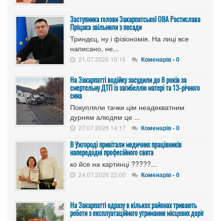
Заступника голови Закарпатської ОВА Ростислава
Пріцака звільнили з посади
Триндєц, ну і фізіономія. На лиці все
написано, не...
21.07.2026 19:16
Коменарів - 0
На Закарпатті водійку засудили до 8 років за
смертельну ДТП із загибеллю матері та 13-річного
сина
Покупляли тачки цім неадекватним
дурням алюдям це ...
27.07.2026 14:17
Коменарів - 0
В Ужгороді привітали медичних працівників
напередодні професійного свята
ко йсе на картинці ?????...
24.07.2026 22:00
Коменарів - 0
На Закарпатті одразу в кількох районах тривають
роботи з експлуатаційного утримання місцевих доріг