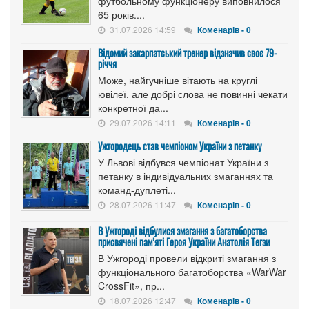
футбольному функціонеру виповнилося
65 років....
31.07.2026 14:59
Коменарів - 0
Відомий закарпатський тренер відзначив своє 79-
річчя
Може, найгучніше вітають на круглі
ювілеї, але добрі слова не повинні чекати
конкретної да...
29.07.2026 14:11
Коменарів - 0
Ужгородець став чемпіоном України з петанку
У Львові відбувся чемпіонат України з
петанку в індивідуальних змаганнях та
команд-дуплеті...
28.07.2026 11:47
Коменарів - 0
В Ужгороді відбулися змагання з багатоборства
присвячені пам’яті Героя України Анатолія Тегзи
В Ужгороді провели відкриті змагання з
функціонального багатоборства «WarWar
CrossFit», пр...
18.07.2026 12:47
Коменарів - 0