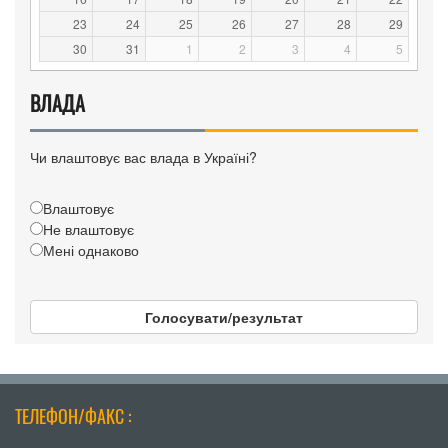
23
24
25
26
27
28
29
30
31
1
2
3
4
5
ВЛАДА
Чи влаштовує вас влада в Україні?
Влаштовує
Не влаштовує
Мені однаково
Голосувати/результат
ТЕЛЕФОН/ФАКС :