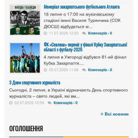
Меморіал закарпатського футбольного Атланта
16 липня о 17:00 на мукачівському
стадіоні імені Василя Турянчика (СОК
ДЮСШ) відбудеться м...
11.07.2026 12:20
Коменарів - 0
ФК «Севлюш» переміг у фіналі Кубку Закарпатської
області з футболу-2026
4 липня в Ужгороді відбувся 81-ий фінал
Кубка Закарпаття....
05.07.2026 11:06
Коменарів - 0
З Днем спортивного журналіста
Сьогодні, 2 липня, в Україні відзначають День спортивного
журналіста – свято людей, які вм...
02.07.2026 10:59
Коменарів - 0
Всі новини
ОГОЛОШЕННЯ