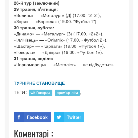
26-й тур (заключний)
29 травня, п’ятниця:
«Волинь» — «Металург» (Д) (17.00. "2+2"),
«Зоря» — «Ворскла» (19.00. "Футбол 1").
30 травня, субота:
«Динамо» — «Металург» (З) (17.00. «2+2»),
«Іллічівець» — «Олімпік» (17.00. «Футбол 2»),
«Шахтар» — «Карпати» (19.30. «Футбол 1»),
«Говерла» — «Дніпро» (19.30. «Футбол 1»).
31 травня, неділя:
«Чорноморець» — «Металіст» — не відбудеться.
ТУРНІРНЕ СТАНОВИЩЕ
ТЕГИ :
,
,
ФК Говерла
прем’єр-ліга
Facebook
Twitter
Коментарі :