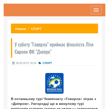
Toggle
navigati
Новини
СПОРТ
У суботу "Говерла" приймає фіналіста Ліги
Європи ФК "Дніпро"
29.05.2015 16:24
СПОРТ
В останньому турі Чемпіонату «Говерла» зіграє з
«Дніпром». Ужгородці ще в минулому турі
вирішили головну задачу на сезон — залишитися