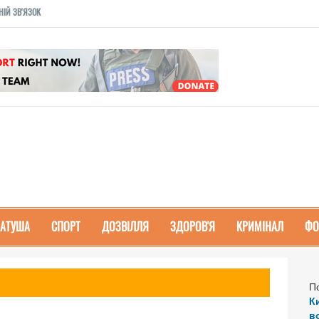
НІЙ ЗВ'ЯЗОК
РАТУША
СПОРТ
ДОЗВІЛЛЯ
ЗДОРОВ'Я
КРИМІНАЛ
ФО
П
К
в