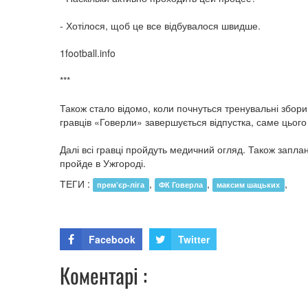
- Хотілося, щоб це все відбувалося швидше.
1football.info
***
Також стало відомо, коли почнуться тренувальні збори
гравців «Говерли» завершується відпустка, саме цього
Далі всі гравці пройдуть медичний огляд. Також запла
пройде в Ужгороді.
ТЕГИ :
,
,
,
прем’єр-ліга
ФК Говерла
максим шацьких
Facebook
Twitter
Коментарі :