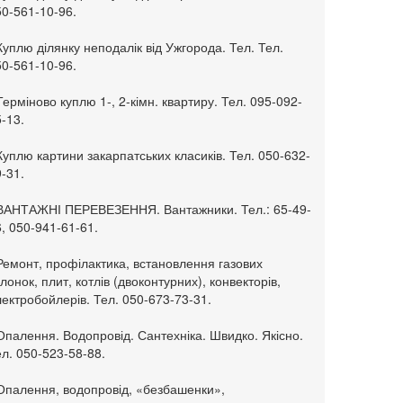
50-561-10-96.
Куплю ділянку неподалік від Ужгорода. Тел. Тел.
50-561-10-96.
Терміново куплю 1-, 2-кімн. квартиру. Тел. 095-092-
-13.
Куплю картини закарпатських класиків. Тел. 050-632-
-31.
 ВАНТАЖНІ ПЕРЕВЕЗЕННЯ. Вантажники. Тел.: 65-49-
, 050-941-61-61.
Ремонт, профілактика, встановлення газових
лонок, плит, котлів (двоконтурних), конвекторів,
ектробойлерів. Тел. 050-673-73-31.
Опалення. Водопровід. Сантехніка. Швидко. Якісно.
л. 050-523-58-88.
 Опалення, водопровід, «безбашенки»,