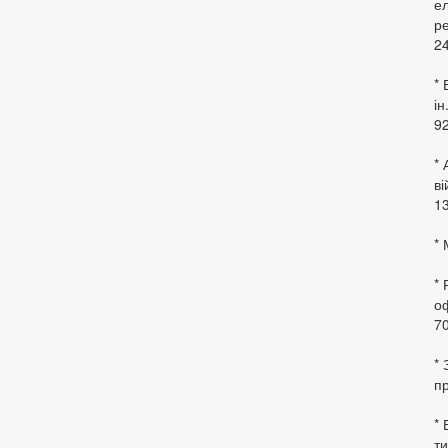
ел
ре
24
* 
ін
92
* 
в
13
* 
*
оф
70
*
пр
* 
ти