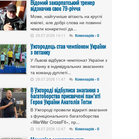
Відомий закарпатський тренер
відзначив своє 79-річчя
Може, найгучніше вітають на круглі
ювілеї, але добрі слова не повинні
чекати конкретної да...
29.07.2026 14:11
Коменарів - 0
Ужгородець став чемпіоном України
з петанку
У Львові відбувся чемпіонат України з
петанку в індивідуальних змаганнях
та команд-дуплеті...
28.07.2026 11:47
Коменарів - 0
В Ужгороді відбулися змагання з
багатоборства присвячені пам’яті
Героя України Анатолія Тегзи
В Ужгороді провели відкриті змагання
з функціонального багатоборства
«WarWar CrossFit», пр...
18.07.2026 12:47
Коменарів - 0