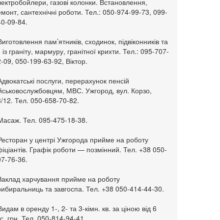
ектробойлери, газові колонки. Встановлення,
монт, сантехнічні роботи. Тел.: 050-974-99-73, 099-
0-09-84.
Виготовлення пам’ятників, сходинок, підвіконників та
. із граніту, мармуру, гранітної крихти. Тел.: 095-707-
-09, 050-199-63-92, Віктор.
Адвокатські послуги, перерахунок пенсій
ійськовослужбовцям, МВС. Ужгород, вул. Корзо,
/12. Тел. 050-658-70-82.
Масаж. Тел. 095-475-18-38.
 Ресторан у центрі Ужгорода прийме на роботу
іціантів. Графік роботи — позмінний. Тел. +38 050-
7-76-36.
 Заклад харчування прийме на роботу
ибиральниць та завгоспа. Тел. +38 050-414-44-30.
Видам в оренду 1-, 2- та 3-кімн. кв. за ціною від 6
с. грн. Тел. 050-814-94-41.