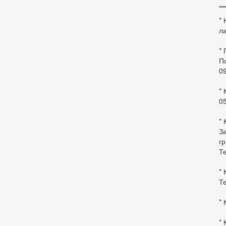
*
ла
*
По
0
* 
0
* 
За
гр
Те
* 
Те
* 
* 