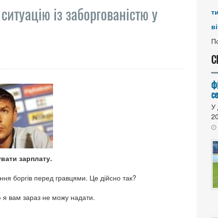
ситуацію із заборгованістю у
т
ві
По
С
Ф
се
У 
20
вати зарплату.
ння боргів перед гравцями. Це дійсно так?
ю я вам зараз не можу надати.