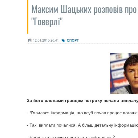
Максим Шацьких розповів про 
"Говерлі"
12.01.2015 20:41
СПОРТ
За його словами гравцям потроху почали виплачу
- З'явилася інформація, що клуб почав процес погаше
- Так, виплати почалися. А більш детальну інформаці
- Наскільки активно проходить цей процес?