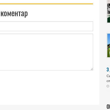
 коментар
З
Сь
сп
О