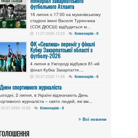
Меморіал закарпатського
футбольного Атланта
16 липня о 17:00 на мукачівському
стадіоні імені Василя Турянчика
(СОК ДЮСШ) відбудеться м...
11.07.2026 12:20
Коменарів - 0
ФК «Севлюш» переміг у фіналі
Кубку Закарпатської області з
футболу-2026
4 липня в Ужгороді відбувся 81-ий
фінал Кубка Закарпаття....
05.07.2026 11:06
Коменарів - 0
 Днем спортивного журналіста
огодні, 2 липня, в Україні відзначають День
ортивного журналіста – свято людей, які вм...
02.07.2026 10:59
Коменарів - 0
Всі новини
ГОЛОШЕННЯ