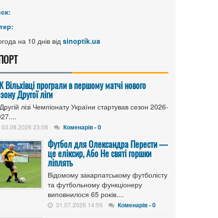
иск:
тер:
года на 10 днів від
sinoptik.ua
ПОРТ
К Вільхівці програли в першому матчі нового
зону Другої ліги
Другій лізі Чемпіонату України стартував сезон 2026-
27....
03.08.2026 23:08
Коменарів - 0
Футбол для Олександра Перести —
це еліксир, Або Не святі горшки
ліплять
Відомому закарпатському футболісту
та футбольному функціонеру
виповнилося 65 років....
31.07.2026 14:59
Коменарів - 0