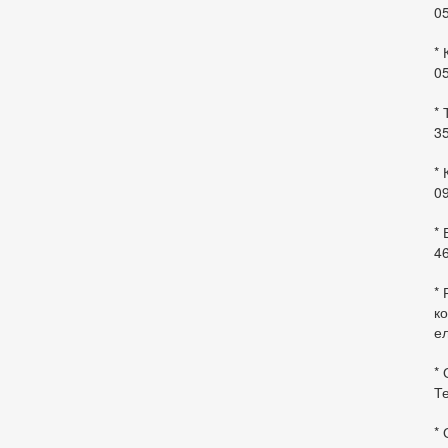
0
* 
0
* 
35
* 
09
*
46
* 
ко
ел
* 
Те
*