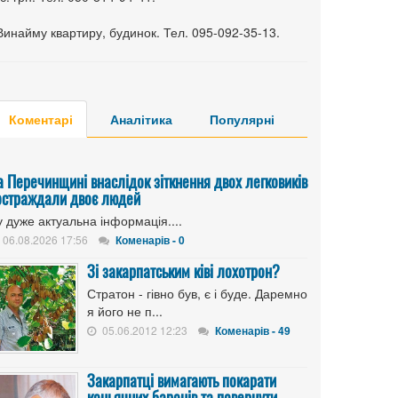
Винайму квартиру, будинок. Тел. 095-092-35-13.
Коментарі
Аналітика
Популярні
а Перечинщині внаслідок зіткнення двох легковиків
остраждали двоє людей
 дуже актуальна інформація....
06.08.2026 17:56
Коменарів - 0
Зі закарпатським ківі лохотрон?
Стратон - гівно був, є і буде. Даремно
я його не п...
05.06.2012 12:23
Коменарів - 49
Закарпатці вимагають покарати
коньячних баронів та повернути