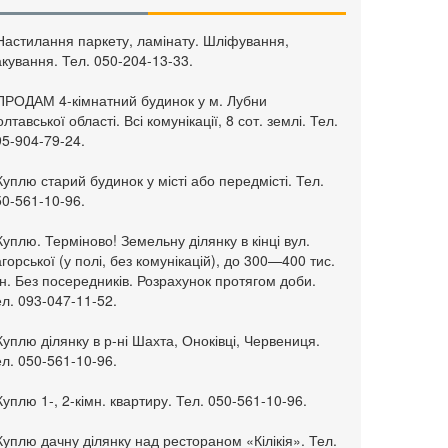
 Настилання паркету, ламінату. Шліфування,
кування. Тел. 050-204-13-33.
 ПРОДАМ 4-кімнатний будинок у м. Лубни
лтавської області. Всі комунікації, 8 сот. землі. Тел.
95-904-79-24.
Куплю старий будинок у місті або передмісті. Тел.
50-561-10-96.
Куплю. Терміново! Земельну ділянку в кінці вул.
горської (у полі, без комунікацій), до 300—400 тис.
н. Без посередників. Розрахунок протягом доби.
л. 093-047-11-52.
Куплю ділянку в р-ні Шахта, Оноківці, Червениця.
л. 050-561-10-96.
Куплю 1-, 2-кімн. квартиру. Тел. 050-561-10-96.
Куплю дачну ділянку над рестораном «Кілікія». Тел.