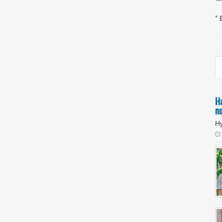
* 
Н
п
Ну