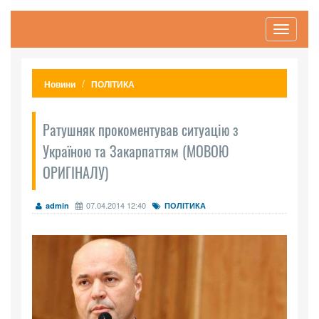
Toggle
navigati
Новини
ПОЛІТИКА
Ратушняк прокоментував ситуацію з
Україною та Закарпаттям (МОВОЮ
ОРИГІНАЛУ)
07.04.2014 12:40
admin
ПОЛІТИКА