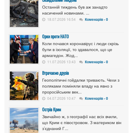
Останній тиждень був аж занадто
насичений новинами. ...
18.07.2026 16:54
Коменарів - 0
Орки проти НАТО
Коли почався коронавірус і люди скрізь
були в ізоляції, то здавалося, що це
армагедон. Жод...
11.07.2026 13:43
Коменарів - 0
Втрачаємо друзів
Геополітичні гойдалки тривають. Чехи з
поляками поміняли владу на явно з
проросійським век...
04.07.2026 10:47
Коменарів - 0
Острів Крим
Звичайно ж, з географії нас всіх вчили,
що Крим є півостровом. З материком він
з’єднаний Г...