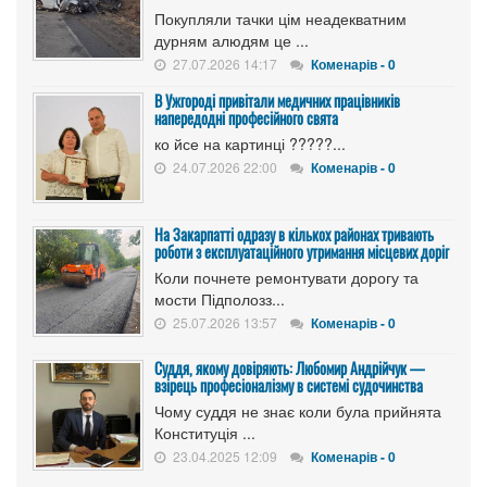
Покупляли тачки цім неадекватним
дурням алюдям це ...
27.07.2026 14:17
Коменарів - 0
В Ужгороді привітали медичних працівників
напередодні професійного свята
ко йсе на картинці ?????...
24.07.2026 22:00
Коменарів - 0
На Закарпатті одразу в кількох районах тривають
роботи з експлуатаційного утримання місцевих доріг
Коли почнете ремонтувати дорогу та
мости Підполозз...
25.07.2026 13:57
Коменарів - 0
Суддя, якому довіряють: Любомир Андрійчук —
взірець професіоналізму в системі судочинства
Чому суддя не знає коли була прийнята
Конституція ...
23.04.2025 12:09
Коменарів - 0