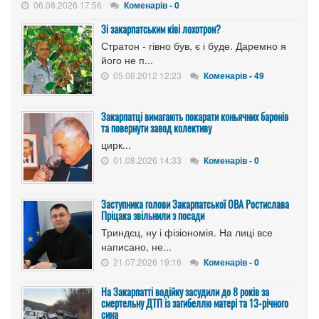
06.08.2026 17:56
Коменарів - 0
Зі закарпатським ківі лохотрон?
Стратон - гівно був, є і буде. Даремно я
його не п...
05.06.2012 12:23
Коменарів - 49
Закарпатці вимагають покарати коньячних баронів
та повернути завод колективу
цирк...
01.08.2026 14:33
Коменарів - 0
Заступника голови Закарпатської ОВА Ростислава
Пріцака звільнили з посади
Триндєц, ну і фізіономія. На лиці все
написано, не...
21.07.2026 19:16
Коменарів - 0
На Закарпатті водійку засудили до 8 років за
смертельну ДТП із загибеллю матері та 13-річного
сина