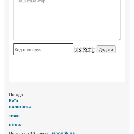
Погода
Київ
вологість:
тиск:
вітер:
Погода на 10 днів від
sinoptik.ua