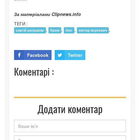
За матеріалами Clipnews.info
ТЕГИ :
,
,
,
,
сергій ратушняк
Крим
бют
віктор янукович
Facebook
Twitter
Коментарі :
Додати коментар