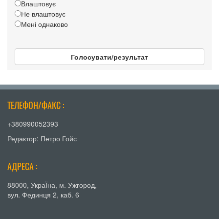
Влаштовує
Не влаштовує
Мені однаково
Голосувати/результат
ТЕЛЕФОН/ФАКС :
+380990052393
Редактор: Петро Гойс
АДРЕСА :
88000, УкраЇна, м. Ужгород,
вул. Фединця 2, каб. 6