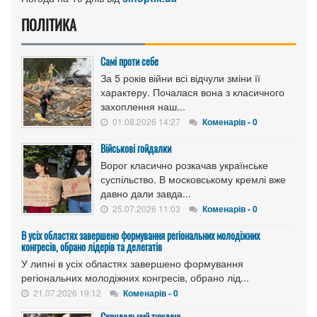
ПОЛІТИКА
Самі проти себе
За 5 років війни всі відчули зміни її
характеру. Почалася вона з класичного
захоплення наш...
01.08.2026 14:27
Коменарів - 0
Військові гойдалки
Ворог класично розкачав українське
суспільство. В московському кремлі вже
давно дали завда...
25.07.2026 11:03
Коменарів - 0
В усіх областях завершено формування регіональних молодіжних
конгресів, обрано лідерів та делегатів
У липні в усіх областях завершено формування
регіональних молодіжних конгресів, обрано лід...
21.07.2026 19:12
Коменарів - 0
Скандальний тиждень