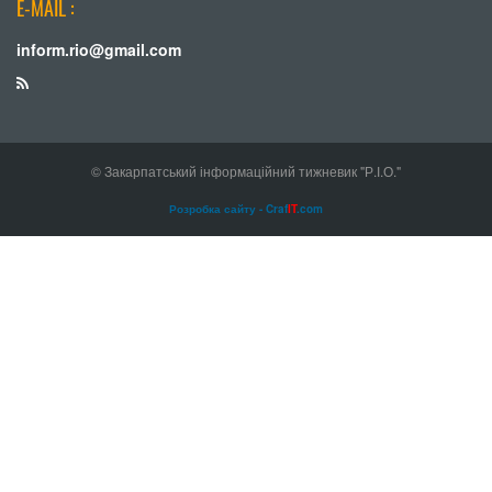
E-MAIL :
inform.rio@gmail.com
© Закарпатський інформаційний тижневик "Р.І.О."
Розробка сайту - Craf
IT
.com