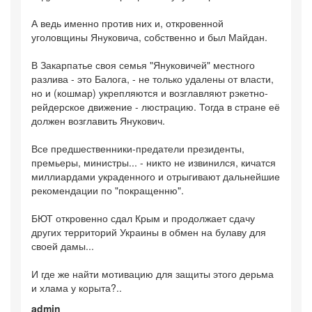
А ведь именно против них и, откровенной
уголовщины Януковича, собственно и был Майдан.
В Закарпатье своя семья "Януковичей" местного
разлива - это Балога, - не только удалены от власти,
но и (кошмар) укрепляются и возглавляют рэкетно-
рейдерское движение - люстрацию. Тогда в стране её
должен возглавить Янукович.
Все предшественники-предатели президенты,
премьеры, министры... - никто не извинился, кичатся
миллиардами украденного и отрыгивают дальнейшие
рекомендации по "покращенню".
БЮТ откровенно сдал Крым и продолжает сдачу
других территорий Украины в обмен на булаву для
своей дамы...
И где же найти мотивацию для защиты этого дерьма
и хлама у корыта?..
admin