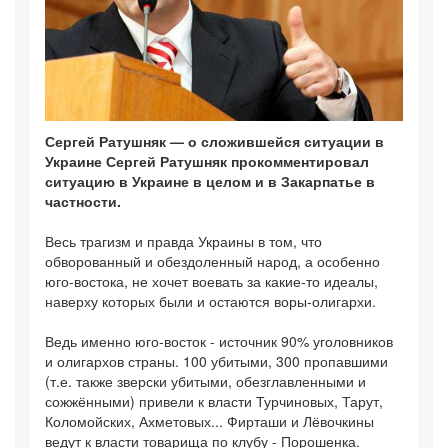
Сергей Ратушняк — о сложившейся ситуации в
Украине Сергей Ратушняк прокомментировал
ситуацию в Украине в целом и в Закарпатье в
частности.
Весь трагизм и правда Украины в том, что
обворованный и обездоленный народ, а особенно
юго-востока, не хочет воевать за какие-то идеалы,
наверху которых были и остаются воры-олигархи.
Ведь именно юго-восток - источник 90% уголовников
и олигархов страны. 100 убитыми, 300 пропавшими
(т.е. также зверски убитыми, обезглавленными и
сожжёнными) привели к власти Турчиновых, Тарут,
Коломойских, Ахметовых... Фирташи и Лёвочкины
ведут к власти товарища по клубу - Порошенка.