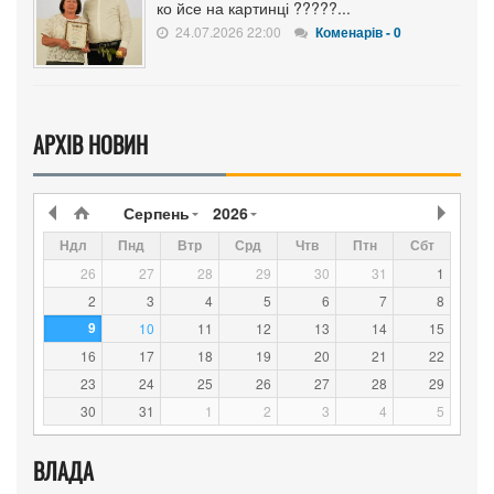
ко йсе на картинці ?????...
24.07.2026 22:00
Коменарів - 0
АРХІВ НОВИН
Серпень
2026
Ндл
Пнд
Втр
Срд
Чтв
Птн
Сбт
26
27
28
29
30
31
1
2
3
4
5
6
7
8
9
10
11
12
13
14
15
16
17
18
19
20
21
22
23
24
25
26
27
28
29
30
31
1
2
3
4
5
ВЛАДА