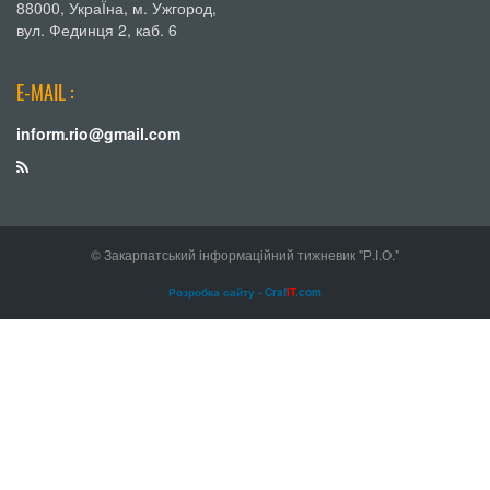
88000, УкраЇна, м. Ужгород,
вул. Фединця 2, каб. 6
E-MAIL :
inform.rio@gmail.com
© Закарпатський інформаційний тижневик "Р.І.О."
Розробка сайту - Craf
IT
.com