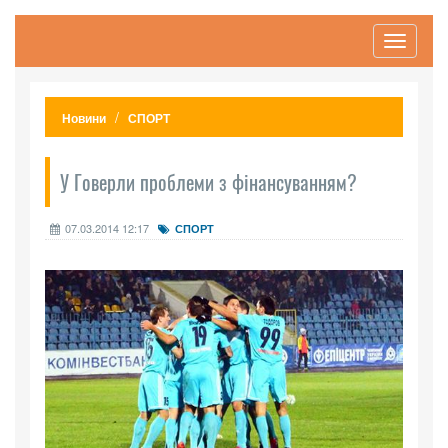
Toggle
navigati
Новини
СПОРТ
У Говерли проблеми з фінансуванням?
07.03.2014 12:17
СПОРТ