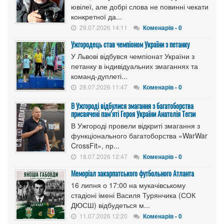
ювілеї, але добрі слова не повинні чекати
конкретної да...
29.07.2026 14:11
Коменарів - 0
Ужгородець став чемпіоном України з петанку
У Львові відбувся чемпіонат України з
петанку в індивідуальних змаганнях та
команд-дуплеті...
28.07.2026 11:47
Коменарів - 0
В Ужгороді відбулися змагання з багатоборства
присвячені пам’яті Героя України Анатолія Тегзи
В Ужгороді провели відкриті змагання з
функціонального багатоборства «WarWar
CrossFit», пр...
18.07.2026 12:47
Коменарів - 0
Меморіал закарпатського футбольного Атланта
16 липня о 17:00 на мукачівському
стадіоні імені Василя Турянчика (СОК
ДЮСШ) відбудеться м...
11.07.2026 12:20
Коменарів - 0