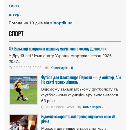
тиск:
вітер:
Погода на 10 днів від
sinoptik.ua
СПОРТ
ФК Вільхівці програли в першому матчі нового сезону Другої ліги
У Другій лізі Чемпіонату України стартував сезон 2026-
2027....
03.08.2026 23:08
Коменарів - 0
Футбол для Олександра Перести — це еліксир, Або
Не святі горшки ліплять
Відомому закарпатському футболісту та
футбольному функціонеру виповнилося
65 років....
31.07.2026 14:59
Коменарів - 0
Відомий закарпатський тренер відзначив своє 79-
річчя
Може, найгучніше вітають на круглі