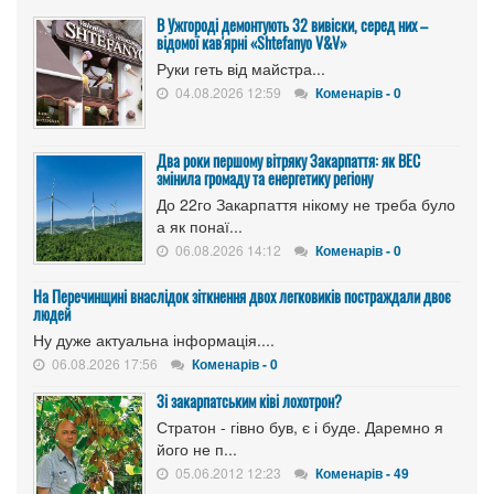
В Ужгороді демонтують 32 вивіски, серед них –
відомої кав'ярні «Shtefanyo V&V»
Руки геть від майстра...
04.08.2026 12:59
Коменарів - 0
Два роки першому вітряку Закарпаття: як ВЕС
змінила громаду та енергетику регіону
До 22го Закарпаття нікому не треба було
а як понаї...
06.08.2026 14:12
Коменарів - 0
На Перечинщині внаслідок зіткнення двох легковиків постраждали двоє
людей
Ну дуже актуальна інформація....
06.08.2026 17:56
Коменарів - 0
Зі закарпатським ківі лохотрон?
Стратон - гівно був, є і буде. Даремно я
його не п...
05.06.2012 12:23
Коменарів - 49