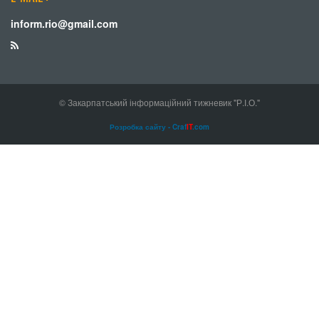
inform.rio@gmail.com
© Закарпатський інформаційний тижневик "Р.І.О."
Розробка сайту - Craf
IT
.com