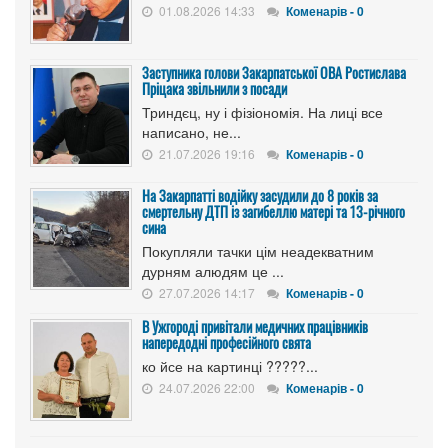
01.08.2026 14:33
Коменарів - 0
Заступника голови Закарпатської ОВА Ростислава
Пріцака звільнили з посади
Триндєц, ну і фізіономія. На лиці все
написано, не...
21.07.2026 19:16
Коменарів - 0
На Закарпатті водійку засудили до 8 років за
смертельну ДТП із загибеллю матері та 13-річного
сина
Покупляли тачки цім неадекватним
дурням алюдям це ...
27.07.2026 14:17
Коменарів - 0
В Ужгороді привітали медичних працівників
напередодні професійного свята
ко йсе на картинці ?????...
24.07.2026 22:00
Коменарів - 0