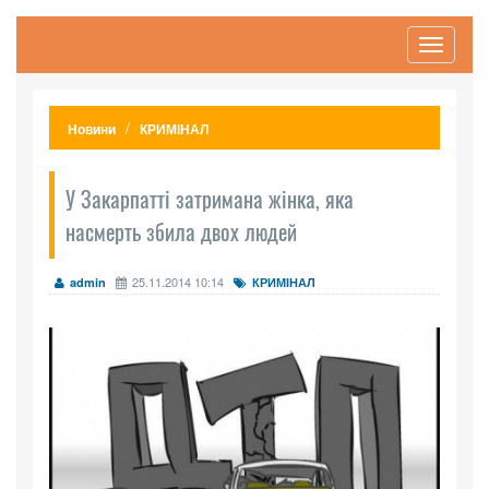
Toggle
navigati
Новини
КРИМІНАЛ
У Закарпатті затримана жінка, яка
насмерть збила двох людей
25.11.2014 10:14
admin
КРИМІНАЛ