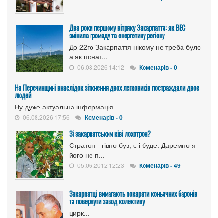
Два роки першому вітряку Закарпаття: як ВЕС
змінила громаду та енергетику регіону
До 22го Закарпаття нікому не треба було
а як понаї...
06.08.2026 14:12
Коменарів - 0
На Перечинщині внаслідок зіткнення двох легковиків постраждали двоє
людей
Ну дуже актуальна інформація....
06.08.2026 17:56
Коменарів - 0
Зі закарпатським ківі лохотрон?
Стратон - гівно був, є і буде. Даремно я
його не п...
05.06.2012 12:23
Коменарів - 49
Закарпатці вимагають покарати коньячних баронів
та повернути завод колективу
цирк...