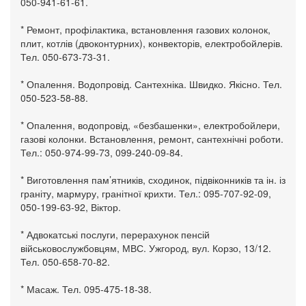
050-941-61-61.
* Ремонт, профілактика, встановлення газових колонок,
плит, котлів (двоконтурних), конвекторів, електробойлерів.
Тел. 050-673-73-31.
* Опалення. Водопровід. Сантехніка. Швидко. Якісно. Тел.
050-523-58-88.
* Опалення, водопровід, «безбашенки», електробойлери,
газові колонки. Встановлення, ремонт, сантехнічні роботи.
Тел.: 050-974-99-73, 099-240-09-84.
* Виготовлення пам’ятників, сходинок, підвіконників та ін. із
граніту, мармуру, гранітної крихти. Тел.: 095-707-92-09,
050-199-63-92, Віктор.
* Адвокатські послуги, перерахунок пенсій
військовослужбовцям, МВС. Ужгород, вул. Корзо, 13/12.
Тел. 050-658-70-82.
* Масаж. Тел. 095-475-18-38.