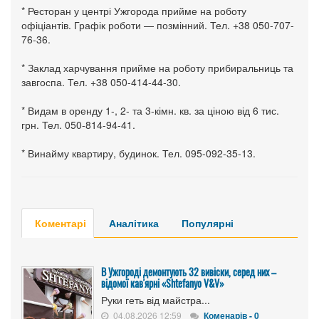
* Ресторан у центрі Ужгорода прийме на роботу
офіціантів. Графік роботи — позмінний. Тел. +38 050-707-
76-36.
* Заклад харчування прийме на роботу прибиральниць та
завгоспа. Тел. +38 050-414-44-30.
* Видам в оренду 1-, 2- та 3-кімн. кв. за ціною від 6 тис.
грн. Тел. 050-814-94-41.
* Винайму квартиру, будинок. Тел. 095-092-35-13.
Коментарі
Аналітика
Популярні
В Ужгороді демонтують 32 вивіски, серед них –
відомої кав'ярні «Shtefanyo V&V»
Руки геть від майстра...
04.08.2026 12:59
Коменарів - 0