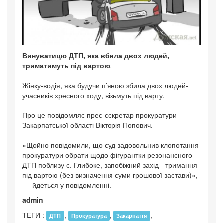
Винуватицю ДТП, яка вбила двох людей,
триматимуть під вартою.
Жінку-водія, яка будучи п’яною збила двох людей-
учасників хресного ходу, візьмуть під варту.
Про це повідомляє прес-секретар прокуратури
Закарпатської області Вікторія Попович.
«Щойно повідомили, що суд задовольнив клопотання
прокуратури обрати щодо фігурантки резонансного
ДТП поблизу с. Глибоке, запобіжний захід - тримання
під вартою (без визначення суми грошової застави)»,
– йдеться у повідомленні.
admin
ТЕГИ :
,
,
,
ДТП
Прокуратура
Закарпаття