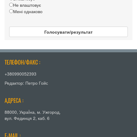
Не влаштовує
Мені однаково
Голосувати/результат
ТЕЛЕФОН/ФАКС :
+380990052393
Редактор: Петро Гойс
АДРЕСА :
88000, УкраЇна, м. Ужгород,
вул. Фединця 2, каб. 6
E-MAIL :