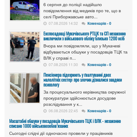
6 серпня до поліції надійшло
повідомлення від медиків про те, що в
селі Приборжавське авто...
07.08.2026 14:32
Коменарів - 0
Експосадовці Мукачівського РТЦК та СП незаконно
виключили з військового обліку близько 1200 осіб
Вчора ми повідомляли, що у Мукачеві
відбуваються обшуки у посадовців ТЦК та
ВЛК у справі п...
07.08.2026 11:30
Коменарів - 0
Пенсіонера підозрюють у ґвалтуванні двох
малолітніх сестер: про злочин дізналися завдяки
психологу
За процесуального керівництва окружної
прокуратури здійснюється досудове
розслідування у к...
06.08.2026 22:45
Коменарів - 0
Масштабні обшуки у посадовців Мукачівського ТЦК і ВЛК - незаконно
списано 1000 військовозобов’язаних
Сьогодні слідчі дії одночасно провели у працівників