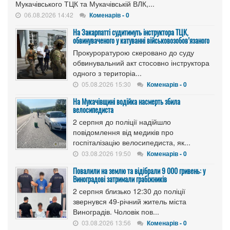
Мукачівського ТЦК та Мукачівській ВЛК,...
06.08.2026 14:42
Коменарів - 0
На Закарпатті судитимуть інструктора ТЦК,
обвинуваченого у катуванні військовозобов’язаного
Прокуроратурою скеровано до суду
обвинувальний акт стосовно інструктора
одного з територіа...
05.08.2026 15:30
Коменарів - 0
На Мукачівщині водійка насмерть збила
велосипедиста
2 серпня до поліції надійшло
повідомлення від медиків про
госпіталізацію велосипедиста, як...
03.08.2026 19:50
Коменарів - 0
Повалили на землю та відібрали 9 000 гривень: у
Виноградові затримали грабіжників
2 серпня близько 12:30 до поліції
звернувся 49-річний житель міста
Виноградів. Чоловік пов...
03.08.2026 13:56
Коменарів - 0