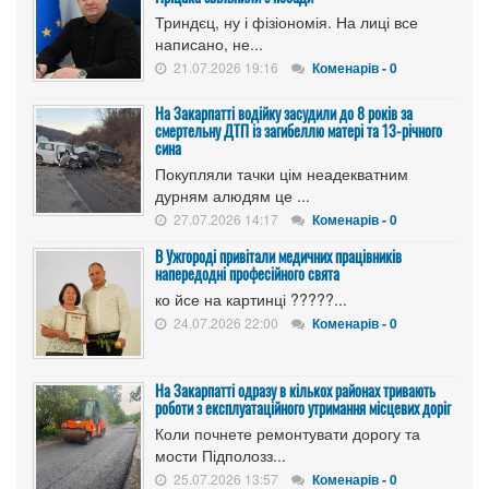
Триндєц, ну і фізіономія. На лиці все
написано, не...
21.07.2026 19:16
Коменарів - 0
На Закарпатті водійку засудили до 8 років за
смертельну ДТП із загибеллю матері та 13-річного
сина
Покупляли тачки цім неадекватним
дурням алюдям це ...
27.07.2026 14:17
Коменарів - 0
В Ужгороді привітали медичних працівників
напередодні професійного свята
ко йсе на картинці ?????...
24.07.2026 22:00
Коменарів - 0
На Закарпатті одразу в кількох районах тривають
роботи з експлуатаційного утримання місцевих доріг
Коли почнете ремонтувати дорогу та
мости Підполозз...
25.07.2026 13:57
Коменарів - 0