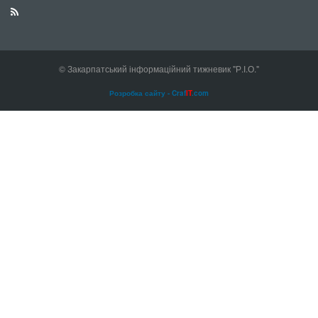
© Закарпатський інформаційний тижневик "Р.І.О."
Розробка сайту - Craf
IT
.com