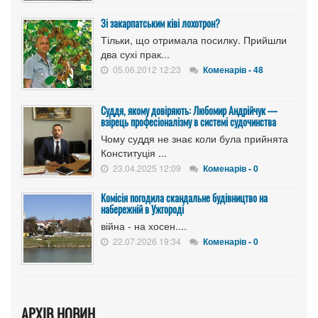
Зі закарпатським ківі лохотрон?
Тільки, що отримала посилку. Прийшли
два сухі прак...
05.06.2012 12:23
Коменарів - 48
Суддя, якому довіряють: Любомир Андрійчук —
взірець професіоналізму в системі судочинства
Чому суддя не знає коли була прийнята
Конституція ...
23.04.2025 12:09
Коменарів - 0
Комісія погодила скандальне будівництво на
набережній в Ужгороді
війна - на хосен....
22.07.2026 19:34
Коменарів - 0
АРХІВ НОВИН