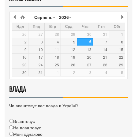
Серпень
2026
Ндл
Пнд
Втр
Срд
Чтв
Птн
Сбт
26
27
28
29
30
31
1
6
2
3
4
5
7
8
9
10
11
12
13
14
15
16
17
18
19
20
21
22
23
24
25
26
27
28
29
30
31
1
2
3
4
5
ВЛАДА
Чи влаштовує вас влада в Україні?
Влаштовує
Не влаштовує
Мені однаково