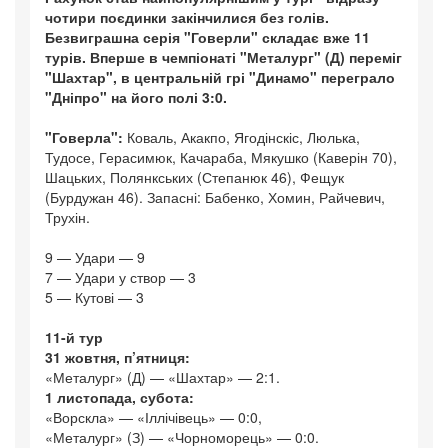
чотири поєдинки закінчилися без голів.
Безвиграшна серія "Говерли" складає вже 11
турів. Вперше в чемпіонаті "Металург" (Д) переміг
"Шахтар", в центральній грі "Динамо" переграло
"Дніпро" на його полі 3:0.
"Говерла":
Коваль, Акакпо, Ягодінскіс, Люлька,
Тудосе, Герасимюк, Качараба, Мякушко (Каверін 70),
Шацьких, Полянкських (Степанюк 46), Фещук
(Бурдужан 46). Запасні: Бабенко, Хомин, Райчевич,
Трухін.
9 — Удари — 9
7 — Удари у створ — 3
5 — Кутові — 3
11-й тур
31 жовтня, п’ятниця:
«Металург» (Д) — «Шахтар» — 2:1.
1 листопада, субота:
«Ворскла» — «Іллічівець» — 0:0,
«Металург» (З) — «Чорноморець» — 0:0.