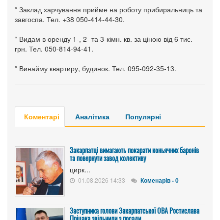
* Заклад харчування прийме на роботу прибиральниць та
завгоспа. Тел. +38 050-414-44-30.
* Видам в оренду 1-, 2- та 3-кімн. кв. за ціною від 6 тис.
грн. Тел. 050-814-94-41.
* Винайму квартиру, будинок. Тел. 095-092-35-13.
Коментарі
Аналітика
Популярні
Закарпатці вимагають покарати коньячних баронів
та повернути завод колективу
цирк...
01.08.2026 14:33
Коменарів - 0
Заступника голови Закарпатської ОВА Ростислава
Пріцака звільнили з посади