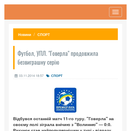
Toggle
navigati
Новини
СПОРТ
Футбол, УПЛ. "Говерла" продовжила
безвиграшну серію
03.11.2014 18:57
СПОРТ
Відбувся останній матч 11-го туру. "Говерла" на
своєму полі зіграла внічию з "Волинню" — 0:0.
Рахунок став найпопулярнішим у турі - відразу