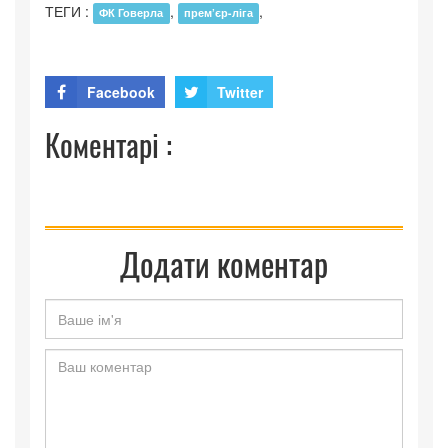
ТЕГИ :
,
,
ФК Говерла
прем’єр-ліга
Facebook
Twitter
Коментарі :
Додати коментар