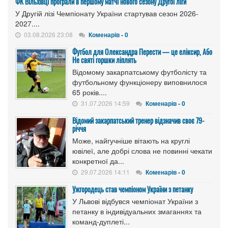
ФК Вільхівці програли в першому матчі нового сезону Другої ліги
У Другій лізі Чемпіонату України стартував сезон 2026-
2027....
03.08.2026 23:08
Коменарів - 0
Футбол для Олександра Перести — це еліксир, Або
Не святі горшки ліплять
Відомому закарпатському футболісту та
футбольному функціонеру виповнилося
65 років....
31.07.2026 14:59
Коменарів - 0
Відомий закарпатський тренер відзначив своє 79-
річчя
Може, найгучніше вітають на круглі
ювілеї, але добрі слова не повинні чекати
конкретної да...
29.07.2026 14:11
Коменарів - 0
Ужгородець став чемпіоном України з петанку
У Львові відбувся чемпіонат України з
петанку в індивідуальних змаганнях та
команд-дуплеті...