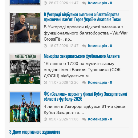
28.07.2026 11:47
Коменарів - 0
В Ужгороді відбулися змагання з багатоборства
присвячені пам’яті Героя України Анатолія Тегзи
В Ужгороді провели відкриті змагання з
функціонального багатоборства «WarWar
CrossFit», пр...
18.07.2026 12:47
Коменарів - 0
Меморіал закарпатського футбольного Атланта
16 липня о 17:00 на мукачівському
стадіоні імені Василя Турянчика (СОК
ДЮСШ) відбудеться м...
11.07.2026 12:20
Коменарів - 0
ФК «Севлюш» переміг у фіналі Кубку Закарпатської
області з футболу-2026
4 липня в Ужгороді відбувся 81-ий фінал
Кубка Закарпаття....
05.07.2026 11:06
Коменарів - 0
З Днем спортивного журналіста