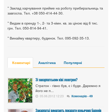
* Заклад харчування прийме на роботу прибиральниць та
завгоспа. Тел. +38 050-414-44-30.
* Видам в оренду 1-, 2- та 3-кімн. кв. за ціною від 6 тис.
грн. Тел. 050-814-94-41.
* Винайму квартиру, будинок. Тел. 095-092-35-13.
Коментарі
Аналітика
Популярні
Зі закарпатським ківі лохотрон?
Стратон - гівно був, є і буде. Даремно я
його не п...
05.06.2012 12:23
Коменарів - 49
Закарпатці вимагають покарати коньячних баронів