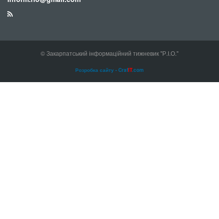
© Закарпатський інформаційний тижневик "Р.І.О."
Розробка сайту - Craf
IT
.com