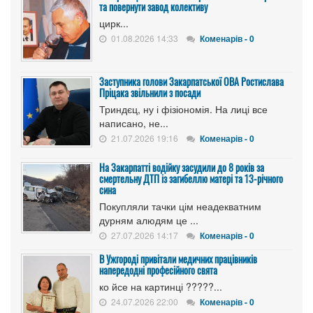
та повернути завод колективу
цирк...
01.08.2026 14:33
Коменарів - 0
Заступника голови Закарпатської ОВА Ростислава
Пріцака звільнили з посади
Триндєц, ну і фізіономія. На лиці все
написано, не...
21.07.2026 19:16
Коменарів - 0
На Закарпатті водійку засудили до 8 років за
смертельну ДТП із загибеллю матері та 13-річного
сина
Покупляли тачки цім неадекватним
дурням алюдям це ...
27.07.2026 14:17
Коменарів - 0
В Ужгороді привітали медичних працівників
напередодні професійного свята
ко йсе на картинці ?????...
24.07.2026 22:00
Коменарів - 0