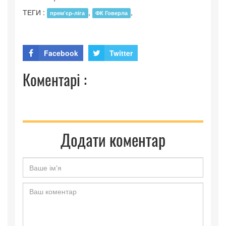
ТЕГИ :
,
,
прем’єр-ліга
ФК Говерла
Facebook
Twitter
Коментарі :
Додати коментар