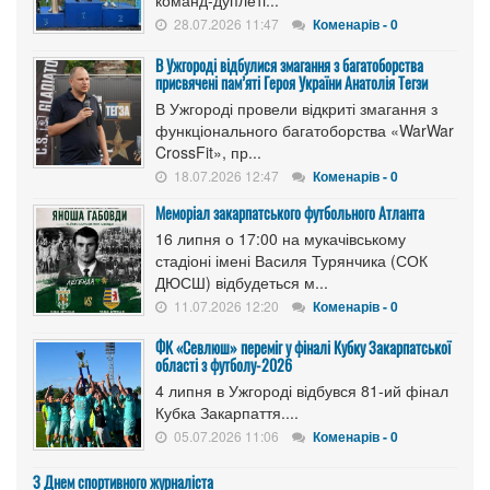
команд-дуплеті...
28.07.2026 11:47
Коменарів - 0
В Ужгороді відбулися змагання з багатоборства
присвячені пам’яті Героя України Анатолія Тегзи
В Ужгороді провели відкриті змагання з
функціонального багатоборства «WarWar
CrossFit», пр...
18.07.2026 12:47
Коменарів - 0
Меморіал закарпатського футбольного Атланта
16 липня о 17:00 на мукачівському
стадіоні імені Василя Турянчика (СОК
ДЮСШ) відбудеться м...
11.07.2026 12:20
Коменарів - 0
ФК «Севлюш» переміг у фіналі Кубку Закарпатської
області з футболу-2026
4 липня в Ужгороді відбувся 81-ий фінал
Кубка Закарпаття....
05.07.2026 11:06
Коменарів - 0
З Днем спортивного журналіста