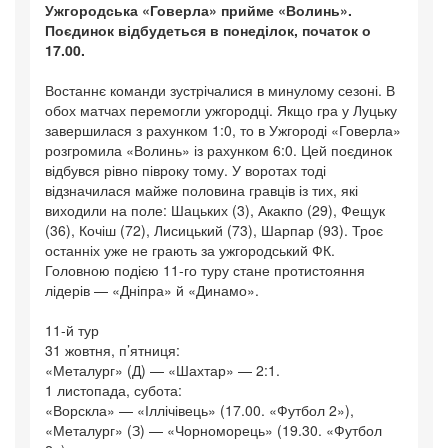
Ужгородська «Говерла» прийме «Волинь».
Поєдинок відбудеться в понеділок, початок о
17.00.
Востаннє команди зустрічалися в минулому сезоні. В
обох матчах перемогли ужгородці. Якщо гра у Луцьку
завершилася з рахунком 1:0, то в Ужгороді «Говерла»
розгромила «Волинь» із рахунком 6:0. Цей поєдинок
відбувся рівно півроку тому. У воротах тоді
відзначилася майже половина гравців із тих, які
виходили на поле: Шацьких (3), Акакпо (29), Фещук
(36), Кочіш (72), Лисицький (73), Шарпар (93). Троє
останніх уже не грають за ужгородський ФК.
Головною подією 11-го туру стане протистояння
лідерів — «Дніпра» й «Динамо».
11-й тур
31 жовтня, п’ятниця:
«Металург» (Д) — «Шахтар» — 2:1.
1 листопада, субота:
«Ворскла» — «Іллічівець» (17.00. «Футбол 2»),
«Металург» (З) — «Чорноморець» (19.30. «Футбол