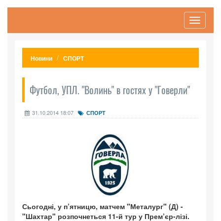
Toggle
navigati
Новини
СПОРТ
Футбол, УПЛ. "Волинь" в гостях у "Говерли"
31.10.2014 18:07
СПОРТ
Сьогодні, у п’ятницю, матчем "Металург" (Д) -
"Шахтар" розпочнеться 11-й тур у Прем’єр-лізі.