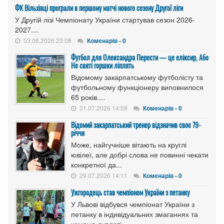
ФК Вільхівці програли в першому матчі нового сезону Другої ліги
У Другій лізі Чемпіонату України стартував сезон 2026-
2027....
03.08.2026 23:08
Коменарів - 0
Футбол для Олександра Перести — це еліксир, Або
Не святі горшки ліплять
Відомому закарпатському футболісту та
футбольному функціонеру виповнилося
65 років....
31.07.2026 14:59
Коменарів - 0
Відомий закарпатський тренер відзначив своє 79-
річчя
Може, найгучніше вітають на круглі
ювілеї, але добрі слова не повинні чекати
конкретної да...
29.07.2026 14:11
Коменарів - 0
Ужгородець став чемпіоном України з петанку
У Львові відбувся чемпіонат України з
петанку в індивідуальних змаганнях та