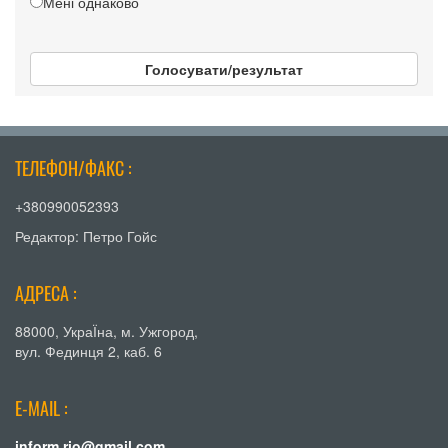
Мені однаково
Голосувати/результат
ТЕЛЕФОН/ФАКС :
+380990052393
Редактор: Петро Гойс
АДРЕСА :
88000, УкраЇна, м. Ужгород,
вул. Фединця 2, каб. 6
E-MAIL :
inform.rio@gmail.com