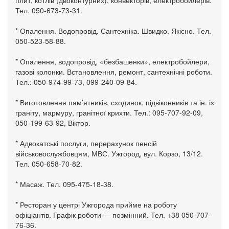
плит, котлів (двоконтурних), конвекторів, електробойлерів.
Тел. 050-673-73-31.
* Опалення. Водопровід. Сантехніка. Швидко. Якісно. Тел.
050-523-58-88.
* Опалення, водопровід, «безбашенки», електробойлери,
газові колонки. Встановлення, ремонт, сантехнічні роботи.
Тел.: 050-974-99-73, 099-240-09-84.
* Виготовлення пам’ятників, сходинок, підвіконників та ін. із
граніту, мармуру, гранітної крихти. Тел.: 095-707-92-09,
050-199-63-92, Віктор.
* Адвокатські послуги, перерахунок пенсій
військовослужбовцям, МВС. Ужгород, вул. Корзо, 13/12.
Тел. 050-658-70-82.
* Масаж. Тел. 095-475-18-38.
* Ресторан у центрі Ужгорода прийме на роботу
офіціантів. Графік роботи — позмінний. Тел. +38 050-707-
76-36.