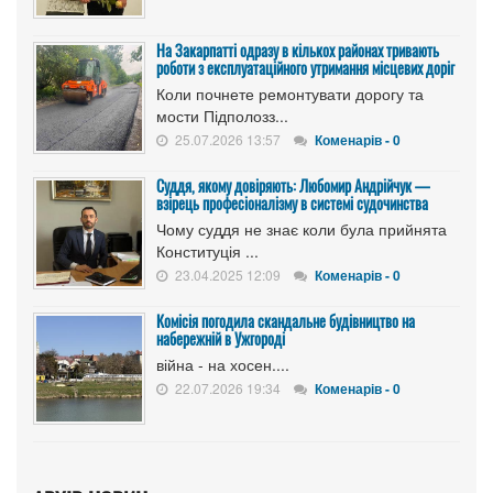
На Закарпатті одразу в кількох районах тривають
роботи з експлуатаційного утримання місцевих доріг
Коли почнете ремонтувати дорогу та
мости Підполозз...
25.07.2026 13:57
Коменарів - 0
Суддя, якому довіряють: Любомир Андрійчук —
взірець професіоналізму в системі судочинства
Чому суддя не знає коли була прийнята
Конституція ...
23.04.2025 12:09
Коменарів - 0
Комісія погодила скандальне будівництво на
набережній в Ужгороді
війна - на хосен....
22.07.2026 19:34
Коменарів - 0