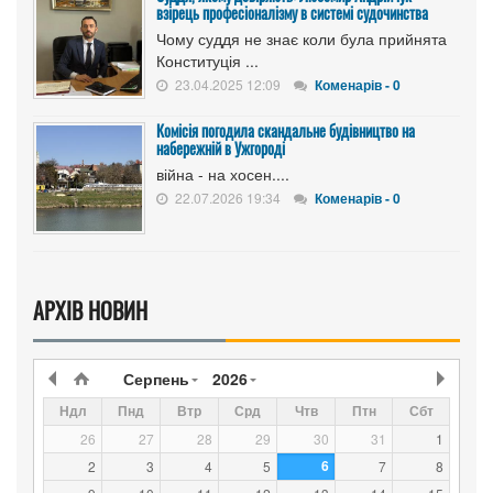
взірець професіоналізму в системі судочинства
Чому суддя не знає коли була прийнята
Конституція ...
23.04.2025 12:09
Коменарів - 0
Комісія погодила скандальне будівництво на
набережній в Ужгороді
війна - на хосен....
22.07.2026 19:34
Коменарів - 0
АРХІВ НОВИН
Серпень
2026
Ндл
Пнд
Втр
Срд
Чтв
Птн
Сбт
26
27
28
29
30
31
1
6
2
3
4
5
7
8