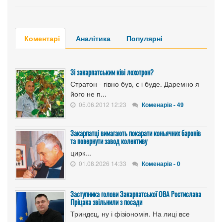
Коментарі
Аналітика
Популярні
Зі закарпатським ківі лохотрон?
Стратон - гівно був, є і буде. Даремно я
його не п...
05.06.2012 12:23
Коменарів - 49
Закарпатці вимагають покарати коньячних баронів
та повернути завод колективу
цирк...
01.08.2026 14:33
Коменарів - 0
Заступника голови Закарпатської ОВА Ростислава
Пріцака звільнили з посади
Триндєц, ну і фізіономія. На лиці все