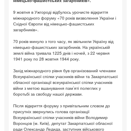
німецько-фашистських загарбників».
9 жовтня в Ужгороді відбулось урочисте відкриття
міжнародного форуму «70 років визволення України і
Східної Європи від німецько-фашистських
загарбників».
70 років минуло з того часу, як звільнили Україну від
німецько-фашистських загарбників. На українській
землі війна тривала 1225 днів і ночей, з 22 червня
1941 року по 28 жовтня 1944 року.
Захід міжнародного рівня був організований членами
Всеукраїнської спілки учасників війни та Закарпатської
обласної організації всеукраїнської спілки учасників
війни з метою вшанування пам’яті полеглих у
боротьбі за свободу нашої держави.
Після відкриття форуму з привітальним словом до
присутніх звернулись голова організації
Всеукраїнської спілки учасників війни Володимир
Воронцов (м. Київ), депутат Закарпатської обласної
ради Олександр Ледида, заступник військового