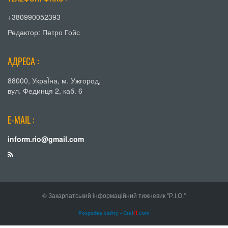
+380990052393
Редактор: Петро Гойс
АДРЕСА :
88000, УкраЇна, м. Ужгород,
вул. Фединця 2, каб. 6
E-MAIL :
inform.rio@gmail.com
© Закарпатський інформаційний тижневик "Р.І.О."
Розробка сайту - Craf
IT
.com