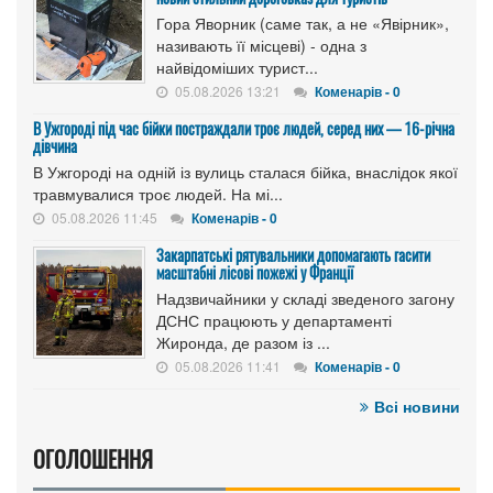
Гора Яворник (саме так, а не «Явірник»,
називають її місцеві) - одна з
найвідоміших турист...
05.08.2026 13:21
Коменарів - 0
В Ужгороді під час бійки постраждали троє людей, серед них — 16-річна
дівчина
В Ужгороді на одній із вулиць сталася бійка, внаслідок якої
травмувалися троє людей. На мі...
05.08.2026 11:45
Коменарів - 0
Закарпатські рятувальники допомагають гасити
масштабні лісові пожежі у Франції
Надзвичайники у складі зведеного загону
ДСНС працюють у департаменті
Жиронда, де разом із ...
05.08.2026 11:41
Коменарів - 0
Всі новини
ОГОЛОШЕННЯ