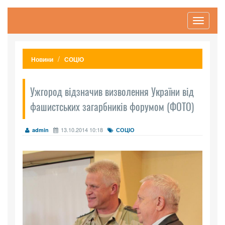
Toggle
navigati
Новини
СОЦІО
Ужгород відзначив визволення України від
фашистських загарбників форумом (ФОТО)
13.10.2014 10:18
admin
СОЦІО