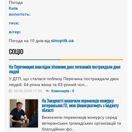
Погода
Київ
вологість:
тиск:
вітер:
Погода на 10 днів від
sinoptik.ua
СОЦІО
На Перечинщині внаслідок зіткнення двох легковиків постраждали двоє
людей
У ДТП, що сталася поблизу Перечина постраждали двоє
людей: 64-річна жінка та 63-річний чол...
06.08.2026 17:56
Коменарів - 0
На Закарпатті визначили переможців конкурсу
ветеранських ГО, яких фінансуватимуть з бюджету
області
Визначили переможців конкурсу серед
ветеранських громадських організацій та
благодійних фо...