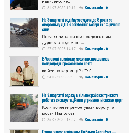
написано, не...
21.07.2026 19:16
Коменарів - 0
На Закарпатті водійку засудили до 8 років за
смертельну ДТП із загибеллю матері та 13-річного
сина
Покупляли тачки цім неадекватним
дурням алюдям це ...
27.07.2026 14:17
Коменарів - 0
В Ужгороді привітали медичних працівників
напередодні професійного свята
ко йсе на картинці ?????...
24.07.2026 22:00
Коменарів - 0
На Закарпатті одразу в кількох районах тривають
роботи з експлуатаційного утримання місцевих доріг
Коли почнете ремонтувати дорогу та
мости Підполозз...
25.07.2026 13:57
Коменарів - 0
Суддя, якому довіряють: Любомир Андрійчук —