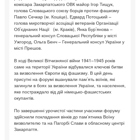
комісара Закарпатського ОВК майор Ігор Тищук,
голова Словацького союзу борців протии фашизму
Павло Сечкар (м. Кошіце), Едвард Потоцький –
голова миротворчої асоціації ветеранів Організації
Об’єднаних Нації (м. Краків), Янка Бур’янова –
генеральний консул Словацької Республіки у місті
Ужгород, Ольга Бенч – Генеральний консул України у
місті Прешов.
В ході Великої Вітчизняної війни 1941–1945 років
саме на території України відбувалися ключові битви
за визволення Європи від фашизму. В цей день
присутні на форумі вшанували пам’ять воїнів, які
загинули в боях за визволення України, та населення,
яке постраждало від дій німецько-фашистських
окупантів.
По завершенні урочистої частини учасники форуму
здійснили покладання вінків до пам’ятника Воїну
визволителю та на Пагорбі Слави в обласному центрі
Закарпаття.