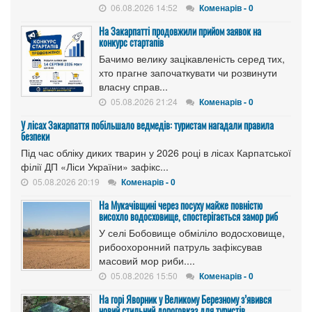
06.08.2026 14:52
Коменарів - 0
На Закарпатті продовжили прийом заявок на
конкурс стартапів
Бачимо велику зацікавленість серед тих,
хто прагне започаткувати чи розвинути
власну справ...
05.08.2026 21:24
Коменарів - 0
У лісах Закарпаття побільшало ведмедів: туристам нагадали правила
безпеки
Під час обліку диких тварин у 2026 році в лісах Карпатської
філії ДП «Ліси України» зафікс...
05.08.2026 20:19
Коменарів - 0
На Мукачівщині через посуху майже повністю
висохло водосховище, спостерігається замор риб
У селі Бобовище обміліло водосховище,
рибоохоронний патруль зафіксував
масовий мор риби....
05.08.2026 15:50
Коменарів - 0
На горі Яворник у Великому Березному з’явився
новий стильний дороговказ для туристів