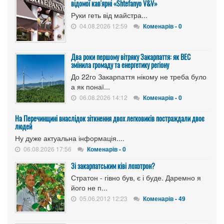
відомої кав'ярні «Shtefanyo V&V»
Руки геть від майстра...
04.08.2026 12:59
Коменарів - 0
Два роки першому вітряку Закарпаття: як ВЕС
змінила громаду та енергетику регіону
До 22го Закарпаття нікому не треба було
а як понаї...
06.08.2026 14:12
Коменарів - 0
На Перечинщині внаслідок зіткнення двох легковиків постраждали двоє
людей
Ну дуже актуальна інформація....
06.08.2026 17:56
Коменарів - 0
Зі закарпатським ківі лохотрон?
Стратон - гівно був, є і буде. Даремно я
його не п...
05.06.2012 12:23
Коменарів - 49