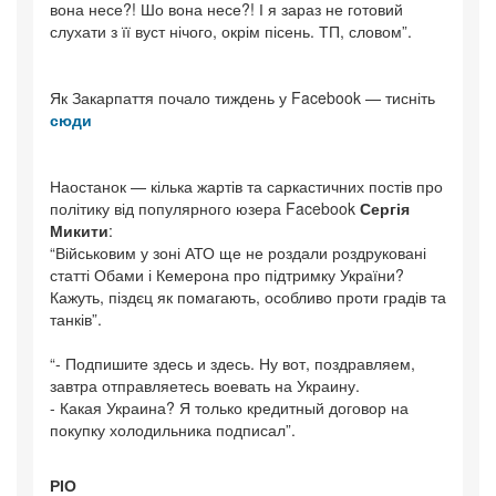
вона несе?! Шо вона несе?! І я зараз не готовий
слухати з її вуст нічого, окрім пісень. ТП, словом”.
Як Закарпаття почало тиждень у Facebook — тисніть
сюди
Наостанок — кілька жартів та саркастичних постів про
політику від популярного юзера Facebook
Сергія
Микити
:
“Військовим у зоні АТО ще не роздали роздруковані
статті Обами і Кемерона про підтримку України?
Кажуть, піздєц як помагають, особливо проти градів та
танків”.
“- Подпишите здесь и здесь. Ну вот, поздравляем,
завтра отправляетесь воевать на Украину.
- Какая Украина? Я только кредитный договор на
покупку холодильника подписал”.
РІО