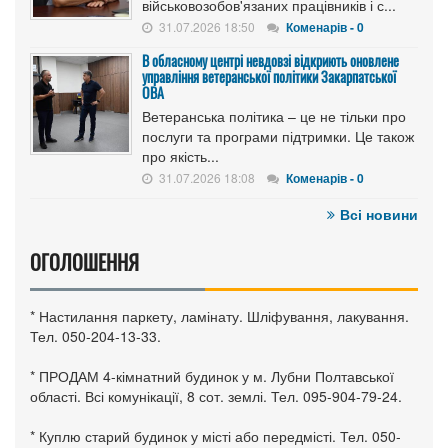
військовозобов'язаних працівників і с...
31.07.2026 18:50
Коменарів - 0
В обласному центрі невдовзі відкриють оновлене
управління ветеранської політики Закарпатської
ОВА
Ветеранська політика – це не тільки про
послуги та програми підтримки. Це також
про якість...
31.07.2026 18:08
Коменарів - 0
Всі новини
ОГОЛОШЕННЯ
* Настилання паркету, ламінату. Шліфування, лакування.
Тел. 050-204-13-33.
* ПРОДАМ 4-кімнатний будинок у м. Лубни Полтавської
області. Всі комунікації, 8 сот. землі. Тел. 095-904-79-24.
* Куплю старий будинок у місті або передмісті. Тел. 050-