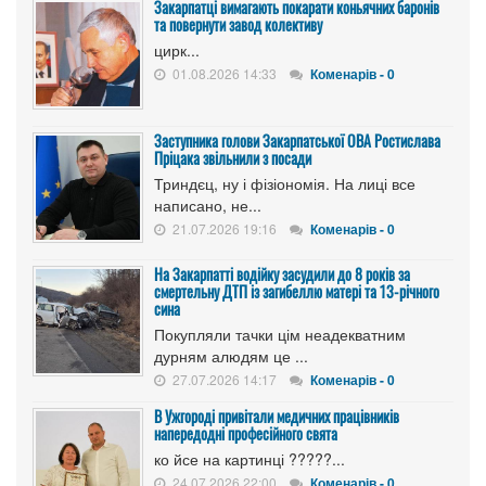
Закарпатці вимагають покарати коньячних баронів
та повернути завод колективу
цирк...
01.08.2026 14:33
Коменарів - 0
Заступника голови Закарпатської ОВА Ростислава
Пріцака звільнили з посади
Триндєц, ну і фізіономія. На лиці все
написано, не...
21.07.2026 19:16
Коменарів - 0
На Закарпатті водійку засудили до 8 років за
смертельну ДТП із загибеллю матері та 13-річного
сина
Покупляли тачки цім неадекватним
дурням алюдям це ...
27.07.2026 14:17
Коменарів - 0
В Ужгороді привітали медичних працівників
напередодні професійного свята
ко йсе на картинці ?????...
24.07.2026 22:00
Коменарів - 0