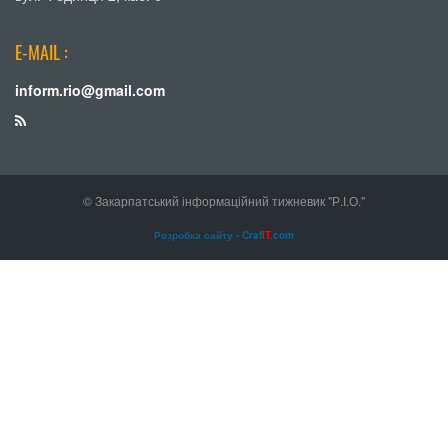
E-MAIL :
inform.rio@gmail.com
© Закарпатський інформаційний тижневик "Р.І.О."
Розробка сайту - Craf
IT
.com