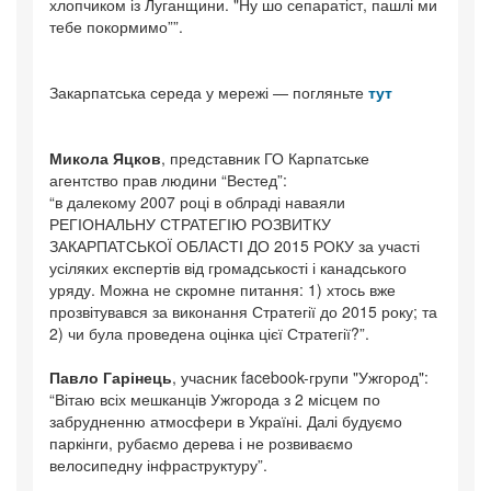
хлопчиком із Луганщини. "Ну шо сепаратіст, пашлі ми
тебе покормимо””.
Закарпатська середа у мережі — погляньте
тут
Микола Яцков
, представник ГО Карпатське
агентство прав людини “Вестед”:
“в далекому 2007 році в облраді наваяли
РЕГІОНАЛЬНУ СТРАТЕГІЮ РОЗВИТКУ
ЗАКАРПАТСЬКОЇ ОБЛАСТІ ДО 2015 РОКУ за участі
усіляких експертів від громадськості і канадського
уряду. Можна не скромне питання: 1) хтось вже
прозвітувався за виконання Стратегії до 2015 року; та
2) чи була проведена оцінка цієї Стратегії?”.
Павло Гарінець
, учасник facebook-групи "Ужгород":
“Вітаю всіх мешканців Ужгорода з 2 місцем по
забрудненню атмосфери в Україні. Далі будуємо
паркінги, рубаємо дерева і не розвиваємо
велосипедну інфраструктуру”.