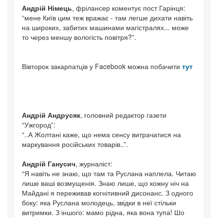
Андрій Німець
, фрілансер коментує пост Гарінця:
“мене Київ цим теж вражає - там легше дихати навіть
на широких, забитих машинами магістралях... може
то через меншу вологість повітря?”.
Вівторок закарпатців у Facebook можна побачити
тут
Андрій Андрусяк
, головний редактор газети
“Ужгород”:
“..А Жолтані каже, що нема сенсу витрачатися на
маркування російських товарів..”.
Андрій Ганусич
, журналіст:
“Я навіть не знаю, що там та Руслана наплела. Читаю
лише ваші возмущенія. Знаю лише, що кожну ніч на
Майдані я переживав когнітивний дисонанс. З одного
боку: яка Руслана молодець, звідки в неї стільки
витримки. З іншого: мамо рідна, яка вона тупа! Шо