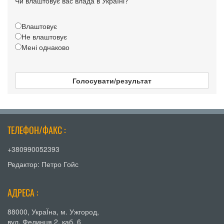
Чи влаштовує вас влада в Україні?
Влаштовує
Не влаштовує
Мені однаково
Голосувати/результат
ТЕЛЕФОН/ФАКС :
+380990052393
Редактор: Петро Гойс
АДРЕСА :
88000, УкраЇна, м. Ужгород,
вул. Фединця 2, каб. 6