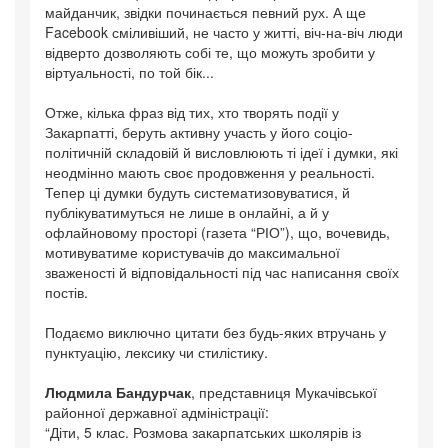
майданчик, звідки починається певний рух. А ще
Facebook сміливіший, не часто у житті, віч-на-віч люди
відверто дозволяють собі те, що можуть зробити у
віртуальності, по той бік...
Отже, кілька фраз від тих, хто творять події у
Закарпатті, беруть активну участь у його соціо-
політичній складовій й висловлюють ті ідеї і думки, які
неодмінно мають своє продовження у реальності.
Тепер ці думки будуть систематизовуватися, й
публікуватимуться не лише в онлайні, а й у
офлайновому просторі (газета “РІО”), що, вочевидь,
мотивуватиме користувачів до максимальної
зваженості й відповідальності під час написання своїх
постів.
Подаємо виключно цитати без будь-яких втручань у
пунктуацію, лексику чи стилістику.
Людмила Бандурчак
, представниця Мукачівської
районної державної адміністрації:
“Діти, 5 клас. Розмова закарпатських школярів із