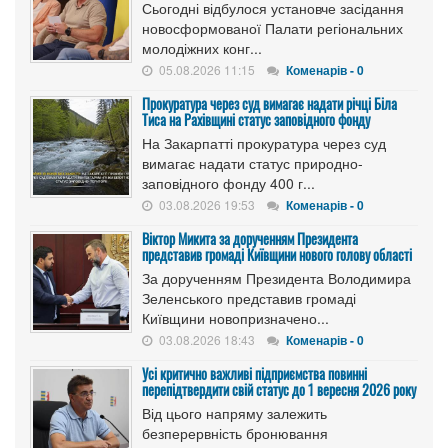
Сьогодні відбулося установче засідання
новосформованої Палати регіональних
молодіжних конг...
05.08.2026 11:15
Коменарів - 0
Прокуратура через суд вимагає надати річці Біла
Тиса на Рахівщині статус заповідного фонду
На Закарпатті прокуратура через суд
вимагає надати статус природно-
заповідного фонду 400 г...
03.08.2026 19:53
Коменарів - 0
Віктор Микита за дорученням Президента
представив громаді Київщини нового голову області
За дорученням Президента Володимира
Зеленського представив громаді
Київщини новопризначено...
03.08.2026 18:43
Коменарів - 0
Усі критично важливі підприємства повинні
перепідтвердити свій статус до 1 вересня 2026 року
Від цього напряму залежить
безперервність бронювання