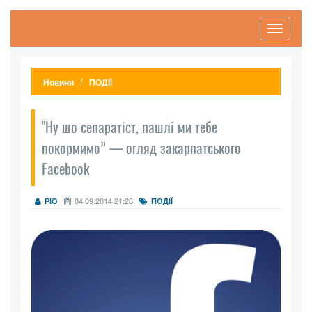
Toggle
navigati
Новини
ПОДІЇ
"Ну шо сепаратіст, пашлі ми тебе
покормимо” — огляд закарпатського
Facebook
04.09.2014 21:28
РІО
ПОДІЇ