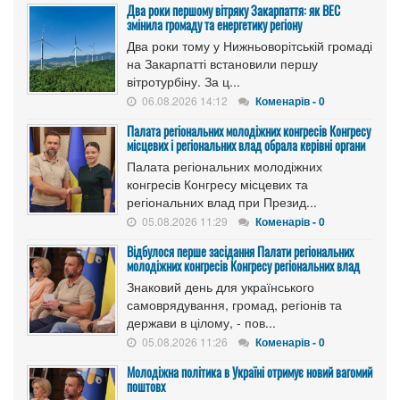
Два роки першому вітряку Закарпаття: як ВЕС
змінила громаду та енергетику регіону
Два роки тому у Нижньоворітській громаді
на Закарпатті встановили першу
вітротурбіну. За ц...
06.08.2026 14:12
Коменарів - 0
Палата регіональних молодіжних конгресів Конгресу
місцевих і регіональних влад обрала керівні органи
Палата регіональних молодіжних
конгресів Конгресу місцевих та
регіональних влад при Презид...
05.08.2026 11:29
Коменарів - 0
Відбулося перше засідання Палати регіональних
молодіжних конгресів Конгресу регіональних влад
Знаковий день для українського
самоврядування, громад, регіонів та
держави в цілому, - пов...
05.08.2026 11:26
Коменарів - 0
Молодіжна політика в Україні отримує новий вагомий
поштовх