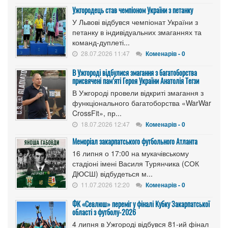
Ужгородець став чемпіоном України з петанку
У Львові відбувся чемпіонат України з
петанку в індивідуальних змаганнях та
команд-дуплеті...
28.07.2026 11:47
Коменарів - 0
В Ужгороді відбулися змагання з багатоборства
присвячені пам’яті Героя України Анатолія Тегзи
В Ужгороді провели відкриті змагання з
функціонального багатоборства «WarWar
CrossFit», пр...
18.07.2026 12:47
Коменарів - 0
Меморіал закарпатського футбольного Атланта
16 липня о 17:00 на мукачівському
стадіоні імені Василя Турянчика (СОК
ДЮСШ) відбудеться м...
11.07.2026 12:20
Коменарів - 0
ФК «Севлюш» переміг у фіналі Кубку Закарпатської
області з футболу-2026
4 липня в Ужгороді відбувся 81-ий фінал