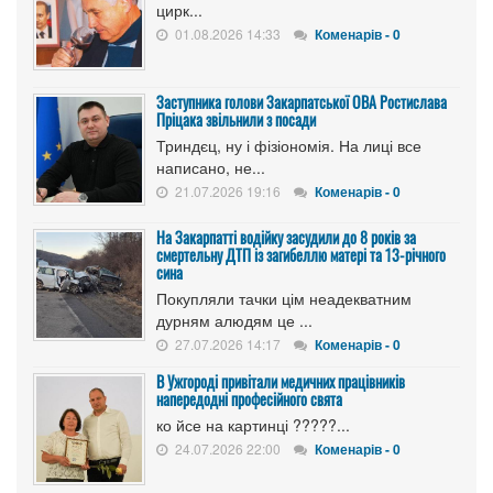
цирк...
01.08.2026 14:33
Коменарів - 0
Заступника голови Закарпатської ОВА Ростислава
Пріцака звільнили з посади
Триндєц, ну і фізіономія. На лиці все
написано, не...
21.07.2026 19:16
Коменарів - 0
На Закарпатті водійку засудили до 8 років за
смертельну ДТП із загибеллю матері та 13-річного
сина
Покупляли тачки цім неадекватним
дурням алюдям це ...
27.07.2026 14:17
Коменарів - 0
В Ужгороді привітали медичних працівників
напередодні професійного свята
ко йсе на картинці ?????...
24.07.2026 22:00
Коменарів - 0