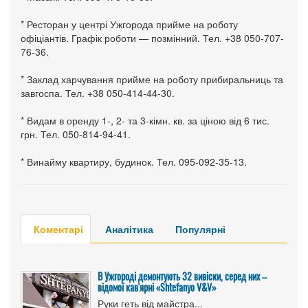
* Ресторан у центрі Ужгорода прийме на роботу
офіціантів. Графік роботи — позмінний. Тел. +38 050-707-
76-36.
* Заклад харчування прийме на роботу прибиральниць та
завгоспа. Тел. +38 050-414-44-30.
* Видам в оренду 1-, 2- та 3-кімн. кв. за ціною від 6 тис.
грн. Тел. 050-814-94-41.
* Винайму квартиру, будинок. Тел. 095-092-35-13.
Коментарі
Аналітика
Популярні
В Ужгороді демонтують 32 вивіски, серед них –
відомої кав'ярні «Shtefanyo V&V»
Руки геть від майстра...