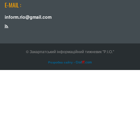
E-MAIL :
inform.rio@gmail.com
© Закарпатський інформаційний тижневик "Р.І.О."
Розробка сайту - Craf
IT
.com