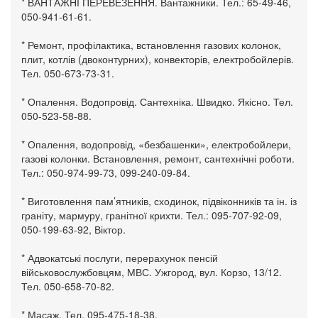
* ВАНТАЖНІ ПЕРЕВЕЗЕННЯ. Вантажники. Тел.: 65-49-46,
050-941-61-61.
* Ремонт, профілактика, встановлення газових колонок,
плит, котлів (двоконтурних), конвекторів, електробойлерів.
Тел. 050-673-73-31.
* Опалення. Водопровід. Сантехніка. Швидко. Якісно. Тел.
050-523-58-88.
* Опалення, водопровід, «безбашенки», електробойлери,
газові колонки. Встановлення, ремонт, сантехнічні роботи.
Тел.: 050-974-99-73, 099-240-09-84.
* Виготовлення пам’ятників, сходинок, підвіконників та ін. із
граніту, мармуру, гранітної крихти. Тел.: 095-707-92-09,
050-199-63-92, Віктор.
* Адвокатські послуги, перерахунок пенсій
військовослужбовцям, МВС. Ужгород, вул. Корзо, 13/12.
Тел. 050-658-70-82.
* Масаж. Тел. 095-475-18-38.