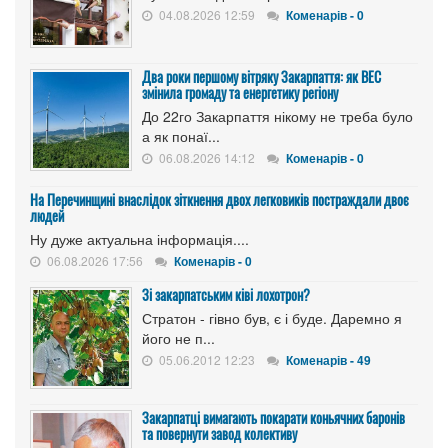
04.08.2026 12:59
Коменарів - 0
Два роки першому вітряку Закарпаття: як ВЕС
змінила громаду та енергетику регіону
До 22го Закарпаття нікому не треба було
а як понаї...
06.08.2026 14:12
Коменарів - 0
На Перечинщині внаслідок зіткнення двох легковиків постраждали двоє
людей
Ну дуже актуальна інформація....
06.08.2026 17:56
Коменарів - 0
Зі закарпатським ківі лохотрон?
Стратон - гівно був, є і буде. Даремно я
його не п...
05.06.2012 12:23
Коменарів - 49
Закарпатці вимагають покарати коньячних баронів
та повернути завод колективу