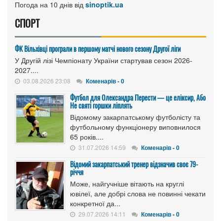
Погода на 10 днів від
sinoptik.ua
СПОРТ
ФК Вільхівці програли в першому матчі нового сезону Другої ліги
У Другій лізі Чемпіонату України стартував сезон 2026-
2027....
03.08.2026 23:08
Коменарів - 0
Футбол для Олександра Перести — це еліксир, Або
Не святі горшки ліплять
Відомому закарпатському футболісту та
футбольному функціонеру виповнилося
65 років....
31.07.2026 14:59
Коменарів - 0
Відомий закарпатський тренер відзначив своє 79-
річчя
Може, найгучніше вітають на круглі
ювілеї, але добрі слова не повинні чекати
конкретної да...
29.07.2026 14:11
Коменарів - 0