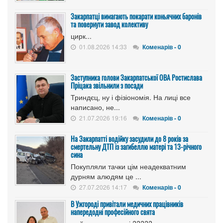
Закарпатці вимагають покарати коньячних баронів
та повернути завод колективу
цирк...
01.08.2026 14:33
Коменарів - 0
Заступника голови Закарпатської ОВА Ростислава
Пріцака звільнили з посади
Триндєц, ну і фізіономія. На лиці все
написано, не...
21.07.2026 19:16
Коменарів - 0
На Закарпатті водійку засудили до 8 років за
смертельну ДТП із загибеллю матері та 13-річного
сина
Покупляли тачки цім неадекватним
дурням алюдям це ...
27.07.2026 14:17
Коменарів - 0
В Ужгороді привітали медичних працівників
напередодні професійного свята