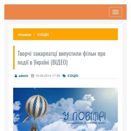
Toggle
navigati
Новини
СОЦІО
Творчі закарпатці випустили фільм про
події в Україні (ВІДЕО)
10.06.2014 17:58
admin
СОЦІО