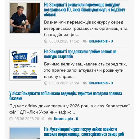
На Закарпатті визначили переможців конкурсу
ветеранських ГО, яких фінансуватимуть з бюджету
області
Визначили переможців конкурсу серед
ветеранських громадських організацій та
благодійних фо...
06.08.2026 14:52
Коменарів - 0
На Закарпатті продовжили прийом заявок на
конкурс стартапів
Бачимо велику зацікавленість серед тих,
хто прагне започаткувати чи розвинути
власну справ...
05.08.2026 21:24
Коменарів - 0
У лісах Закарпаття побільшало ведмедів: туристам нагадали правила
безпеки
Під час обліку диких тварин у 2026 році в лісах Карпатської
філії ДП «Ліси України» зафікс...
05.08.2026 20:19
Коменарів - 0
На Мукачівщині через посуху майже повністю
висохло водосховище, спостерігається замор риб