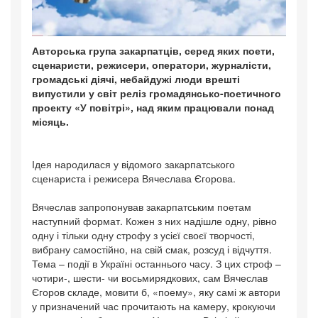
Авторська група закарпатців, серед яких поети,
сценаристи, режисери, оператори, журналісти,
громадські діячі, небайдужі люди врешті
випустили у світ реліз громадянсько-поетичного
проекту «У повітрі», над яким працювали понад
місяць.
Ідея народилася у відомого закарпатського
сценариста і режисера Вячеслава Єгорова.
Вячеслав запропонував закарпатським поетам
наступний формат. Кожен з них надішле одну, рівно
одну і тільки одну строфу з усієї своєї творчості,
вибрану самостійно, на свій смак, розсуд і відчуття.
Тема – події в Україні останнього часу. З цих строф –
чотири-, шести- чи восьмирядкових, сам Вячеслав
Єгоров складе, мовити б, «поему», яку самі ж автори
у призначений час прочитають на камеру, крокуючи