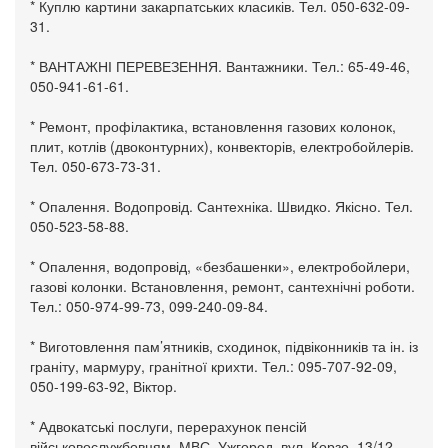
* Куплю картини закарпатських класиків. Тел. 050-632-09-
31.
* ВАНТАЖНІ ПЕРЕВЕЗЕННЯ. Вантажники. Тел.: 65-49-46,
050-941-61-61.
* Ремонт, профілактика, встановлення газових колонок,
плит, котлів (двоконтурних), конвекторів, електробойлерів.
Тел. 050-673-73-31.
* Опалення. Водопровід. Сантехніка. Швидко. Якісно. Тел.
050-523-58-88.
* Опалення, водопровід, «безбашенки», електробойлери,
газові колонки. Встановлення, ремонт, сантехнічні роботи.
Тел.: 050-974-99-73, 099-240-09-84.
* Виготовлення пам’ятників, сходинок, підвіконників та ін. із
граніту, мармуру, гранітної крихти. Тел.: 095-707-92-09,
050-199-63-92, Віктор.
* Адвокатські послуги, перерахунок пенсій
військовослужбовцям, МВС. Ужгород, вул. Корзо, 13/12.