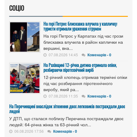
СОЦІО
На горі Петрос блискавка влучила у капличку:
туристи отримали ураження струмом
На горі Петрос у Карпатах під час грози
блискавка влучила в район каплички на
вершині, вна...
07.08.2026 14:45
Коменарів - 0
На Рахівщині 12-річна дитина отримала опіки,
розбираючи піротехнічний виріб
12-річний хлопець отримав термічні опіки
під час розбирання піротехнічного
виробу, який ра...
07.08.2026 11:35
Коменарів - 0
На Перечинщині внаслідок зіткнення двох легковиків постраждали двоє
людей
У ДТП, що сталася поблизу Перечина постраждали двоє
людей: 64-річна жінка та 63-річний чол...
06.08.2026 17:56
Коменарів - 0