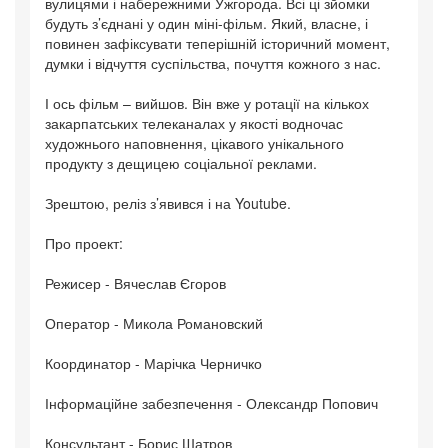
вулицями і набережними Ужгорода. Всі ці зйомки
будуть з’єднані у один міні-фільм. Який, власне, і
повинен зафіксувати теперішній історичний момент,
думки і відчуття суспільства, почуття кожного з нас.
І ось фільм – вийшов. Він вже у ротації на кількох
закарпатських телеканалах у якості водночас
художнього наповнення, цікавого унікального
продукту з дещицею соціальної реклами.
Зрештою, реліз з’явився і на Youtube.
Про проект:
Режисер - Вячеслав Єгоров
Оператор - Микола Романовский
Координатор - Марічка Черничко
Інформаційне забезпечення - Олександр Попович
Консультант - Борис Шатров