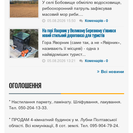
У селі Бобовище обміліло водосховище,
рибоохоронний патруль зафіксував
масовий мор риби....
05.08.2026 15:50
Коменарів - 0
На горі Яворник у Великому Березному з’явився
новий стильний дороговказ для туристів
Гора Яворник (саме так, а не «Явірник»,
називають її місцеві) - одна з
найвідоміших турист...
05.08.2026 13:21
Коменарів - 0
Всі новини
ОГОЛОШЕННЯ
* Настилання паркету, ламінату. Шліфування, лакування.
Тел. 050-204-13-33.
* ПРОДАМ 4-кімнатний будинок у м. Лубни Полтавської
області. Всі комунікації, 8 сот. землі. Тел. 095-904-79-24.