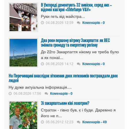
В Ужгороді демонтують 32 вивіски, серед них –
відомої кав'ярні «Shtefanyo V&V»
Руки геть від майстра...
04.08.2026 12:59
Коменарів - 0
Два роки першому вітряку Закарпаття: як ВЕС
змінила громаду та енергетику регіону
До 22го Закарпаття нікому не треба було
а як понаї...
06.08.2026 14:12
Коменарів - 0
На Перечинщині внаслідок зіткнення двох легковиків постраждали двоє
людей
Ну дуже актуальна інформація....
06.08.2026 17:56
Коменарів - 0
Зі закарпатським ківі лохотрон?
Стратон - гівно був, є і буде. Даремно я
його не п...
05.06.2012 12:23
Коменарів - 49