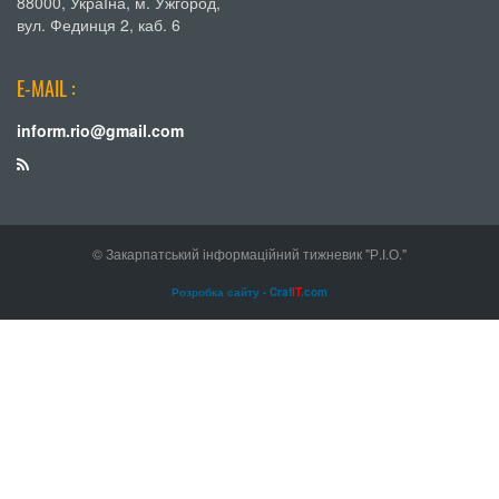
88000, УкраЇна, м. Ужгород,
вул. Фединця 2, каб. 6
E-MAIL :
inform.rio@gmail.com
© Закарпатський інформаційний тижневик "Р.І.О."
Розробка сайту - Craf
IT
.com