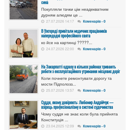
сина
Покупляли тачки цім неадекватним
дурням алюдям це ...
27.07.2026 14:17
Коменарів - 0
В Ужгороді привітали медичних працівників
напередодні професійного свята
ко йсе на картинці ?????...
24.07.2026 22:00
Коменарів - 0
На Закарпатті одразу в кількох районах тривають
роботи з експлуатаційного утримання місцевих доріг
Коли почнете ремонтувати дорогу та
мости Підполозз...
25.07.2026 13:57
Коменарів - 0
Суддя, якому довіряють: Любомир Андрійчук —
взірець професіоналізму в системі судочинства
Чому суддя не знає коли була прийнята
Конституція ...
23.04.2025 12:09
Коменарів - 0