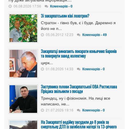
06.08.2026 17:56
Коменарів - 0
Зі закарпатським ківі лохотрон?
Стратон - гівно був, є і буде. Даремно я
його не п...
05.06.2012 12:23
Коменарів - 49
Закарпатці вимагають покарати коньячних баронів
та повернути завод колективу
цирк...
01.08.2026 14:33
Коменарів - 0
Заступника голови Закарпатської ОВА Ростислава
Пріцака звільнили з посади
Триндєц, ну і фізіономія. На лиці все
написано, не...
21.07.2026 19:16
Коменарів - 0
На Закарпатті водійку засудили до 8 років за
смертельну ДТП із загибеллю матері та 13-річного