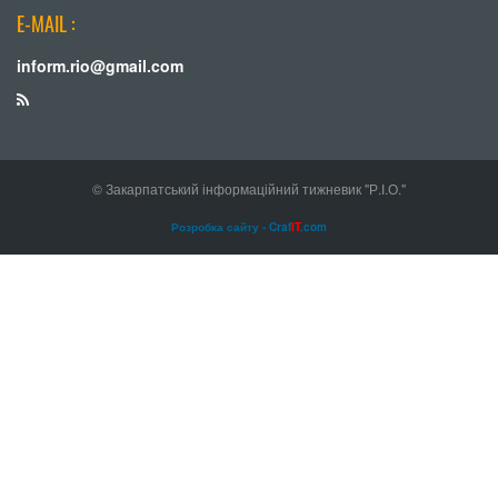
E-MAIL :
inform.rio@gmail.com
© Закарпатський інформаційний тижневик "Р.І.О."
Розробка сайту - Craf
IT
.com