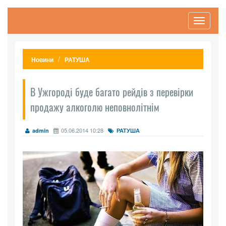
Toggle
navigati
Новини
РАТУША
В Ужгороді буде багато рейдів з перевірки
продажу алкоголю неповнолітнім
05.06.2014 10:28
admin
РАТУША