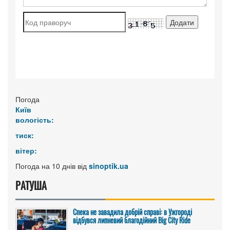
Погода
Київ
вологість:
тиск:
вітер:
Погода на 10 днів від
sinoptik.ua
РАТУША
Спека не завадила добрій справі: в Ужгороді
відбувся липневий благодійний Big City Ride