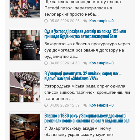
Ще за кілька хвилин до старту площа
Петефі поволі перетворилася на
велопаркінг просто неба...
05.08.2026 20:26
Коменарів - 0
Cуд в Ужгороді розірвав договір на понад 155 млн
грн щодо будівництва автотранспортної бази
Закарпатська обласна прокуратура через
суд домоглася розірвання договору на
будівництво ав...
04.08.2026 14:58
Коменарів - 0
В Ужгороді демонтують 32 вивіски, серед них –
відомої кав'ярні «Shtefanyo V&V»
Ужгородська міська рада оприлюднила
список вивісок, табличок, кронштейнів, які
встановили ...
04.08.2026 12:59
Коменарів - 0
Вперше з 1986 року: у Закарпатському драмтеатрі
розпочали повне оновлення крісел у глядацькій залі
У Закарпатському академічному
обласному українському музично-