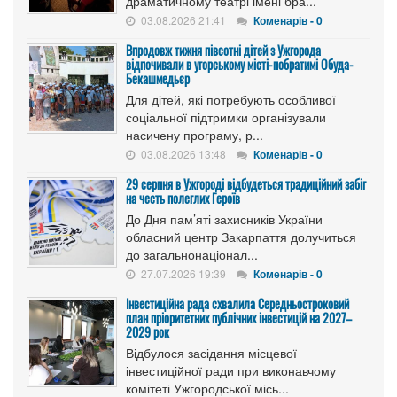
драматичному театрі імені бра...
03.08.2026 21:41
Коменарів - 0
Впродовж тижня півсотні дітей з Ужгорода
відпочивали в угорському місті-побратимі Обуда-
Бекашмедьєр
Для дітей, які потребують особливої
соціальної підтримки організували
насичену програму, р...
03.08.2026 13:48
Коменарів - 0
29 серпня в Ужгороді відбудеться традиційний забіг
на честь полеглих Героїв
До Дня пам’яті захисників України
обласний центр Закарпаття долучиться
до загальнонаціонал...
27.07.2026 19:39
Коменарів - 0
Інвестиційна рада схвалила Середньостроковий
план пріоритетних публічних інвестицій на 2027–
2029 рок
Відбулося засідання місцевої
інвестиційної ради при виконавчому
комітеті Ужгородської місь...