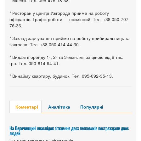
* Масаж. Тел. 095-475-18-38.
* Ресторан у центрі Ужгорода прийме на роботу
офіціантів. Графік роботи — позмінний. Тел. +38 050-707-
76-36.
* Заклад харчування прийме на роботу прибиральниць та
завгоспа. Тел. +38 050-414-44-30.
* Видам в оренду 1-, 2- та 3-кімн. кв. за ціною від 6 тис.
грн. Тел. 050-814-94-41.
* Винайму квартиру, будинок. Тел. 095-092-35-13.
Коментарі
Аналітика
Популярні
На Перечинщині внаслідок зіткнення двох легковиків постраждали двоє
людей
Ну дуже актуальна інформація....