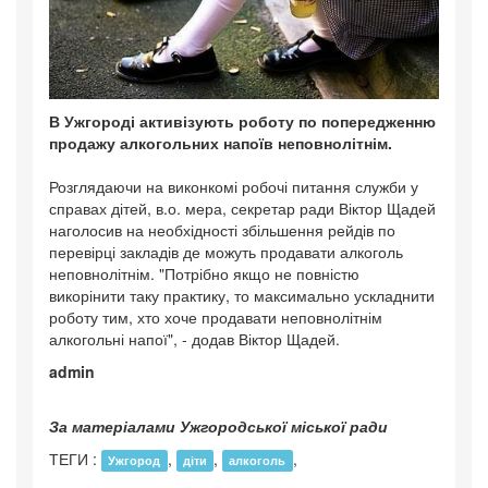
В Ужгороді активізують роботу по попередженню
продажу алкогольних напоїв неповнолітнім.
Розглядаючи на виконкомі робочі питання служби у
справах дітей, в.о. мера, секретар ради Віктор Щадей
наголосив на необхідності збільшення рейдів по
перевірці закладів де можуть продавати алкоголь
неповнолітнім. "Потрібно якщо не повністю
викорінити таку практику, то максимально ускладнити
роботу тим, хто хоче продавати неповнолітнім
алкогольні напої", - додав Віктор Щадей.
admin
За матеріалами Ужгородської міської ради
ТЕГИ :
,
,
,
Ужгород
діти
алкоголь