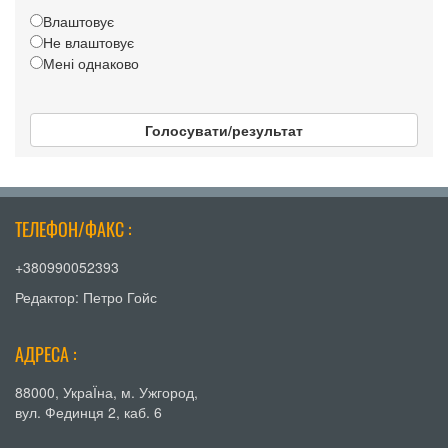
Влаштовує
Не влаштовує
Мені однаково
Голосувати/результат
ТЕЛЕФОН/ФАКС :
+380990052393
Редактор: Петро Гойс
АДРЕСА :
88000, УкраЇна, м. Ужгород,
вул. Фединця 2, каб. 6