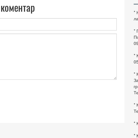
 коментар
*
ла
*
По
0
* 
0
* 
За
гр
Те
* 
Те
* 
* 