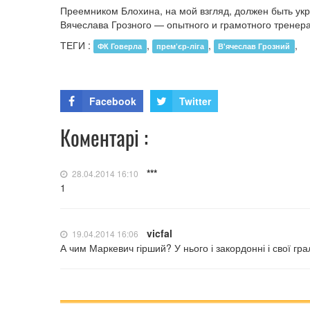
Преемником Блохина, на мой взгляд, должен быть ук
Вячеслава Грозного — опытного и грамотного трене
ТЕГИ :
,
,
,
ФК Говерла
прем’єр-ліга
В'ячеслав Грозний
Facebook
Twitter
Коментарі :
***
28.04.2014 16:10
1
vicfal
19.04.2014 16:06
А чим Маркевич гірший? У нього і закордонні і свої гр