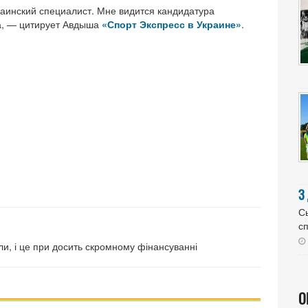
раинский специалист. Мне видится кандидатура
ра, — цитирует Авдыша
«Спорт Экспресс в Украине»
.
З
Сь
сп
али, і це при досить скромному фінансуванні
О