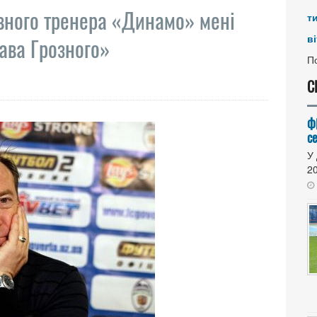
вного тренера «Динамо» мені
т
ві
ава Грозного»
По
С
Ф
се
У 
20