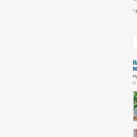
* 
Н
п
Ну