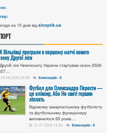
иск:
тер:
года на 10 днів від
sinoptik.ua
ПОРТ
К Вільхівці програли в першому матчі нового
зону Другої ліги
Другій лізі Чемпіонату України стартував сезон 2026-
27....
03.08.2026 23:08
Коменарів - 0
Футбол для Олександра Перести —
це еліксир, Або Не святі горшки
ліплять
Відомому закарпатському футболісту
та футбольному функціонеру
виповнилося 65 років....
31.07.2026 14:59
Коменарів - 0