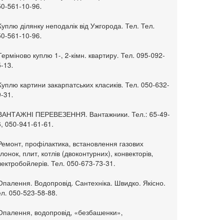
50-561-10-96.
Куплю ділянку неподалік від Ужгорода. Тел. Тел.
50-561-10-96.
Терміново куплю 1-, 2-кімн. квартиру. Тел. 095-092-
-13.
Куплю картини закарпатських класиків. Тел. 050-632-
-31.
 ВАНТАЖНІ ПЕРЕВЕЗЕННЯ. Вантажники. Тел.: 65-49-
, 050-941-61-61.
Ремонт, профілактика, встановлення газових
лонок, плит, котлів (двоконтурних), конвекторів,
ектробойлерів. Тел. 050-673-73-31.
Опалення. Водопровід. Сантехніка. Швидко. Якісно.
л. 050-523-58-88.
 Опалення, водопровід, «безбашенки»,