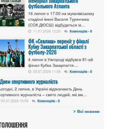
Меморіал закарпатського
футбольного Атланта
16 липня о 17:00 на мукачівському
стадіоні імені Василя Турянчика
(СОК ДЮСШ) відбудеться м...
11.07.2026 12:20
Коменарів - 0
ФК «Севлюш» переміг у фіналі
Кубку Закарпатської області з
футболу-2026
4 липня в Ужгороді відбувся 81-ий
фінал Кубка Закарпаття....
05.07.2026 11:06
Коменарів - 0
 Днем спортивного журналіста
огодні, 2 липня, в Україні відзначають День
ортивного журналіста – свято людей, які вм...
02.07.2026 10:59
Коменарів - 0
Всі новини
ГОЛОШЕННЯ