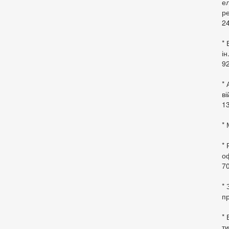
ел
ре
24
* 
ін
92
* 
в
13
* 
*
оф
70
*
пр
* 
ти