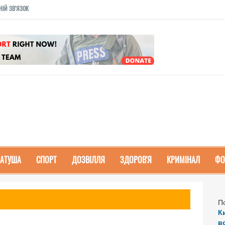
НІЙ ЗВ'ЯЗОК
РАТУША
СПОРТ
ДОЗВІЛЛЯ
ЗДОРОВ'Я
КРИМІНАЛ
ФО
П
К
в