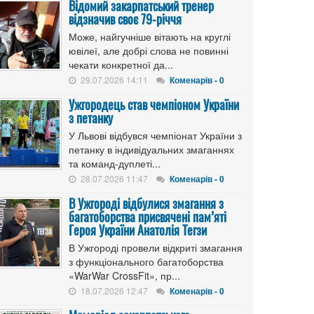
Відомий закарпатський тренер
відзначив своє 79-річчя
Може, найгучніше вітають на круглі
ювілеї, але добрі слова не повинні
чекати конкретної да...
29.07.2026 14:11
Коменарів - 0
Ужгородець став чемпіоном України
з петанку
У Львові відбувся чемпіонат України з
петанку в індивідуальних змаганнях
та команд-дуплеті...
28.07.2026 11:47
Коменарів - 0
В Ужгороді відбулися змагання з
багатоборства присвячені пам’яті
Героя України Анатолія Тегзи
В Ужгороді провели відкриті змагання
з функціонального багатоборства
«WarWar CrossFit», пр...
18.07.2026 12:47
Коменарів - 0