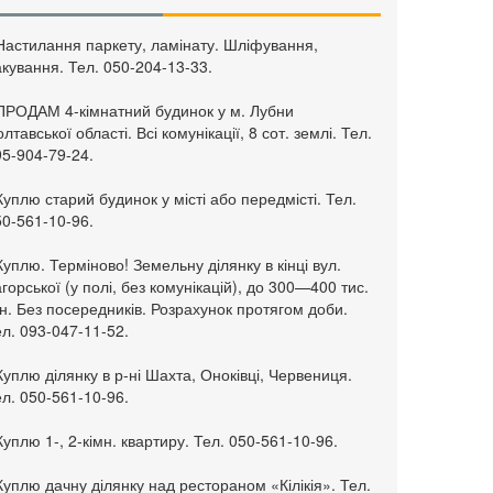
 Настилання паркету, ламінату. Шліфування,
кування. Тел. 050-204-13-33.
 ПРОДАМ 4-кімнатний будинок у м. Лубни
лтавської області. Всі комунікації, 8 сот. землі. Тел.
95-904-79-24.
Куплю старий будинок у місті або передмісті. Тел.
50-561-10-96.
Куплю. Терміново! Земельну ділянку в кінці вул.
горської (у полі, без комунікацій), до 300—400 тис.
н. Без посередників. Розрахунок протягом доби.
л. 093-047-11-52.
Куплю ділянку в р-ні Шахта, Оноківці, Червениця.
л. 050-561-10-96.
Куплю 1-, 2-кімн. квартиру. Тел. 050-561-10-96.
Куплю дачну ділянку над рестораном «Кілікія». Тел.