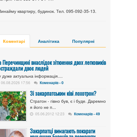
Винайму квартиру, будинок. Тел. 095-092-35-13.
Коментарі
Аналітика
Популярні
а Перечинщині внаслідок зіткнення двох легковиків
остраждали двоє людей
 дуже актуальна інформація....
06.08.2026 17:56
Коменарів - 0
Зі закарпатським ківі лохотрон?
Стратон - гівно був, є і буде. Даремно
я його не п...
05.06.2012 12:23
Коменарів - 49
Закарпатці вимагають покарати
коньячних баронів та повернути