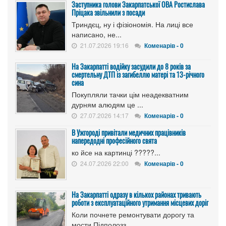
Заступника голови Закарпатської ОВА Ростислава
Пріцака звільнили з посади
Триндєц, ну і фізіономія. На лиці все
написано, не...
21.07.2026 19:16
Коменарів - 0
На Закарпатті водійку засудили до 8 років за
смертельну ДТП із загибеллю матері та 13-річного
сина
Покупляли тачки цім неадекватним
дурням алюдям це ...
27.07.2026 14:17
Коменарів - 0
В Ужгороді привітали медичних працівників
напередодні професійного свята
ко йсе на картинці ?????...
24.07.2026 22:00
Коменарів - 0
На Закарпатті одразу в кількох районах тривають
роботи з експлуатаційного утримання місцевих доріг
Коли почнете ремонтувати дорогу та
мости Підполозз...