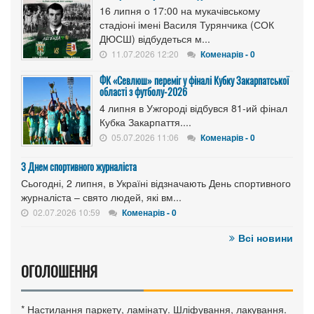
16 липня о 17:00 на мукачівському
стадіоні імені Василя Турянчика (СОК
ДЮСШ) відбудеться м...
11.07.2026 12:20
Коменарів - 0
ФК «Севлюш» переміг у фіналі Кубку Закарпатської
області з футболу-2026
4 липня в Ужгороді відбувся 81-ий фінал
Кубка Закарпаття....
05.07.2026 11:06
Коменарів - 0
З Днем спортивного журналіста
Сьогодні, 2 липня, в Україні відзначають День спортивного
журналіста – свято людей, які вм...
02.07.2026 10:59
Коменарів - 0
Всі новини
ОГОЛОШЕННЯ
* Настилання паркету, ламінату. Шліфування, лакування.