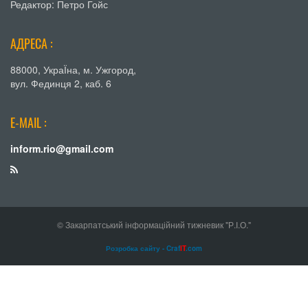
Редактор: Петро Гойс
АДРЕСА :
88000, УкраЇна, м. Ужгород,
вул. Фединця 2, каб. 6
E-MAIL :
inform.rio@gmail.com
© Закарпатський інформаційний тижневик "Р.І.О."
Розробка сайту - Craf
IT
.com