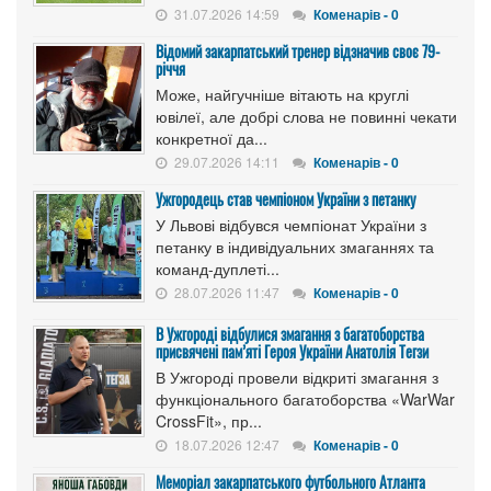
31.07.2026 14:59
Коменарів - 0
Відомий закарпатський тренер відзначив своє 79-
річчя
Може, найгучніше вітають на круглі
ювілеї, але добрі слова не повинні чекати
конкретної да...
29.07.2026 14:11
Коменарів - 0
Ужгородець став чемпіоном України з петанку
У Львові відбувся чемпіонат України з
петанку в індивідуальних змаганнях та
команд-дуплеті...
28.07.2026 11:47
Коменарів - 0
В Ужгороді відбулися змагання з багатоборства
присвячені пам’яті Героя України Анатолія Тегзи
В Ужгороді провели відкриті змагання з
функціонального багатоборства «WarWar
CrossFit», пр...
18.07.2026 12:47
Коменарів - 0
Меморіал закарпатського футбольного Атланта