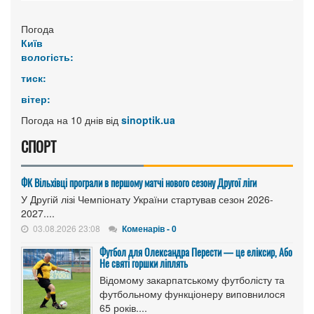
Погода
Київ
вологість:
тиск:
вітер:
Погода на 10 днів від
sinoptik.ua
СПОРТ
ФК Вільхівці програли в першому матчі нового сезону Другої ліги
У Другій лізі Чемпіонату України стартував сезон 2026-
2027....
03.08.2026 23:08
Коменарів - 0
Футбол для Олександра Перести — це еліксир, Або
Не святі горшки ліплять
Відомому закарпатському футболісту та
футбольному функціонеру виповнилося
65 років....