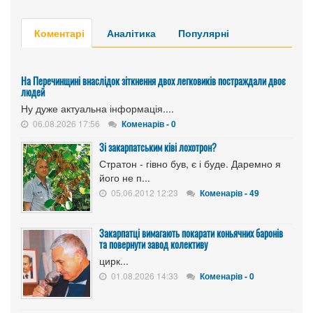
Коментарі
Аналітика
Популярні
На Перечинщині внаслідок зіткнення двох легковиків постраждали двоє
людей
Ну дуже актуальна інформація....
06.08.2026 17:56
Коменарів - 0
Зі закарпатським ківі лохотрон?
Стратон - гівно був, є і буде. Даремно я
його не п...
05.06.2012 12:23
Коменарів - 49
Закарпатці вимагають покарати коньячних баронів
та повернути завод колективу
цирк...
01.08.2026 14:33
Коменарів - 0