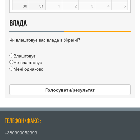
30
31
1
2
3
4
5
ВЛАДА
Чи влаштовує вас влада в Україні?
Влаштовує
Не влаштовує
Мені однаково
Голосувати/результат
ТЕЛЕФОН/ФАКС :
+380990052393