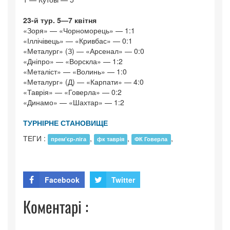
23-й тур. 5—7 квітня
«Зоря» — «Чорноморець» — 1:1
«Іллічівець» — «Кривбас» — 0:1
«Металург» (З) — «Арсенал» — 0:0
«Дніпро» — «Ворскла» — 1:2
«Металіст» — «Волинь» — 1:0
«Металург» (Д) — «Карпати» — 4:0
«Таврія» — «Говерла» — 0:2
«Динамо» — «Шахтар» — 1:2
ТУРНІРНЕ СТАНОВИЩЕ
ТЕГИ :
,
,
,
прем’єр-ліга
фк таврія
ФК Говерла
Facebook
Twitter
Коментарі :