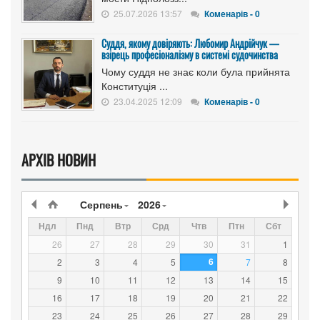
25.07.2026 13:57
Коменарів - 0
Суддя, якому довіряють: Любомир Андрійчук —
взірець професіоналізму в системі судочинства
Чому суддя не знає коли була прийнята
Конституція ...
23.04.2025 12:09
Коменарів - 0
АРХІВ НОВИН
Серпень
2026
Ндл
Пнд
Втр
Срд
Чтв
Птн
Сбт
26
27
28
29
30
31
1
6
2
3
4
5
7
8
9
10
11
12
13
14
15
16
17
18
19
20
21
22
23
24
25
26
27
28
29