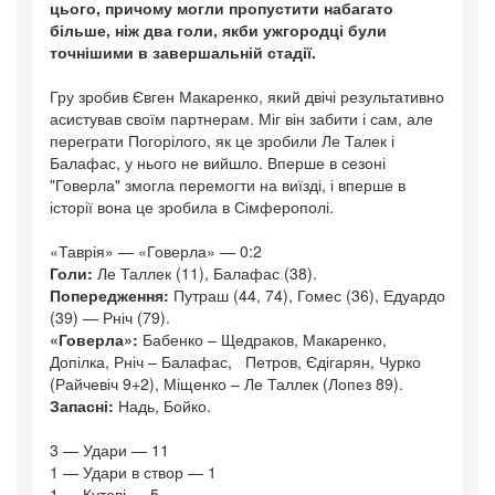
цього, причому могли пропустити набагато
більше, ніж два голи, якби ужгородці були
точнішими в завершальній стадії.
Гру зробив Євген Макаренко, який двічі результативно
асистував своїм партнерам. Міг він забити і сам, але
переграти Погорілого, як це зробили Ле Талек і
Балафас, у нього не вийшло. Вперше в сезоні
"Говерла" змогла перемогти на виїзді, і вперше в
історії вона це зробила в Сімферополі.
«Таврія» — «Говерла» — 0:2
Голи:
Ле Таллек (11), Балафас (38).
Попередження:
Путраш (44, 74), Гомес (36), Едуардо
(39) — Рніч (79).
«Говерла»:
Бабенко – Щедраков, Макаренко,
Допілка, Рніч – Балафас, Петров, Єдігарян, Чурко
(Райчевіч 9+2), Міщенко – Ле Таллек (Лопез 89).
Запасні:
Надь, Бойко.
3 — Удари — 11
1 — Удари в створ — 1
1 — Кутові — 5