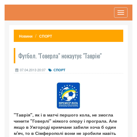
Toggle
navigati
Новини
СПОРТ
Футбол. "Говерла" нокаутує "Таврію"
07.04.2013 20:07
СПОРТ
"Таврія", як і в матчі першого кола, не змогла
чинити "Говерлі" ніякого опору і програла. Але
якщо в Ужгороді кримчани забили хоча б один
м'яч, то в Сімферополі вони не зробили навіть