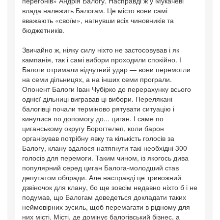
перегонів» Андрія Балогу. Насправді ж у Мукачеві
влада належить Балогам. Це місто вони самі
вважають «своїм», нагнувши всіх чиновників та
бюджетників.
Звичайно ж, ніяку силу ніхто не застосовував і як
кампанія, так і самі вибори проходили спокійно. І
Балоги отримали відчутний удар — вони перемогли
на семи дільницях, а на інших семи програли.
Опонент Балоги Іван Чубірко до перерахунку всього
однієї дільниці вигравав ці вибори. Перелякані
балогівці почали терміново рятувати ситуацію і
кинулися по допомогу до... циган. І саме по
циганському округу Борогтелеп, коли барон
організував потрібну явку та кількість голосів за
Балогу, клану вдалося натягнути такі необхідні 300
голосів для перемоги. Таким чином, із якогось дива
популярний серед циган Балога-молодший став
депутатом облради. Але насправді це тривожний
дзвіночок для клану, бо ще зовсім недавно ніхто б і не
подумав, що Балогам доведеться докладати таких
неймовірних зусиль, щоб перемагати в рідному для
них місті. Місті, де домінує балогівський бізнес, а