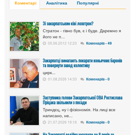
Коментарі
Аналітика
Популярні
Зі закарпатським ківі лохотрон?
Стратон - гівно був, є і буде. Даремно я
його не п...
05.06.2012 12:23
Коменарів - 49
Закарпатці вимагають покарати коньячних баронів
та повернути завод колективу
цирк...
01.08.2026 14:33
Коменарів - 0
Заступника голови Закарпатської ОВА Ростислава
Пріцака звільнили з посади
Триндєц, ну і фізіономія. На лиці все
написано, не...
21.07.2026 19:16
Коменарів - 0
На Закарпатті водійку засудили до 8 років за