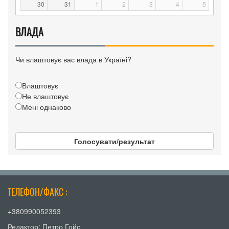
30
31
1
2
3
4
5
ВЛАДА
Чи влаштовує вас влада в Україні?
Влаштовує
Не влаштовує
Мені однаково
Голосувати/результат
ТЕЛЕФОН/ФАКС :
+380990052393
Редактор: Петро Гойс