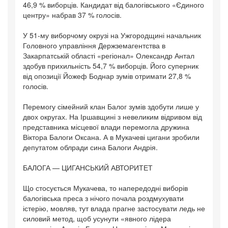
46,9 % виборців. Кандидат від балогівського «Єдиного
центру» набрав 37 % голосів.
У 51-му виборчому окрузі на Ужгородщині начальник
Головного управління Держземагентства в
Закарпатській області «регіонал» Олександр Антал
здобув прихильність 54,7 % виборців. Його суперник
від опозиції Йожеф Боднар зумів отримати 27,8 %
голосів.
Перемогу сімейний клан Балог зумів здобути лише у
двох округах. На Іршавщині з невеликим відривом від
представника місцевої влади перемогла дружина
Віктора Балоги Оксана. А в Мукачеві цигани зробили
депутатом облради сина Балоги Андрія.
БАЛОГА — ЦИГАНСЬКИЙ АВТОРИТЕТ
Що стосується Мукачева, то напередодні виборів
балогівська преса з нічого почала роздмухувати
істерію, мовляв, тут влада прагне застосувати ледь не
силовий метод, щоб усунути «явного лідера