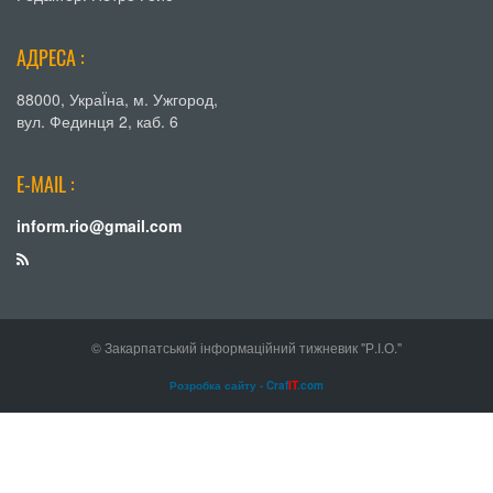
АДРЕСА :
88000, УкраЇна, м. Ужгород,
вул. Фединця 2, каб. 6
E-MAIL :
inform.rio@gmail.com
© Закарпатський інформаційний тижневик "Р.І.О."
Розробка сайту - Craf
IT
.com