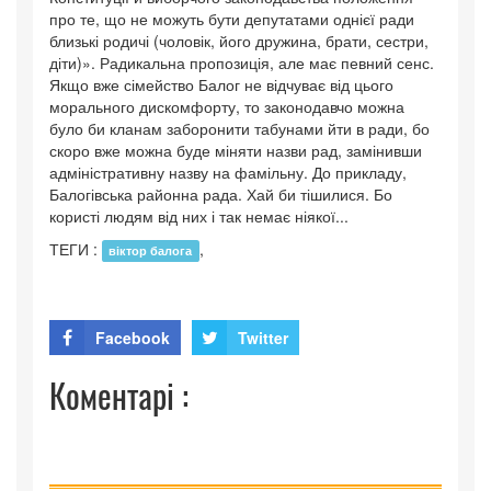
про те, що не можуть бути депутатами однієї ради
близькі родичі (чоловік, його дружина, брати, сестри,
діти)». Радикальна пропозиція, але має певний сенс.
Якщо вже сімейство Балог не відчуває від цього
морального дискомфорту, то законодавчо можна
було би кланам заборонити табунами йти в ради, бо
скоро вже можна буде міняти назви рад, замінивши
адміністративну назву на фамільну. До прикладу,
Балогівська районна рада. Хай би тішилися. Бо
користі людям від них і так немає ніякої...
ТЕГИ :
,
віктор балога
Facebook
Twitter
Коментарі :