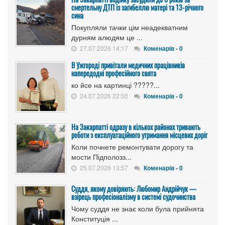
смертельну ДТП із загибеллю матері та 13-річного
сина
Покупляли тачки цім неадекватним
дурням алюдям це ...
27.07.2026 14:17
Коменарів - 0
В Ужгороді привітали медичних працівників
напередодні професійного свята
ко йсе на картинці ?????...
24.07.2026 22:00
Коменарів - 0
На Закарпатті одразу в кількох районах тривають
роботи з експлуатаційного утримання місцевих доріг
Коли почнете ремонтувати дорогу та
мости Підполозз...
25.07.2026 13:57
Коменарів - 0
Суддя, якому довіряють: Любомир Андрійчук —
взірець професіоналізму в системі судочинства
Чому суддя не знає коли була прийнята
Конституція ...