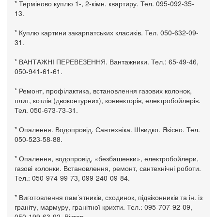
* Терміново куплю 1-, 2-кімн. квартиру. Тел. 095-092-35-
13.
* Куплю картини закарпатських класиків. Тел. 050-632-09-
31.
* ВАНТАЖНІ ПЕРЕВЕЗЕННЯ. Вантажники. Тел.: 65-49-46,
050-941-61-61.
* Ремонт, профілактика, встановлення газових колонок,
плит, котлів (двоконтурних), конвекторів, електробойлерів.
Тел. 050-673-73-31.
* Опалення. Водопровід. Сантехніка. Швидко. Якісно. Тел.
050-523-58-88.
* Опалення, водопровід, «безбашенки», електробойлери,
газові колонки. Встановлення, ремонт, сантехнічні роботи.
Тел.: 050-974-99-73, 099-240-09-84.
* Виготовлення пам’ятників, сходинок, підвіконників та ін. із
граніту, мармуру, гранітної крихти. Тел.: 095-707-92-09,
050-199-63-92, Віктор.