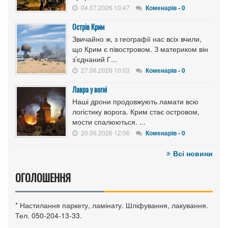
04.07.2026 10:47
Коменарів - 0
Острів Крим
Звичайно ж, з географії нас всіх вчили,
що Крим є півостровом. З материком він
з’єднаний Г...
27.06.2026 10:03
Коменарів - 0
Лавра у вогні
Наші дрони продовжують ламати всю
логістику ворога. Крим стає островом,
мости спалюються. ...
20.06.2026 12:06
Коменарів - 0
Всі новини
ОГОЛОШЕННЯ
* Настилання паркету, ламінату. Шліфування, лакування.
Тел. 050-204-13-33.