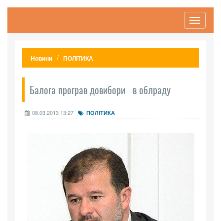
Toggle
navigati
Новини
ПОЛІТИКА
Балога програв довибори в облраду
08.03.2013 13:27
ПОЛІТИКА