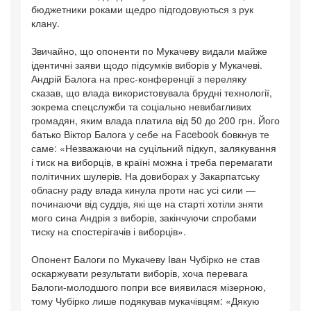
бюджетники роками щедро підгодовуються з рук
клану.
Звичайно, що опоненти по Мукачеву видали майже
ідентичні заяви щодо підсумків виборів у Мукачеві.
Андрій Балога на прес-конференції з переляку
сказав, що влада використовувала брудні технології,
зокрема спецслужби та соціально невибагливих
громадян, яким влада платила від 50 до 200 грн. Його
батько Віктор Балога у себе на Facebook бовкнув те
саме: «Незважаючи на суцільний підкуп, залякування
і тиск на виборців, в країні можна і треба перемагати
політичних шулерів. На довиборах у Закарпатську
обласну раду влада кинула проти нас усі сили —
починаючи від суддів, які ще на старті хотіли зняти
мого сина Андрія з виборів, закінчуючи спробами
тиску на спостерігачів і виборців».
Опонент Балоги по Мукачеву Іван Чубірко не став
оскаржувати результати виборів, хоча перевага
Балоги-молодшого попри все виявилася мізерною,
тому Чубірко лише подякував мукачівцям: «Дякую