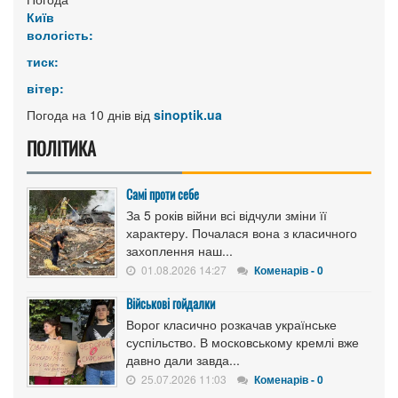
Київ
вологість:
тиск:
вітер:
Погода на 10 днів від
sinoptik.ua
ПОЛІТИКА
Самі проти себе
За 5 років війни всі відчули зміни її
характеру. Почалася вона з класичного
захоплення наш...
01.08.2026 14:27
Коменарів - 0
Військові гойдалки
Ворог класично розкачав українське
суспільство. В московському кремлі вже
давно дали завда...
25.07.2026 11:03
Коменарів - 0