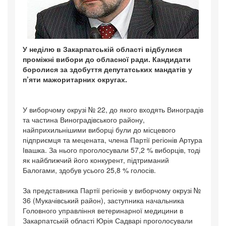
У неділю в Закарпатській області відбулися
проміжні вибори до обласної ради. Кандидати
боролися за здобуття депутатських мандатів у
п’яти мажоритарних округах.
У виборчому окрузі № 22, до якого входять Виноградів
та частина Виноградівського району,
найприхильнішими виборці були до місцевого
підприємця та мецената, члена Партії регіонів Артура
Івашка. За нього проголосували 57,2 % виборців, тоді
як найближчий його конкурент, підтриманий
Балогами, здобув усього 25,8 % голосів.
За представника Партії регіонів у виборчому окрузі №
36 (Мукачівський район), заступника начальника
Головного управління ветеринарної медицини в
Закарпатській області Юрія Садварі проголосували