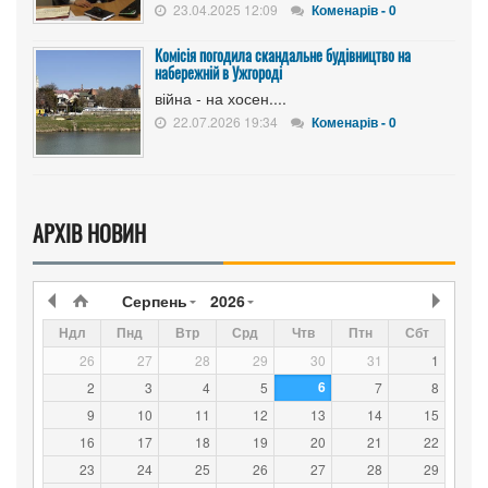
23.04.2025 12:09
Коменарів - 0
Комісія погодила скандальне будівництво на
набережній в Ужгороді
війна - на хосен....
22.07.2026 19:34
Коменарів - 0
АРХІВ НОВИН
Серпень
2026
Ндл
Пнд
Втр
Срд
Чтв
Птн
Сбт
26
27
28
29
30
31
1
6
2
3
4
5
7
8
9
10
11
12
13
14
15
16
17
18
19
20
21
22
23
24
25
26
27
28
29