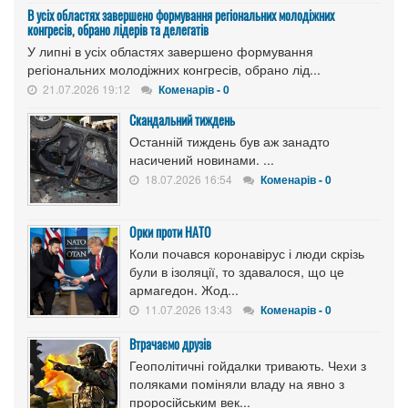
В усіх областях завершено формування регіональних молодіжних
конгресів, обрано лідерів та делегатів
У липні в усіх областях завершено формування
регіональних молодіжних конгресів, обрано лід...
21.07.2026 19:12
Коменарів - 0
Скандальний тиждень
Останній тиждень був аж занадто
насичений новинами. ...
18.07.2026 16:54
Коменарів - 0
Орки проти НАТО
Коли почався коронавірус і люди скрізь
були в ізоляції, то здавалося, що це
армагедон. Жод...
11.07.2026 13:43
Коменарів - 0
Втрачаємо друзів
Геополітичні гойдалки тривають. Чехи з
поляками поміняли владу на явно з
проросійським век...