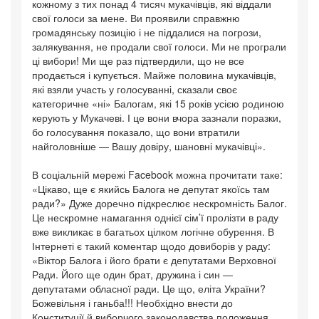
кожному з тих понад 4 тисяч мукачівців, які віддали
свої голоси за мене. Ви проявили справжню
громадянську позицію і не піддалися на погрози,
залякування, не продали свої голоси. Ми не програли
ці вибори! Ми ще раз підтвердили, що не все
продається і купується. Майже половина мукачівців,
які взяли участь у голосуванні, сказали своє
категоричне «ні» Балогам, які 15 років усією родиною
керують у Мукачеві. І це вони вчора зазнали поразки,
бо голосування показало, що вони втратили
найголовніше — Вашу довіру, шановні мукачівці».
В соціальній мережі Facebook можна прочитати таке:
«Цікаво, ще є якийсь Балога не депутат якоїсь там
ради?» Дуже доречно підкреслює нескромність Балог.
Це нескромне намагання однієї сім’ї пролізти в раду
вже викликає в багатьох цілком логічне обурення. В
Інтернеті є такий коментар щодо довиборів у раду:
«Віктор Балога і його брати є депутатами Верховної
Ради. Його ще один брат, дружина і син —
депутатами обласної ради. Це що, еліта України?
Божевільня і ганьба!!! Необхідно внести до
Конституції й виборчого законодавства положення