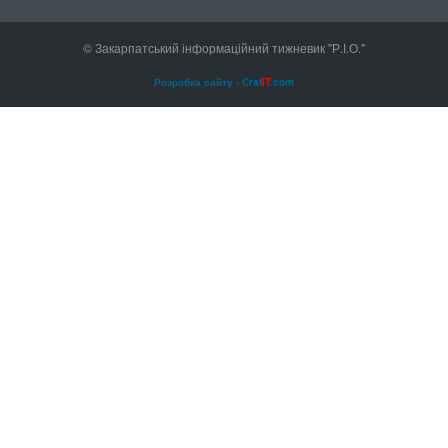
© Закарпатський інформаційний тижневик "Р.І.О."
Розробка сайту - Craf
IT
.com