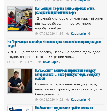
На Рахівщині 12-річна дитина отримала опіки,
розбираючи піротехнічний виріб
12-річний хлопець отримав термічні опіки
під час розбирання піротехнічного
виробу, який ра...
07.08.2026 11:35
Коменарів - 0
На Перечинщині внаслідок зіткнення двох легковиків постраждали двоє
людей
У ДТП, що сталася поблизу Перечина постраждали двоє
людей: 64-річна жінка та 63-річний чол...
06.08.2026 17:56
Коменарів - 0
На Закарпатті визначили переможців конкурсу
ветеранських ГО, яких фінансуватимуть з бюджету
області
Визначили переможців конкурсу серед
ветеранських громадських організацій та
благодійних фо...
06.08.2026 14:52
Коменарів - 0
На Закарпатті продовжили прийом заявок на