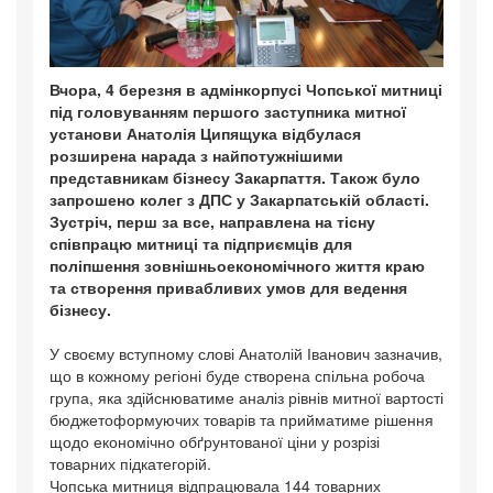
Вчора, 4 березня в адмінкорпусі Чопської митниці
під головуванням першого заступника митної
установи Анатолія Ципящука відбулася
розширена нарада з найпотужнішими
представникам бізнесу Закарпаття. Також було
запрошено колег з ДПС у Закарпатській області.
Зустріч, перш за все, направлена на тісну
співпрацю митниці та підприємців для
поліпшення зовнішньоекономічного життя краю
та створення привабливих умов для ведення
бізнесу.
У своєму вступному слові Анатолій Іванович зазначив,
що в кожному регіоні буде створена спільна робоча
група, яка здійснюватиме аналіз рівнів митної вартості
бюджетоформуючих товарів та прийматиме рішення
щодо економічно обґрунтованої ціни у розрізі
товарних підкатегорій.
Чопська митниця відпрацювала 144 товарних