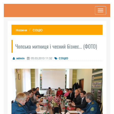
Toggle
navigati
Новини
СОЦІО
Чопська митниця і чесний бізнес... (ФОТО)
05.03.2013 11:32
admin
СОЦІО