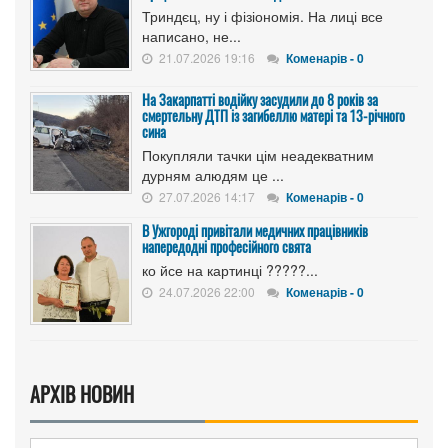
Триндєц, ну і фізіономія. На лиці все
написано, не...
21.07.2026 19:16
Коменарів - 0
На Закарпатті водійку засудили до 8 років за
смертельну ДТП із загибеллю матері та 13-річного
сина
Покупляли тачки цім неадекватним
дурням алюдям це ...
27.07.2026 14:17
Коменарів - 0
В Ужгороді привітали медичних працівників
напередодні професійного свята
ко йсе на картинці ?????...
24.07.2026 22:00
Коменарів - 0
АРХІВ НОВИН