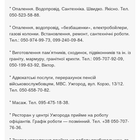
* Опалення. Водопровід. Сантехніка. Швидко. Якісно. Тел.
050-523-58-88.
* Опалення, водопровід, «безбашенки», електробойлери,
газові колонки. Встановлення, ремонт, сантехнічні роботи.
Тел.: 050-974-99-73, 099-240-09-84.
* Виготовлення пам’ятників, сходинок, підвіконників та ін. із
граніту, мармуру, гранітної крихти. Тел.: 095-707-92-09,
050-199-63-92, Віктор.
* Адвокатські послуги, перерахунок пенсій
військовослужбовцям, МВС. Ужгород, вул. Корзо, 13/12.
Тел. 050-658-70-82.
* Масаж. Тел. 095-475-18-38.
* Ресторан у центрі Ужгорода прийме на роботу
офіціантів. Графік роботи — позмінний. Тел. +38 050-707-
76-36.
* Заклад харчування прийме на роботу прибиральниць та