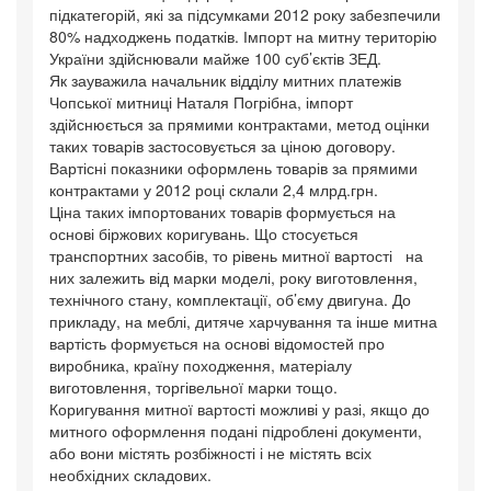
підкатегорій, які за підсумками 2012 року забезпечили
80% надходжень податків. Імпорт на митну територію
України здійснювали майже 100 суб’єктів ЗЕД.
Як зауважила начальник відділу митних платежів
Чопської митниці Наталя Погрібна, імпорт
здійснюється за прямими контрактами, метод оцінки
таких товарів застосовується за ціною договору.
Вартісні показники оформлень товарів за прямими
контрактами у 2012 році склали 2,4 млрд.грн.
Ціна таких імпортованих товарів формується на
основі біржових коригувань. Що стосується
транспортних засобів, то рівень митної вартості на
них залежить від марки моделі, року виготовлення,
технічного стану, комплектації, об’єму двигуна. До
прикладу, на меблі, дитяче харчування та інше митна
вартість формується на основі відомостей про
виробника, країну походження, матеріалу
виготовлення, торгівельної марки тощо.
Коригування митної вартості можливі у разі, якщо до
митного оформлення подані підроблені документи,
або вони містять розбіжності і не містять всіх
необхідних складових.