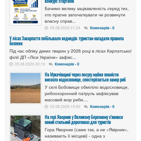
конкурс стартапів
Бачимо велику зацікавленість серед тих,
хто прагне започаткувати чи розвинути
власну справ...
05.08.2026 21:24
Коменарів - 0
У лісах Закарпаття побільшало ведмедів: туристам нагадали правила
безпеки
Під час обліку диких тварин у 2026 році в лісах Карпатської
філії ДП «Ліси України» зафікс...
05.08.2026 20:19
Коменарів - 0
На Мукачівщині через посуху майже повністю
висохло водосховище, спостерігається замор риб
У селі Бобовище обміліло водосховище,
рибоохоронний патруль зафіксував
масовий мор риби....
05.08.2026 15:50
Коменарів - 0
На горі Яворник у Великому Березному з’явився
новий стильний дороговказ для туристів
Гора Яворник (саме так, а не «Явірник»,
називають її місцеві) - одна з