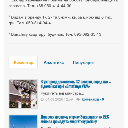
завгоспа. Тел. +38 050-414-44-30.
* Видам в оренду 1-, 2- та 3-кімн. кв. за ціною від 6 тис.
грн. Тел. 050-814-94-41.
* Винайму квартиру, будинок. Тел. 095-092-35-13.
Коментарі
Аналітика
Популярні
В Ужгороді демонтують 32 вивіски, серед них –
відомої кав'ярні «Shtefanyo V&V»
Руки геть від майстра...
04.08.2026 12:59
Коменарів - 0
Два роки першому вітряку Закарпаття: як ВЕС
змінила громаду та енергетику регіону
До 22го Закарпаття нікому не треба було