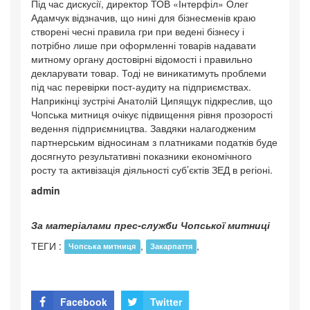
Під час дискусії, директор ТОВ «Інтерфіл» Олег
Адамчук відзначив, що нині для бізнесменів краю
створені чесні правила гри при ведені бізнесу і
потрібно лише при оформленні товарів надавати
митному органу достовірні відомості і правильно
декларувати товар. Тоді не виникатимуть проблеми
під час перевірки пост-аудиту на підприємствах.
Наприкінці зустрічі Анатолій Ципящук підкреслив, що
Чопська митниця очікує підвищення рівня прозорості
ведення підприємництва. Завдяки налагодженим
партнерським відносинам з платниками податків буде
досягнуто результативні показники економічного
росту та активізація діяльності суб’єктів ЗЕД в регіоні.
admin
За матеріалами прес-служби Чопської митниці
ТЕГИ :
,
,
Чопська митниця
Закарпаття
Facebook
Twitter