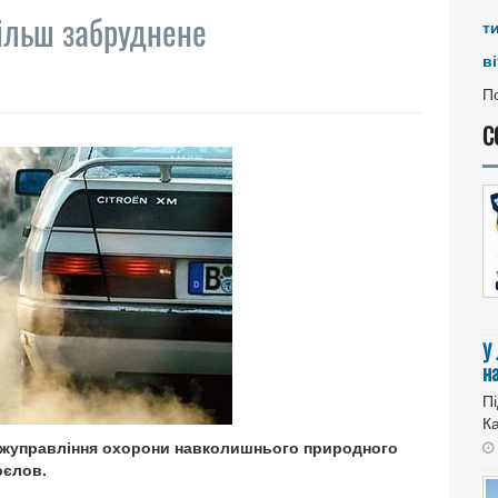
більш забруднене
т
ві
По
С
У
н
Пі
Ка
ержуправління охорони навколишнього природного
рєлов.