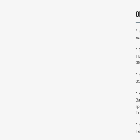
О
*
ла
*
По
0
* 
0
* 
За
гр
Те
* 
Те