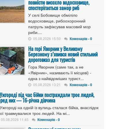
повністю висохло водосховище,
спостерігається замор риб
У селі Бобовище обміліло
водосховище, рибоохоронний
патруль зафіксував масовий мор
риби....
05.08.2026 15:50
Коменарів - 0
На горі Яворник у Великому
Березному з’явився новий стильний
дороговказ для туристів
Гора Яворник (саме так, а не
«Явірник», називають її місцеві) -
одна з найвідоміших турист...
05.08.2026 13:21
Коменарів - 0
 Ужгороді під час бійки постраждали троє людей,
еред них — 16-річна дівчина
Ужгороді на одній із вулиць сталася бійка, внаслідок
ої травмувалися троє людей. На мі...
05.08.2026 11:45
Коменарів - 0