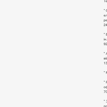
Те
*
ел
ре
24
* 
ін
92
* 
в
13
* 
*
оф
70
*
пр