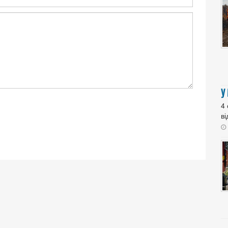
У
4
ві