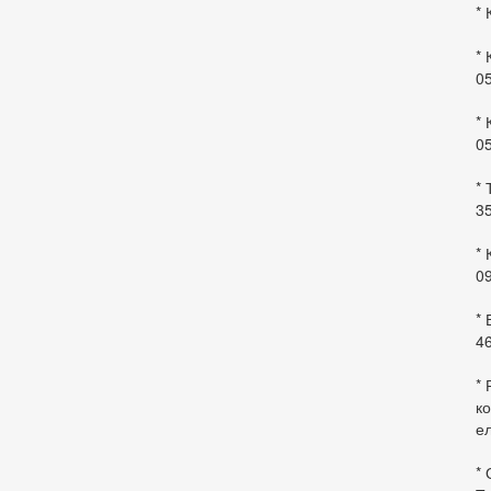
* 
* 
0
* 
0
* 
35
* 
09
*
46
* 
ко
ел
* 