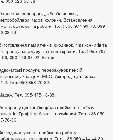
л. 050-523-58-88.
 Опалення, водопровід, «безбашенки»,
ектробойлери, газові колонки. Встановлення,
монт, сантехнічні роботи. Тел.: 050-974-99-73, 099-
0-09-84.
Виготовлення пам’ятників, сходинок, підвіконників та
. із граніту, мармуру, гранітної крихти. Тел.: 095-707-
-09, 050-199-63-92, Віктор.
Адвокатські послуги, перерахунок пенсій
ійськовослужбовцям, МВС. Ужгород, вул. Корзо,
/12. Тел. 050-658-70-82.
Масаж. Тел. 095-475-18-38.
 Ресторан у центрі Ужгорода прийме на роботу
іціантів. Графік роботи — позмінний. Тел. +38 050-
7-76-36.
 Заклад харчування прийме на роботу
ибиральниць та завгоспа. Тел. +38 050-414-44-30.