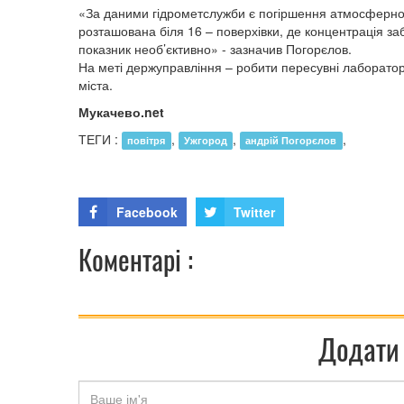
«За даними гідрометслужби є погіршення атмосферного п
розташована біля 16 – поверхівки, де концентрація з
показник необ’єктивно» - зазначив Погорєлов.
На меті держуправління – робити пересувні лабораторн
міста.
Мукачево.net
ТЕГИ :
,
,
,
повітря
Ужгород
андрій Погорєлов
Facebook
Twitter
Коментарі :
Додати