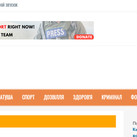
НІЙ ЗВ'ЯЗОК
РАТУША
СПОРТ
ДОЗВІЛЛЯ
ЗДОРОВ'Я
КРИМІНАЛ
ФО
П
К
в