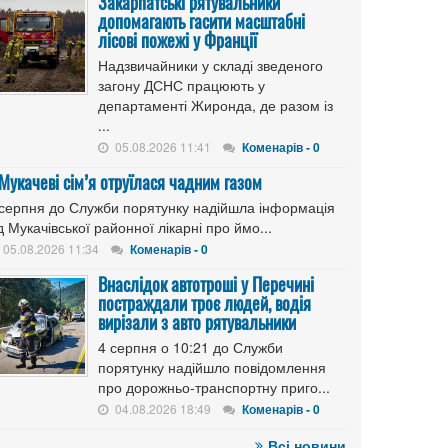
Закарпатські рятувальники
допомагають гасити масштабні
лісові пожежі у Франції
Надзвичайники у складі зведеного
загону ДСНС працюють у
департаменті Жиронда, де разом із
...
05.08.2026 11:41
Коменарів - 0
 Мукачеві сім’я отруїлася чадним газом
 серпня до Служби порятунку надійшла інформація
д Мукачівської районної лікарні про ймо...
05.08.2026 11:34
Коменарів - 0
Внаслідок автотроші у Перечині
постраждали троє людей, водія
вирізали з авто рятувальники
4 серпня о 10:21 до Служби
порятунку надійшло повідомлення
про дорожньо-транспортну приго...
04.08.2026 18:49
Коменарів - 0
Всі новини