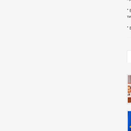
* 
ти
* 