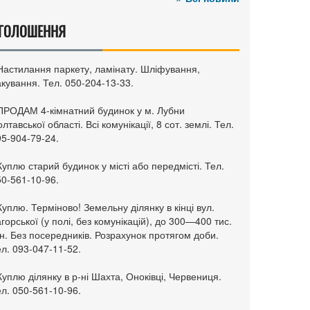
ГОЛОШЕННЯ
 Настилання паркету, ламінату. Шліфування,
кування. Тел. 050-204-13-33.
 ПРОДАМ 4-кімнатний будинок у м. Лубни
лтавської області. Всі комунікації, 8 сот. землі. Тел.
95-904-79-24.
Куплю старий будинок у місті або передмісті. Тел.
50-561-10-96.
Куплю. Терміново! Земельну ділянку в кінці вул.
горської (у полі, без комунікацій), до 300—400 тис.
н. Без посередників. Розрахунок протягом доби.
л. 093-047-11-52.
Куплю ділянку в р-ні Шахта, Оноківці, Червениця.
л. 050-561-10-96.