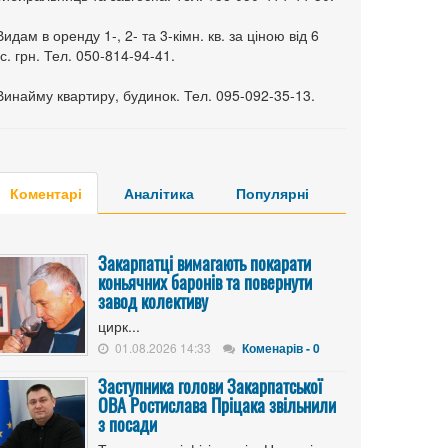
Видам в оренду 1-, 2- та 3-кімн. кв. за ціною від 6
с. грн. Тел. 050-814-94-41.
Винайму квартиру, будинок. Тел. 095-092-35-13.
Коментарі
Аналітика
Популярні
Закарпатці вимагають покарати
коньячних баронів та повернути
завод колективу
цирк...
01.08.2026 14:33
Коменарів - 0
Заступника голови Закарпатської
ОВА Ростислава Пріцака звільнили
з посади