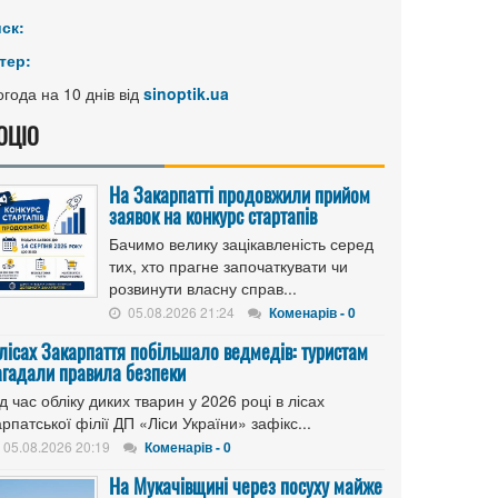
иск:
тер:
года на 10 днів від
sinoptik.ua
ОЦІО
На Закарпатті продовжили прийом
заявок на конкурс стартапів
Бачимо велику зацікавленість серед
тих, хто прагне започаткувати чи
розвинути власну справ...
05.08.2026 21:24
Коменарів - 0
 лісах Закарпаття побільшало ведмедів: туристам
агадали правила безпеки
д час обліку диких тварин у 2026 році в лісах
рпатської філії ДП «Ліси України» зафікс...
05.08.2026 20:19
Коменарів - 0
На Мукачівщині через посуху майже