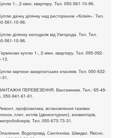
Куплю 1-, 2-кімн. квартиру. Тел. 050-561-10-96.
Куплю дачну ділянку над рестораном «Кілікія». Тел.
50-561-10-96.
Куплю ділянку неподалік від Ужгорода. Тел. Тел.
50-561-10-96.
Терміново куплю 1-, 2-кімн. квартиру. Тел. 095-092-
-13.
Куплю картини закарпатських класиків. Тел. 050-632-
-31.
 ВАНТАЖНІ ПЕРЕВЕЗЕННЯ. Вантажники. Тел.: 65-49-
, 050-941-61-61.
Ремонт, профілактика, встановлення газових
лонок, плит, котлів (двоконтурних), конвекторів,
ектробойлерів. Тел. 050-673-73-31.
Опалення. Водопровід. Сантехніка. Швидко. Якісно.