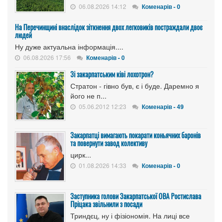
06.08.2026 14:12
Коменарів - 0
На Перечинщині внаслідок зіткнення двох легковиків постраждали двоє
людей
Ну дуже актуальна інформація....
06.08.2026 17:56
Коменарів - 0
Зі закарпатським ківі лохотрон?
Стратон - гівно був, є і буде. Даремно я
його не п...
05.06.2012 12:23
Коменарів - 49
Закарпатці вимагають покарати коньячних баронів
та повернути завод колективу
цирк...
01.08.2026 14:33
Коменарів - 0
Заступника голови Закарпатської ОВА Ростислава
Пріцака звільнили з посади
Триндєц, ну і фізіономія. На лиці все