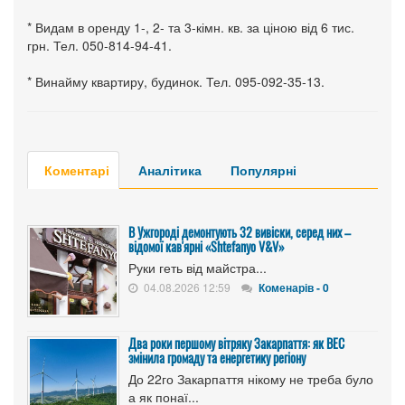
* Видам в оренду 1-, 2- та 3-кімн. кв. за ціною від 6 тис.
грн. Тел. 050-814-94-41.
* Винайму квартиру, будинок. Тел. 095-092-35-13.
Коментарі
Аналітика
Популярні
В Ужгороді демонтують 32 вивіски, серед них –
відомої кав'ярні «Shtefanyo V&V»
Руки геть від майстра...
04.08.2026 12:59
Коменарів - 0
Два роки першому вітряку Закарпаття: як ВЕС
змінила громаду та енергетику регіону
До 22го Закарпаття нікому не треба було
а як понаї...