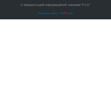
© Закарпатський інформаційний тижневик "Р.І.О."
Розробка сайту - Craf
IT
.com