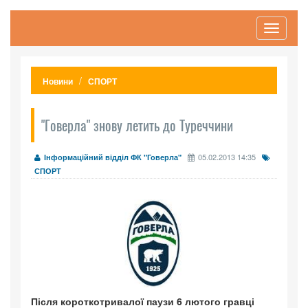
Toggle
navigati
Новини
СПОРТ
"Говерла" знову летить до Туреччини
05.02.2013 14:35
Інформаційний відділ ФК "Говерла"
СПОРТ
Після короткотривалої паузи 6 лютого гравці