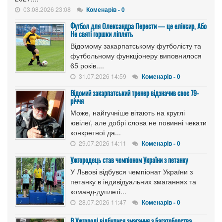
03.08.2026 23:08
Коменарів - 0
Футбол для Олександра Перести — це еліксир, Або
Не святі горшки ліплять
Відомому закарпатському футболісту та
футбольному функціонеру виповнилося
65 років....
31.07.2026 14:59
Коменарів - 0
Відомий закарпатський тренер відзначив своє 79-
річчя
Може, найгучніше вітають на круглі
ювілеї, але добрі слова не повинні чекати
конкретної да...
29.07.2026 14:11
Коменарів - 0
Ужгородець став чемпіоном України з петанку
У Львові відбувся чемпіонат України з
петанку в індивідуальних змаганнях та
команд-дуплеті...
28.07.2026 11:47
Коменарів - 0
В Ужгороді відбулися змагання з багатоборства