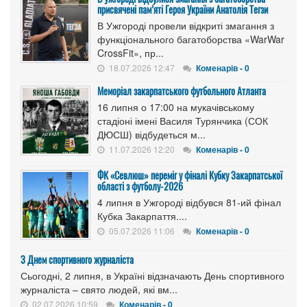
присвячені пам’яті Героя України Анатолія Тегзи
В Ужгороді провели відкриті змагання з
функціонального багатоборства «WarWar
CrossFit», пр...
18.07.2026 12:47
Коменарів - 0
Меморіал закарпатського футбольного Атланта
16 липня о 17:00 на мукачівському
стадіоні імені Василя Турянчика (СОК
ДЮСШ) відбудеться м...
11.07.2026 12:20
Коменарів - 0
ФК «Севлюш» переміг у фіналі Кубку Закарпатської
області з футболу-2026
4 липня в Ужгороді відбувся 81-ий фінал
Кубка Закарпаття....
05.07.2026 11:06
Коменарів - 0
З Днем спортивного журналіста
Сьогодні, 2 липня, в Україні відзначають День спортивного
журналіста – свято людей, які вм...
02.07.2026 10:59
Коменарів - 0