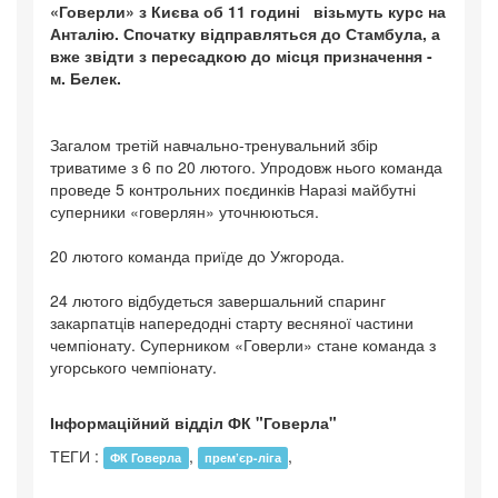
«Говерли» з Києва об 11 годині візьмуть курс на
Анталію. Спочатку відправляться до Стамбула, а
вже звідти з пересадкою до місця призначення -
м. Белек.
Загалом третій навчально-тренувальний збір
триватиме з 6 по 20 лютого. Упродовж нього команда
проведе 5 контрольних поєдинків Наразі майбутні
суперники «говерлян» уточнюються.
20 лютого команда приїде до Ужгорода.
24 лютого відбудеться завершальний спаринг
закарпатців напередодні старту весняної частини
чемпіонату. Суперником «Говерли» стане команда з
угорського чемпіонату.
Інформаційний відділ ФК "Говерла"
ТЕГИ :
,
,
ФК Говерла
прем’єр-ліга