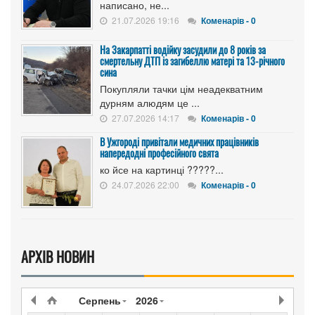
написано, не...
21.07.2026 19:16
Коменарів - 0
На Закарпатті водійку засудили до 8 років за
смертельну ДТП із загибеллю матері та 13-річного
сина
Покупляли тачки цім неадекватним
дурням алюдям це ...
27.07.2026 14:17
Коменарів - 0
В Ужгороді привітали медичних працівників
напередодні професійного свята
ко йсе на картинці ?????...
24.07.2026 22:00
Коменарів - 0
АРХІВ НОВИН
Серпень
2026