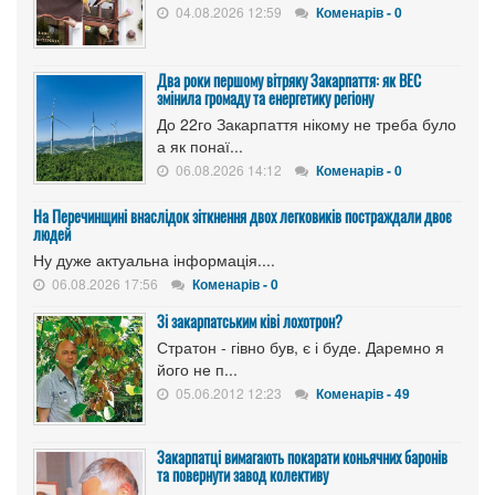
04.08.2026 12:59
Коменарів - 0
Два роки першому вітряку Закарпаття: як ВЕС
змінила громаду та енергетику регіону
До 22го Закарпаття нікому не треба було
а як понаї...
06.08.2026 14:12
Коменарів - 0
На Перечинщині внаслідок зіткнення двох легковиків постраждали двоє
людей
Ну дуже актуальна інформація....
06.08.2026 17:56
Коменарів - 0
Зі закарпатським ківі лохотрон?
Стратон - гівно був, є і буде. Даремно я
його не п...
05.06.2012 12:23
Коменарів - 49
Закарпатці вимагають покарати коньячних баронів
та повернути завод колективу