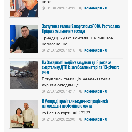
цирк...
01.08.2026 14:33
Коменарів - 0
Заступника голови Закарпатської ОВА Ростислава
Пріцака звільнили з посади
Триндєц, ну і фізіономія. На лиці все
написано, не...
21.07.2026 19:16
Коменарів - 0
На Закарпатті водійку засудили до 8 років за
смертельну ДТП із загибеллю матері та 13-річного
сина
Покупляли тачки цім неадекватним
дурням алюдям це ...
27.07.2026 14:17
Коменарів - 0
В Ужгороді привітали медичних працівників
напередодні професійного свята
ко йсе на картинці ?????...
24.07.2026 22:00
Коменарів - 0