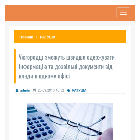
Toggle
navigati
Новини
РАТУША
Ужгородці зможуть швидше одержувати
інформацію та дозвільні документи від
влади в одному офісі
25.09.2013 10:52
admin
РАТУША