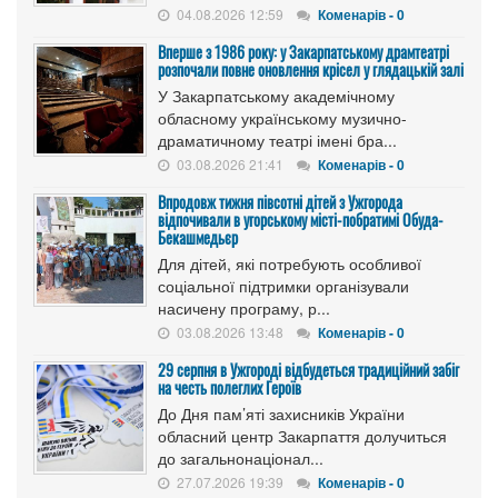
04.08.2026 12:59
Коменарів - 0
Вперше з 1986 року: у Закарпатському драмтеатрі
розпочали повне оновлення крісел у глядацькій залі
У Закарпатському академічному
обласному українському музично-
драматичному театрі імені бра...
03.08.2026 21:41
Коменарів - 0
Впродовж тижня півсотні дітей з Ужгорода
відпочивали в угорському місті-побратимі Обуда-
Бекашмедьєр
Для дітей, які потребують особливої
соціальної підтримки організували
насичену програму, р...
03.08.2026 13:48
Коменарів - 0
29 серпня в Ужгороді відбудеться традиційний забіг
на честь полеглих Героїв
До Дня пам’яті захисників України
обласний центр Закарпаття долучиться
до загальнонаціонал...
27.07.2026 19:39
Коменарів - 0