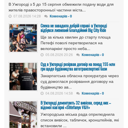
В Ужгороді з 5 до 15 серпня обмежили подачу води для
жителів правосторонньої частини міста...
07.08.2026 14:28
Коменарів - 0
Спека не завадила добрій справі: в Ужгороді
відбувся липневий благодійний Big City Ride
Ще за кілька хвилин до старту площа
Петефі поволі перетворилася на
велопаркінг просто неба...
05.08.2026 20:26
Коменарів - 0
Cуд в Ужгороді розірвав договір на понад 155 млн
грн щодо будівництва автотранспортної бази
Закарпатська обласна прокуратура через
суд домоглася розірвання договору на
будівництво ав...
04.08.2026 14:58
Коменарів - 0
В Ужгороді демонтують 32 вивіски, серед них –
відомої кав'ярні «Shtefanyo V&V»
Ужгородська міська рада оприлюднила
список вивісок, табличок, кронштейнів, які
встановили ...