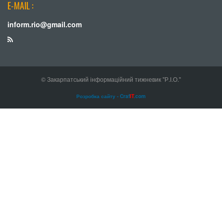
E-MAIL :
inform.rio@gmail.com
© Закарпатський інформаційний тижневик "Р.І.О."
Розробка сайту - Craf
IT
.com