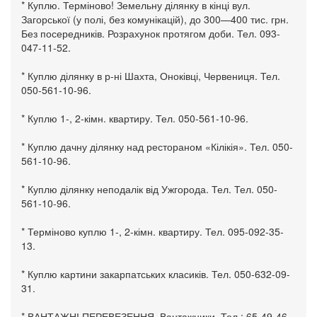
* Куплю. Терміново! Земельну ділянку в кінці вул.
Загорської (у полі, без комунікацій), до 300—400 тис. грн.
Без посередників. Розрахунок протягом доби. Тел. 093-
047-11-52.
* Куплю ділянку в р-ні Шахта, Оноківці, Червениця. Тел.
050-561-10-96.
* Куплю 1-, 2-кімн. квартиру. Тел. 050-561-10-96.
* Куплю дачну ділянку над рестораном «Кілікія». Тел. 050-
561-10-96.
* Куплю ділянку неподалік від Ужгорода. Тел. Тел. 050-
561-10-96.
* Терміново куплю 1-, 2-кімн. квартиру. Тел. 095-092-35-
13.
* Куплю картини закарпатських класиків. Тел. 050-632-09-
31.
* ВАНТАЖНІ ПЕРЕВЕЗЕННЯ. Вантажники. Тел.: 65-49-46,