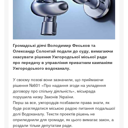
Громадські діячі Володимир Феськов та
Олександр Солонтай подали до суду, вимагаючи
скасувати рішення Ужгородської міської ради
про передачу в управління приватним кампаніям
Ужгородського водоканалу.
У своєму позові вони зазначили, що приймаючи
рішення №601 «Про надання згоди на укладення
договору про спільну діяльність», міськрада
порушила низку Законів України.
Перш за все, ужгородців позбавили права знати, як
буде розглядатися міською радою питання подальшої
долі Водоканалу. Тексти проектів рішень не
оприлюднили для громади, як цього вимагає закон, а
роздали тільки депутатам ради.