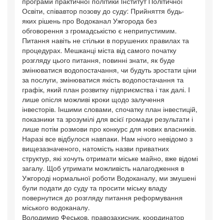
програми практичної політики Інститут Політичної
Освіти, співавтор позову до суду: Прийняття будь-
яких рішень про Водоканал Ужгорода без
обговорення з громадськістю є неприпустимим.
Питання навіть не стільки в порушених правилах та
процедурах. Мешканці міста від самого початку
розгляду цього питання, повинні знати, як буде
змінюватися водопостачання, чи будуть зростати ціни
за послуги, змінюватися якість водопостачання та
графік, який план розвитку підприємства і так далі. І
лише опісля можливі кроки щодо залучення
інвесторів. Іншими словами, спочатку план інвестицій,
показники та зрозумілі для всієї громади результати і
лише потім розмови про конкурс для нових власників.
Наразі все відбулося навпаки. Нам нічого невідомо з
вищезазначеного, натомість назви приватних
структур, які хочуть отримати міське майно, вже відомі
загалу. Щоб утримати можливість налагодження в
Ужгороді нормальної роботи Водоканалу, ми змушені
були подати до суду та просити міську владу
повернутися до розгляду питання реформування
міського водоканалу.
Володимир Феськов, правозахисник, координатор