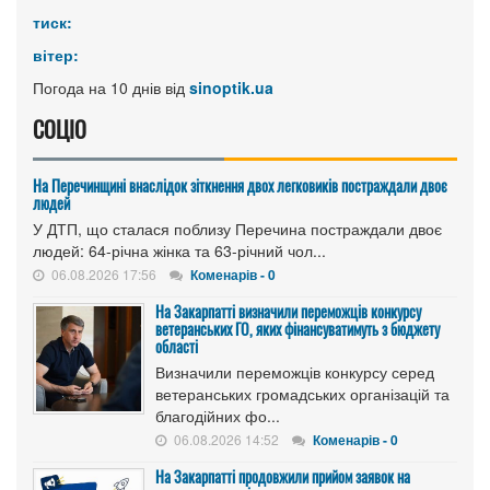
тиск:
вітер:
Погода на 10 днів від
sinoptik.ua
СОЦІО
На Перечинщині внаслідок зіткнення двох легковиків постраждали двоє
людей
У ДТП, що сталася поблизу Перечина постраждали двоє
людей: 64-річна жінка та 63-річний чол...
06.08.2026 17:56
Коменарів - 0
На Закарпатті визначили переможців конкурсу
ветеранських ГО, яких фінансуватимуть з бюджету
області
Визначили переможців конкурсу серед
ветеранських громадських організацій та
благодійних фо...
06.08.2026 14:52
Коменарів - 0
На Закарпатті продовжили прийом заявок на