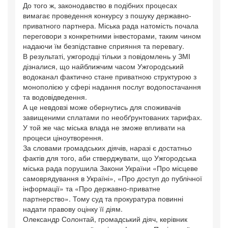
До того ж, законодавство в подібних процесах
вимагає проведення конкурсу з пошуку державно-
приватного партнера. Міська рада натомість почала
переговори з конкретними інвесторами, таким чином
надаючи їм безпідставне сприяння та перевагу.
В результаті, ужгородці тільки з повідомлень у ЗМІ
дізналися, що найближчим часом Ужгородський
водоканал фактично стане приватною структурою з
монополією у сфері надання послуг водопостачання
та водовідведення.
А це невдовзі може обернутись для споживачів
завищеними сплатами по необґрунтованих тарифах.
У той же час міська влада не зможе впливати на
процеси ціноутворення.
За словами громадських діячів, наразі є достатньо
фактів для того, аби стверджувати, що Ужгородська
міська рада порушила Закони України «Про місцеве
самоврядування в Україні», «Про доступ до публічної
інформації» та «Про державно-приватне
партнерство». Тому суд та прокуратура повинні
надати правову оцінку її діям.
Олександр Солонтай, громадський діяч, керівник