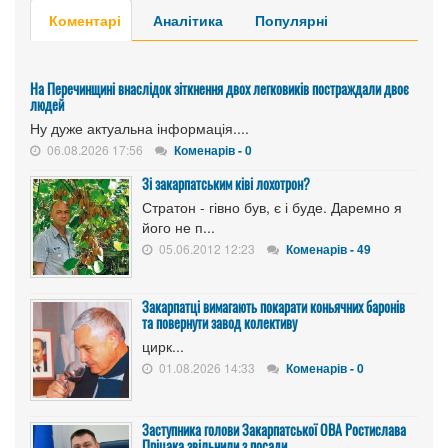
Коментарі
Аналітика
Популярні
На Перечинщині внаслідок зіткнення двох легковиків постраждали двоє
людей
Ну дуже актуальна інформація....
06.08.2026 17:56
Коменарів - 0
Зі закарпатським ківі лохотрон?
Стратон - гівно був, є і буде. Даремно я
його не п...
05.06.2012 12:23
Коменарів - 49
Закарпатці вимагають покарати коньячних баронів
та повернути завод колективу
цирк...
01.08.2026 14:33
Коменарів - 0
Заступника голови Закарпатської ОВА Ростислава
Пріцака звільнили з посади