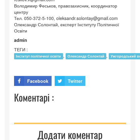
Володимир Феськов, правозахисник, координатор
центру
Тел. 050-372-5-100, oleksandr.solontay@gmail.com
Олександр Солонтай, експерт Інституту Політичної
Освіти
admin
ТЕГИ :
,
,
Інститут політичної освіти
Олександр Солонтай
Ужгородський в
Facebook
Twitter
Коментарі :
Додати коментар