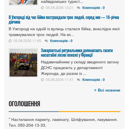
найвідоміших турист...
05.08.2026 13:21
Коменарів - 0
В Ужгороді під час бійки постраждали троє людей, серед них — 16-річна
дівчина
В Ужгороді на одній із вулиць сталася бійка, внаслідок якої
травмувалися троє людей. На мі...
05.08.2026 11:45
Коменарів - 0
Закарпатські рятувальники допомагають гасити
масштабні лісові пожежі у Франції
Надзвичайники у складі зведеного загону
ДСНС працюють у департаменті
Жиронда, де разом із ...
05.08.2026 11:41
Коменарів - 0
Всі новини
ОГОЛОШЕННЯ
* Настилання паркету, ламінату. Шліфування, лакування.
Тел. 050-204-13-33.