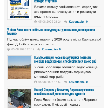
конкурс стартапів
Бачимо велику зацікавленість серед тих,
хто прагне започаткувати чи розвинути
власну справ...
05.08.2026 21:24
Коменарів - 0
У лісах Закарпаття побільшало ведмедів: туристам нагадали правила
безпеки
Під час обліку диких тварин у 2026 році в лісах Карпатської
філії ДП «Ліси України» зафікс...
05.08.2026 20:19
Коменарів - 0
На Мукачівщині через посуху майже повністю
висохло водосховище, спостерігається замор риб
У селі Бобовище обміліло водосховище,
рибоохоронний патруль зафіксував
масовий мор риби....
05.08.2026 15:50
Коменарів - 0
На горі Яворник у Великому Березному з’явився
новий стильний дороговказ для туристів
Гора Яворник (саме так, а не «Явірник»,
називають її місцеві) - одна з