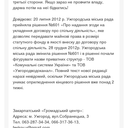
третьої сторони. Якщо зараз не провчити владу,
дарма потім на неї бідкатись!
Довідково: 20 липня 2012 р. Ужгородська міська рада
прийняла рішення №601 «Про надання згоди на
укладення договору про спільну діяльність», яке
дозволяє передавати майнові права в розмірі
статутного фонду в якості внеску до договору про
спільну діяльність. 28 грудня 2012р. Ужгородська
міська рада змінила рішення №601 і в рішенні почали
фігурувати назви приватних структур - ТОВ
«Комунальні системи України» та ТОВ
«Ужгородводоканал». Повний текст нової редакції
наразі невідомий, оскільки Ужгородська міська рада
уникає оприлюднення кінцевого рішення вже понад 2
тижні.
Закарпатський «Громадський центр»:
Адреса: м. Ужгород, вул.Собранецька, 3
Тел. 063-287-34-34, 066-317-36-13,
feskov.v@gmail.com