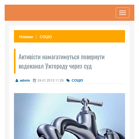
Toggle
navigati
Новини
СОЦІО
Активісти намагатимуться повернути
водоканал Ужгороду через суд
24.01.2013 11:26
admin
СОЦІО