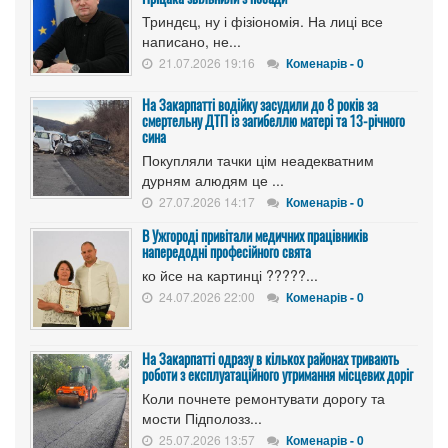
Триндєц, ну і фізіономія. На лиці все
написано, не...
21.07.2026 19:16
Коменарів - 0
На Закарпатті водійку засудили до 8 років за
смертельну ДТП із загибеллю матері та 13-річного
сина
Покупляли тачки цім неадекватним
дурням алюдям це ...
27.07.2026 14:17
Коменарів - 0
В Ужгороді привітали медичних працівників
напередодні професійного свята
ко йсе на картинці ?????...
24.07.2026 22:00
Коменарів - 0
На Закарпатті одразу в кількох районах тривають
роботи з експлуатаційного утримання місцевих доріг
Коли почнете ремонтувати дорогу та
мости Підполозз...
25.07.2026 13:57
Коменарів - 0