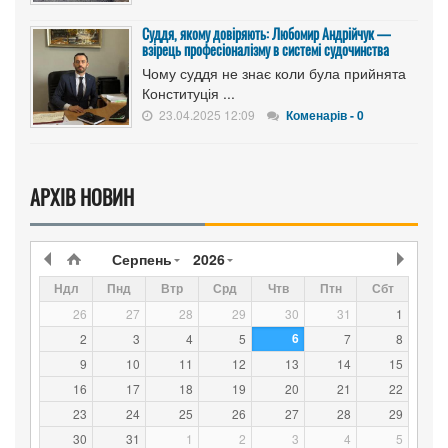
Суддя, якому довіряють: Любомир Андрійчук —
взірець професіоналізму в системі судочинства
Чому суддя не знає коли була прийнята
Конституція ...
23.04.2025 12:09
Коменарів - 0
АРХІВ НОВИН
Серпень
2026
Ндл
Пнд
Втр
Срд
Чтв
Птн
Сбт
26
27
28
29
30
31
1
6
2
3
4
5
7
8
9
10
11
12
13
14
15
16
17
18
19
20
21
22
23
24
25
26
27
28
29
30
31
1
2
3
4
5