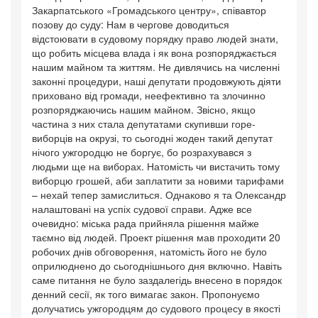
Закарпатського «Громадського центру», співавтор
позову до суду: Нам в чергове доводиться
відстоювати в судовому порядку право людей знати,
що робить місцева влада і як вона розпоряджається
нашим майном та життям. Не дивлячись на численні
законні процедури, наші депутати продовжують діяти
приховано від громади, неефективно та злочинно
розпоряджаючись нашим майном. Звісно, якщо
частина з них стала депутатами скупивши горе-
виборців на окрузі, то сьогодні жоден такий депутат
нічого ужгородцю не боргує, бо розрахувався з
людьми ще на виборах. Натомість чи вистачить тому
виборцю грошей, аби заплатити за новими тарифами
– нехай тепер замислиться. Однаково я та Олександр
налаштовані на успіх судової справи. Адже все
очевидно: міська рада прийняла рішення майже
таємно від людей. Проект рішення мав проходити 20
робочих днів обговорення, натомість його не було
оприлюднено до сьогоднішнього дня включно. Навіть
саме питання не було заздалегідь внесено в порядок
денний сесії, як того вимагає закон. Пропонуємо
долучатись ужгородцям до судового процесу в якості