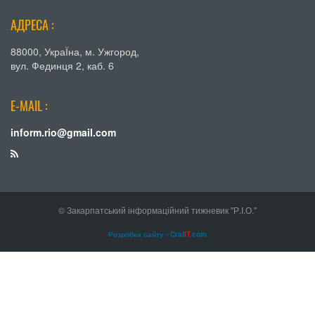
АДРЕСА :
88000, УкраЇна, м. Ужгород,
вул. Фединця 2, каб. 6
E-MAIL :
inform.rio@gmail.com
© Закарпатський інформаційний тижневик "Р.І.О."
Розробка сайту - Craf
IT
.com