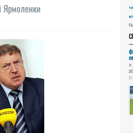
 і Ярмоленки
т
ві
По
С
Ф
се
У 
20