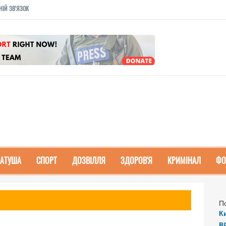
НІЙ ЗВ'ЯЗОК
РАТУША
СПОРТ
ДОЗВІЛЛЯ
ЗДОРОВ'Я
КРИМІНАЛ
ФО
П
К
в