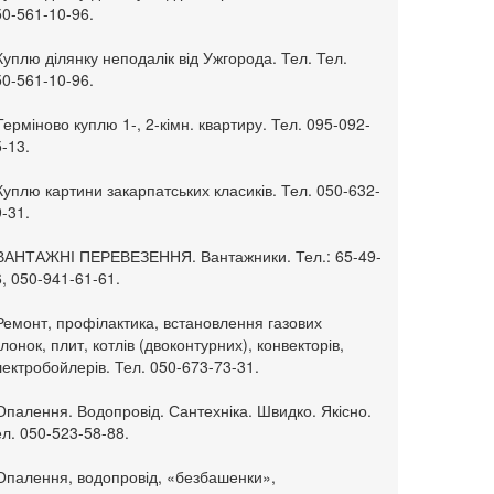
50-561-10-96.
Куплю ділянку неподалік від Ужгорода. Тел. Тел.
50-561-10-96.
Терміново куплю 1-, 2-кімн. квартиру. Тел. 095-092-
-13.
Куплю картини закарпатських класиків. Тел. 050-632-
-31.
 ВАНТАЖНІ ПЕРЕВЕЗЕННЯ. Вантажники. Тел.: 65-49-
, 050-941-61-61.
Ремонт, профілактика, встановлення газових
лонок, плит, котлів (двоконтурних), конвекторів,
ектробойлерів. Тел. 050-673-73-31.
Опалення. Водопровід. Сантехніка. Швидко. Якісно.
л. 050-523-58-88.
 Опалення, водопровід, «безбашенки»,