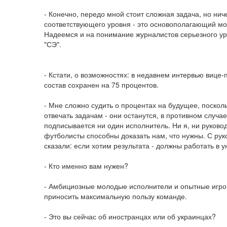
- Конечно, передо мной стоит сложная задача, но ни
соответствующего уровня - это основополагающий мом
Надеемся и на понимание журналистов серьезного уров
"СЭ".
- Кстати, о возможностях: в недавнем интервью вице
состав сохранен на 75 процентов.
- Мне сложно судить о процентах на будущее, посколь
отвечать задачам - они останутся, в противном случае
подписывается ни один исполнитель. Ни я, ни руковод
футболисты способны доказать нам, что нужны. С рук
сказали: если хотим результата - должны работать в у
- Кто именно вам нужен?
- Амбициозные молодые исполнители и опытные игроки
приносить максимальную пользу команде.
- Это вы сейчас об иностранцах или об украинцах?