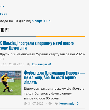
иск:
тер:
года на 10 днів від
sinoptik.ua
ПОРТ
К Вільхівці програли в першому матчі нового
зону Другої ліги
Другій лізі Чемпіонату України стартував сезон 2026-
27....
03.08.2026 23:08
Коменарів - 0
Футбол для Олександра Перести —
це еліксир, Або Не святі горшки
ліплять
Відомому закарпатському футболісту
та футбольному функціонеру
виповнилося 65 років....
31.07.2026 14:59
Коменарів - 0