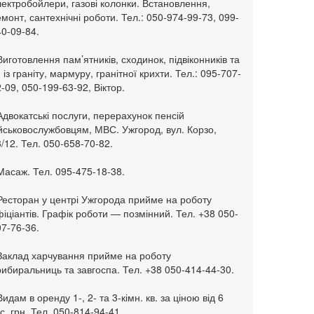
ектробойлери, газові колонки. Встановлення,
монт, сантехнічні роботи. Тел.: 050-974-99-73, 099-
0-09-84.
Виготовлення пам’ятників, сходинок, підвіконників та
. із граніту, мармуру, гранітної крихти. Тел.: 095-707-
-09, 050-199-63-92, Віктор.
Адвокатські послуги, перерахунок пенсій
ійськовослужбовцям, МВС. Ужгород, вул. Корзо,
/12. Тел. 050-658-70-82.
Масаж. Тел. 095-475-18-38.
 Ресторан у центрі Ужгорода прийме на роботу
іціантів. Графік роботи — позмінний. Тел. +38 050-
7-76-36.
 Заклад харчування прийме на роботу
ибиральниць та завгоспа. Тел. +38 050-414-44-30.
Видам в оренду 1-, 2- та 3-кімн. кв. за ціною від 6
с. грн. Тел. 050-814-94-41.