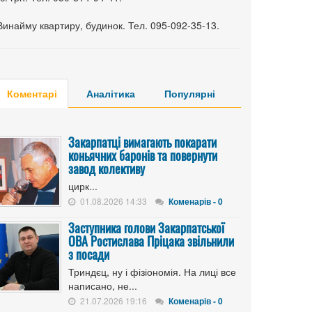
Винайму квартиру, будинок. Тел. 095-092-35-13.
Коментарі
Аналітика
Популярні
Закарпатці вимагають покарати
коньячних баронів та повернути
завод колективу
цирк...
01.08.2026 14:33
Коменарів - 0
Заступника голови Закарпатської
ОВА Ростислава Пріцака звільнили
з посади
Триндєц, ну і фізіономія. На лиці все
написано, не...
21.07.2026 19:16
Коменарів - 0