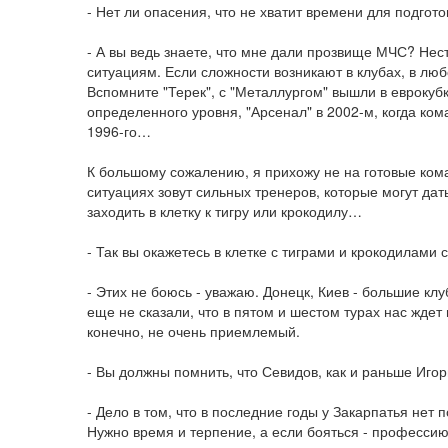
- Нет ли опасения, что не хватит времени для подгото
- А вы ведь знаете, что мне дали прозвище МЧС? Не
ситуациям. Если сложности возникают в клубах, в лю
Вспомните "Терек", с "Металлургом" вышли в еврокубк
определенного уровня, "Арсенал" в 2002-м, когда ко
1996-го…
К большому сожалению, я прихожу не на готовые коман
ситуациях зовут сильных тренеров, которые могут дать
заходить в клетку к тигру или крокодилу…
- Так вы окажетесь в клетке с тиграми и крокодилами с
- Этих не боюсь - уважаю. Донецк, Киев - большие кл
еще не сказали, что в пятом и шестом турах нас ждет
конечно, не очень приемлемый.
- Вы должны помнить, что Севидов, как и раньше Игор
- Дело в том, что в последние годы у Закарпатья нет 
Нужно время и терпение, а если бояться - профессию