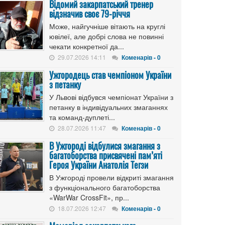
Відомий закарпатський тренер
відзначив своє 79-річчя
Може, найгучніше вітають на круглі
ювілеї, але добрі слова не повинні
чекати конкретної да...
29.07.2026 14:11
Коменарів - 0
Ужгородець став чемпіоном України
з петанку
У Львові відбувся чемпіонат України з
петанку в індивідуальних змаганнях
та команд-дуплеті...
28.07.2026 11:47
Коменарів - 0
В Ужгороді відбулися змагання з
багатоборства присвячені пам’яті
Героя України Анатолія Тегзи
В Ужгороді провели відкриті змагання
з функціонального багатоборства
«WarWar CrossFit», пр...
18.07.2026 12:47
Коменарів - 0