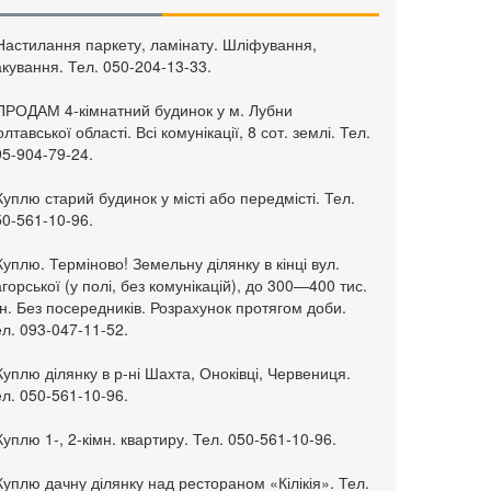
 Настилання паркету, ламінату. Шліфування,
кування. Тел. 050-204-13-33.
 ПРОДАМ 4-кімнатний будинок у м. Лубни
лтавської області. Всі комунікації, 8 сот. землі. Тел.
95-904-79-24.
Куплю старий будинок у місті або передмісті. Тел.
50-561-10-96.
Куплю. Терміново! Земельну ділянку в кінці вул.
горської (у полі, без комунікацій), до 300—400 тис.
н. Без посередників. Розрахунок протягом доби.
л. 093-047-11-52.
Куплю ділянку в р-ні Шахта, Оноківці, Червениця.
л. 050-561-10-96.
Куплю 1-, 2-кімн. квартиру. Тел. 050-561-10-96.
Куплю дачну ділянку над рестораном «Кілікія». Тел.