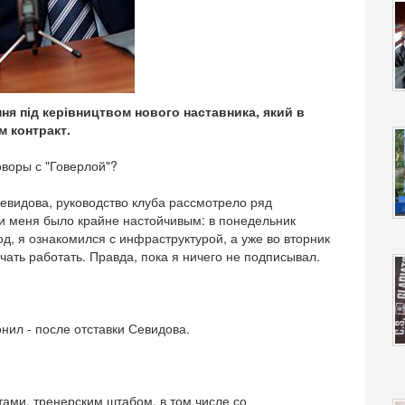
я під керівництвом нового наставника, який в
м контракт.
оворы с "Говерлой"?
Севидова, руководство клуба рассмотрело ряд
ии меня было крайне настойчивым: в понедельник
, я ознакомился с инфраструктурой, а уже во вторник
ать работать. Правда, пока я ничего не подписывал.
онил - после отставки Севидова.
ами, тренерским штабом, в том числе со