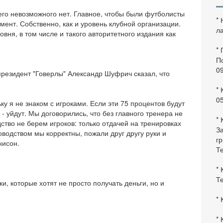
чего невозможного нет. Главное, чтобы были футболисты
*
ент. Собственно, как и уровень клубной организации.
ла
ня, в том числе и такого авторитетного издания как
*
По
0
-президент "Говерлы" Александр Шуфрич сказал, что
* 
0
ку я не знаком с игроками. Если эти 75 процентов будут
 - уйдут. Мы договорились, что без главного тренера не
* 
ство не берем игроков: только отдачей на тренировках
За
оводством мы корректны, пожали друг другу руки и
гр
нисон.
Те
* 
Те
, которые хотят не просто получать деньги, но и
* 
* 