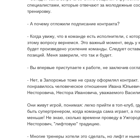
специалистами, которые отвечают за молодежные сос
тренировку.
- А почему отложили подписание контракта?
- Когда увижу, что в команде есть исполнители, с кот
этому вопросу вернемся. Это важный момент, ведь у м
будет произведено усиление команды. Следует остави
позиций. Меня заверили, что так и будет.
- Вы впервые приступаете к работе, не заключив сог
- Нет, в Запорожье тоже не сразу оформлял контракт.
понравилось человеческое отношение Ивана Юльевича
Несторовича, Нестора Ивановича, уважаемого Васили
Они живут игрой, понимая: легко прийти в топ-клуб, 
быть супертренером, когда команда сама играет, а по
меньше! Не знаю, сколько времени проведу в Ужгороде
Несторович, "лифтовую" традицию.
- Многие тренеры хотели это сделать, но лифт и нын