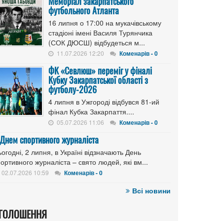
Меморіал закарпатського
футбольного Атланта
16 липня о 17:00 на мукачівському
стадіоні імені Василя Турянчика
(СОК ДЮСШ) відбудеться м...
11.07.2026 12:20
Коменарів - 0
ФК «Севлюш» переміг у фіналі
Кубку Закарпатської області з
футболу-2026
4 липня в Ужгороді відбувся 81-ий
фінал Кубка Закарпаття....
05.07.2026 11:06
Коменарів - 0
 Днем спортивного журналіста
огодні, 2 липня, в Україні відзначають День
ортивного журналіста – свято людей, які вм...
02.07.2026 10:59
Коменарів - 0
Всі новини
ГОЛОШЕННЯ