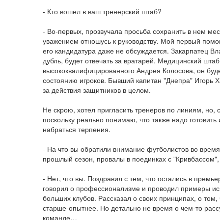
- Кто вошел в ваш тренерский штаб?
- Во-первых, прозвучала просьба сохранить в нем ме
уважением отношусь к руководству. Мой первый помощ
его кандидатура даже не обсуждается. Закарпатец В
дубль, будет отвечать за вратарей. Медицинский штаб
высококвалифицированного Андрея Колосова, он будет
состоянию игроков. Бывший капитан "Днепра" Игорь Х
за действия защитников в целом.
Не скрою, хотел пригласить тренеров по линиям, но, с
поскольку реально понимаю, что также надо готовить 
набраться терпения.
- На что вы обратили внимание футболистов во врем
прошлый сезон, провалы в поединках с "Кривбассом"
- Нет, что вы. Поздравил с тем, что остались в премь
говорил о профессионализме и проводил примеры исп
больших клубов. Рассказал о своих принципах, о том, 
старше-опытнее. Но детально не время о чем-то рассуж
команде…