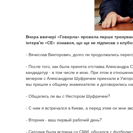
Вчора ввечері «Говерла» провела перше тренуванн
інтерв'ю «СЕ» зізнався, що ще не підписав з клубо
- Вячеслав Викторович, долго ли продолжались перег
- После того, как была принята отставка Александра 
кандидатур - в том числе и мою. При этом в отношен
вечером с Александром Шуфричем приехали в Ужгород
мы пришли к общему знаменателю и договорились нач
- Общались ли вы с Нестором Шуфричем?
- С ним я встречался в Киеве, а перед этим он мне зв
- Вторник - ваш первый рабочий день?
- Сегодня была встреча со СМИ, общался с футболист