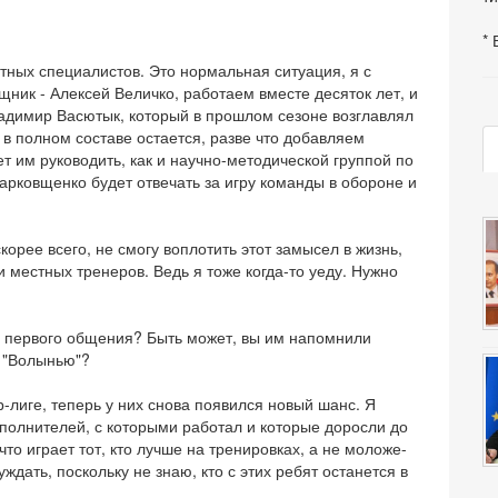
* 
стных специалистов. Это нормальная ситуация, я с
ник - Алексей Величко, работаем вместе десяток лет, и
ладимир Васютык, который в прошлом сезоне возглавлял
 в полном составе остается, разве что добавляем
 им руководить, как и научно-методической группой по
арковщенко будет отвечать за игру команды в обороне и
корее всего, не смогу воплотить этот замысел в жизнь,
и местных тренеров. Ведь я тоже когда-то уеду. Нужно
я первого общения? Быть может, вы им напомнили
, "Волынью"?
ер-лиге, теперь у них снова появился новый шанс. Я
олнителей, с которыми работал и которые доросли до
что играет тот, кто лучше на тренировках, а не моложе-
дать, поскольку не знаю, кто с этих ребят останется в