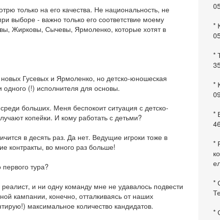
0
отрю только на его качества. Не национальность, не
ри выборе - важно только его соответствие моему
* 
вы, Жирковы, Сычевы, Ярмоленко, которые хотят в
0
* 
35
о новых Гусевых и Ярмоленко, но детско-юношеская
* 
 одного (!) исполнителя для основы.
09
и среди больших. Меня беспокоит ситуация с детско-
*
лучают копейки. И кому работать с детьми?
46
ичится в десять раз. Да нет. Ведущие игроки тоже в
* 
ие контракты, во много раз больше!
ко
ел
 первого тура?
* 
Я реалист, и ни одну команду мне не удавалось подвести
Те
чной кампании, конечно, отталкиваясь от наших
нтирую!) максимальное количество кандидатов.
*