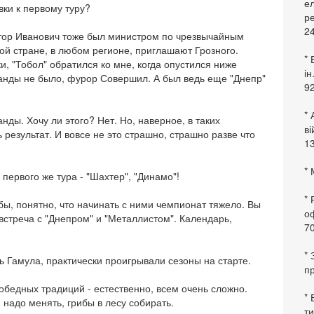
ел
вки к первому туру?
ре
24
стор Иванович тоже был министром по чрезвычайным
бой стране, в любом регионе, приглашают Грозного.
* 
и, "Тобол" обратился ко мне, когда опустился ниже
ін
манды не было, фурор Совершил. А был ведь еще "Днепр"
92
* 
ды. Хочу ли этого? Нет. Но, наверное, в таких
в
 результат. И вовсе не это страшно, страшно разве что
13
* 
 первого же тура - "Шахтер", "Динамо"!
*
убы, понятно, что начинать с ними чемпионат тяжело. Вы
оф
 встреча с "Днепром" и "Металлистом". Календарь,
70
*
ь Гамула, практически проигрывали сезоны на старте.
пр
победных традиций - естественно, всем очень сложно.
* 
 надо менять, грибы в лесу собирать.
ти