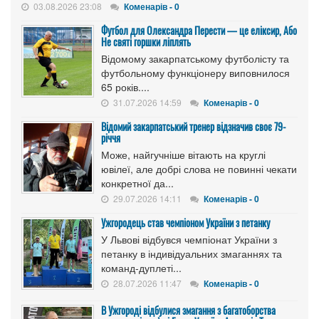
03.08.2026 23:08
Коменарів - 0
Футбол для Олександра Перести — це еліксир, Або
Не святі горшки ліплять
Відомому закарпатському футболісту та
футбольному функціонеру виповнилося
65 років....
31.07.2026 14:59
Коменарів - 0
Відомий закарпатський тренер відзначив своє 79-
річчя
Може, найгучніше вітають на круглі
ювілеї, але добрі слова не повинні чекати
конкретної да...
29.07.2026 14:11
Коменарів - 0
Ужгородець став чемпіоном України з петанку
У Львові відбувся чемпіонат України з
петанку в індивідуальних змаганнях та
команд-дуплеті...
28.07.2026 11:47
Коменарів - 0
В Ужгороді відбулися змагання з багатоборства