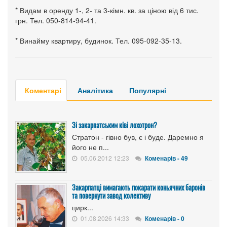
* Видам в оренду 1-, 2- та 3-кімн. кв. за ціною від 6 тис.
грн. Тел. 050-814-94-41.
* Винайму квартиру, будинок. Тел. 095-092-35-13.
Коментарі
Аналітика
Популярні
Зі закарпатським ківі лохотрон?
Стратон - гівно був, є і буде. Даремно я
його не п...
05.06.2012 12:23
Коменарів - 49
Закарпатці вимагають покарати коньячних баронів
та повернути завод колективу
цирк...
01.08.2026 14:33
Коменарів - 0