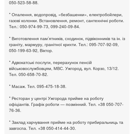
050-523-58-88.
* Опалення, водопровід, «безбашенки», електробойлери,
газові колонки. Встановлення, ремонт, сантехнічні роботи.
Тел.: 050-974-99-73, 099-240-09-84.
* Виготовлення пам’ятників, сходинок, підвіконників та ін. із
граніту, мармуру, гранітної крихти. Тел.: 095-707-92-09,
050-199-63-92, Віктор.
* Адвокатські послуги, перерахунок пенсій
військовослужбовцям, МВС. Ужгород, вул. Корзо, 13/12.
Тел. 050-658-70-82.
* Масаж. Тел. 095-475-18-38.
* Ресторан у центрі Ужгорода прийме на роботу
офіціантів. Графік роботи — позмінний. Тел. +38 050-707-
76-36.
* Заклад харчування прийме на роботу прибиральниць та
завгоспа. Тел. +38 050-414-44-30.