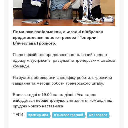
Як ми вже повідомляли, сьогодні відбулося
представлення нового тренера "Говерли"
В’ячеслава Грозного.
Після офіційного представлення головний тренер
одразу ж зустрівся з гравцями та тренерським штабом
команди.
На зустрічі обговорили специфіку роботи, окреслили
завдання та методи роботи тренерського штабу.
Вже сьогодні о 19.00 на стадіоні «Авангард»
відбудеться перше тренувальне заняття команди під
орудою нового наставника
ТЕГИ :
,
,
,
прем’єр-ліга
в’ячеслав грозний
ФК Говерла