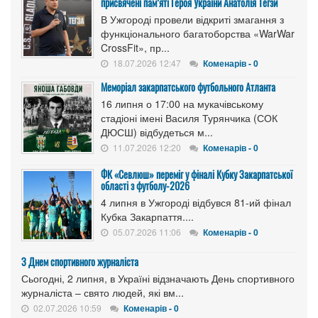
присвячені пам’яті Героя України Анатолія Тегзи
В Ужгороді провели відкриті змагання з
функціонального багатоборства «WarWar
CrossFit», пр...
18.07.2026 12:47
Коменарів - 0
Меморіал закарпатського футбольного Атланта
16 липня о 17:00 на мукачівському
стадіоні імені Василя Турянчика (СОК
ДЮСШ) відбудеться м...
11.07.2026 12:20
Коменарів - 0
ФК «Севлюш» переміг у фіналі Кубку Закарпатської
області з футболу-2026
4 липня в Ужгороді відбувся 81-ий фінал
Кубка Закарпаття....
05.07.2026 11:06
Коменарів - 0
З Днем спортивного журналіста
Сьогодні, 2 липня, в Україні відзначають День спортивного
журналіста – свято людей, які вм...
02.07.2026 10:59
Коменарів - 0