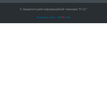
© Закарпатський інформаційний тижневик "Р.І.О."
Розробка сайту - Craf
IT
.com