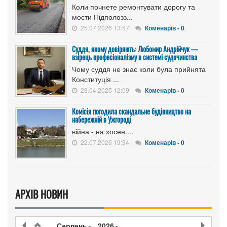
Коли почнете ремонтувати дорогу та
мости Підполозз...
25.07.2026 13:57
Коменарів - 0
Суддя, якому довіряють: Любомир Андрійчук —
взірець професіоналізму в системі судочинства
Чому суддя не знає коли була прийнята
Конституція ...
23.04.2025 12:09
Коменарів - 0
Комісія погодила скандальне будівництво на
набережній в Ужгороді
війна - на хосен....
22.07.2026 19:34
Коменарів - 0
АРХІВ НОВИН
Серпень
2026