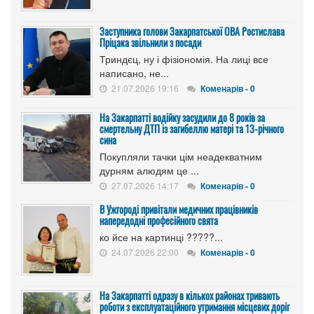
Заступника голови Закарпатської ОВА Ростислава
Пріцака звільнили з посади
Триндєц, ну і фізіономія. На лиці все
написано, не...
21.07.2026 19:16
Коменарів - 0
На Закарпатті водійку засудили до 8 років за
смертельну ДТП із загибеллю матері та 13-річного
сина
Покупляли тачки цім неадекватним
дурням алюдям це ...
27.07.2026 14:17
Коменарів - 0
В Ужгороді привітали медичних працівників
напередодні професійного свята
ко йсе на картинці ?????...
24.07.2026 22:00
Коменарів - 0
На Закарпатті одразу в кількох районах тривають
роботи з експлуатаційного утримання місцевих доріг