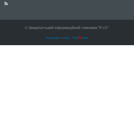
© Закарпатський інформаційний тижневик "Р.І.О."
Розробка сайту - Craf
IT
.com