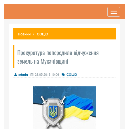
Toggle
navigati
Новини
СОЦІО
Прокуратура попередила відчуження
земель на Мукачівщині
23.05.2013 10:06
admin
СОЦІО