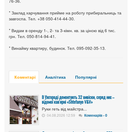
76-36.
* Заклад харчування прийме на роботу прибиральниць та
завгоспа. Тел. +38 050-414-44-30.
* Видам в оренду 1-, 2- та 3-кімн. кв. за ціною від 6 тис.
грн. Тел. 050-814-94-41.
* Винайму квартиру, будинок. Тел. 095-092-35-13.
Коментарі
Аналітика
Популярні
В Ужгороді демонтують 32 вивіски, серед них –
відомої кав'ярні «Shtefanyo V&V»
Руки геть від майстра...
04.08.2026 12:59
Коменарів - 0