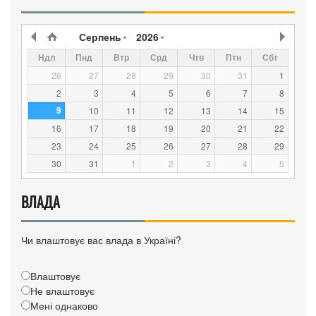
Серпень
2026
Ндл
Пнд
Втр
Срд
Чтв
Птн
Сбт
26
27
28
29
30
31
1
2
3
4
5
6
7
8
9
10
11
12
13
14
15
16
17
18
19
20
21
22
23
24
25
26
27
28
29
30
31
1
2
3
4
5
ВЛАДА
Чи влаштовує вас влада в Україні?
Влаштовує
Не влаштовує
Мені однаково