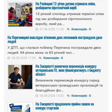
На Рахівщині 12-річна дитина отримала опіки,
розбираючи піротехнічний виріб
12-річний хлопець отримав термічні опіки
під час розбирання піротехнічного
виробу, який ра...
07.08.2026 11:35
Коменарів - 0
На Перечинщині внаслідок зіткнення двох легковиків постраждали двоє
людей
У ДТП, що сталася поблизу Перечина постраждали двоє
людей: 64-річна жінка та 63-річний чол...
06.08.2026 17:56
Коменарів - 0
На Закарпатті визначили переможців конкурсу
ветеранських ГО, яких фінансуватимуть з бюджету
області
Визначили переможців конкурсу серед
ветеранських громадських організацій та
благодійних фо...
06.08.2026 14:52
Коменарів - 0
На Закарпатті продовжили прийом заявок на
конкурс стартапів