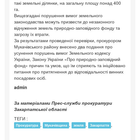
такі земельні ділянки, на загальну площу понад 400
га.
Вищезгадані порушення вимог земельного
законодавства можуть призвести до незаконного
відчуження земель природно-заповідного фонду та
загрозу їх втрати.
За результатами проведеної перевірки, прокурором
Мукачівського району внесено два подання про
усунення порушень вимог Земельного кодексу
України, Закону України «Про природно-заповідний
фонд» причин та умов, що їм сприяють та ініційовано
питання про притягнення до відповідальності винних
посадових осіб.
admin
За матеріалами Прес-служби прокуратури
Закарпатської області
ТЕГИ :
,
,
,
,
Прокуратура
Мукачівщина
земля
Закарпаття