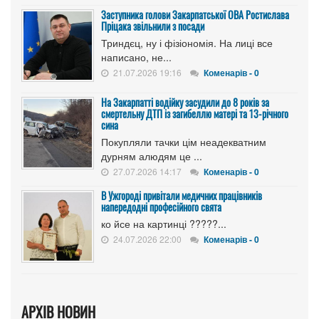
Заступника голови Закарпатської ОВА Ростислава
Пріцака звільнили з посади
Триндєц, ну і фізіономія. На лиці все
написано, не...
21.07.2026 19:16
Коменарів - 0
На Закарпатті водійку засудили до 8 років за
смертельну ДТП із загибеллю матері та 13-річного
сина
Покупляли тачки цім неадекватним
дурням алюдям це ...
27.07.2026 14:17
Коменарів - 0
В Ужгороді привітали медичних працівників
напередодні професійного свята
ко йсе на картинці ?????...
24.07.2026 22:00
Коменарів - 0
АРХІВ НОВИН