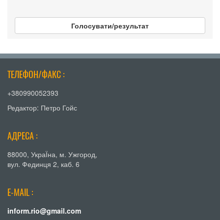
Голосувати/результат
ТЕЛЕФОН/ФАКС :
+380990052393
Редактор: Петро Гойс
АДРЕСА :
88000, УкраЇна, м. Ужгород,
вул. Фединця 2, каб. 6
E-MAIL :
inform.rio@gmail.com