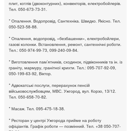
плит, котлів (двоконтурних), конвекторів, електробойлерів.
Тел. 050-673-73-31.
* Опалення. Водопровід. Сантехніка. Швидко. Якісно. Тел.
050-523-58-88.
* Опалення, водопровід, «безбашенки», електробойлери,
газові колонки. Встановлення, ремонт, сантехнічні роботи.
Тел.: 050-974-99-73, 099-240-09-84.
* Виготовлення пам’ятників, сходинок, підвіконників та ін. із
граніту, мармуру, гранітної крихти. Тел.: 095-707-92-09,
050-199-63-92, Віктор.
* Адвокатські послуги, перерахунок пенсій
військовослужбовцям, МВС. Ужгород, вул. Корзо, 13/12.
Тел. 050-658-70-82.
* Масаж. Тел. 095-475-18-38.
* Ресторан у центрі Ужгорода прийме на роботу
офіціантів. Графік роботи — позмінний. Тел. +38 050-707-