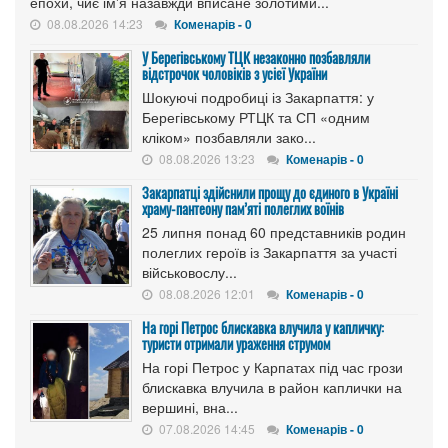
епохи, чиє ім'я назавжди вписане золотими...
08.08.2026 14:23
Коменарів - 0
У Берегівському ТЦК незаконно позбавляли
відстрочок чоловіків з усієї України
Шокуючі подробиці із Закарпаття: у
Берегівському РТЦК та СП «одним
кліком» позбавляли зако...
08.08.2026 13:23
Коменарів - 0
Закарпатці здійснили прощу до єдиного в Україні
храму-пантеону пам’яті полеглих воїнів
25 липня понад 60 представників родин
полеглих героїв із Закарпаття за участі
військовослу...
08.08.2026 12:01
Коменарів - 0
На горі Петрос блискавка влучила у капличку:
туристи отримали ураження струмом
На горі Петрос у Карпатах під час грози
блискавка влучила в район каплички на
вершині, вна...
07.08.2026 14:45
Коменарів - 0