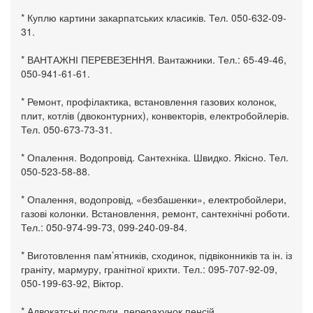
* Куплю картини закарпатських класиків. Тел. 050-632-09-
31.
* ВАНТАЖНІ ПЕРЕВЕЗЕННЯ. Вантажники. Тел.: 65-49-46,
050-941-61-61.
* Ремонт, профілактика, встановлення газових колонок,
плит, котлів (двоконтурних), конвекторів, електробойлерів.
Тел. 050-673-73-31.
* Опалення. Водопровід. Сантехніка. Швидко. Якісно. Тел.
050-523-58-88.
* Опалення, водопровід, «безбашенки», електробойлери,
газові колонки. Встановлення, ремонт, сантехнічні роботи.
Тел.: 050-974-99-73, 099-240-09-84.
* Виготовлення пам’ятників, сходинок, підвіконників та ін. із
граніту, мармуру, гранітної крихти. Тел.: 095-707-92-09,
050-199-63-92, Віктор.
* Адвокатські послуги, перерахунок пенсій