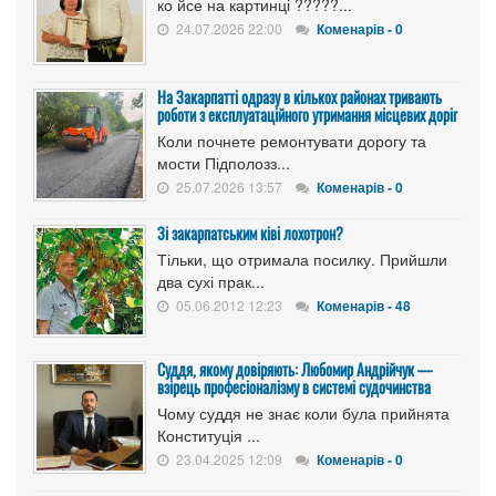
ко йсе на картинці ?????...
24.07.2026 22:00
Коменарів - 0
На Закарпатті одразу в кількох районах тривають
роботи з експлуатаційного утримання місцевих доріг
Коли почнете ремонтувати дорогу та
мости Підполозз...
25.07.2026 13:57
Коменарів - 0
Зі закарпатським ківі лохотрон?
Тільки, що отримала посилку. Прийшли
два сухі прак...
05.06.2012 12:23
Коменарів - 48
Суддя, якому довіряють: Любомир Андрійчук —
взірець професіоналізму в системі судочинства
Чому суддя не знає коли була прийнята
Конституція ...
23.04.2025 12:09
Коменарів - 0