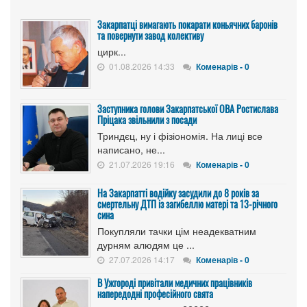
Закарпатці вимагають покарати коньячних баронів
та повернути завод колективу
цирк...
01.08.2026 14:33
Коменарів - 0
Заступника голови Закарпатської ОВА Ростислава
Пріцака звільнили з посади
Триндєц, ну і фізіономія. На лиці все
написано, не...
21.07.2026 19:16
Коменарів - 0
На Закарпатті водійку засудили до 8 років за
смертельну ДТП із загибеллю матері та 13-річного
сина
Покупляли тачки цім неадекватним
дурням алюдям це ...
27.07.2026 14:17
Коменарів - 0
В Ужгороді привітали медичних працівників
напередодні професійного свята