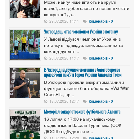
Може, найгучніше вітають на круглі
ювілеї, але добрі слова не повинні чекати
конкретної да...
29.07.2026 14:11
Коменарів - 0
Ужгородець став чемпіоном України з петанку
У Львові відбувся чемпіонат України з
петанку в індивідуальних змаганнях та
команд-дуплеті...
28.07.2026 11:47
Коменарів - 0
В Ужгороді відбулися змагання з багатоборства
присвячені пам’яті Героя України Анатолія Тегзи
В Ужгороді провели відкриті змагання з
функціонального багатоборства «WarWar
CrossFit», пр...
18.07.2026 12:47
Коменарів - 0
Меморіал закарпатського футбольного Атланта
16 липня о 17:00 на мукачівському
стадіоні імені Василя Турянчика (СОК
ДЮСШ) відбудеться м...
11.07.2026 12:20
Коменарів - 0