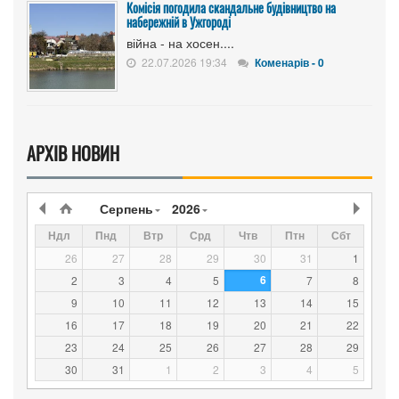
Комісія погодила скандальне будівництво на
набережній в Ужгороді
війна - на хосен....
22.07.2026 19:34
Коменарів - 0
АРХІВ НОВИН
Серпень
2026
Ндл
Пнд
Втр
Срд
Чтв
Птн
Сбт
26
27
28
29
30
31
1
6
2
3
4
5
7
8
9
10
11
12
13
14
15
16
17
18
19
20
21
22
23
24
25
26
27
28
29
30
31
1
2
3
4
5