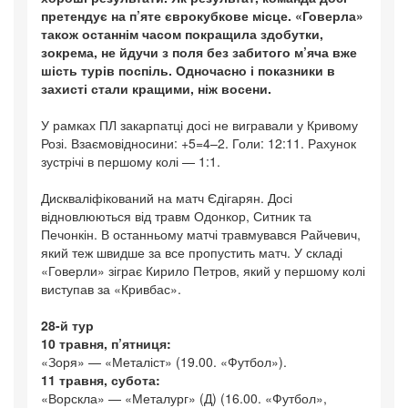
претендує на п’яте єврокубкове місце. «Говерла»
також останнім часом покращила здобутки,
зокрема, не йдучи з поля без забитого м’яча вже
шість турів поспіль. Одночасно і показники в
захисті стали кращими, ніж восени.
У рамках ПЛ закарпатці досі не вигравали у Кривому
Розі. Взаємовідносини: +5=4–2. Голи: 12:11. Рахунок
зустрічі в першому колі — 1:1.
Дискваліфікований на матч Єдігарян. Досі
відновлюються від травм Одонкор, Ситник та
Печонкін. В останньому матчі травмувався Райчевич,
який теж швидше за все пропустить матч. У складі
«Говерли» зіграє Кирило Петров, який у першому колі
виступав за «Кривбас».
28-й тур
10 травня, п’ятниця:
«Зоря» — «Металіст» (19.00. «Футбол»).
11 травня, субота:
«Ворскла» — «Металург» (Д) (16.00. «Футбол»,