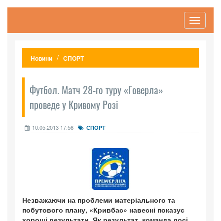
Toggle
navigati
Новини
СПОРТ
Футбол. Матч 28-го туру «Говерла»
проведе у Кривому Розі
10.05.2013 17:56
СПОРТ
Незважаючи на проблеми матеріального та
побутового плану, «Кривбас» навесні показує
хороші результати. Як результат, команда досі