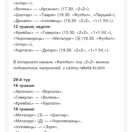
«Інтер+»),
«Волинь» — «Арсенал» (17.30. «2+2»),
«Шахтар» — «Таврія» (18.30. «Футбол», «Перший»),
«Динамо» — «Іллічівець» (19.30. «2+2», «1+1 Int.»).
12 травня, неділя:
«Кривбас» — «Говерла» (15.30. «2+2», «1+1 Int.»),
«Чорноморець» — «Металург» (З) (18.30. «Футбол»,
«Інтер+»),
«Карпати» — «Дніпро» (19.30. «2+2», «1+1 Int.»).
В Інтернеті канали «Футбол» та «2+2» можна
подивитися, наприклад, з сайту raketa-tv.com
29-й тур
18 травня:
«Арсенал» — «Ворскла»,
«Говерла» — «Волинь»,
«Кривбас» — «Карпати».
19 травня:
«Металург» (З) — «Шахтар»,
«Металург» (Д) — «Чорноморець»,
«Іллічівець» — «Зоря»,