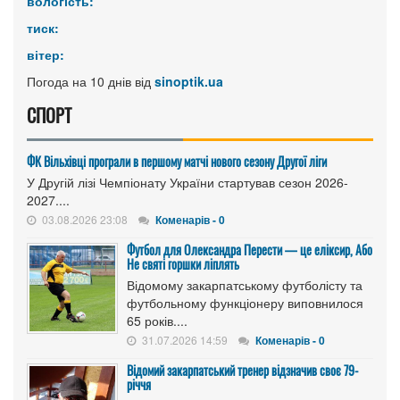
вологість:
тиск:
вітер:
Погода на 10 днів від
sinoptik.ua
СПОРТ
ФК Вільхівці програли в першому матчі нового сезону Другої ліги
У Другій лізі Чемпіонату України стартував сезон 2026-
2027....
03.08.2026 23:08
Коменарів - 0
Футбол для Олександра Перести — це еліксир, Або
Не святі горшки ліплять
Відомому закарпатському футболісту та
футбольному функціонеру виповнилося
65 років....
31.07.2026 14:59
Коменарів - 0
Відомий закарпатський тренер відзначив своє 79-
річчя