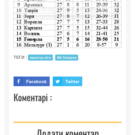
ТЕГИ :
,
,
прем’єр-ліга
ФК Говерла
Facebook
Twitter
Коментарі :
Додати коментар