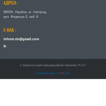
АДРЕСА :
88000, УкраЇна, м. Ужгород,
вул. Фединця 2, каб. 6
E-MAIL :
inform.rio@gmail.com
© Закарпатський інформаційний тижневик "Р.І.О."
Розробка сайту - Craf
IT
.com