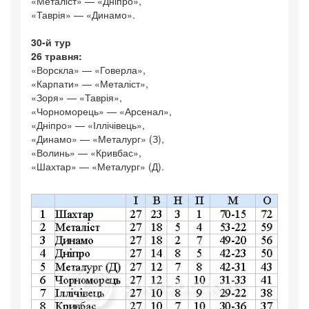
«Металіст» — «Дніпро»,
«Таврія» — «Динамо».
30-й тур
26 травня:
«Ворскла» — «Говерла»,
«Карпати» — «Металіст»,
«Зоря» — «Таврія»,
«Чорноморець» — «Арсенал»,
«Дніпро» — «Іллічівець»,
«Динамо» — «Металург» (З),
«Волинь» — «Кривбас»,
«Шахтар» — «Металург» (Д).