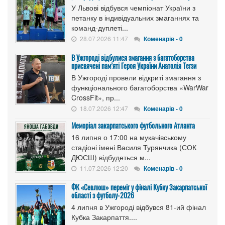
У Львові відбувся чемпіонат України з
петанку в індивідуальних змаганнях та
команд-дуплеті...
28.07.2026 11:47
Коменарів - 0
В Ужгороді відбулися змагання з багатоборства
присвячені пам’яті Героя України Анатолія Тегзи
В Ужгороді провели відкриті змагання з
функціонального багатоборства «WarWar
CrossFit», пр...
18.07.2026 12:47
Коменарів - 0
Меморіал закарпатського футбольного Атланта
16 липня о 17:00 на мукачівському
стадіоні імені Василя Турянчика (СОК
ДЮСШ) відбудеться м...
11.07.2026 12:20
Коменарів - 0
ФК «Севлюш» переміг у фіналі Кубку Закарпатської
області з футболу-2026
4 липня в Ужгороді відбувся 81-ий фінал
Кубка Закарпаття....