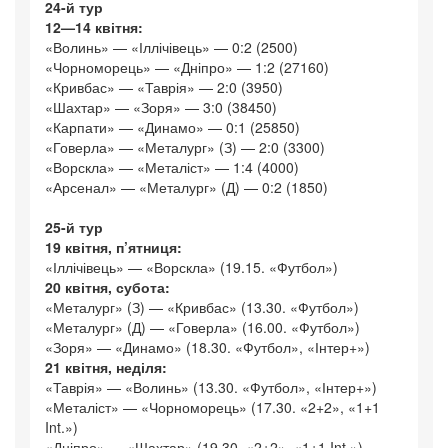
24-й тур
12—14 квітня:
«Волинь» — «Іллічівець» — 0:2 (2500)
«Чорноморець» — «Дніпро» — 1:2 (27160)
«Кривбас» — «Таврія» — 2:0 (3950)
«Шахтар» — «Зоря» — 3:0 (38450)
«Карпати» — «Динамо» — 0:1 (25850)
«Говерла» — «Металург» (З) — 2:0 (3300)
«Ворскла» — «Металіст» — 1:4 (4000)
«Арсенал» — «Металург» (Д) — 0:2 (1850)
25-й тур
19 квітня, п’ятниця:
«Іллічівець» — «Ворскла» (19.15. «Футбол»)
20 квітня, субота:
«Металург» (З) — «Кривбас» (13.30. «Футбол»)
«Металург» (Д) — «Говерла» (16.00. «Футбол»)
«Зоря» — «Динамо» (18.30. «Футбол», «Інтер+»)
21 квітня, неділя:
«Таврія» — «Волинь» (13.30. «Футбол», «Інтер+»)
«Металіст» — «Чорноморець» (17.30. «2+2», «1+1
Int.»)
«Дніпро» — «Шахтар» (19.30. «2+2», «1+1 Int.»)