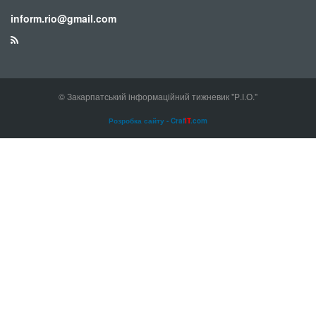
inform.rio@gmail.com
© Закарпатський інформаційний тижневик "Р.І.О."
Розробка сайту - Craf
IT
.com