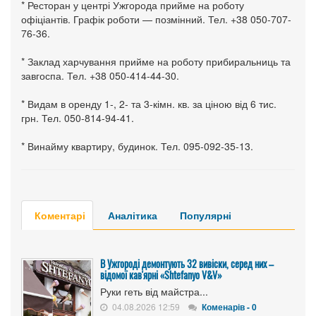
* Ресторан у центрі Ужгорода прийме на роботу
офіціантів. Графік роботи — позмінний. Тел. +38 050-707-
76-36.
* Заклад харчування прийме на роботу прибиральниць та
завгоспа. Тел. +38 050-414-44-30.
* Видам в оренду 1-, 2- та 3-кімн. кв. за ціною від 6 тис.
грн. Тел. 050-814-94-41.
* Винайму квартиру, будинок. Тел. 095-092-35-13.
Коментарі
Аналітика
Популярні
В Ужгороді демонтують 32 вивіски, серед них –
відомої кав'ярні «Shtefanyo V&V»
Руки геть від майстра...
04.08.2026 12:59
Коменарів - 0