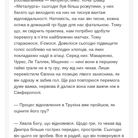
«Металурга» сьогодні був більш розкутими, у них
багато що виходило на них не тиснув вантаж
відповідальності. Натомість, на нас він тисне, кожна
осічка в домашній грі буде для нас фатальною. Тому
що, як свідчить практика, нам потрібно здобути
перемогу в п’яти найближчих матчах. Тому
стараємося, б’ємося. Довелося сьогодні підвищити
голос особливо на молодих хлопців, на яких
покладаємо надії в атаці. Серед них: Макаренко,
Чурко, Ле Таллек, Міщенко — нині вони в першому
таймі грали не в ту гру, яку від них чекав. Лише
перемістили Євгена на позицію лівого захисника, як
він одразу ж забив гол. Ще раз повторюся перемога
дуже важка, нервова й далася вона нам важче ніж в
Сімферополі.
— Процес відновлення в Трухіна вже пройшов, як
оціните його гру?
— Хвала Богу, що відновився. Щодо гри, то чекав від
Дмитра більше гострих передач, прострілів. Сьогодні
він цього не зробив. Все ж радий, що він повернувся в