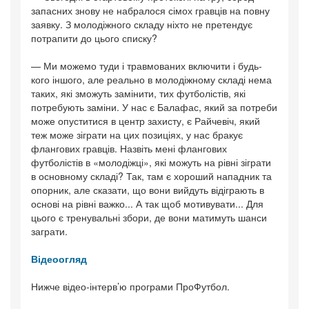
запасних знову не набралося сімох гравців на повну
заявку. З молодіжного складу ніхто не претендує
потрапити до цього списку?
— Ми можемо туди і травмованих включити і будь-
кого іншого, але реально в молодіжному складі нема
таких, які зможуть замінити, тих футболістів, які
потребують заміни. У нас є Балафас, який за потреби
може опуститися в центр захисту, є Райчевіч, який
теж може зіграти на цих позиціях, у нас бракує
флангових гравців. Назвіть мені флангових
футболістів в «молодіжці», які можуть на рівні зіграти
в основному складі? Так, там є хороший нападник та
опорник, але сказати, що вони вийдуть відіграють в
основі на рівні важко... А так щоб мотивувати... Для
цього є тренувальні збори, де вони матимуть шанси
заграти.
Відеоогляд
Нижче відео-інтерв’ю програми ПроФутбол.