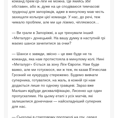
команд прем’єр-ліги не можна. Це якийсь збіг
обставин, або ж, дуже на це сподіваюся тимчасові
труднощі для запоріжців, адже в минулому мав честь
захищати кольори цієї команди. У нас, до речі, теж
чимало проблем, але ми ще ліземо, чіпляємося…
— Ви грали в Запоріжжі, а ще тренували інший
«Металург» донецький. На вашу думку в наступній грі
маємо шанси зачепитися за очки?
— Шанси є завжди, звісно – це вже буде не та
команда, яка нам протистояла в минулому колі. Нині
«Металург» б’ється за зону Ліги Європи. Нам буде
важко, але ми готуємося, ми ж теж, як казав В’ячеслав
Грозний не кукурудзу стережемо. Будемо вивчати
суперника, готуватися, на жаль, в кожній грі нам
додається лише по одному гравцеві. Зараз вже
Малішич відбуде дискваліфікацію, Лисенко ще один
пропускатиме. На цьому етапі з усіх матчів, які
залишилися донеччани — найскладніший суперник
для нас.
— Сьогодні в стартовому протоколі на гру, серед