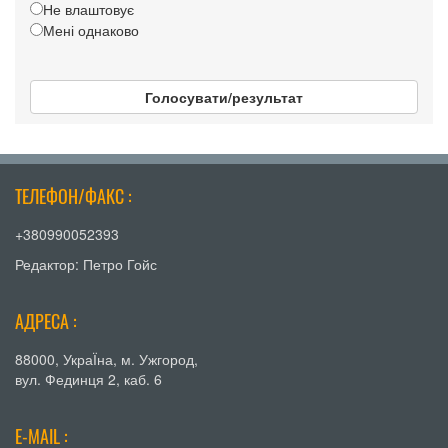
Не влаштовує
Мені однаково
Голосувати/результат
ТЕЛЕФОН/ФАКС :
+380990052393
Редактор: Петро Гойс
АДРЕСА :
88000, УкраЇна, м. Ужгород,
вул. Фединця 2, каб. 6
E-MAIL :