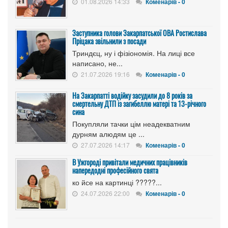
01.08.2026 14:33
Коменарів - 0
Заступника голови Закарпатської ОВА Ростислава
Пріцака звільнили з посади
Триндєц, ну і фізіономія. На лиці все
написано, не...
21.07.2026 19:16
Коменарів - 0
На Закарпатті водійку засудили до 8 років за
смертельну ДТП із загибеллю матері та 13-річного
сина
Покупляли тачки цім неадекватним
дурням алюдям це ...
27.07.2026 14:17
Коменарів - 0
В Ужгороді привітали медичних працівників
напередодні професійного свята
ко йсе на картинці ?????...
24.07.2026 22:00
Коменарів - 0