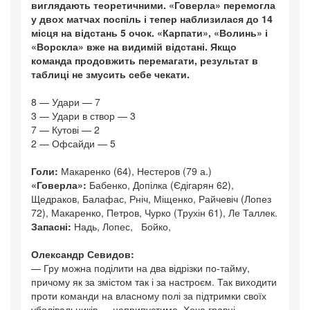
виглядають теоретичними. «Говерла» перемогла
у двох матчах поспіль і тепер наблизилася до 14
місця на відстань 5 очок. «Карпати», «Волинь» і
«Ворскла» вже на видимій відстані. Якщо
команда продовжить перемагати, результат в
таблиці не змусить себе чекати.
8 — Удари — 7
3 — Удари в створ — 3
7 — Кутові — 2
2 — Офсайди — 5
Голи:
Макаренко (64), Нестеров (79 а.)
«Говерла»:
Бабенко, Допілка (Єдігарян 62),
Щедраков, Балафас, Рніч, Міщенко, Райчевіч (Лопез
72), Макаренко, Петров, Чурко (Трухін 61), Ле Таллек.
Запасні:
Надь, Лопес, Бойко,
Олександр Севидов:
— Гру можна поділити на два відрізки по-тайму,
причому як за змістом так і за настроєм. Так виходити
проти команди на власному полі за підтримки своїх
уболівальників — неприпустимо. Хоча гравці