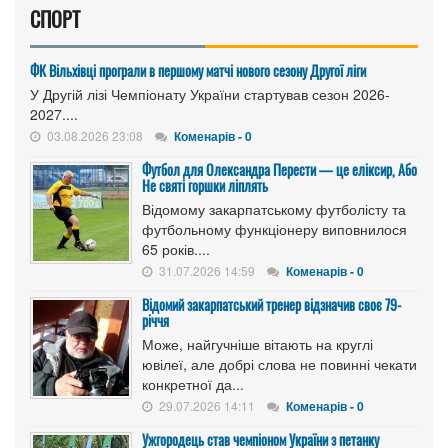
СПОРТ
ФК Вільхівці програли в першому матчі нового сезону Другої ліги
У Другій лізі Чемпіонату України стартував сезон 2026-
2027....
03.08.2026 23:08
Коменарів - 0
Футбол для Олександра Перести — це еліксир, Або
Не святі горшки ліплять
Відомому закарпатському футболісту та
футбольному функціонеру виповнилося
65 років....
31.07.2026 14:59
Коменарів - 0
Відомий закарпатський тренер відзначив своє 79-
річчя
Може, найгучніше вітають на круглі
ювілеї, але добрі слова не повинні чекати
конкретної да...
29.07.2026 14:11
Коменарів - 0
Ужгородець став чемпіоном України з петанку