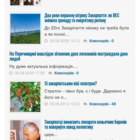
Два роки першому вітряку Закарпаття: як ВЕС
змінила громаду та енергетику регіону
До 22го Закарпаття нікому не треба було
а як понаї...
06.08.2026 14:12
Коменарів - 0
На Перечинщині внаслідок зіткнення двох легковиків постраждали двоє
людей
Ну дуже актуальна інформація....
06.08.2026 17:56
Коменарів - 0
Зі закарпатським ківі лохотрон?
Стратон - гівно був, є і буде. Даремно я
його не п...
05.06.2012 12:23
Коменарів - 49
Закарпатці вимагають покарати коньячних баронів
та повернути завод колективу
цирк...