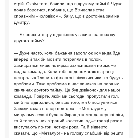
стрій. Окрім того, бачили, що в другому таймі й Чурко
почав боротися, побачив, що В’ячеслав стає
справжнім «чоловіком», бачу, що є достойна заміна
Дмитру.
— Як поясните гру підопічних у захисті на початку
другого тайму?
— Дуже часто, коли бажання захоплює команда йде
вперед й так би мовити потрапляє в полон.
Захищатися лише чотирма захисниками не зможе
жодна команда. Коли тобі не допомагають гравці
центральної зони та флангові півзахисники, то будуть
проблеми. Така проблема в нас виникла на перших
хвилинах другого тайму. Це був дзвіночок для нашої
команди. Повірте, якби ми сьогодні пропустили гол,
ми б не відігралися, більше того, ми б поступилися.
Завжди казав і тепер повторю – «Металург» у
минулому сезоні була найкраща команда першої ліги,
та й тепер у них зіграний колектив, адже гравці разом
виступають по-три, чотири роки. Та й відверто
сказати, що «Металург» на голову слабший від решти