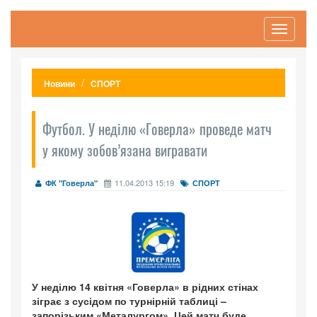
Toggle
navigati
Новини
СПОРТ
Футбол. У неділю «Говерла» проведе матч
у якому зобов’язана вигравати
11.04.2013 15:19
ФК "Говерла"
СПОРТ
У неділю 14 квітня «Говерла» в рідних стінах
зіграє з сусідом по турнірній таблиці –
запорізьким «Металургом». Цей матч буде