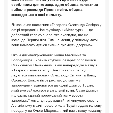
особливим для команд, адже обидва колективи
вийшли разом до Прем’єр-ліги, обидва
знаходяться в зоні вильоту.
Як зазначив наставник «Говерли» Олекандр Севідов у
ефірі передачі «Час футболу»: «Металург» — це
добротний колектив, але вже очевидно, що це
команда Першої ліги. Тим не менш, у звітному матчі
вони намагатимуться сильно грюкнути дверима».
Окрім дискваліфікованих Бояна Малішича та
Володимира Лисенка клубний лазарет поповнився
Станіславом Печенкіним, який напередодні матчу з
«Таврією» зламав ногу. Вже тривалий період
лікуються півзахисники Олександр Ситник та Давід
Одонкор. Цілком ймовірно, що до матчу з
запоріжцями відновиться швидкий Дмитро Трухін,
який вже займається в загальній групі. Саме Дмитру
належить єдиний переможний гол у ворота
запорізької команди в домашній грі минулого сезону.
А в виїзному матчі першого кола Трухін віддав гольову
передачу на Олега Міщенка, який вивів нашу команду