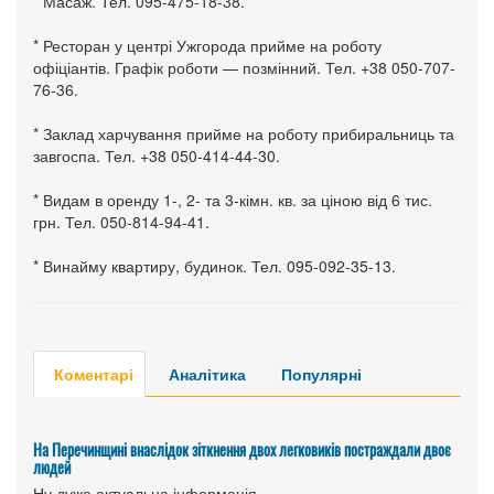
* Масаж. Тел. 095-475-18-38.
* Ресторан у центрі Ужгорода прийме на роботу
офіціантів. Графік роботи — позмінний. Тел. +38 050-707-
76-36.
* Заклад харчування прийме на роботу прибиральниць та
завгоспа. Тел. +38 050-414-44-30.
* Видам в оренду 1-, 2- та 3-кімн. кв. за ціною від 6 тис.
грн. Тел. 050-814-94-41.
* Винайму квартиру, будинок. Тел. 095-092-35-13.
Коментарі
Аналітика
Популярні
На Перечинщині внаслідок зіткнення двох легковиків постраждали двоє
людей
Ну дуже актуальна інформація....