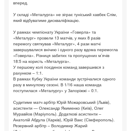
вперед.
У складі «Металурга» не зіграє туніський хавбек Слім,
який відбуватиме дискваліфікацію.
У рамках чемпіонату України «Говерла» та
«Металург» провели 13 матчів, у яких 8 разів
перемогу святкував «Металург», 4 рази матчі
завершувалися внічию і одного разу вдома перемогла
«Говерла». Різниця забитих та пропущених м’ячів
18:5 на користь «Металурга».
У першому колі поєдинок команд завершився з
рахунком – 1:1.
В рамках Кубку України команди зустрічалися одного
разу в минулому сезоні. В 1/16 наша команда
поступилася «Металургу» у Запоріжжі – 0:1.
Судитиме матч арбітр Юрій Можаровський (Львів),
асистенти — Олександр Якименко (Київ), Олег
Муравйов (Маріуполь). Додаткові асистенти –
Анатолій Абдула (Харків), Юрій Вакс (Сімферополь).
Резервний арбітр – Володимир Жарий