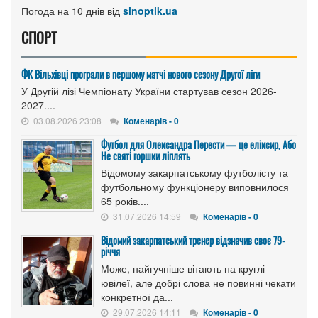
Погода на 10 днів від
sinoptik.ua
СПОРТ
ФК Вільхівці програли в першому матчі нового сезону Другої ліги
У Другій лізі Чемпіонату України стартував сезон 2026-
2027....
03.08.2026 23:08
Коменарів - 0
Футбол для Олександра Перести — це еліксир, Або
Не святі горшки ліплять
Відомому закарпатському футболісту та
футбольному функціонеру виповнилося
65 років....
31.07.2026 14:59
Коменарів - 0
Відомий закарпатський тренер відзначив своє 79-
річчя
Може, найгучніше вітають на круглі
ювілеї, але добрі слова не повинні чекати
конкретної да...
29.07.2026 14:11
Коменарів - 0