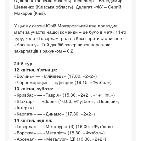
(Дніпропетровська область). Інспектор – Володимир
Шевченко (Київська область). Делегат ФФУ – Сергій
Макаров (Київ).
У цьому сезоні Юрій Можаровський вже проводив
матч за участю нашої команди – це було в матчі 11-го
туру, коли «Говерла» грала в Києві проти столичного
«Арсеналу». Той двобій завершився поразкою
закарпатців з рахунком – 0:2.
24-й тур
12 квітня, п’ятниця:
«Волинь» — «Іллічівець» (17.00. «2+2»)
«Чорноморець» — «Дніпро» (19.15. «Футбол»)
13 квітня, субота:
«Кривбас» — «Таврія» (15.30. «2+2», «1+1 Int.»)
«Шахтар» — «Зоря» (16.00. «Футбол», «Перший»,
«Інтер+»)
«Карпати» — «Динамо» (17.30. «2+2»)
14 квітня, неділя:
«Говерла» — «Металург» (З) (16.00. «Футбол»)
«Ворскла» — «Металіст» (18.30. «Футбол»)
«Арсенал» — «Металург» (Д) (19.30. «2+2»)