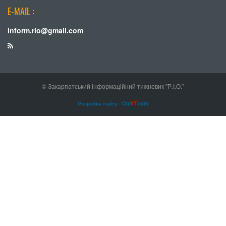
E-MAIL :
inform.rio@gmail.com
© Закарпатський інформаційний тижневик "Р.І.О."
Розробка сайту - Craf
IT
.com