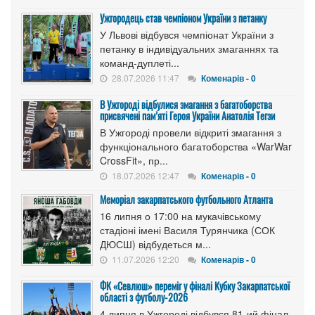
Ужгородець став чемпіоном України з петанку
У Львові відбувся чемпіонат України з
петанку в індивідуальних змаганнях та
команд-дуплеті...
28.07.2026 11:47
Коменарів - 0
В Ужгороді відбулися змагання з багатоборства
присвячені пам’яті Героя України Анатолія Тегзи
В Ужгороді провели відкриті змагання з
функціонального багатоборства «WarWar
CrossFit», пр...
18.07.2026 12:47
Коменарів - 0
Меморіал закарпатського футбольного Атланта
16 липня о 17:00 на мукачівському
стадіоні імені Василя Турянчика (СОК
ДЮСШ) відбудеться м...
11.07.2026 12:20
Коменарів - 0
ФК «Севлюш» переміг у фіналі Кубку Закарпатської
області з футболу-2026
4 липня в Ужгороді відбувся 81-ий фінал