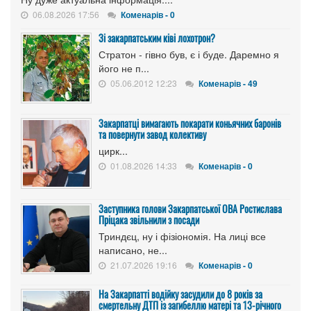
06.08.2026 17:56
Коменарів - 0
Зі закарпатським ківі лохотрон?
Стратон - гівно був, є і буде. Даремно я
його не п...
05.06.2012 12:23
Коменарів - 49
Закарпатці вимагають покарати коньячних баронів
та повернути завод колективу
цирк...
01.08.2026 14:33
Коменарів - 0
Заступника голови Закарпатської ОВА Ростислава
Пріцака звільнили з посади
Триндєц, ну і фізіономія. На лиці все
написано, не...
21.07.2026 19:16
Коменарів - 0
На Закарпатті водійку засудили до 8 років за
смертельну ДТП із загибеллю матері та 13-річного