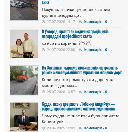
сина
Покупляли тачки цім неадекватним
дурням алюдям це ...
27.07.2026 14:17
Коменарів - 0
В Ужгороді привітали медичних працівників
напередодні професійного свята
ко йсе на картинці ?????...
24.07.2026 22:00
Коменарів - 0
На Закарпатті одразу в кількох районах тривають
роботи з експлуатаційного утримання місцевих доріг
Коли почнете ремонтувати дорогу та
мости Підполозз...
25.07.2026 13:57
Коменарів - 0
Суддя, якому довіряють: Любомир Андрійчук —
взірець професіоналізму в системі судочинства
Чому суддя не знає коли була прийнята
Конституція ...
23.04.2025 12:09
Коменарів - 0