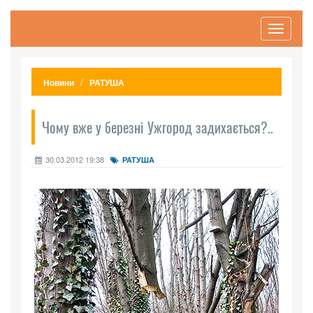
Toggle
navigati
Новини
РАТУША
Чому вже у березні Ужгород задихається?..
30.03.2012 19:38
РАТУША