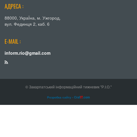
АДРЕСА :
88000, УкраЇна, м. Ужгород,
вул. Фединця 2, каб. 6
E-MAIL :
inform.rio@gmail.com
© Закарпатський інформаційний тижневик "Р.І.О."
Розробка сайту - Craf
IT
.com