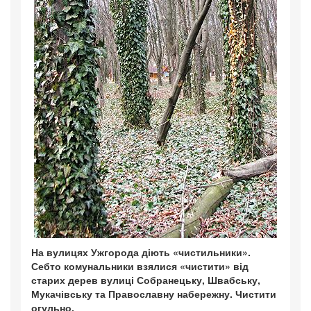
На вулицях Ужгорода діють «чистильники».
Себто комунальники взялися «чистити» від
старих дерев вулиці Собранецьку, Швабську,
Мукачівську та Православну набережну. Чистити
огульно.