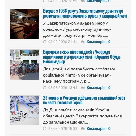
04.08.2026 12:59
Коменарів - 0
Вперше з 1986 року: у Закарпатському драмтеатрі
розпочали повне оновлення крісел у глядацькій залі
У Закарпатському академічному
обласному українському музично-
драматичному театрі імені бра...
03.08.2026 21:41
Коменарів - 0
Впродовж тижня півсотні дітей з Ужгорода
відпочивали в угорському місті-побратимі Обуда-
Бекашмедьєр
Для дітей, які потребують особливої
соціальної підтримки організували
насичену програму, р...
03.08.2026 13:48
Коменарів - 0
29 серпня в Ужгороді відбудеться традиційний забіг
на честь полеглих Героїв
До Дня пам’яті захисників України
обласний центр Закарпаття долучиться
до загальнонаціонал...
27.07.2026 19:39
Коменарів - 0