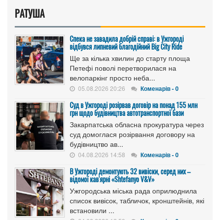
РАТУША
Спека не завадила добрій справі: в Ужгороді
відбувся липневий благодійний Big City Ride
Ще за кілька хвилин до старту площа
Петефі поволі перетворилася на
велопаркінг просто неба...
05.08.2026 20:26
Коменарів - 0
Cуд в Ужгороді розірвав договір на понад 155 млн
грн щодо будівництва автотранспортної бази
Закарпатська обласна прокуратура через
суд домоглася розірвання договору на
будівництво ав...
04.08.2026 14:58
Коменарів - 0
В Ужгороді демонтують 32 вивіски, серед них –
відомої кав'ярні «Shtefanyo V&V»
Ужгородська міська рада оприлюднила
список вивісок, табличок, кронштейнів, які
встановили ...