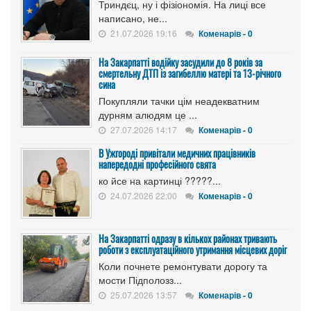
Триндєц, ну і фізіономія. На лиці все
написано, не...
21.07.2026 19:16
Коменарів - 0
На Закарпатті водійку засудили до 8 років за
смертельну ДТП із загибеллю матері та 13-річного
сина
Покупляли тачки цім неадекватним
дурням алюдям це ...
27.07.2026 14:17
Коменарів - 0
В Ужгороді привітали медичних працівників
напередодні професійного свята
ко йсе на картинці ?????...
24.07.2026 22:00
Коменарів - 0
На Закарпатті одразу в кількох районах тривають
роботи з експлуатаційного утримання місцевих доріг
Коли почнете ремонтувати дорогу та
мости Підполозз...
25.07.2026 13:57
Коменарів - 0