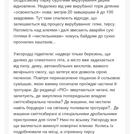
відновлене. Недалеко від уже вирубаної торік ділянки
«освоюється» нова: метрів 20 завширшки й до 100
завдовжки. Тут таки спалюють відходи, що
залишаються від процесу вирубування: гілки, тирсу.
Натомість над алеями і далі звисають аварійні сухі
гілляки й «чистильникам» чомусь байдуже до сухих
прогнилих каштанів...
Ужгородці підмітили: надворі тільки березень, ще
далеко до спекотного літа, а місто вже задихається
від пилу, диму, автомобільних вихлопів, важкого
вечірнього смогу, що затягує все довкола сірою
пеленою. Повітря перенасичене піщаною й сольовою
сумішшю, якою взимку посипали проїжджі частини й
тротуари. До редакції «РІО» звертаються читачі, які
запитують, де закуплена попередньою владою
сміттєзбиральна техніка? Де машини, які чистили
навіть бордюри і на світанку поливали тротуари?.. Де
машини-сміттєзбирачі зі спеціальними дробильними
пристроями для гілля? Нині по всьому Ужгороду все
ще валяються викинуті новорічні ялинки. Колись їх
подрібнювали на місці, а отриману тирсу