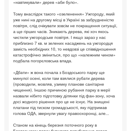
«навтикували» дерев «аби було».
Тому внаслідок такого «озеленення» Ужгороду, який
уже нині на другому місці в Україні за забрудненістю
повітря, слід очікувати зовсім не покращення ситуації,
а ще гірших часів. Зникають дерева, які хоч якось
чистили ужгородське повітря. І якщо зараз у нас
приблизно 7 кв. м зелених насаджень на ужгородця
замість необхідних 10, то невдовзі це співвідношення
катастрофічно зміниться, про що «належним чином»
подбала погорєловська влада.
«Дбати» ж вона почала з Боздоського парку ще
минулої осені, коли там взялися рубати дерева
(проводили, мовляв, узимку планове санітарне
чищення). Іншою причиною рубання парку в мерії
назвали нібито підготовку ділянки під фан-зону, хоча
досі жодного рішення про це не існує. На знищені
платани під тиском громадськості, яку підтримав
голова ОДА, звернули увагу правоохоронці, але...
Станом на кінець березня поточного року в
Боздоському парку бурхливе вирубування дерев