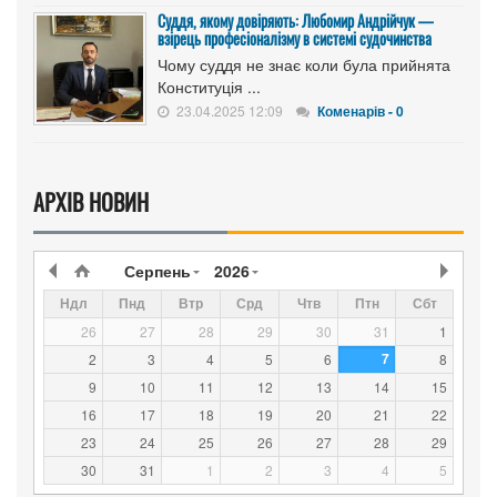
Суддя, якому довіряють: Любомир Андрійчук —
взірець професіоналізму в системі судочинства
Чому суддя не знає коли була прийнята
Конституція ...
23.04.2025 12:09
Коменарів - 0
АРХІВ НОВИН
Серпень
2026
Ндл
Пнд
Втр
Срд
Чтв
Птн
Сбт
26
27
28
29
30
31
1
7
2
3
4
5
6
8
9
10
11
12
13
14
15
16
17
18
19
20
21
22
23
24
25
26
27
28
29
30
31
1
2
3
4
5