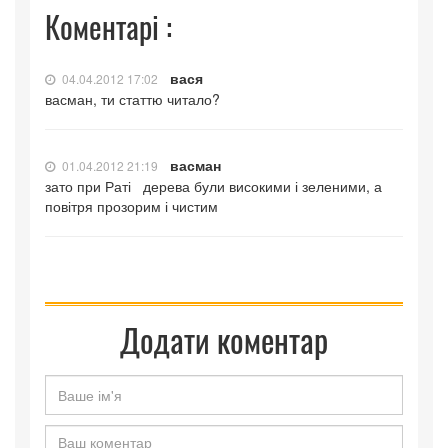
Коментарі :
вася
04.04.2012 17:02
васман, ти статтю читало?
васман
01.04.2012 21:19
зато при Раті дерева були високими і зеленими, а
повітря прозорим і чистим
Додати коментар