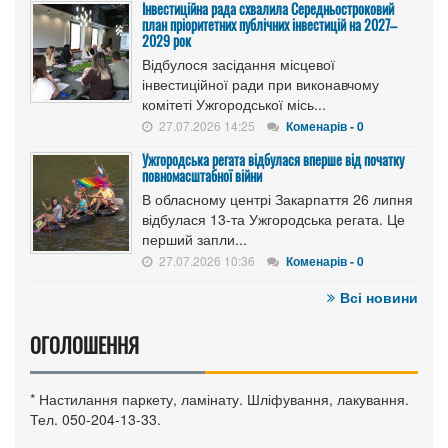
Інвестиційна рада схвалила Середньостроковий
план пріоритетних публічних інвестицій на 2027–
2029 рок
Відбулося засідання місцевої
інвестиційної ради при виконавчому
комітеті Ужгородської місь...
27.07.2026 14:25
Коменарів - 0
Ужгородська регата відбулася вперше від початку
повномасштабної війни
В обласному центрі Закарпаття 26 липня
відбулася 13-та Ужгородська регата. Це
перший запли...
27.07.2026 10:36
Коменарів - 0
Всі новини
ОГОЛОШЕННЯ
* Настилання паркету, ламінату. Шліфування, лакування.
Тел. 050-204-13-33.