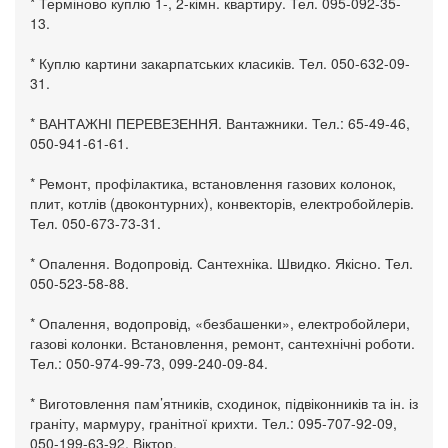
* Терміново куплю 1-, 2-кімн. квартиру. Тел. 095-092-35-
13.
* Куплю картини закарпатських класиків. Тел. 050-632-09-
31.
* ВАНТАЖНІ ПЕРЕВЕЗЕННЯ. Вантажники. Тел.: 65-49-46,
050-941-61-61.
* Ремонт, профілактика, встановлення газових колонок,
плит, котлів (двоконтурних), конвекторів, електробойлерів.
Тел. 050-673-73-31.
* Опалення. Водопровід. Сантехніка. Швидко. Якісно. Тел.
050-523-58-88.
* Опалення, водопровід, «безбашенки», електробойлери,
газові колонки. Встановлення, ремонт, сантехнічні роботи.
Тел.: 050-974-99-73, 099-240-09-84.
* Виготовлення пам’ятників, сходинок, підвіконників та ін. із
граніту, мармуру, гранітної крихти. Тел.: 095-707-92-09,
050-199-63-92, Віктор.