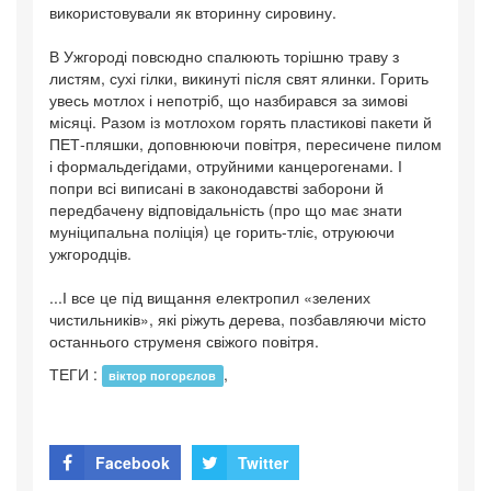
використовували як вторинну сировину.
В Ужгороді повсюдно спалюють торішню траву з
листям, сухі гілки, викинуті після свят ялинки. Горить
увесь мотлох і непотріб, що назбирався за зимові
місяці. Разом із мотлохом горять пластикові пакети й
ПЕТ-пляшки, доповнюючи повітря, пересичене пилом
і формальдегідами, отруйними канцерогенами. І
попри всі виписані в законодавстві заборони й
передбачену відповідальність (про що має знати
муніципальна поліція) це горить-тліє, отруюючи
ужгородців.
...І все це під вищання електропил «зелених
чистильників», які ріжуть дерева, позбавляючи місто
останнього струменя свіжого повітря.
ТЕГИ :
,
віктор погорєлов
Facebook
Twitter