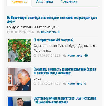
Коментарі
Аналітика
Популярні
На Перечинщині внаслідок зіткнення двох легковиків постраждали двоє
людей
Ну дуже актуальна інформація....
06.08.2026 17:56
Коменарів - 0
Зі закарпатським ківі лохотрон?
Стратон - гівно був, є і буде. Даремно я
його не п...
05.06.2012 12:23
Коменарів - 49
Закарпатці вимагають покарати коньячних баронів
та повернути завод колективу
цирк...
01.08.2026 14:33
Коменарів - 0
Заступника голови Закарпатської ОВА Ростислава
Пріцака звільнили з посади