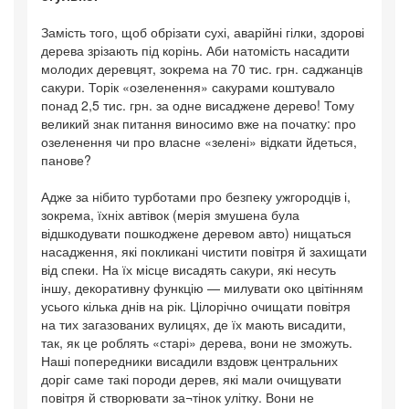
Замість того, щоб обрізати сухі, аварійні гілки, здорові
дерева зрізають під корінь. Аби натомість насадити
молодих деревцят, зокрема на 70 тис. грн. саджанців
сакури. Торік «озеленення» сакурами коштувало
понад 2,5 тис. грн. за одне висаджене дерево! Тому
великий знак питання виносимо вже на початку: про
озеленення чи про власне «зелені» відкати йдеться,
панове?
Адже за нібито турботами про безпеку ужгородців і,
зокрема, їхніх автівок (мерія змушена була
відшкодувати пошкоджене деревом авто) нищаться
насадження, які покликані чистити повітря й захищати
від спеки. На їх місце висадять сакури, які несуть
іншу, декоративну функцію — милувати око цвітінням
усього кілька днів на рік. Цілорічно очищати повітря
на тих загазованих вулицях, де їх мають висадити,
так, як це роблять «старі» дерева, вони не зможуть.
Наші попередники висадили вздовж центральних
доріг саме такі породи дерев, які мали очищувати
повітря й створювати за¬тінок улітку. Вони не