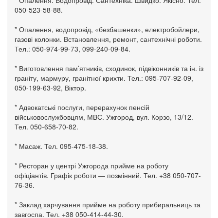
050-523-58-88.
* Опалення, водопровід, «безбашенки», електробойлери,
газові колонки. Встановлення, ремонт, сантехнічні роботи.
Тел.: 050-974-99-73, 099-240-09-84.
* Виготовлення пам’ятників, сходинок, підвіконників та ін. із
граніту, мармуру, гранітної крихти. Тел.: 095-707-92-09,
050-199-63-92, Віктор.
* Адвокатські послуги, перерахунок пенсій
військовослужбовцям, МВС. Ужгород, вул. Корзо, 13/12.
Тел. 050-658-70-82.
* Масаж. Тел. 095-475-18-38.
* Ресторан у центрі Ужгорода прийме на роботу
офіціантів. Графік роботи — позмінний. Тел. +38 050-707-
76-36.
* Заклад харчування прийме на роботу прибиральниць та
завгоспа. Тел. +38 050-414-44-30.