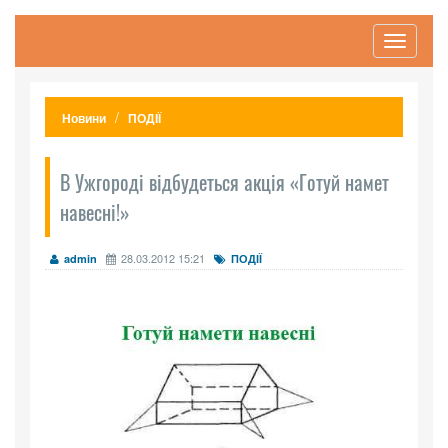
Toggle
navigati
Новини
ПОДІЇ
В Ужгороді відбудеться акція «Готуй намет
навесні!»
28.03.2012 15:21
admin
ПОДІЇ