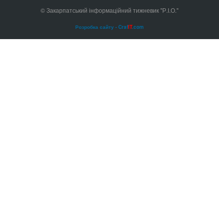
© Закарпатський інформаційний тижневик "Р.І.О."
Розробка сайту - Craf
IT
.com