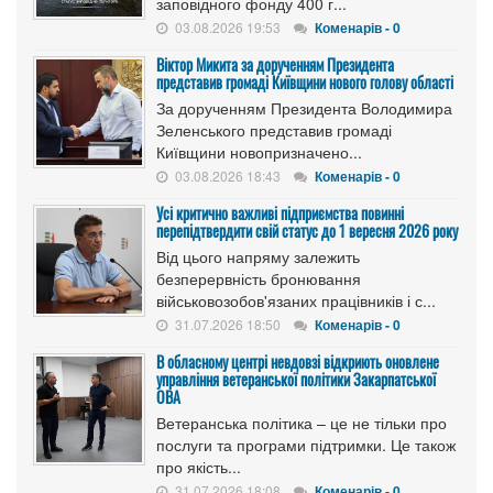
заповідного фонду 400 г...
03.08.2026 19:53
Коменарів - 0
Віктор Микита за дорученням Президента
представив громаді Київщини нового голову області
За дорученням Президента Володимира
Зеленського представив громаді
Київщини новопризначено...
03.08.2026 18:43
Коменарів - 0
Усі критично важливі підприємства повинні
перепідтвердити свій статус до 1 вересня 2026 року
Від цього напряму залежить
безперервність бронювання
військовозобов'язаних працівників і с...
31.07.2026 18:50
Коменарів - 0
В обласному центрі невдовзі відкриють оновлене
управління ветеранської політики Закарпатської
ОВА
Ветеранська політика – це не тільки про
послуги та програми підтримки. Це також
про якість...
31.07.2026 18:08
Коменарів - 0