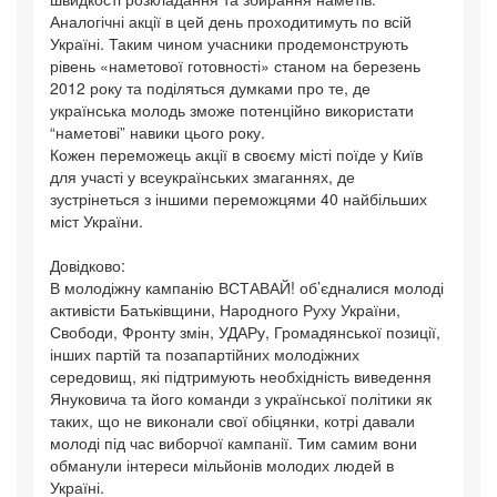
Аналогічні акції в цей день проходитимуть по всій
Україні. Таким чином учасники продемонструють
рівень «наметової готовності» станом на березень
2012 року та поділяться думками про те, де
українська молодь зможе потенційно використати
“наметові” навики цього року.
Кожен переможець акції в своєму місті поїде у Київ
для участі у всеукраїнських змаганнях, де
зустрінеться з іншими переможцями 40 найбільших
міст України.
Довідково:
В молодіжну кампанію ВСТАВАЙ! об’єдналися молоді
активісти Батьківщини, Народного Руху України,
Свободи, Фронту змін, УДАРу, Громадянської позиції,
інших партій та позапартійних молодіжних
середовищ, які підтримують необхідність виведення
Януковича та його команди з української політики як
таких, що не виконали свої обіцянки, котрі давали
молоді під час виборчої кампанії. Тим самим вони
обманули інтереси мільйонів молодих людей в
Україні.