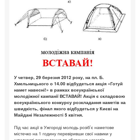
У четвер, 29 березня 2012 року, на пл. Б.
Хмельницького о 14.00 відбудеться акція «Готуй
намет навесні!» в рамках всеукраїнської
молодіжної кампанії ВСТАВАЙ! Акція є складовою
всеукраїнського конкурсу розкладання наметів на
швидкість, фінал якого відбудеться у Києві на
Майдані Незалежності 5 квітня.
Під час акції в Ужгороді молодь розіб’є наметове
містечко на 1 годину перевіривши свої навики у
швидкості розкладання та збирання наметів.