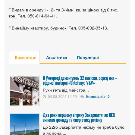
* Видам в оренду 1-, 2- та 3-кімн. кв. за ціною від 6 тис.
грн. Тел. 050-814-94-41.
* Винайму квартиру, будинок. Тел. 095-092-35-13.
Коментарі
Аналітика
Популярні
В Ужгороді демонтують 32 вивіски, серед них –
відомої кав'ярні «Shtefanyo V&V»
Руки геть від майстра...
04.08.2026 12:59
Коменарів - 0
Два роки першому вітряку Закарпаття: як ВЕС
змінила громаду та енергетику регіону
До 22го Закарпаття нікому не треба було
а як понаї...