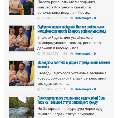
Палата регіональних молодіжних
конгресів Конгресу місцевих та
регіональних влад при Презид...
05.08.2026 11:29
Коменарів - 0
Відбулося перше засідання Палати регіональних
молодіжних конгресів Конгресу регіональних влад
Знаковий день для українського
самоврядування, громад, регіонів та
держави в цілому, - пов...
05.08.2026 11:26
Коменарів - 0
Молодіжна політика в Україні отримує новий вагомий
поштовх
Сьогодні відбулося установче засідання
новосформованої Палати регіональних
молодіжних конг...
05.08.2026 11:15
Коменарів - 0
Прокуратура через суд вимагає надати річці Біла
Тиса на Рахівщині статус заповідного фонду
На Закарпатті прокуратура через суд
вимагає надати статус природно-