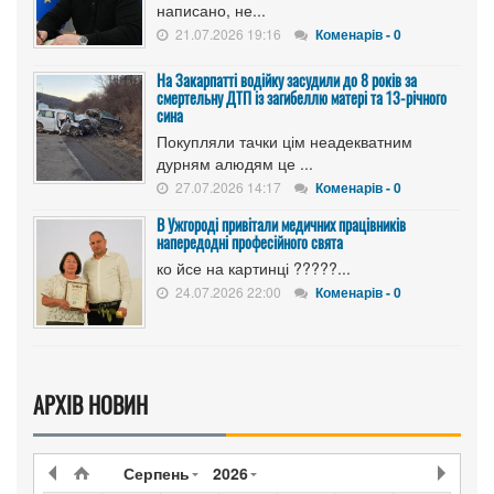
написано, не...
21.07.2026 19:16
Коменарів - 0
На Закарпатті водійку засудили до 8 років за
смертельну ДТП із загибеллю матері та 13-річного
сина
Покупляли тачки цім неадекватним
дурням алюдям це ...
27.07.2026 14:17
Коменарів - 0
В Ужгороді привітали медичних працівників
напередодні професійного свята
ко йсе на картинці ?????...
24.07.2026 22:00
Коменарів - 0
АРХІВ НОВИН
Серпень
2026