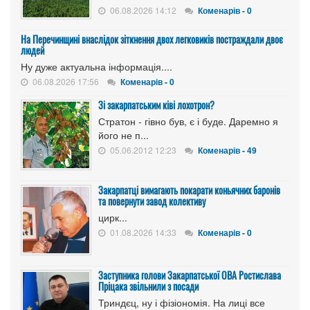
06.08.2026 14:12
Коменарів - 0
На Перечинщині внаслідок зіткнення двох легковиків постраждали двоє
людей
Ну дуже актуальна інформація....
06.08.2026 17:56
Коменарів - 0
Зі закарпатським ківі лохотрон?
Стратон - гівно був, є і буде. Даремно я
його не п...
05.06.2012 12:23
Коменарів - 49
Закарпатці вимагають покарати коньячних баронів
та повернути завод колективу
цирк...
01.08.2026 14:33
Коменарів - 0
Заступника голови Закарпатської ОВА Ростислава
Пріцака звільнили з посади
Триндєц, ну і фізіономія. На лиці все