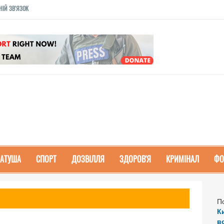
НІЙ ЗВ'ЯЗОК
РАТУША
СПОРТ
ДОЗВІЛЛЯ
ЗДОРОВ'Я
КРИМІНАЛ
ФО
П
К
в