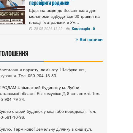
перевірити родимки
Щорічна акція до Всесвітнього дня
меланоми відбудеться 30 травня на
площі Театральній в Уж...
28.05.2026 13:22
Коменарів - 0
Всі новини
ГОЛОШЕННЯ
 Настилання паркету, ламінату. Шліфування,
кування. Тел. 050-204-13-33.
 ПРОДАМ 4-кімнатний будинок у м. Лубни
лтавської області. Всі комунікації, 8 сот. землі. Тел.
95-904-79-24.
Куплю старий будинок у місті або передмісті. Тел.
50-561-10-96.
Куплю. Терміново! Земельну ділянку в кінці вул.