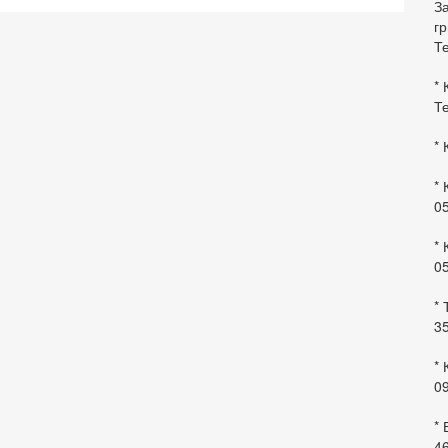
За
гр
Те
* 
Те
* 
* 
0
* 
0
* 
35
* 
09
*
46