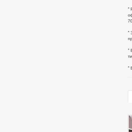
*
оф
70
*
пр
* 
ти
* 