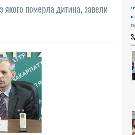
ез якого померла дитина, завели
т
ві
По
З