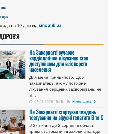
иск:
тер:
года на 10 днів від
sinoptik.ua
ДОРОВ'Я
На Закарпатті сучасне
кардіологічне лікування стає
доступнішим для всіх верств
населення
Для мене принципово, щоб
закарпатець, якому потрібне
лікування серцевих захворювань, не
м...
07.08.2026 15:45
Коменарів - 0
На Закарпатті стартував тиждень
тестування на вірусні гепатити B та C
З 27 липня до 2 серпня в області
тривають тематичні заходи з нагоди