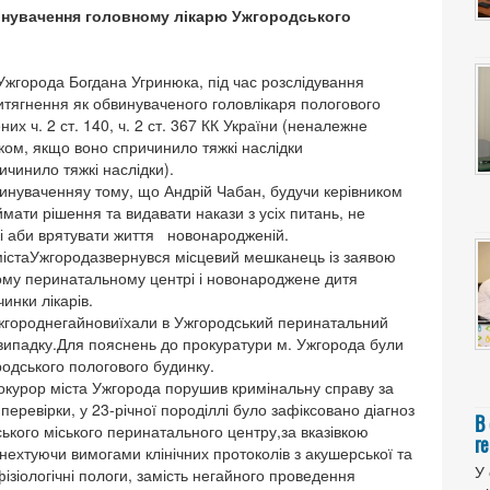
инувачення головному лікарю Ужгородського
Ужгорода Богдана Угринюка, під час розслідування
ритягнення як обвинуваченого головлікаря пологового
их ч. 2 ст. 140, ч. 2 ст. 367 КК України (неналежне
ком, якщо воно спричинило тяжкі наслідки
чинило тяжкі наслідки).
винуваченняу тому, що Андрій Чабан, будучи керівником
ти рішення та видавати накази з усіх питань, не
лі аби врятувати життя новонародженій.
містаУжгородазвернувся місцевий мешканець із заявою
кому перинатальному центрі і новонароджене дитя
инки лікарів.
а Ужгороднегайновиїхали в Ужгородський перинатальний
 випадку.Для пояснень до прокуратури м. Ужгорода були
ородського пологового будинку.
рокурор міста Ужгорода порушив кримінальну справу за
еревірки, у 23-річної породіллі було зафіксовано діагноз
В
ького міського перинатального центру,за вказівкою
ге
нехтуючи вимогами клінічних протоколів з акушерської та
У 
ізіологічні пологи, замість негайного проведення