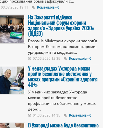
сцях проживання ромів зафіксували с...
03.07.2026 19:11
Коменарів - 0
На Закарпатті відбувся
Національний форум охорони
здоров’я «Здорова Україна 2030»
(ВІДЕО)
Разом із Міністром охорони здоров’я
Віктором Ляшком, парламентарями,
урядовцями та медикам...
07.06.2026 12:35
Коменарів - 0
У медзакладах Ужгорода можна
пройти безоплатне обстеження у
межах програми «Скринінг здоровʼя
40+»
У медичних закладах Ужгорода
можна пройти безоплатне
профілактичне обстеження у межах
держ...
01.06.2026 14:35
Коменарів - 0
В Ужгороді можна буде безкоштовно