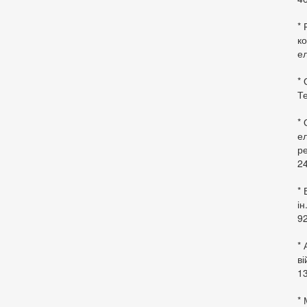
* 
ко
ел
* 
Те
*
ел
ре
24
* 
ін
92
* 
в
13
* 