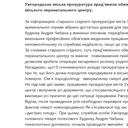
Ужгородська міська прокуратура пред’явила обв
міського перинатального центру.
За інформацією старшого слідчого прокуратури міста 
кримінальної справи зібрано достатньо доказів для п
будинку Андрія Чабана у вчиненні злочинів, передбачен
виконання професійних обов'язків медичним працівни
неповнолітньому та службова недбалість, якщо це спри
За словами старшого слідчого, суть пред’явленого об
перинатального центру та маючи повноваження прийма
дозволив зробити операцію кесаревого розтину роділ
Нагадаємо, що13 січняминулого рокудо прокуратури 
про те, що його дочка-породілля народжувала в місь
померло. Сім’я породіллітоді звинуватилау смерті дівч
На підставі цієї заяви, працівники прокуратури міст
центр і вилучили усі документи, що стосувалисяцього
викликані усі причетні до цієї ситуації працівники Ужг
Відтак, після проведення усіх необхідних перевірок п
фактом смерті новонародженої.Як з’ясувалася під час п
«дистрес плоду». При цьому, службові особи Ужгородс
головного лікаря пологового будинку Андрія Чабана, 
гінекологічної допомоги, почали проводити звичайні ф