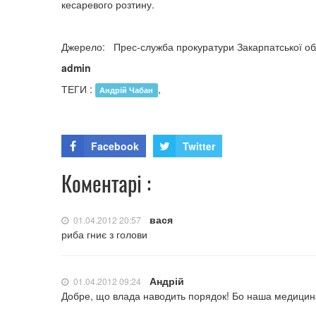
кесаревого розтину.
Джерело: Прес-служба прокуратури Закарпатської об
admin
ТЕГИ :
,
Андрій Чабан
Facebook
Twitter
Коментарі :
вася
01.04.2012 20:57
риба гниє з голови
Андрій
01.04.2012 09:24
Добре, що влада наводить порядок! Бо наша медицин