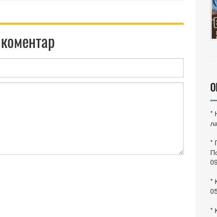
 коментар
О
*
ла
*
По
0
* 
0
* 