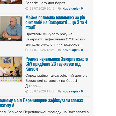
Всесвітнього дня борот...
28.07.2026 20:16
Коменарів - 0
Майже половина виявлених за рік
онкологій на Закарпатті – це 3 та 4
стадії
Протягом минулого року на
Закарпатті зафіксували 2750 нових
випадків онкологічних захворюв...
14.07.2026 18:25
Коменарів - 0
Родина начальника Закарпатського
СБУ придбала 23 таунхауси під
Києвом
Серед майна також офісний центр у
Борисполі та маєток на березі
Дніпра....
08.07.2026 13:48
Коменарів - 0
 одному з сіл Перечинщини зафіксували спалах
патиту А
селі Зарічово Перечинської громади на Закарпатті в