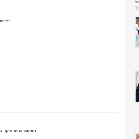
мі
ласті
а прогнила вщент.