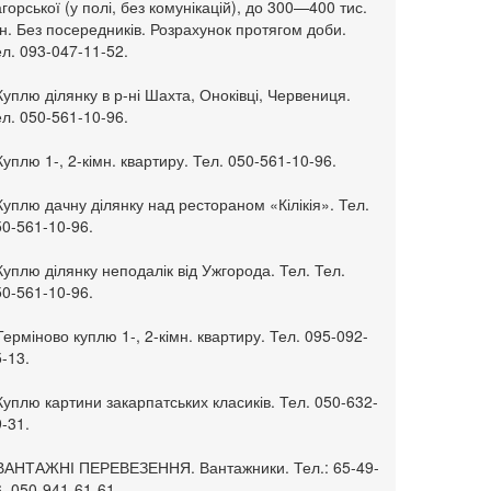
горської (у полі, без комунікацій), до 300—400 тис.
н. Без посередників. Розрахунок протягом доби.
л. 093-047-11-52.
Куплю ділянку в р-ні Шахта, Оноківці, Червениця.
л. 050-561-10-96.
Куплю 1-, 2-кімн. квартиру. Тел. 050-561-10-96.
Куплю дачну ділянку над рестораном «Кілікія». Тел.
50-561-10-96.
Куплю ділянку неподалік від Ужгорода. Тел. Тел.
50-561-10-96.
Терміново куплю 1-, 2-кімн. квартиру. Тел. 095-092-
-13.
Куплю картини закарпатських класиків. Тел. 050-632-
-31.
 ВАНТАЖНІ ПЕРЕВЕЗЕННЯ. Вантажники. Тел.: 65-49-
, 050-941-61-61.