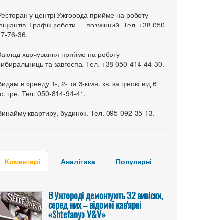
 Ресторан у центрі Ужгорода прийме на роботу
іціантів. Графік роботи — позмінний. Тел. +38 050-
7-76-36.
 Заклад харчування прийме на роботу
ибиральниць та завгоспа. Тел. +38 050-414-44-30.
Видам в оренду 1-, 2- та 3-кімн. кв. за ціною від 6
с. грн. Тел. 050-814-94-41.
Винайму квартиру, будинок. Тел. 095-092-35-13.
Коментарі
Аналітика
Популярні
В Ужгороді демонтують 32 вивіски,
серед них – відомої кав'ярні
«Shtefanyo V&V»