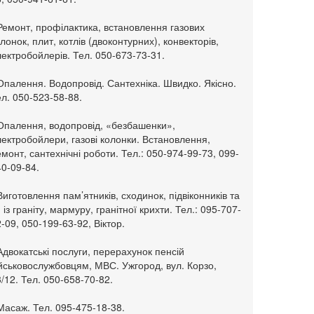
Ремонт, профілактика, встановлення газових
лонок, плит, котлів (двоконтурних), конвекторів,
ектробойлерів. Тел. 050-673-73-31.
Опалення. Водопровід. Сантехніка. Швидко. Якісно.
л. 050-523-58-88.
 Опалення, водопровід, «безбашенки»,
ектробойлери, газові колонки. Встановлення,
монт, сантехнічні роботи. Тел.: 050-974-99-73, 099-
0-09-84.
Виготовлення пам’ятників, сходинок, підвіконників та
. із граніту, мармуру, гранітної крихти. Тел.: 095-707-
-09, 050-199-63-92, Віктор.
Адвокатські послуги, перерахунок пенсій
ійськовослужбовцям, МВС. Ужгород, вул. Корзо,
/12. Тел. 050-658-70-82.
Масаж. Тел. 095-475-18-38.