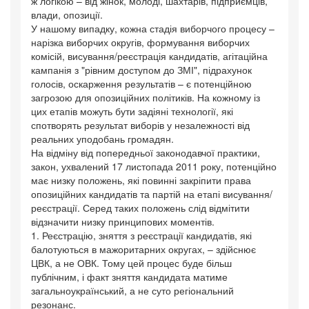
ж логікою – від жінок, молоді, шахтарів, підприємців,
влади, опозиції.
У нашому випадку, кожна стадія виборчого процесу –
нарізка виборчих округів, формування виборчих
комісій, висування/реєстрація кандидатів, агітаційна
кампанія з "рівним доступом до ЗМІ", підрахунок
голосів, оскарження результатів – є потенційною
загрозою для опозиційних політиків. На кожному із
цих етапів можуть бути задіяні технології, які
спотворять результат виборів у незалежності від
реальних уподобань громадян.
На відміну від попередньої законодавчої практики,
закон, ухвалений 17 листопада 2011 року, потенційно
має низку положень, які повинні закріпити права
опозиційних кандидатів та партій на етапі висування/
реєстрації. Серед таких положень слід відмітити
відзначити низку принципових моментів.
1. Реєстрацію, зняття з реєстрації кандидатів, які
балотуються в мажоритарних округах, – здійснює
ЦВК, а не ОВК. Тому цей процес буде більш
публічним, і факт зняття кандидата матиме
загальноукраїнський, а не суто регіональний
резонанс.