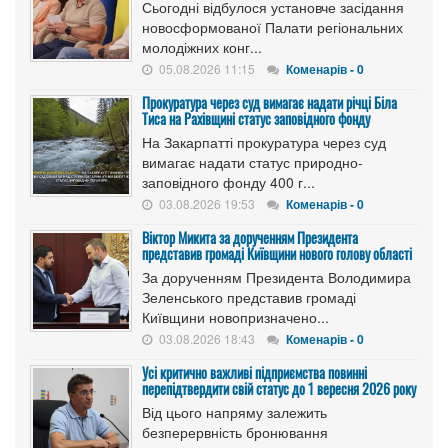
Сьогодні відбулося установче засідання
новосформованої Палати регіональних
молодіжних конг...
05.08.2026 11:15
Коменарів - 0
Прокуратура через суд вимагає надати річці Біла
Тиса на Рахівщині статус заповідного фонду
На Закарпатті прокуратура через суд
вимагає надати статус природно-
заповідного фонду 400 г...
03.08.2026 19:53
Коменарів - 0
Віктор Микита за дорученням Президента
представив громаді Київщини нового голову області
За дорученням Президента Володимира
Зеленського представив громаді
Київщини новопризначено...
03.08.2026 18:43
Коменарів - 0
Усі критично важливі підприємства повинні
перепідтвердити свій статус до 1 вересня 2026 року
Від цього напряму залежить
безперервність бронювання