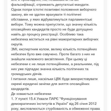
фальсифікації, отримають депутатські мандати.
Однак попри істотні позитивні положення виборчого
закону, він не здатен врахувати ті політичні
обставини, у яких відбуватимуться парламентські
вибори. Тому можна припустити, що значну кількість
опозиційних кандидатів просто не буде допущено
навіть до процесу реєстрації. Особливо така
небезпека міститься на рівні мажоритарних виборчих
округів.
ЗМІ, експертним колом, велику кількість потенційних
небезпек було вже озвучено. Проте багато з них не
знайшли належного висвітлення. При цьому ці
небезпеки є не лише потенційними, а реальними, під
них уже підпадає значна кількість політичних та
громадських діячів.
І питання лише, наскільки ЦВК буде використовувати
окремі юридичні зачіпки для зняття опозиційних
кандидатів.
Де ховаються небезпеки
1. У пункті 15.4 Ухвали ПАРЄ "Функціонування
демократичних інститутів в Україні" від 26 січня 2012
року, висловлюється стурбованість в обмеженні права