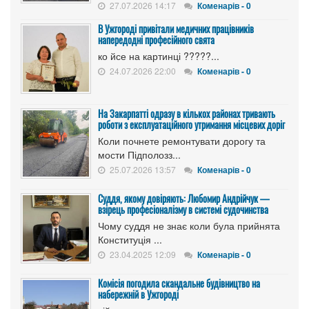
27.07.2026 14:17
Коменарів - 0
В Ужгороді привітали медичних працівників
напередодні професійного свята
ко йсе на картинці ?????...
24.07.2026 22:00
Коменарів - 0
На Закарпатті одразу в кількох районах тривають
роботи з експлуатаційного утримання місцевих доріг
Коли почнете ремонтувати дорогу та
мости Підполозз...
25.07.2026 13:57
Коменарів - 0
Суддя, якому довіряють: Любомир Андрійчук —
взірець професіоналізму в системі судочинства
Чому суддя не знає коли була прийнята
Конституція ...
23.04.2025 12:09
Коменарів - 0
Комісія погодила скандальне будівництво на
набережній в Ужгороді