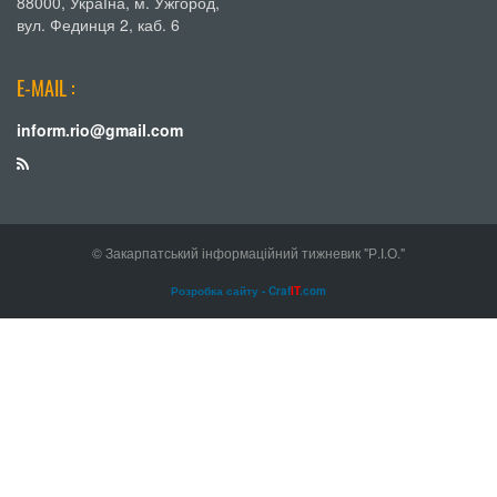
88000, УкраЇна, м. Ужгород,
вул. Фединця 2, каб. 6
E-MAIL :
inform.rio@gmail.com
© Закарпатський інформаційний тижневик "Р.І.О."
Розробка сайту - Craf
IT
.com