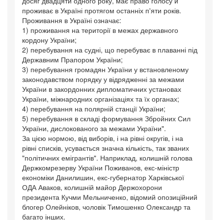
досяг двадцяти одного року, має право голосу й
проживає в Україні протягом останніх п'яти років.
Проживання в Україні означає:
1) проживання на території в межах державного
кордону України;
2) перебування на судні, що перебуває в плаванні під
Державним Прапором України;
3) перебування громадян України у встановленому
законодавством порядку у відрядженні за межами
України в закордонних дипломатичних установах
України, міжнародних організаціях та їх органах;
4) перебування на полярній станції України;
5) перебування в складі формування Збройних Сил
України, дислокованого за межами України".
За цією нормою, від виборів, і на рівні округів, і на
рівні списків, усувається значна кількість, так званих
"політичних емігрантів". Наприклад, колишній голова
Держкомрезерву України Поживанов, екс-міністр
економіки Данилишин, екс-губернатор Харківської
ОДА Аваков, колишній майор Держохорони
президента Кучми Мельниченко, відомий опозиційний
блогер Олейніков, чоловік Тимошенко Олександр та
багато інших.