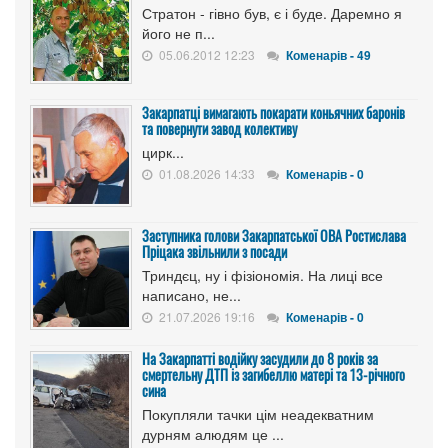
Стратон - гівно був, є і буде. Даремно я
його не п...
05.06.2012 12:23
Коменарів - 49
Закарпатці вимагають покарати коньячних баронів
та повернути завод колективу
цирк...
01.08.2026 14:33
Коменарів - 0
Заступника голови Закарпатської ОВА Ростислава
Пріцака звільнили з посади
Триндєц, ну і фізіономія. На лиці все
написано, не...
21.07.2026 19:16
Коменарів - 0
На Закарпатті водійку засудили до 8 років за
смертельну ДТП із загибеллю матері та 13-річного
сина
Покупляли тачки цім неадекватним
дурням алюдям це ...