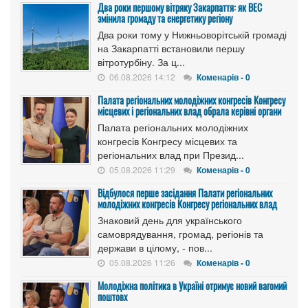
Два роки першому вітряку Закарпаття: як ВЕС
змінила громаду та енергетику регіону
Два роки тому у Нижньоворітській громаді
на Закарпатті встановили першу
вітротурбіну. За ц...
06.08.2026 14:12
Коменарів - 0
Палата регіональних молодіжних конгресів Конгресу
місцевих і регіональних влад обрала керівні органи
Палата регіональних молодіжних
конгресів Конгресу місцевих та
регіональних влад при Презид...
05.08.2026 11:29
Коменарів - 0
Відбулося перше засідання Палати регіональних
молодіжних конгресів Конгресу регіональних влад
Знаковий день для українського
самоврядування, громад, регіонів та
держави в цілому, - пов...
05.08.2026 11:26
Коменарів - 0
Молодіжна політика в Україні отримує новий вагомий
поштовх