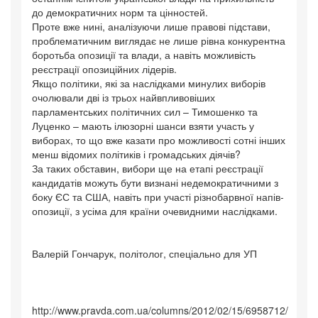
до демократичних норм та цінностей.
Проте вже нині, аналізуючи лише правові підстави,
проблематичним виглядає не лише рівна конкурентна
боротьба опозиції та влади, а навіть можливість
реєстрації опозиційних лідерів.
Якщо політики, які за наслідками минулих виборів
очолювали дві із трьох найвпливовіших
парламентських політичних сил – Тимошенко та
Луценко – мають ілюзорні шанси взяти участь у
виборах, то що вже казати про можливості сотні інших
менш відомих політиків і громадських діячів?
За таких обставин, вибори ще на етапі реєстрації
кандидатів можуть бути визнані недемократичними з
боку ЄС та США, навіть при участі різнобарвної напів-
опозиції, з усіма для країни очевидними наслідками.
Валерій Гончарук, політолог, спеціально для УП
http://www.pravda.com.ua/columns/2012/02/15/6958712/