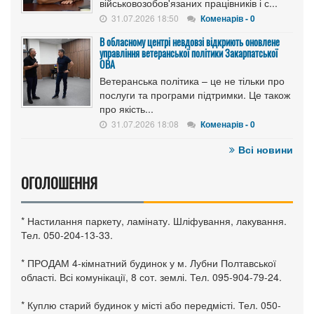
військовозобов'язаних працівників і с...
31.07.2026 18:50
Коменарів - 0
В обласному центрі невдовзі відкриють оновлене
управління ветеранської політики Закарпатської
ОВА
Ветеранська політика – це не тільки про
послуги та програми підтримки. Це також
про якість...
31.07.2026 18:08
Коменарів - 0
Всі новини
ОГОЛОШЕННЯ
* Настилання паркету, ламінату. Шліфування, лакування.
Тел. 050-204-13-33.
* ПРОДАМ 4-кімнатний будинок у м. Лубни Полтавської
області. Всі комунікації, 8 сот. землі. Тел. 095-904-79-24.
* Куплю старий будинок у місті або передмісті. Тел. 050-