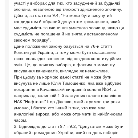
участі у виборах для тих, хто засуджений за будь-які
злочини, незалежно від тяжкості здійсненого злочину.
Дійсно, за статтею 9.4, "Не може бути висунутий
кандидатом й обраний депутатом громадянин, який
має судимість за вчинення умисного злочину, якщо ця
судимість не погашена й не знята у встановленому
законом порядку".
Дане положення закону базується на 76-й статті
Конституції України, а тому може бути скасованим
лише внаслідок внесення відповідних конституційних
змін. Це, до початку виборів, а фактично моменту
висування кандидатів, виглядає як неможливе.
При цьому за нормою даної статті не може бути
висунута не лише Юлія Тимошенко, яка вже відбуває
покарання в Качанівській виправній колонії №54, а
наприклад, колишній 1-й заступник голови правління
НАК "Нафтогаз" Ігор Діденко, який отримав три роки
умовно, і багато хто інший із тих, хто вже має
аналогічні вироки, або може отримати їх найближчим
часом.
2. Відповідно до статті 9.1 і 9.2, "Депутатом може бути
обраний громадянин України, який на день виборів