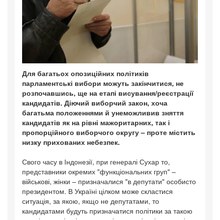
Для багатьох опозиційних політиків
парламентські вибори можуть закінчитися, не
розпочавшись, ще на етапі висування/реєстрації
кандидатів. Діючий виборчий закон, хоча
багатьма положеннями й унеможливив зняття
кандидатів як на рівні мажоритарних, так і
пропорційного виборчого округу – проте містить
низку прихованих небезпек.
Свого часу в Індонезії, при генералі Сухар то,
представники окремих "функціональних груп" –
військові, жінки – призначалися "в депутати" особисто
президентом. В Україні цілком може скластися
ситуація, за якою, якщо не депутатами, то
кандидатами будуть призначатися політики за такою