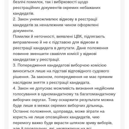
безлічі помилок, так і вибірковості щодо
реєстраційних документів окремих небажаних
кандидатів.
2. Закон унеможливлює відмову в реєстрації
кандидатів за неналежним чином оформлені
документи.
Помилки й неточності, виявлені ЦВК, підлягають
виправленню й не є підставою для відмови в
реєстрації кандидата в депутати. Дане положення
повинне зменшити свавілля комісії у відмові
кандидатам у реєстрації.
3. Попередження кандидатові виборчою комісією
виноситься лише на підставі відповідного судового
рішення. За законом, попередження не має прямим
наслідком зняття з реєстрації кандидата.
4. Закон не допускає можливість визнання недійсним
голосування в одномандатному та багатомандатному
виборчих округах. Тому оскаржити результати можна
буде лише в межах окремих виборчих дільниць.
Останнє положення, щоправда, може зіграти на
користь не лише опозиційних кандидатів, чию
перемогу важко буде вкрасти шляхом зриву виборів,
але й провладних, які, незважаючи на всі