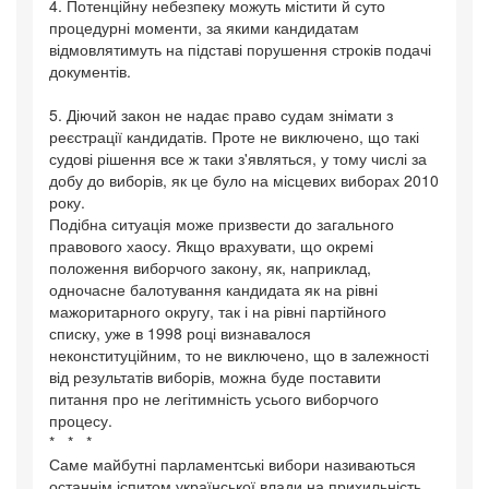
4. Потенційну небезпеку можуть містити й суто
процедурні моменти, за якими кандидатам
відмовлятимуть на підставі порушення строків подачі
документів.
5. Діючий закон не надає право судам знімати з
реєстрації кандидатів. Проте не виключено, що такі
судові рішення все ж таки з'являться, у тому числі за
добу до виборів, як це було на місцевих виборах 2010
року.
Подібна ситуація може призвести до загального
правового хаосу. Якщо врахувати, що окремі
положення виборчого закону, як, наприклад,
одночасне балотування кандидата як на рівні
мажоритарного округу, так і на рівні партійного
списку, уже в 1998 році визнавалося
неконституційним, то не виключено, що в залежності
від результатів виборів, можна буде поставити
питання про не легітимність усього виборчого
процесу.
* * *
Саме майбутні парламентські вибори називаються
останнім іспитом української влади на прихильність