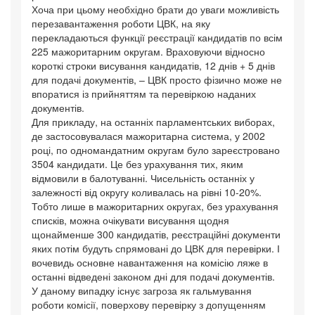
Хоча при цьому необхідно брати до уваги можливість
перезавантаження роботи ЦВК, на яку
перекладаються функції реєстрації кандидатів по всім
225 мажоритарним округам. Враховуючи відносно
короткі строки висування кандидатів, 12 днів + 5 днів
для подачі документів, – ЦВК просто фізично може не
впоратися із прийняттям та перевіркою наданих
документів.
Для прикладу, на останніх парламентських виборах,
де застосовувалася мажоритарна система, у 2002
році, по одномандатним округам було зареєстровано
3504 кандидати. Це без урахування тих, яким
відмовили в балотуванні. Чисельність останніх у
залежності від округу коливалась на рівні 10-20%.
Тобто лише в мажоритарних округах, без урахування
списків, можна очікувати висування щодня
щонайменше 300 кандидатів, реєстраційні документи
яких потім будуть спрямовані до ЦВК для перевірки. І
вочевидь основне навантаження на комісію ляже в
останні відведені законом дні для подачі документів.
У даному випадку існує загроза як гальмування
роботи комісії, поверхову перевірку з допущенням