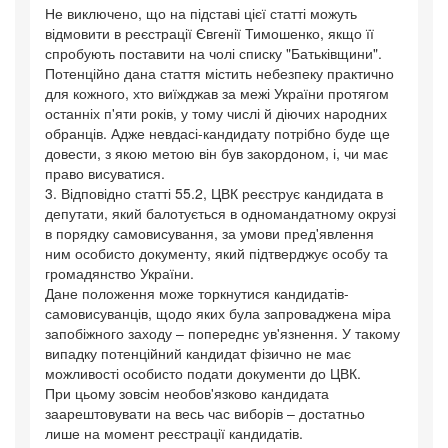
Не виключено, що на підставі цієї статті можуть
відмовити в реєстрації Євгенії Тимошенко, якщо її
спробують поставити на чолі списку "Батьківщини".
Потенційно дана стаття містить небезпеку практично
для кожного, хто виїжджав за межі України протягом
останніх п'яти років, у тому числі й діючих народних
обранців. Адже невдасі-кандидату потрібно буде ще
довести, з якою метою він був закордоном, і, чи має
право висуватися.
3. Відповідно статті 55.2, ЦВК реєструє кандидата в
депутати, який балотується в одномандатному окрузі
в порядку самовисування, за умови пред'явлення
ним особисто документу, який підтверджує особу та
громадянство України.
Дане положення може торкнутися кандидатів-
самовисуванців, щодо яких була запроваджена міра
запобіжного заходу – попереднє ув'язнення. У такому
випадку потенційний кандидат фізично не має
можливості особисто подати документи до ЦВК.
При цьому зовсім необов'язково кандидата
заарештовувати на весь час виборів – достатньо
лише на момент реєстрації кандидатів.