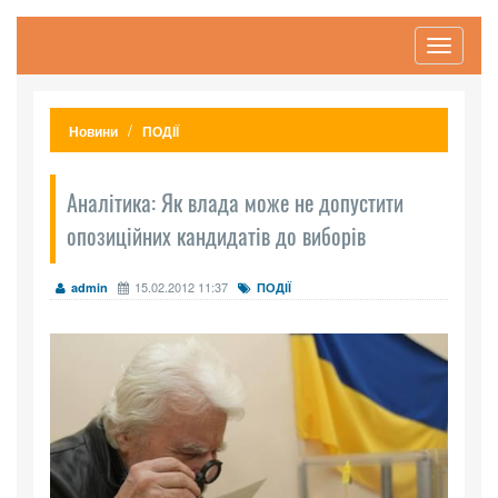
Toggle
navigati
Новини
ПОДІЇ
Аналітика: Як влада може не допустити
опозиційних кандидатів до виборів
15.02.2012 11:37
admin
ПОДІЇ