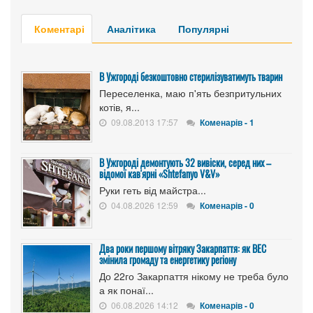
Коментарі
Аналітика
Популярні
В Ужгороді безкоштовно стерилізуватимуть тварин
Переселенка, маю п'ять безпритульних
котів, я...
09.08.2013 17:57
Коменарів - 1
В Ужгороді демонтують 32 вивіски, серед них –
відомої кав'ярні «Shtefanyo V&V»
Руки геть від майстра...
04.08.2026 12:59
Коменарів - 0
Два роки першому вітряку Закарпаття: як ВЕС
змінила громаду та енергетику регіону
До 22го Закарпаття нікому не треба було
а як понаї...
06.08.2026 14:12
Коменарів - 0