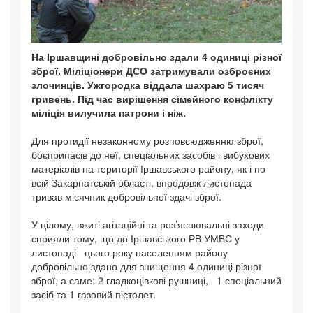
На Іршавщині добровільно здали 4 одиниці різної
зброї. Міліціонери ДСО затримували озброєних
злочинців. Ужгородка віддала шахраю 5 тисяч
гривень. Під час вирішення сімейного конфлікту
міліція вилучила патрони і ніж.
Для протидії незаконному розповсюдженню зброї,
боєприпасів до неї, спеціальних засобів і вибухових
матеріалів на території Іршавського району, як і по
всій Закарпатській області, впродовж листопада
тривав місячник добровільної здачі зброї.
У цілому, вжиті агітаційні та роз’яснювальні заходи
сприяли тому, що до Іршавського РВ УМВС у
листопаді цього року населенням району
добровільно здано для знищення 4 одиниці різної
зброї, а саме: 2 гладкоцівкові рушниці, 1 спеціальний
засіб та 1 газовий пістолет.