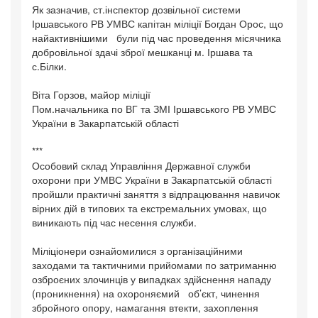
Як зазначив, ст.інспектор дозвільної системи
Іршавського РВ УМВС капітан міліції Богдан Орос, що
найактивнішими були під час проведення місячника
добровільної здачі зброї мешканці м. Іршава та
с.Білки.
Віта Горзов, майор міліції
Пом.начальника по ВГ та ЗМІ Іршавського РВ УМВС
України в Закарпатській області
***
Особовий склад Управління Державної служби
охорони при УМВС України в Закарпатській області
пройшли практичні заняття з відпрацювання навичок
вірних дій в типових та екстремальних умовах, що
виникають під час несення служби.
Міліціонери ознайомилися з організаційними
заходами та тактичними прийомами по затриманню
озброєних злочинців у випадках здійснення нападу
(проникнення) на охороняємий об’єкт, чинення
збройного опору, намагання втекти, захоплення