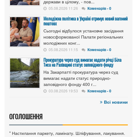
держави в цілому, - пов...
05.08.2026 11:26
Коменарів - 0
Молодіжна політика в Україні отримує новий вагомий
поштовх
Сьогодні відбулося установче засідання
новосформованої Палати регіональних
молодіжних конг...
05.08.2026 11:15
Коменарів - 0
Прокуратура через суд вимагає надати річці Біла
Тиса на Рахівщині статус заповідного фонду
На Закарпатті прокуратура через суд
вимагає надати статус природно-
заповідного фонду 400 г...
03.08.2026 19:53
Коменарів - 0
Всі новини
ОГОЛОШЕННЯ
* Настилання паркету, ламінату. Шліфування, лакування.