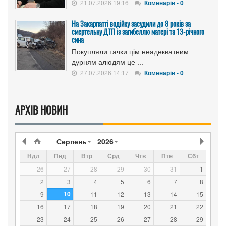
21.07.2026 19:16
Коменарів - 0
На Закарпатті водійку засудили до 8 років за
смертельну ДТП із загибеллю матері та 13-річного
сина
Покупляли тачки цім неадекватним
дурням алюдям це ...
27.07.2026 14:17
Коменарів - 0
АРХІВ НОВИН
Серпень
2026
Ндл
Пнд
Втр
Срд
Чтв
Птн
Сбт
26
27
28
29
30
31
1
2
3
4
5
6
7
8
10
9
11
12
13
14
15
16
17
18
19
20
21
22
23
24
25
26
27
28
29