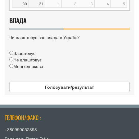
30
31
1
2
3
4
5
ВЛАДА
Чи влаштовує вас влада в Україні?
Влаштовує
Не влаштовує
Мені однаково
Голосувати/результат
ТЕЛЕФОН/ФАКС :
+380990052393
Редактор: Петро Гойс