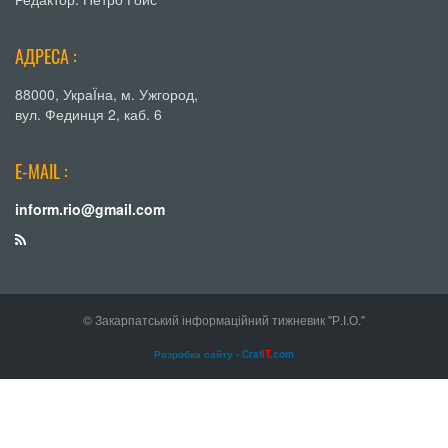
АДРЕСА :
88000, УкраЇна, м. Ужгород,
вул. Фединця 2, каб. 6
E-MAIL :
inform.rio@gmail.com
© Закарпатський інформаційний тижневик "Р.І.О."
Розробка сайту - Craf
IT
.com