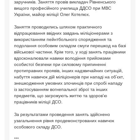
заручників. Заняття провів викладач Рівненського
вищого професійного училища ДДСО при МВС
України, майор міліції Олег Котелюх.
Заняття проводились шляхом практичного
відпрацювання ввідних завдань міліціонерами з
використанням пейнтбольного спорядження та
подолання особовим складом смуги перешкод на базі
військової частини. Крім того, у ході занять працівники
вдосконалювали навики володіння прийомами
особистої безпеки при силовому припиненні
протиправних проявів, інших надзвичайних ситуацій,
набуття навичок дій міліціонерів при нападі на об’єкт,
знешкодження умовних злочинців при спробі нападу
із застосуванням вогнепальної зброї та інших
предметів, що загрожують життю та здоров'ю
працівників міліції ДСО.
За результатами проведення занять здійснено
узагальнення рівня продемонстрованих навичок
особового складу ДСО.
***