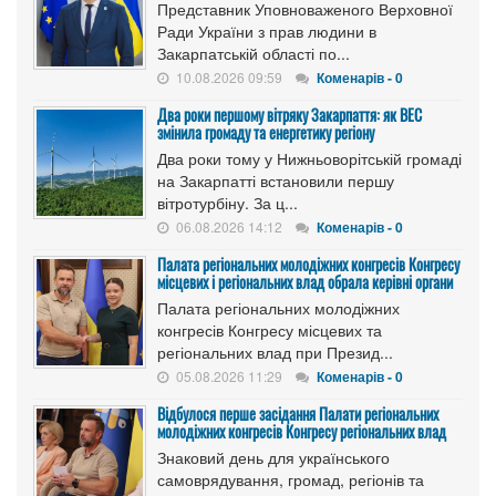
Представник Уповноваженого Верховної
Ради України з прав людини в
Закарпатській області по...
10.08.2026 09:59
Коменарів - 0
Два роки першому вітряку Закарпаття: як ВЕС
змінила громаду та енергетику регіону
Два роки тому у Нижньоворітській громаді
на Закарпатті встановили першу
вітротурбіну. За ц...
06.08.2026 14:12
Коменарів - 0
Палата регіональних молодіжних конгресів Конгресу
місцевих і регіональних влад обрала керівні органи
Палата регіональних молодіжних
конгресів Конгресу місцевих та
регіональних влад при Презид...
05.08.2026 11:29
Коменарів - 0
Відбулося перше засідання Палати регіональних
молодіжних конгресів Конгресу регіональних влад
Знаковий день для українського
самоврядування, громад, регіонів та