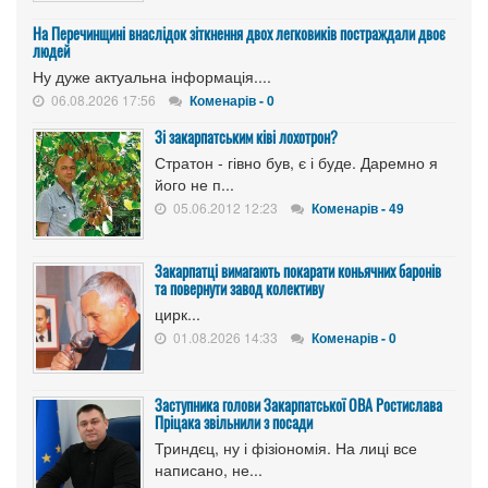
На Перечинщині внаслідок зіткнення двох легковиків постраждали двоє
людей
Ну дуже актуальна інформація....
06.08.2026 17:56
Коменарів - 0
Зі закарпатським ківі лохотрон?
Стратон - гівно був, є і буде. Даремно я
його не п...
05.06.2012 12:23
Коменарів - 49
Закарпатці вимагають покарати коньячних баронів
та повернути завод колективу
цирк...
01.08.2026 14:33
Коменарів - 0
Заступника голови Закарпатської ОВА Ростислава
Пріцака звільнили з посади
Триндєц, ну і фізіономія. На лиці все
написано, не...