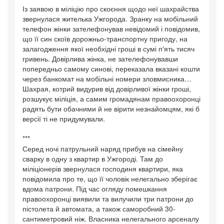
Із заявою в міліцію про скоєння щодо неї шахрайства
звернулася жителька Ужгорода. Зранку на мобільний
телефон жінки зателефонував невідомий і повідомив,
що її син скоїв дорожньо-транспортну пригоду, на
залагодження якої необхідні гроші в сумі п′ять тисяч
гривень. Довірлива жінка, не зателефонувавши
попередньо самому синові, переказала вказані кошти
через банкомат на мобільні номери зловмисника…
Шахрая, котрий видурив від довірливої жінки гроші,
розшукує міліція, а самим громадянам правоохоронці
радять бути обачними й не вірити незнайомцям, які б
версії ті не придумували.
***
Серед ночі патрульний наряд прибув на сімейну
сварку в одну з квартир в Ужгороді. Там до
міліціонерів звернулася господиня квартири, яка
повідомила про те, що її чоловік нелегально зберігає
вдома патрони. Під час огляду помешкання
правоохоронці виявили та вилучили три патрони до
пістолета й автомата, а також саморобний 30-
сантиметровий ніж. Власника нелегального арсеналу