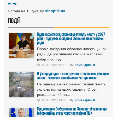
вітер:
Погода на 10 днів від
sinoptik.ua
ПОДІЇ
Куди насамперед спрямовуватимуть кошти у 2027
році - підсумки засідання обласної інвестиційної
ради
Провів засідання обласної інвестиційної
ради, де розглянули ключові напрями
публічних інве...
10.08.2026 19:18
Коменарів - 0
В Ужгороді один з електричних стовпів став убивцею
лелек - загинули щонайменше чотири птахи
На одному з електричних стовпів гинуть
лелеки, які на нього сідають. Стовп
розташований на...
10.08.2026 14:35
Коменарів - 0
Представник Омбудсмана на Закарпатті заявив про
інформаційну атаку через перевірки ТЦК