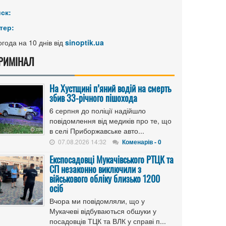
иск:
тер:
года на 10 днів від
sinoptik.ua
РИМІНАЛ
На Хустщині п’яний водій на смерть
збив 33-річного пішохода
6 серпня до поліції надійшло
повідомлення від медиків про те, що
в селі Приборжавське авто...
07.08.2026 14:32
Коменарів - 0
Експосадовці Мукачівського РТЦК та
СП незаконно виключили з
військового обліку близько 1200
осіб
Вчора ми повідомляли, що у
Мукачеві відбуваються обшуки у
посадовців ТЦК та ВЛК у справі п...