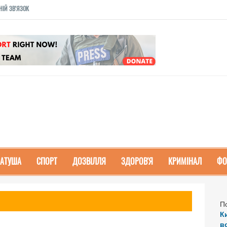
НІЙ ЗВ'ЯЗОК
РАТУША
СПОРТ
ДОЗВІЛЛЯ
ЗДОРОВ'Я
КРИМІНАЛ
ФО
П
К
в