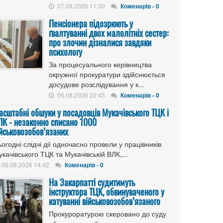
07.08.2026 11:30
Коменарів - 0
Пенсіонера підозрюють у
ґвалтуванні двох малолітніх сестер:
про злочин дізналися завдяки
психологу
За процесуального керівництва
окружної прокуратури здійснюється
досудове розслідування у к...
06.08.2026 22:45
Коменарів - 0
асштабні обшуки у посадовців Мукачівського ТЦК і
ЛК - незаконно списано 1000
ійськовозобов’язаних
огодні слідчі дії одночасно провели у працівників
качівського ТЦК та Мукачівській ВЛК,...
06.08.2026 14:42
Коменарів - 0
На Закарпатті судитимуть
інструктора ТЦК, обвинуваченого у
катуванні військовозобов’язаного
Прокуроратурою скеровано до суду