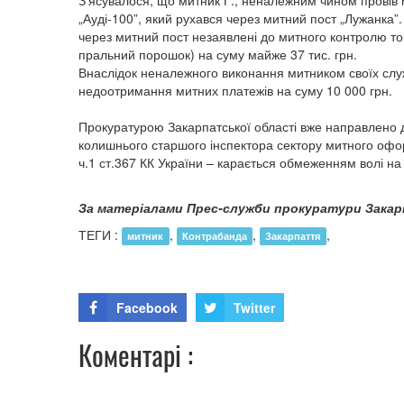
З’ясувалося, що митник Г., неналежним чином провів
„Ауді-100”, який рухався через митний пост „Лужанка”.
через митний пост незаявлені до митного контролю то
пральний порошок) на суму майже 37 тис. грн.
Внаслідок неналежного виконання митником своїх служб
недоотримання митних платежів на суму 10 000 грн.
Прокуратурою Закарпатської області вже направлено 
колишнього старшого інспектора сектору митного офо
ч.1 ст.367 КК України – карається обмеженням волі на 
За матеріалами Прес-служби прокуратури Закар
ТЕГИ :
,
,
,
митник
Контрабанда
Закарпаття
Facebook
Twitter
Коментарі :