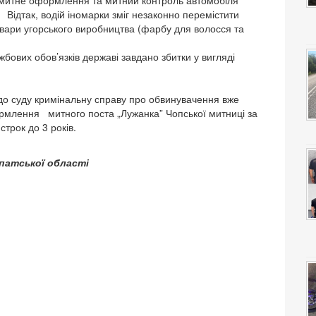
 митне оформлення та митний контроль автомобіля
 Відтак, водій іномарки зміг незаконно перемістити
вари угорського виробництва (фарбу для волосся та
ових обов’язків державі завдано збитки у вигляді
до суду кримінальну справу про обвинувачення вже
рмлення митного поста „Лужанка” Чопської митниці за
строк до 3 років.
патської області