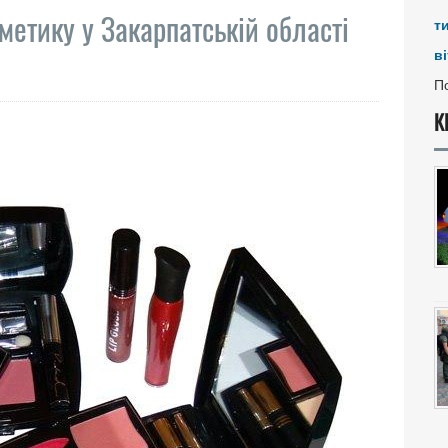
метику у Закарпатській області
т
ві
По
К