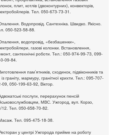
лонок, плит, котлів (двоконтурних), конвекторів,
ектробойлерів. Тел. 050-673-73-31.
Опалення. Водопровід. Сантехніка. Швидко. Якісно.
л. 050-523-58-88.
 Опалення, водопровід, «безбашенки»,
ектробойлери, газові колонки. Встановлення,
монт, сантехнічні роботи. Тел.: 050-974-99-73, 099-
0-09-84.
Виготовлення пам’ятників, сходинок, підвіконників та
. із граніту, мармуру, гранітної крихти. Тел.: 095-707-
-09, 050-199-63-92, Віктор.
Адвокатські послуги, перерахунок пенсій
ійськовослужбовцям, МВС. Ужгород, вул. Корзо,
/12. Тел. 050-658-70-82.
Масаж. Тел. 095-475-18-38.
 Ресторан у центрі Ужгорода прийме на роботу