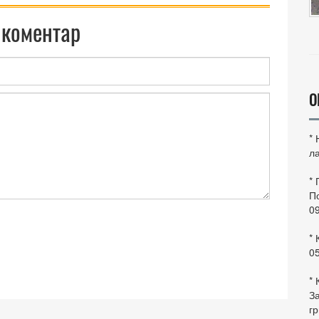
 коментар
О
*
ла
*
По
0
* 
0
* 
За
гр