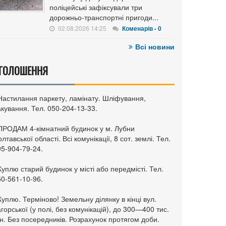
поліцейські зафіксували три
дорожньо-транспортні пригоди...
02.08.2026 14:25
Коменарів - 0
Всі новини
ГОЛОШЕННЯ
 Настилання паркету, ламінату. Шліфування,
кування. Тел. 050-204-13-33.
 ПРОДАМ 4-кімнатний будинок у м. Лубни
лтавської області. Всі комунікації, 8 сот. землі. Тел.
95-904-79-24.
Куплю старий будинок у місті або передмісті. Тел.
50-561-10-96.
Куплю. Терміново! Земельну ділянку в кінці вул.
горської (у полі, без комунікацій), до 300—400 тис.
н. Без посередників. Розрахунок протягом доби.