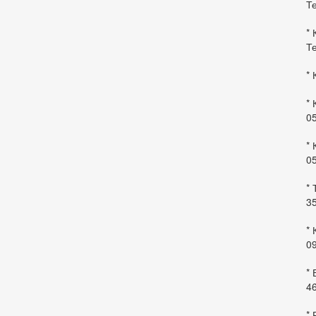
Те
* 
Те
* 
* 
0
* 
0
* 
35
* 
09
*
46
* 