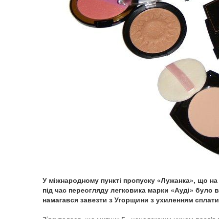
У міжнародному пункті пропуску «Лужанка», що на 
під час переогляду легковика марки «Ауді» було в
намагався завезти з Угорщини з ухиленням сплати