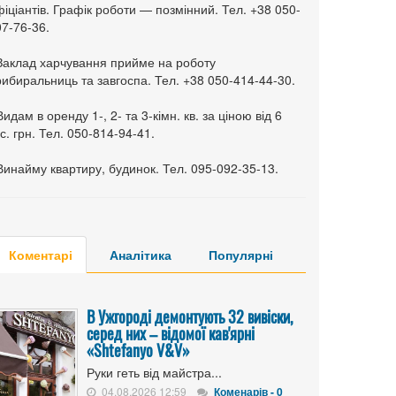
іціантів. Графік роботи — позмінний. Тел. +38 050-
7-76-36.
 Заклад харчування прийме на роботу
ибиральниць та завгоспа. Тел. +38 050-414-44-30.
Видам в оренду 1-, 2- та 3-кімн. кв. за ціною від 6
с. грн. Тел. 050-814-94-41.
Винайму квартиру, будинок. Тел. 095-092-35-13.
Коментарі
Аналітика
Популярні
В Ужгороді демонтують 32 вивіски,
серед них – відомої кав'ярні
«Shtefanyo V&V»
Руки геть від майстра...
04.08.2026 12:59
Коменарів - 0