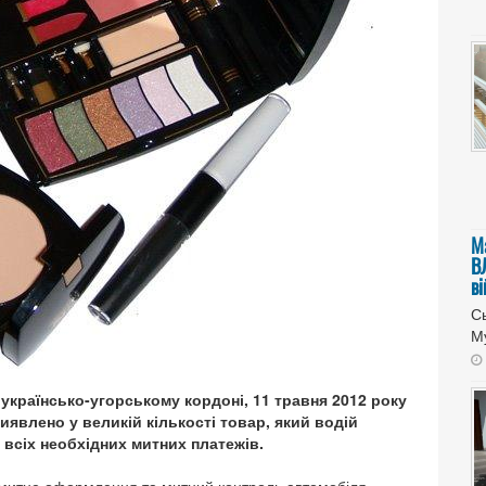
М
В
в
Сь
Му
українсько-угорському кордоні, 11 травня 2012 року
иявлено у великій кількості товар, який водій
 всіх необхідних митних платежів.