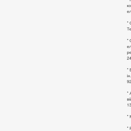
ко
ел
* 
Те
*
ел
ре
24
* 
ін
92
* 
в
13
* 
*