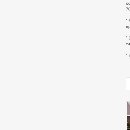
оф
70
*
пр
* 
ти
* 