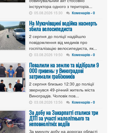
обвинувальний акт стосовно
інструктора одного з територіа...
05.08.2026 15:30
Коменарів - 0
На Мукачівщині водійка насмерть
збила велосипедиста
2 серпня до поліції надійшло
повідомлення від медиків про
госпіталізацію велосипедиста, як...
03.08.2026 19:50
Коменарів - 0
Повалили на землю та відібрали 9
000 гривень: у Виноградові
затримали грабіжників
2 серпня близько 12:30 до поліції
звернувся 49-річний житель міста
Виноградів. Чоловік пов...
03.08.2026 13:56
Коменарів - 0
За добу на Закарпатті сталися три
ДТП за участі малолітнього та
неповнолітніх водіїв
За минулу добу на дорогах області