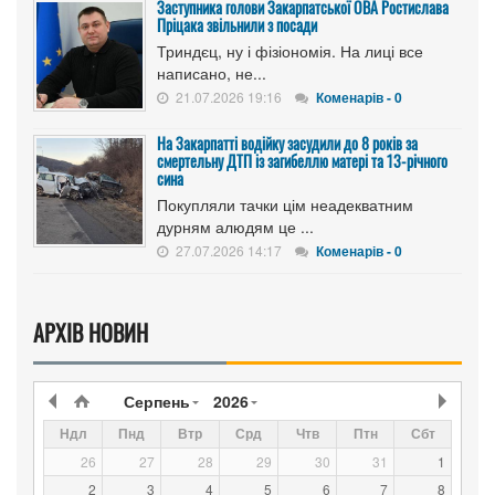
Заступника голови Закарпатської ОВА Ростислава
Пріцака звільнили з посади
Триндєц, ну і фізіономія. На лиці все
написано, не...
21.07.2026 19:16
Коменарів - 0
На Закарпатті водійку засудили до 8 років за
смертельну ДТП із загибеллю матері та 13-річного
сина
Покупляли тачки цім неадекватним
дурням алюдям це ...
27.07.2026 14:17
Коменарів - 0
АРХІВ НОВИН
Серпень
2026
Ндл
Пнд
Втр
Срд
Чтв
Птн
Сбт
26
27
28
29
30
31
1
2
3
4
5
6
7
8