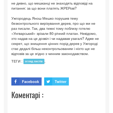
не дивно, що мешканці не знаходять відповіді на
питання: за що вони платять ЖРЕРові?
Ужгородець Янош Мешко порушив тему
безконтрольного вирізування дерев, про що ми не
раз писали. Так, два тижні тому поблизу готелю
«Унгварський» зрізали 80-річний платан. Невідомо,
хто надав на це дозвіл і чи надавав узагалі? Адже не
секрет, що знищення цінних порід дерев у Ужгороді
стає дедалі більш неконтрольованим і ніхто ще не
відповів за це згідно з чинним законодавством.
ТЕГИ :
,
огляд листів
Facebook
Twitter
Коментарі :