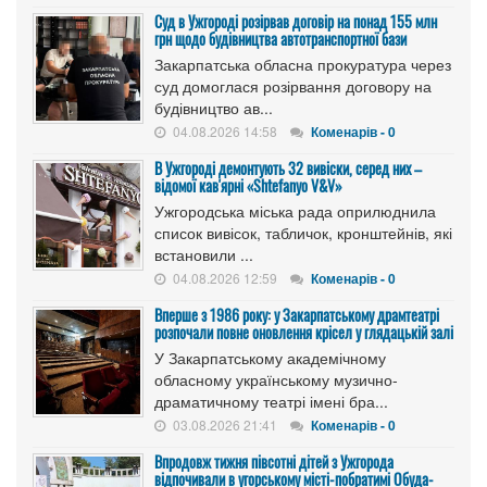
Cуд в Ужгороді розірвав договір на понад 155 млн
грн щодо будівництва автотранспортної бази
Закарпатська обласна прокуратура через
суд домоглася розірвання договору на
будівництво ав...
04.08.2026 14:58
Коменарів - 0
В Ужгороді демонтують 32 вивіски, серед них –
відомої кав'ярні «Shtefanyo V&V»
Ужгородська міська рада оприлюднила
список вивісок, табличок, кронштейнів, які
встановили ...
04.08.2026 12:59
Коменарів - 0
Вперше з 1986 року: у Закарпатському драмтеатрі
розпочали повне оновлення крісел у глядацькій залі
У Закарпатському академічному
обласному українському музично-
драматичному театрі імені бра...
03.08.2026 21:41
Коменарів - 0
Впродовж тижня півсотні дітей з Ужгорода
відпочивали в угорському місті-побратимі Обуда-