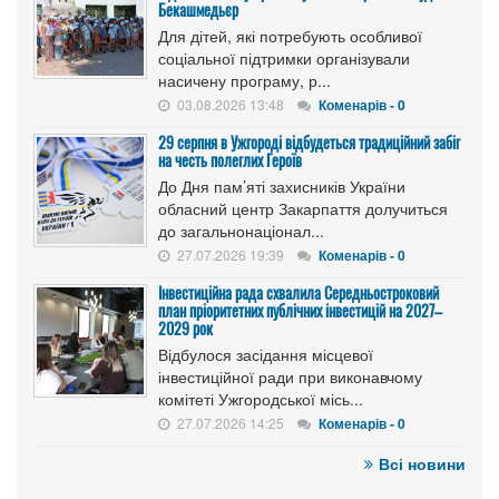
Бекашмедьєр
Для дітей, які потребують особливої
соціальної підтримки організували
насичену програму, р...
03.08.2026 13:48
Коменарів - 0
29 серпня в Ужгороді відбудеться традиційний забіг
на честь полеглих Героїв
До Дня пам’яті захисників України
обласний центр Закарпаття долучиться
до загальнонаціонал...
27.07.2026 19:39
Коменарів - 0
Інвестиційна рада схвалила Середньостроковий
план пріоритетних публічних інвестицій на 2027–
2029 рок
Відбулося засідання місцевої
інвестиційної ради при виконавчому
комітеті Ужгородської місь...
27.07.2026 14:25
Коменарів - 0
Всі новини