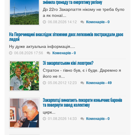
змінила громаду та енергетику регіону
До 22го Закарпаття нікому не треба було
а як понаї...
06.08.2026 14:12
Коменарів - 0
На Перечинщині внаслідок зіткнення двох легковиків постраждали двоє
людей
Ну дуже актуальна інформація....
06.08.2026 17:56
Коменарів - 0
Зі закарпатським ківі лохотрон?
Стратон - гівно був, є і буде. Даремно я
його не п...
05.06.2012 12:23
Коменарів - 49
Закарпатці вимагають покарати коньячних баронів
та повернути завод колективу
цирк...
01.08.2026 14:33
Коменарів - 0