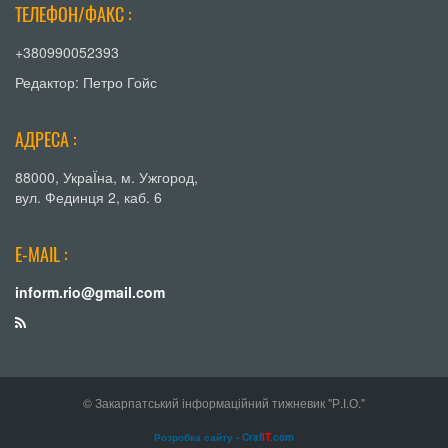
ТЕЛЕФОН/ФАКС :
+380990052393
Редактор: Петро Гойс
АДРЕСА :
88000, УкраЇна, м. Ужгород,
вул. Фединця 2, каб. 6
E-MAIL :
inform.rio@gmail.com
© Закарпатський інформаційний тижневик "Р.І.О."
Розробка сайту - Craf
IT
.com