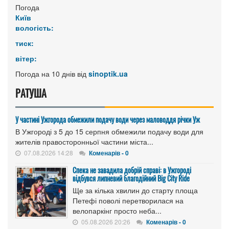
Погода
Київ
вологість:
тиск:
вітер:
Погода на 10 днів від
sinoptik.ua
РАТУША
У частині Ужгорода обмежили подачу води через маловоддя річки Уж
В Ужгороді з 5 до 15 серпня обмежили подачу води для
жителів правосторонньої частини міста...
07.08.2026 14:28
Коменарів - 0
Спека не завадила добрій справі: в Ужгороді
відбувся липневий благодійний Big City Ride
Ще за кілька хвилин до старту площа
Петефі поволі перетворилася на
велопаркінг просто неба...
05.08.2026 20:26
Коменарів - 0