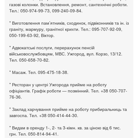
газові колонки. Встановлення, ремонт, сантехнічні роботи.
Тел.: 050-974-99-73, 099-240-09-84.
* Виготовлення пам’ятників, сходинок, підвіконників та ін. із
граніту, мармуру, гранітної крихти. Тел.: 095-707-92-09,
050-199-63-92, Віктор.
* Адвокатські послуги, перерахунок пенсій
військовослужбовцям, МВС. Ужгород, вул. Корзо, 13/12.
Тел. 050-658-70-82.
* Масаж. Тел. 095-475-18-38.
* Ресторан у центрі Ужгорода прийме на роботу
офіціантів. Графік роботи — позмінний. Тел. +38 050-707-
76-36.
* Заклад харчування прийме на роботу прибиральниць та
завгоспа. Тел. +38 050-414-44-30.
* Видам в оренду 1-, 2- та 3-кімн. кв. за ціною від 6 тис.
грн. Тел. 050-814-94-41.