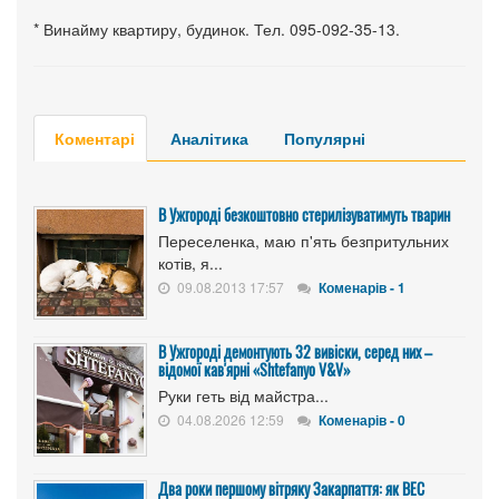
* Винайму квартиру, будинок. Тел. 095-092-35-13.
Коментарі
Аналітика
Популярні
В Ужгороді безкоштовно стерилізуватимуть тварин
Переселенка, маю п'ять безпритульних
котів, я...
09.08.2013 17:57
Коменарів - 1
В Ужгороді демонтують 32 вивіски, серед них –
відомої кав'ярні «Shtefanyo V&V»
Руки геть від майстра...
04.08.2026 12:59
Коменарів - 0
Два роки першому вітряку Закарпаття: як ВЕС