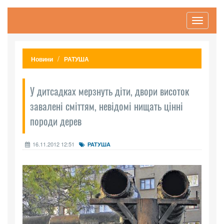
Toggle
navigati
Новини
РАТУША
У дитсадках мерзнуть діти, двори висоток
завалені сміттям, невідомі нищать цінні
породи дерев
16.11.2012 12:51
РАТУША