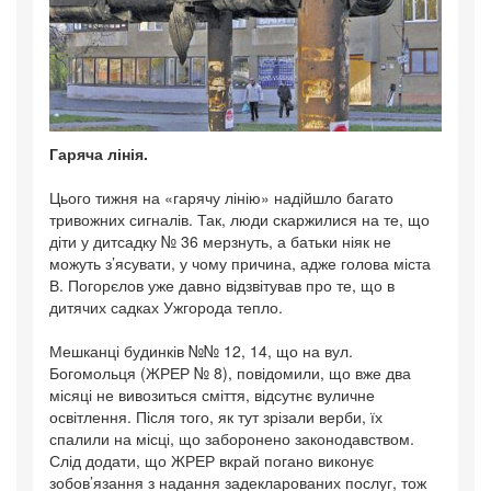
Гаряча лінія.
Цього тижня на «гарячу лінію» надійшло багато
тривожних сигналів. Так, люди скаржилися на те, що
діти у дитсадку № 36 мерзнуть, а батьки ніяк не
можуть з’ясувати, у чому причина, адже голова міста
В. Погорєлов уже давно відзвітував про те, що в
дитячих садках Ужгорода тепло.
Мешканці будинків №№ 12, 14, що на вул.
Богомольця (ЖРЕР № 8), повідомили, що вже два
місяці не вивозиться сміття, відсутнє вуличне
освітлення. Після того, як тут зрізали верби, їх
спалили на місці, що заборонено законодавством.
Слід додати, що ЖРЕР вкрай погано виконує
зобов’язання з надання задекларованих послуг, тож