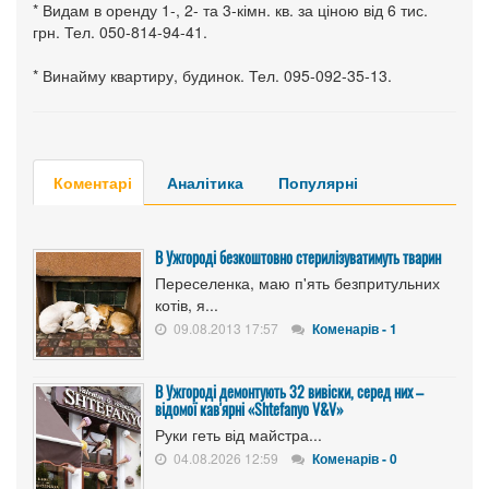
* Видам в оренду 1-, 2- та 3-кімн. кв. за ціною від 6 тис.
грн. Тел. 050-814-94-41.
* Винайму квартиру, будинок. Тел. 095-092-35-13.
Коментарі
Аналітика
Популярні
В Ужгороді безкоштовно стерилізуватимуть тварин
Переселенка, маю п'ять безпритульних
котів, я...
09.08.2013 17:57
Коменарів - 1
В Ужгороді демонтують 32 вивіски, серед них –
відомої кав'ярні «Shtefanyo V&V»
Руки геть від майстра...
04.08.2026 12:59
Коменарів - 0