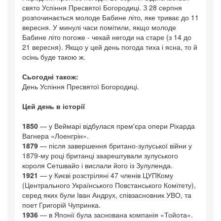
свято Успіння Пресвятої Богородиці. З 28 серпня
розпочинається молоде Бабине літо, яке триває до 11
вересня. У минулі часи помітили, якщо молоде
Бабине літо погоже - чекай негоди на старе (з 14 до
21 вересня). Якщо у цей день погода тиха і ясна, то й
осінь буде такою ж.
Сьогодні також:
День Успіння Пресвятої Богородиці.
Цей день в історії
1850
— у Веймарі відбулася прем'єра опери Ріхарда
Вагнера «Лоенгрін».
1879
— після завершення британо-зулуської війни у
1879-му році британці заарештували зулуського
короля Сетшвайо і вислали його із Зулуленда.
1921
— у Києві розстріляні 47 членів ЦУПКому
(Центрального Українського Повстанського Комітету),
серед яких були Іван Андрух, співзасновник УВО, та
поет Григорій Чупринка.
1936
— в Японії була заснована компанія «Тойота».