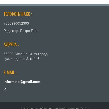
ТЕЛЕФОН/ФАКС :
+380990052393
Редактор: Петро Гойс
АДРЕСА :
88000, УкраЇна, м. Ужгород,
вул. Фединця 2, каб. 6
E-MAIL :
inform.rio@gmail.com
© Закарпатський інформаційний тижневик "Р.І.О."