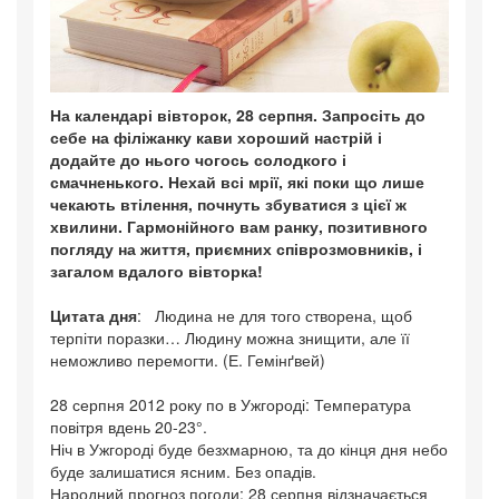
На календарі вівторок, 28 серпня. Запросіть до
себе на філіжанку кави хороший настрій і
додайте до нього чогось солодкого і
смачненького. Нехай всі мрії, які поки що лише
чекають втілення, почнуть збуватися з цієї ж
хвилини. Гармонійного вам ранку, позитивного
погляду на життя, приємних співрозмовників, і
загалом вдалого вівторка!
Цитата дня
: Людина не для того створена, щоб
терпіти поразки… Людину можна знищити, але її
неможливо перемогти. (Е. Гемінґвей)
28 серпня 2012 року по в Ужгороді: Температура
повітря вдень 20-23°.
Ніч в Ужгороді буде безхмарною, та до кінця дня небо
буде залишатися ясним. Без опадів.
Народний прогноз погоди: 28 серпня відзначається