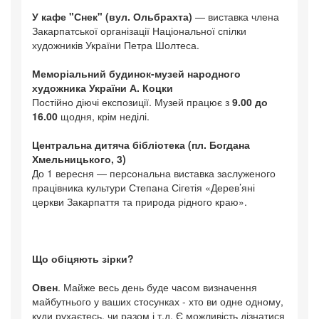
У кафе "Снек" (вул. Ольбрахта)
— виставка члена
Закарпатської організації Національної спілки
художників України Петра Шолтеса.
Меморіальний будинок-музей народного
художника України А. Коцки
Постійно діючі експозиції. Музей працює з
9.00 до
16.00
щодня, крім неділі.
Центральна дитяча бібліотека (пл. Богдана
Хмельницького, 3)
До 1 вересня — персональна виставка заслуженого
працівника культури Степана Сігетія «Дерев’яні
церкви Закарпаття та природа рідного краю».
Що обіцяють зірки?
Овен
. Майже весь день буде часом визначення
майбутнього у ваших стосунках - хто ви одне одному,
куди рухаєтесь, чи разом і т.д. Є можливість дізнатися