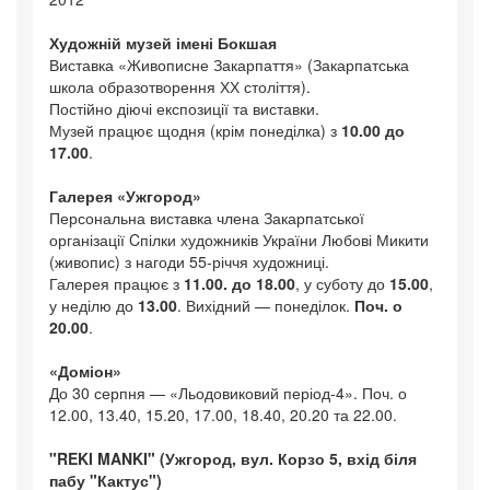
Художній музей імені Бокшая
Виставка «Живописне Закарпаття» (Закарпатська
школа образотворення ХХ століття).
Постійно діючі експозиції та виставки.
Музей працює щодня (крім понеділка) з
10.00 до
17.00
.
Галерея «Ужгород»
Персональна виставка члена Закарпатської
організації Cпілки художників України Любові Микити
(живопис) з нагоди 55-річчя художниці.
Галерея працює з
11.00. до 18.00
, у суботу до
15.00
,
у неділю до
13.00
. Вихідний — понеділок.
Поч. о
20.00
.
«Доміон»
До 30 серпня — «Льодовиковий період-4». Поч. о
12.00, 13.40, 15.20, 17.00, 18.40, 20.20 та 22.00.
"REKI MANKI" (Ужгород, вул. Корзо 5, вхід біля
пабу "Кактус")