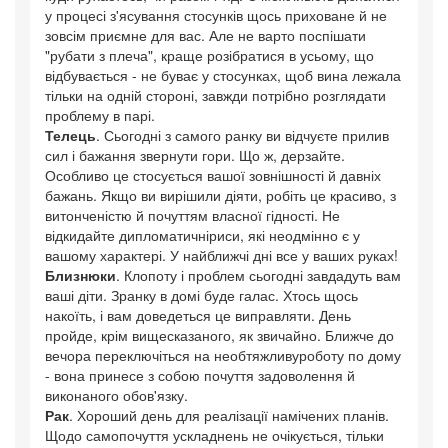
у процесі з'ясування стосунків щось приховане й не
зовсім приємне для вас. Але не варто поспішати
"рубати з плеча", краще розібратися в усьому, що
відбувається - не буває у стосунках, щоб вина лежала
тільки на одній стороні, завжди потрібно розглядати
проблему в парі.
Телець
. Сьогодні з самого ранку ви відчуєте прилив
сил і бажання звернути гори. Що ж, дерзайте.
Особливо це стосується вашої зовнішності й давніх
бажань. Якщо ви вирішили діяти, робіть це красиво, з
витонченістю й почуттям власної гідності. Не
відкидайте дипломатичніриси, які неодмінно є у
вашому характері. У найближчі дні все у ваших руках!
Близнюки
. Клопоту і проблем сьогодні завдадуть вам
ваші діти. Зранку в домі буде галас. Хтось щось
накоїть, і вам доведеться це виправляти. День
пройде, крім вищесказаного, як звичайно. Ближче до
вечора переключіться на необтяжливуроботу по дому
- вона принесе з собою почуття задоволення й
виконаного обов'язку.
Рак
. Хороший день для реалізації намічених планів.
Щодо самопочуття ускладнень не очікується, тільки