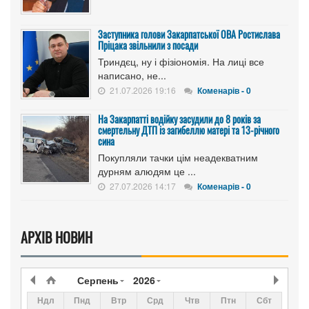
Заступника голови Закарпатської ОВА Ростислава
Пріцака звільнили з посади
Триндєц, ну і фізіономія. На лиці все
написано, не...
21.07.2026 19:16
Коменарів - 0
На Закарпатті водійку засудили до 8 років за
смертельну ДТП із загибеллю матері та 13-річного
сина
Покупляли тачки цім неадекватним
дурням алюдям це ...
27.07.2026 14:17
Коменарів - 0
АРХІВ НОВИН
Серпень
2026
Ндл
Пнд
Втр
Срд
Чтв
Птн
Сбт