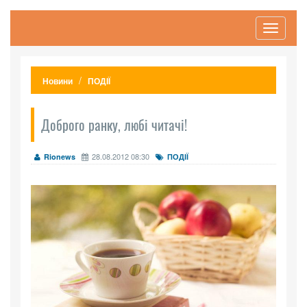
Toggle
navigati
Новини
ПОДІЇ
Доброго ранку, любі читачі!
28.08.2012 08:30
Rionews
ПОДІЇ