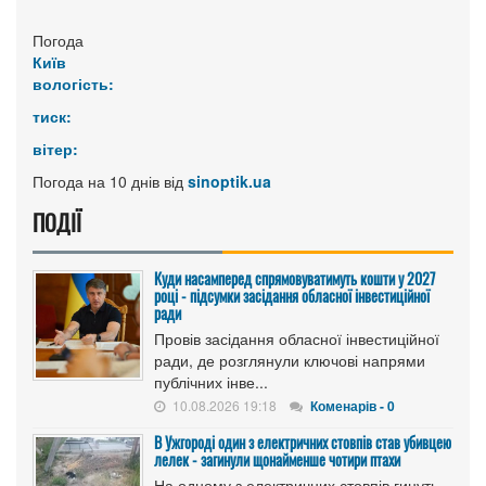
Погода
Київ
вологість:
тиск:
вітер:
Погода на 10 днів від
sinoptik.ua
ПОДІЇ
Куди насамперед спрямовуватимуть кошти у 2027
році - підсумки засідання обласної інвестиційної
ради
Провів засідання обласної інвестиційної
ради, де розглянули ключові напрями
публічних інве...
10.08.2026 19:18
Коменарів - 0
В Ужгороді один з електричних стовпів став убивцею
лелек - загинули щонайменше чотири птахи
На одному з електричних стовпів гинуть