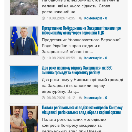
лелеки, які на нього сідають. Стовп
розташований на...
10.08.2026 14:35
Коменарів - 0
Представник Омбудсмана на Закарпатті заявив про
інформаційну атаку через перевірки ТЦК
Представник Уповноваженого Верховної
Ради України з прав людини в
Закарпатській області по...
10.08.2026 09:59
Коменарів - 0
Два роки першому вітряку Закарпаття: як ВЕС
змінила громаду та енергетику регіону
Два роки тому у Нижньоворітській громаді
на Закарпатті встановили першу
вітротурбіну. За ц...
06.08.2026 14:12
Коменарів - 0
Палата регіональних молодіжних конгресів Конгресу
місцевих і регіональних влад обрала керівні органи
Палата регіональних молодіжних
конгресів Конгресу місцевих та
регіональних влад при Презид...