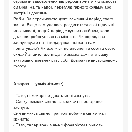
отримати задоволення від радощів життя - близькість,
смачна їжа та напої, перегляд гарного фільму або
зустріч із друзями.
Риби
. Ви переживаєте дуже важливий період свого
життя. Якщо вам удалося роздивитися свої щасливі
можливості, то цей період є кульмінаційним, коли
доля випробовує вас на міцність. Чи справді ви
заслуговуєте на ті подарунки, які вона вам
приготувала? Чи все ж ви не впевнені в собі та своїх
силах? Знайте, що ніщо не зможе замінити вашу
внутрішню впевненістьу собі. Довіряйте внутрішньому
голосу
А зараз — усміхніться :)
- Тато, ці комарі не дають мені заснути.
- Синку, вимкни світло, закрий очі і постарайся
заснути.
Син вимкнув світло і раптом побачив світлячка і
кричить:
- Тато, тепер вони мене з фонаріком шукають!