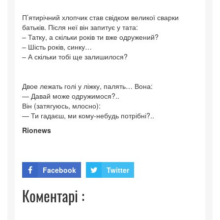
П’ятирічний хлопчик став свідком великої сварки
батьків. Після неї він запитує у тата:
– Татку, а скільки років ти вже одружений?
– Шість років, синку…
– А скільки тобі ще залишилося?
Двое лежать голі у ліжку, палять… Вона:
— Давай може одружимося?..
Він (затягуюсь, млосно):
— Ти гадаєш, ми кому-небудь потрібні?..
Rionews
Facebook
Twitter
Коментарі :