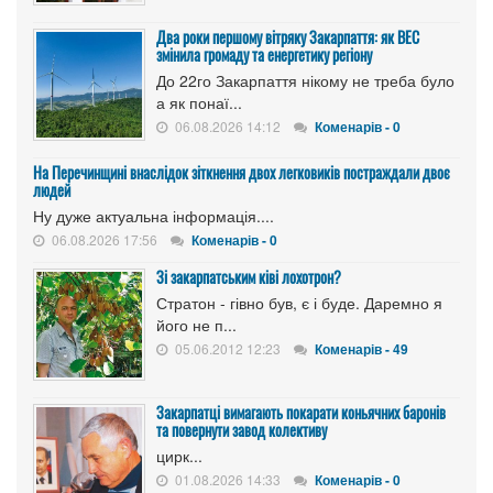
Два роки першому вітряку Закарпаття: як ВЕС
змінила громаду та енергетику регіону
До 22го Закарпаття нікому не треба було
а як понаї...
06.08.2026 14:12
Коменарів - 0
На Перечинщині внаслідок зіткнення двох легковиків постраждали двоє
людей
Ну дуже актуальна інформація....
06.08.2026 17:56
Коменарів - 0
Зі закарпатським ківі лохотрон?
Стратон - гівно був, є і буде. Даремно я
його не п...
05.06.2012 12:23
Коменарів - 49
Закарпатці вимагають покарати коньячних баронів
та повернути завод колективу
цирк...
01.08.2026 14:33
Коменарів - 0