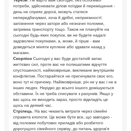
потреби, здійснювати ділові поїздки й переміщення -
день не сприяє дорозі, можуть статися
непередбачувані, хоча й дрібні, неприємності:
запізнення через затори або незначні поломки,
затримка транспорту тощо. Також не плануйте на
сьогодні будь-яких покупок, ви не будете надалі
задоволені покупками, а, може, й гірше - вам
доведеться міняти куплене або здавати назад у
магазин.
Скорпіон
Сьогодні у вас буде достатній запас
життєвих сил, проте вас не полишатиме відчуття
спустошеності, найімовірніше, викликане внутрішнім
конфліктом. Постарайтеся не пригнічувати своє его,
воно тут ні причому. Найімовірніше, річ не у вас і не в
інших людях. Нерідко до всього іншого домішуються
обставини. Їх не треба списувати з рахунків. Якщо у
вас щось не виходить зараз, просто відкладіть це
щось на деякий час.
Стрілець
. На вас чекають витрати через сімейні
справита клопоти. Це може бути все, що завгодно -
від поломки побутових приладів або розбитого
дорогущого сімейного сервізу, до питань здоров'я