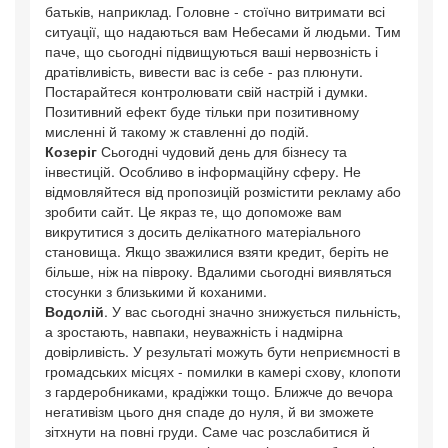
батьків, наприклад. Головне - стоїчно витримати всі
ситуації, що надаються вам Небесами й людьми. Тим
паче, що сьогодні підвищуються ваші нервозність і
дратівливість, вивести вас із себе - раз плюнути.
Постарайтеся контролювати свій настрій і думки.
Позитивний ефект буде тільки при позитивному
мисленні й такому ж ставленні до подій.
Козеріг
Сьогодні чудовий день для бізнесу та
інвестицій. Особливо в інформаційну сферу. Не
відмовляйтеся від пропозицій розмістити рекламу або
зробити сайт. Це якраз те, що допоможе вам
викрутитися з досить делікатного матеріального
становища. Якщо зважилися взяти кредит, беріть не
більше, ніж на півроку. Вдалими сьогодні виявляться
стосунки з близькими й коханими.
Водолій
. У вас сьогодні значно знижується пильність,
а зростають, навпаки, неуважність і надмірна
довірливість. У результаті можуть бути неприємності в
громадських місцях - помилки в камері схову, клопоти
з гардеробниками, крадіжки тощо. Ближче до вечора
негативізм цього дня спаде до нуля, й ви зможете
зітхнути на повні груди. Саме час розслабитися й