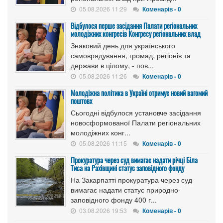
05.08.2026 11:29
Коменарів - 0
Відбулося перше засідання Палати регіональних
молодіжних конгресів Конгресу регіональних влад
Знаковий день для українського
самоврядування, громад, регіонів та
держави в цілому, - пов...
05.08.2026 11:26
Коменарів - 0
Молодіжна політика в Україні отримує новий вагомий
поштовх
Сьогодні відбулося установче засідання
новосформованої Палати регіональних
молодіжних конг...
05.08.2026 11:15
Коменарів - 0
Прокуратура через суд вимагає надати річці Біла
Тиса на Рахівщині статус заповідного фонду
На Закарпатті прокуратура через суд
вимагає надати статус природно-
заповідного фонду 400 г...
03.08.2026 19:53
Коменарів - 0