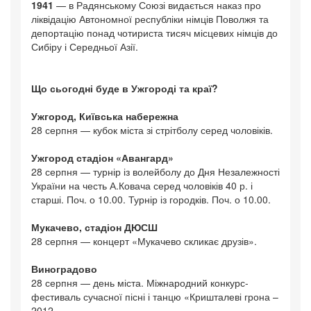
1941
— в Радянському Союзі видається наказ про
ліквідацію Автономної республіки німців Поволжя та
депортацію понад чотириста тисяч місцевих німців до
Сибіру і Середньої Азії.
Що сьогодні буде в Ужгороді та краї?
Ужгород, Київська набережна
28 серпня — кубок міста зі стрітболу серед чоловіків.
Ужгород стадіон «Авангард»
28 серпня — турнір із волейболу до Дня Незалежності
України на честь А.Ковача серед чоловіків 40 р. і
старші. Поч. о 10.00. Турнір із городків. Поч. о 10.00.
Мукачево, стадіон ДЮСШ
28 серпня — концерт «Мукачево скликає друзів».
Виноградово
28 серпня — день міста. Міжнародний конкурс-
фестиваль сучасної пісні і танцю «Кришталеві грона –
2012