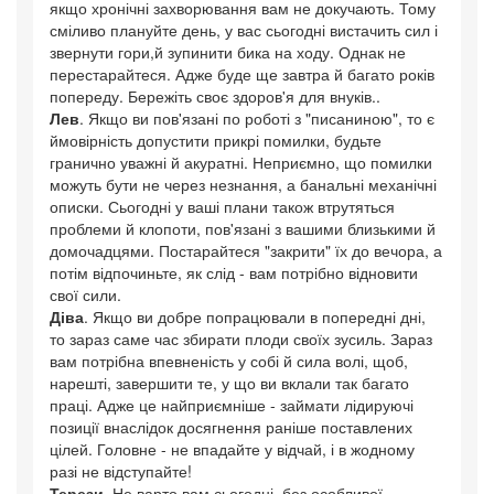
якщо хронічні захворювання вам не докучають. Тому
сміливо плануйте день, у вас сьогодні вистачить сил і
звернути гори,й зупинити бика на ходу. Однак не
перестарайтеся. Адже буде ще завтра й багато років
попереду. Бережіть своє здоров'я для внуків..
Лев
. Якщо ви пов'язані по роботі з "писаниною", то є
ймовірність допустити прикрі помилки, будьте
гранично уважні й акуратні. Неприємно, що помилки
можуть бути не через незнання, а банальні механічні
описки. Сьогодні у ваші плани також втрутяться
проблеми й клопоти, пов'язані з вашими близькими й
домочадцями. Постарайтеся "закрити" їх до вечора, а
потім відпочиньте, як слід - вам потрібно відновити
свої сили.
Діва
. Якщо ви добре попрацювали в попередні дні,
то зараз саме час збирати плоди своїх зусиль. Зараз
вам потрібна впевненість у собі й сила волі, щоб,
нарешті, завершити те, у що ви вклали так багато
праці. Адже це найприємніше - займати лідируючі
позиції внаслідок досягнення раніше поставлених
цілей. Головне - не впадайте у відчай, і в жодному
разі не відступайте!
Терези
. Не варто вам сьогодні, без особливої